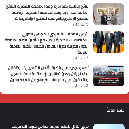
نتائج إيجابية بعد زيارة وفد الجامعة المصرية النتائج
إيجابية بعد زيارة وفد الجامعة المصرية الروسية
لمصنع الإلكترونياتروسية لمصنع الإلكترونيات
منذ 5 أيام
رئيس المكتب التنفيذي للمجلس العربي
للاختصاصات الصحية يبحث مع الأمين العام لجامعة
الدول العربية تعزيز التعاون لتطوير النظم الصحية
العربية
منذ 5 أيام
تصعيد جديد في قضية “أنجل الشعيبي”.. وقفتان
احتجاجيتان بعدن تطالبان بإعادة متهمة للسجن
والتحقيق في ملابسات الإفراج عن المحكومين
منذ 5 أيام
نـشر حديثاً
حريق هائل يلتهم مزرعة دواجن بقرية العامرية..