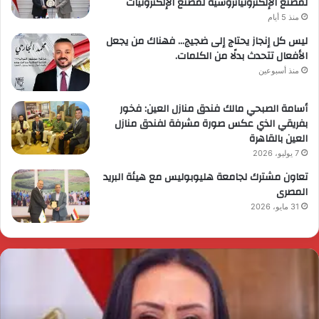
لمصنع الإلكترونياتروسية لمصنع الإلكترونيات
منذ 5 أيام
ليس كل إنجاز يحتاج إلى ضجيج… فهناك من يجعل
الأفعال تتحدث بدلًا من الكلمات.
منذ أسبوعين
أسامة الصبحي مالك فندق منازل العين: فخور
بفريقي الذي عكس صورة مشرفة لفندق منازل
العين بالقاهرة
7 يوليو، 2026
تعاون مشترك لجامعة هليوبوليس مع هيئة البريد
المصرى
31 مايو، 2026
ئيس
ا
لوزراء
ا
قرر
ي
م
د
ايا
ا