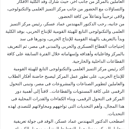
العاملين بالمركز من جانب آخر، حيث شارك وفد الكلية الأفكار
والتساؤلات مع الحضور من جانب مركز التميز العلمى والتكنولوجى،
ولاقى ترحيباً وتفاعلاً من كافة الحضور.
من جانبه، رحب الدكتور المهندس عماد عسكر، رئيس مركز التميز
العلمى والتكنولوجى التابع للهيئة القومية للإنتاج الحربى، بوفد الكلية
وبدأ بالتعريف بالهيئة القومية للإنتاج الحربى، ودورها فى سد
إحتياجات القطاع العسكرى والحربى والمدنى فى مصر، ثم التعريف
بالمركز وفاعلياته وأهدافه وإسهاماته خلال الفترة السابقة على كافة
القطاعات الداخلية والخارجية.
أكد رئيس مركز التميز العلمى والتكنولوجى التابع للهيئة القومية
للإنتاج الحربى، على تطور عمل المركز ليصبح حاضنة أفكار الطلاب
والعاملين لتطوير الصناعات والمشروعات فى مصر، وتبنى التحول
الرقمى على كافة المستويات والقطاعات.. لافتاً إلى أهمية دور
المركز فى التحول الرقمى، وبناء الكفاءات والقدرات المحلية فى
هذا المجال، وأهم التحديات التى تواجههم ومحاولاتهم للتصدى لهذه
التحديات.
اصطحب الدكتور المهندس عماد عسكر، الوفد فى جولة تعريفية
بمعامل المركز ومنها معمل التخطيط المتزامن ومعمل الكيمياء