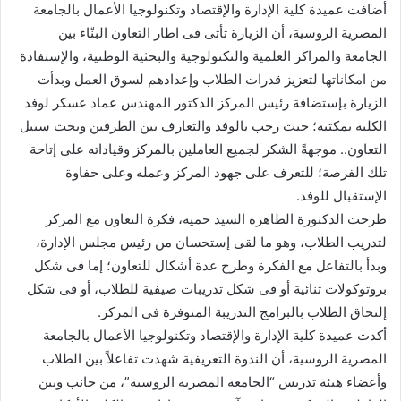
أضافت عميدة كلية الإدارة والإقتصاد وتكنولوجيا الأعمال بالجامعة
المصرية الروسية، أن الزيارة تأتى فى اطار التعاون البنّاء بين
الجامعة والمراكز العلمية والتكنولوجية والبحثية الوطنية، والإستفادة
من امكاناتها لتعزيز قدرات الطلاب وإعدادهم لسوق العمل وبدأت
الزيارة بإستضافة رئيس المركز الدكتور المهندس عماد عسكر لوفد
الكلية بمكتبه؛ حيث رحب بالوفد والتعارف بين الطرفين وبحث سبيل
التعاون.. موجهةً الشكر لجميع العاملين بالمركز وقياداته على إتاحة
تلك الفرصة؛ للتعرف على جهود المركز وعمله وعلى حفاوة
الإستقبال للوفد.
طرحت الدكتورة الطاهره السيد حميه، فكرة التعاون مع المركز
لتدريب الطلاب، وهو ما لقى إستحسان من رئيس مجلس الإدارة،
وبدأ بالتفاعل مع الفكرة وطرح عدة أشكال للتعاون؛ إما فى شكل
بروتوكولات ثنائية أو فى شكل تدريبات صيفية للطلاب، أو فى شكل
إلتحاق الطلاب بالبرامج التدريبة المتوفرة فى المركز.
أكدت عميدة كلية الإدارة والإقتصاد وتكنولوجيا الأعمال بالجامعة
المصرية الروسية، أن الندوة التعريفية شهدت تفاعلاً بين الطلاب
وأعضاء هيئة تدريس “الجامعة المصرية الروسية”، من جانب وبين