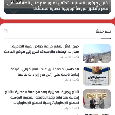
كايي موتورز للسيارات تحتفل بمرور عام على انطلاقها في
في
الم
مصر وتُطلق عروضاً ترويجية حصرية لعملائها
ب
مصر
الكب
وتُطلق
برؤي
عروضاً
جدي
ترويجية
وتو
حصرية
نشر حديثا
عال
لعملائها
حريق هائل يلتهم مزرعة دواجن بقرية العامرية..
سيارات الإطفاء والإسعاف تهرع إلى موقع الحادث
منذ 20 ساعة
المحاسب محمد نبيل عبد الغفار فولي.. قيادة
إدارية ناجحة على رأس فرع إيرادات طامية
منذ 4 أيام
نتائج إيجابية بعد زيارة وفد الجامعة المصرية النتائج
إيجابية بعد زيارة وفد الجامعة المصرية الروسية
لمصنع الإلكترونياتروسية لمصنع الإلكترونيات
منذ 5 أيام