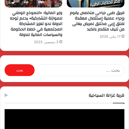
فريق طبى جراحى متخصص يقوم
وزير المالية: «النموذج الوطني
بإجراء عملية إستئصال معقدة
للموازنة التشاركية» يدعم توجه
لفتق إربى مختنق لمريض يعانى
الدولة نحو تعزيز المشاركة
من تليف متقدم بالكبد
المجتمعية في خطط الحكومة
والسياسات المالية للدولة
17 يناير، 2026
3 ديسمبر، 2023
البحث
عن:
قرية غزالة السياحية
مشغل
الفيديو