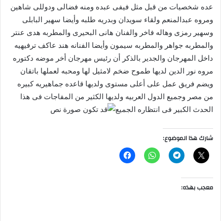
عده شخصيات من قبل مثل فيفى عبده ومنه فضالى ودوللى شاهين
ومروه عبدالمنعم ولقاء سويدان وبدريه طلبه وأيضا سهير البابلى
وسهير رمزى وهاله فاخر والفنان هانى البحيرى والمطربه هدى عنتر
والمطربه جواهر والمطربه سيمون وأيضا الفنانه هند عاكف ترفيهيه
داخل المهرجان والجدير بالذكر أن رئيس مهرجان أخر موضه دكتوره
مروه نور الدين لديها طموح ضخم لامثيل لها ومحبه لعملها باتقان
ويضم فريق عمل على أعلى مستوى ولديها قاعده جماهيريه كبيره
من مصر وجميع الدول العربيه ولديها الكثير من المفاجات فى هذا
الحدث الكبير فى انتظاره الجميع
شارك هذا الموضوع:
معجب بهذه: