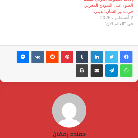
الضوء على النموذج المغربي
في تدبير الشأن الديني
2 أغسطس، 2026
في "العالم الان"
لينكدإن
بينتيريست
ماسنجر
واتساب
تيلقرام
مشاركة عبر البريد
طباعة
حماده رمضان