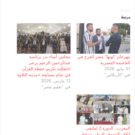
مرتبط
مهرجان “لونها” ينشر الفرح في
مجلس أمناء بدر برئاسة
العاصمة المصرية
عبدالرحمن الزعيم يرعى
31 مايو، 2026
احتفالية تكريم حفظة القرآن
في "كاريكاتير"
في ختام مسابقة «مدينة التلاوة
12 مارس، 2026
في "تعليم مصر"
المغرب.. الدورة 2 لملتقى
إيلاف التصوف الدولي تسلط