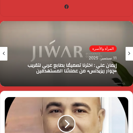
فيسبوك
المرأة والأسرة
8 يونيو، 2025
المرأة والأسرة
“ديرماكنيف” تطلق حملة جديدة بعنوان “بشرتك
تحت السيطرة” لإعادة تعريف مفاهيم العناية
11 سبتمبر، 2025
بالبشرة
إيمان علي : اخترنا تصميمًا بطابع عربي لتقريب
«چوار ريزيدنس» من عملائنا المستهدفين