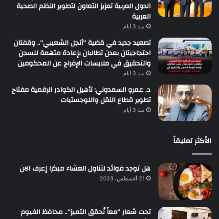
الدول العربية تعزيز التعاون لتطوير النظم الصحية
العربية
منذ 3 أيام
تصعيد جديد في قضية “أنجل الشعيبي”.. وقفتان
احتجاجيتان بعدن تطالبان بإعادة متهمة للسجن
والتحقيق في ملابسات الإفراج عن المحكومين
منذ 3 أيام
د. عمرو السمدوني: تأهيل الكوادر الرقمية مفتاح
تطوير قطاع النقل واللوجستيات
منذ 3 أيام
الأكثر تعليقاً
هل توجد فوائد لتناول العشاء مبكرا إعرف الان
21 أغسطس، 2023
تحت شعار “معاً نُحقق التميز”.. محافظ الفيوم