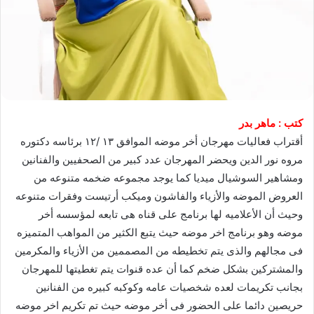
كتب : ماهر بدر
أقتراب فعاليات مهرجان أخر موضه الموافق ١٣ /١٢ برئاسه دكتوره
مروه نور الدين ويحضر المهرجان عدد كبير من الصحفيين والفنانين
ومشاهير السوشيال ميديا كما يوجد مجموعه ضخمه متنوعه من
العروض الموضه والأزياء والفاشون وميكب أرتيست وفقرات متنوعه
وحيث أن الأعلاميه لها برنامج على قناه هى تابعه لمؤسسه أخر
موضه وهو برنامج اخر موضه حيث يتبع الكثير من المواهب المتميزه
فى مجالهم والذى يتم تخطيطه من المصممين من الأزياء والمكرمين
والمشتركين بشكل ضخم كما أن عده قنوات يتم تغطيتها للمهرجان
بجانب تكريمات لعده شخصيات عامه وكوكبه كبيره من الفنانين
حريصين دائما على الحضور فى أخر موضه حيث تم تكريم اخر موضه