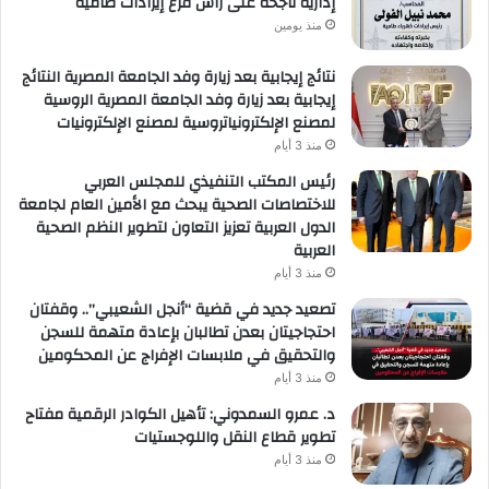
إدارية ناجحة على رأس فرع إيرادات طامية
منذ يومين
نتائج إيجابية بعد زيارة وفد الجامعة المصرية النتائج
إيجابية بعد زيارة وفد الجامعة المصرية الروسية
لمصنع الإلكترونياتروسية لمصنع الإلكترونيات
منذ 3 أيام
رئيس المكتب التنفيذي للمجلس العربي
للاختصاصات الصحية يبحث مع الأمين العام لجامعة
الدول العربية تعزيز التعاون لتطوير النظم الصحية
العربية
منذ 3 أيام
تصعيد جديد في قضية “أنجل الشعيبي”.. وقفتان
احتجاجيتان بعدن تطالبان بإعادة متهمة للسجن
والتحقيق في ملابسات الإفراج عن المحكومين
منذ 3 أيام
د. عمرو السمدوني: تأهيل الكوادر الرقمية مفتاح
تطوير قطاع النقل واللوجستيات
منذ 3 أيام