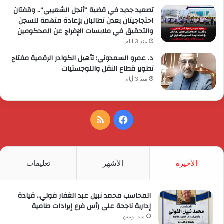
تصعيد جديد في قضية “أنجل الشعيبي”.. وقفتان
احتجاجيتان بعدن تطالبان بإعادة متهمة للسجن
والتحقيق في ملابسات الإفراج عن المحكومين
منذ 3 أيام
د. عمرو السمدوني: تأهيل الكوادر الرقمية مفتاح
تطوير قطاع النقل واللوجستيات
منذ 3 أيام
فيسبوك
ملخص
الموقع
RSS
الأخيرة
الأشهر
تعليقات
المحاسب محمد نبيل عبد الغفار فولي.. قيادة
إدارية ناجحة على رأس فرع إيرادات طامية
منذ يومين