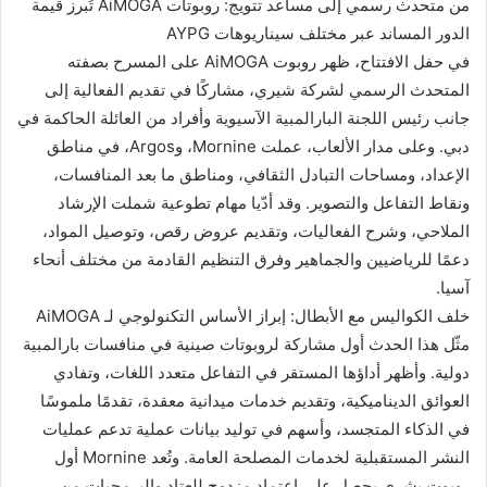
من متحدث رسمي إلى مساعد تتويج: روبوتات AiMOGA تُبرز قيمة
الدور المساند عبر مختلف سيناريوهات AYPG
في حفل الافتتاح، ظهر روبوت AiMOGA على المسرح بصفته
المتحدث الرسمي لشركة شيري، مشاركًا في تقديم الفعالية إلى
جانب رئيس اللجنة البارالمبية الآسيوية وأفراد من العائلة الحاكمة في
دبي. وعلى مدار الألعاب، عملت Mornine، وArgos، في مناطق
الإعداد، ومساحات التبادل الثقافي، ومناطق ما بعد المنافسات،
ونقاط التفاعل والتصوير. وقد أدّيا مهام تطوعية شملت الإرشاد
الملاحي، وشرح الفعاليات، وتقديم عروض رقص، وتوصيل المواد،
دعمًا للرياضيين والجماهير وفرق التنظيم القادمة من مختلف أنحاء
آسيا.
خلف الكواليس مع الأبطال: إبراز الأساس التكنولوجي لـ AiMOGA
مثّل هذا الحدث أول مشاركة لروبوتات صينية في منافسات بارالمبية
دولية. وأظهر أداؤها المستقر في التفاعل متعدد اللغات، وتفادي
العوائق الديناميكية، وتقديم خدمات ميدانية معقدة، تقدمًا ملموسًا
في الذكاء المتجسد، وأسهم في توليد بيانات عملية تدعم عمليات
النشر المستقبلية لخدمات المصلحة العامة. وتُعد Mornine أول
روبوت بشري يحصل على اعتماد مزدوج للعتاد والبرمجيات من