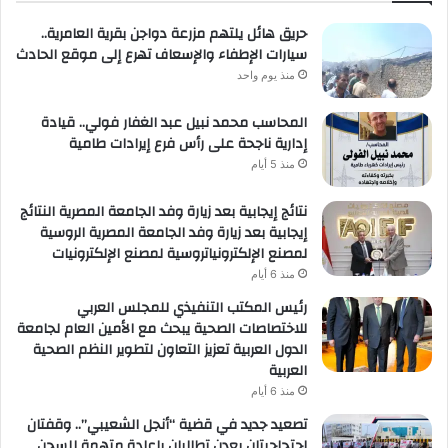
حريق هائل يلتهم مزرعة دواجن بقرية العامرية..
سيارات الإطفاء والإسعاف تهرع إلى موقع الحادث
منذ يوم واحد
المحاسب محمد نبيل عبد الغفار فولي.. قيادة
إدارية ناجحة على رأس فرع إيرادات طامية
منذ 5 أيام
نتائج إيجابية بعد زيارة وفد الجامعة المصرية النتائج
إيجابية بعد زيارة وفد الجامعة المصرية الروسية
لمصنع الإلكترونياتروسية لمصنع الإلكترونيات
منذ 6 أيام
رئيس المكتب التنفيذي للمجلس العربي
للاختصاصات الصحية يبحث مع الأمين العام لجامعة
الدول العربية تعزيز التعاون لتطوير النظم الصحية
العربية
منذ 6 أيام
تصعيد جديد في قضية “أنجل الشعيبي”.. وقفتان
احتجاجيتان بعدن تطالبان بإعادة متهمة للسجن