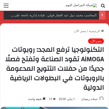
بحث
الق
عن
المحاسب محمد نبيل عبد الغفار فولي.. قيادة إدارية ناجحة على رأس فرع إيرادات طامية
الرئيسية
/
مصر الآن
مصر الآن
التكنولوجيا ترفع المجد: روبوتات
AiMOGA تقود الصناعة وتفتح فصلًا
جديدًا من حفلات التتويج المدعومة
بالروبوتات في البطولات الرياضية
الدولية
حماده رمضان
1 يناير، 2026
12
دقيقة واحدة