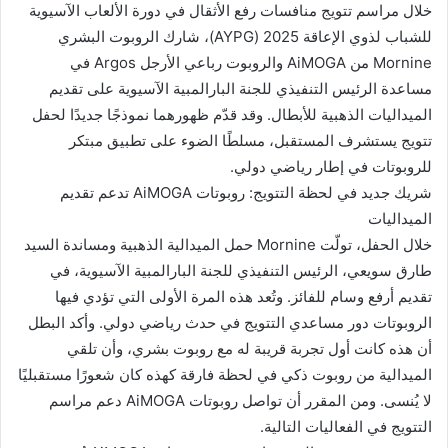
خلال مراسم تتويج منافسات رفع الأثقال في دورة الألعاب الآسيوية
للشباب لذوي الإعاقة 2025 (AYPG)، شارك الروبوت البشري
Mornine من AiMOGA والروبوت رباعي الأرجل Argos في
مساعدة الرئيس التنفيذي للجنة البارالمبية الآسيوية على تقديم
الميداليات الذهبية للأبطال. وقد قدّم ظهورهما نموذجًا جديدًا لحفل
تتويج يستشرف المستقبل، مسلطًا الضوء على تطبيق مبتكر
للروبوتات في إطار رياضي دولي.
شريك جديد في لحظة التتويج: روبوتات AiMOGA تدعم تقديم
الميداليات
خلال الحفل، تولّت Mornine حمل الميدالية الذهبية ومساندة السيد
طارق سويعي، الرئيس التنفيذي للجنة البارالمبية الآسيوية، في
تقديم أرفع وسام للفائز. وتُعد هذه المرة الأولى التي تؤدي فيها
الروبوتات دور مساعدي التتويج في حدث رياضي دولي. وأكد البطل
أن هذه كانت أول تجربة قريبة له مع روبوت بشري، وأن تلقي
الميدالية من روبوت ذكي في لحظة فارقة كهذه كان شعورًا مستقبليًا
لا يُنسى. ومن المقرر أن تواصل روبوتات AiMOGA دعم مراسم
التتويج في الفعاليات التالية.