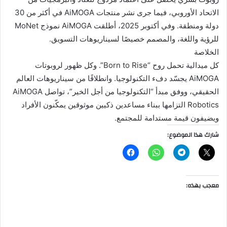
الاتحاد الأوروبي، فيما جرى نشر منتجات AiMOGA في أكثر من 30
دولة ومنطقة. وفي أكتوبر 2025، أطلقت AiMOGA نموذج MoNet
للرؤية واللغة، والمصمم خصيصًا لسيناريوهات التسويق.
الخلاصة
كل ميدالية تحمل روح “Born to Rise”. وكل ظهور لروبوتات
AiMOGA يجسّد دفء التكنولوجيا. وانطلاقًا من سيناريوهات العالم
الحقيقي، ووفق مبدأ “التكنولوجيا من أجل الخير”، تواصل AiMOGA
Robotics التزامها ببناء مساعدين ذكيين موثوقين يمكّنون الأفراد
ويضيفون قيمة مستدامة للمجتمع.
شارك هذا الموضوع:
معجب بهذه: