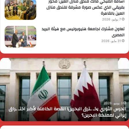
أسامة الصبحي مالك فندق منازل العين: فخور
بفريقي الذي عكس صورة مشرفة لفندق منازل
العين بالقاهرة
7 يوليو، 2026
تعاون مشترك لجامعة هليوبوليس مع هيئة البريد
المصرى
31 مايو، 2026
ئيس
ا
لوزراء
ا
قرر
ي
م
د
ايا
ا
رسي
ا
زيرة
ف
لتضامن
ا
3 يونيو، 2026
رئيس الوزراء يقرر ضم مايا مرسي وزيرة التضامن الاجتماعي إلى
لاجتماعي
و
عضوية المجموعة الوزارية لريادة الأعمال
لى
ا
ضوية
ا
لمجموعة