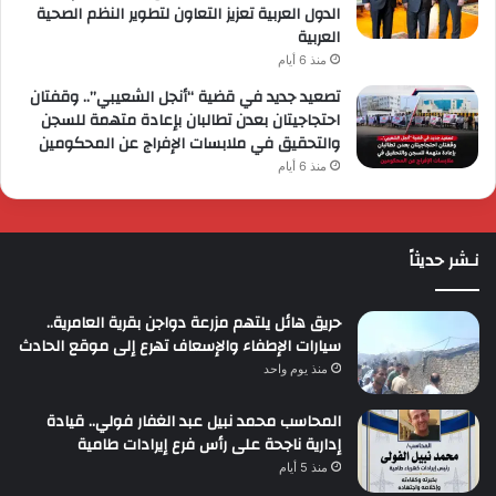
الدول العربية تعزيز التعاون لتطوير النظم الصحية
العربية
منذ 6 أيام
تصعيد جديد في قضية “أنجل الشعيبي”.. وقفتان
احتجاجيتان بعدن تطالبان بإعادة متهمة للسجن
والتحقيق في ملابسات الإفراج عن المحكومين
منذ 6 أيام
نـشر حديثاً
حريق هائل يلتهم مزرعة دواجن بقرية العامرية..
سيارات الإطفاء والإسعاف تهرع إلى موقع الحادث
منذ يوم واحد
المحاسب محمد نبيل عبد الغفار فولي.. قيادة
إدارية ناجحة على رأس فرع إيرادات طامية
منذ 5 أيام