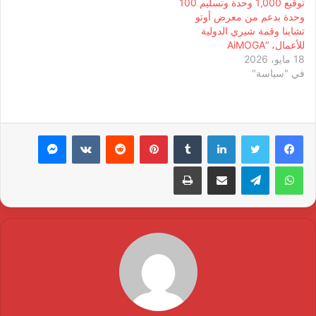
توقيع 1,000 وحدة وتسليم 100
وحدة بدعم من معرض أوتو
تشاينا وقمة شيري الدولية
للأعمال، “AiMOGA
18 مايو، 2026
في "سياسة"
لينكدإن
بينتيريست
ماسنجر
واتساب
تيلقرام
مشاركة عبر البريد
طباعة