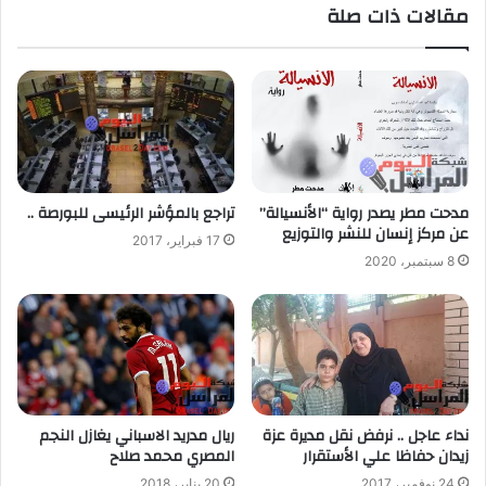
مقالات ذات صلة
مدحت مطر يصدر رواية “الأنسيالة”
تراجع بالمؤشر الرئيسى للبورصة ..
عن مركز إنسان للنشر والتوزيع
17 فبراير، 2017
8 سبتمبر، 2020
نداء عاجل .. نرفض نقل مديرة عزة
ريال مدريد الاسباني يغازل النجم
زيدان حفاظا علي الأستقرار
المصري محمد صلاح
24 نوفمبر، 2017
20 يناير، 2018