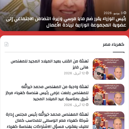
رسي
ا
زيرة
ف
لتضامن
ا
3 يونيو، 2026
رئيس الوزراء يقرر ضم مايا مرسي وزيرة التضامن الاجتماعي إلى
لاجتماعي
و
عضوية المجموعة الوزارية لريادة الأعمال
لى
ا
ضوية
ا
لمجموعة
لوزارية
كهرباء مصر
ريادة
لأعمال
تهنئة من القلب بعيد الميلاد المجيد للمهندس
هانى فايز
12 أبريل، 2026
تهنئة واجبة من المهندس محمد خيرالله
للمهندس رفعت عزمى رئيس هندسة كهرباء مركز
شرق بمناسبة عيد الميلاد المجيد
12 أبريل، 2026
تهنئة المهندس محمد خيرالله رئيس مجلس إدارة
شركة كهرباء مصر الوسطى للمحاسب كمال
لطيف يعقوب مسؤل الاشتراكات بهندسة كهرباء