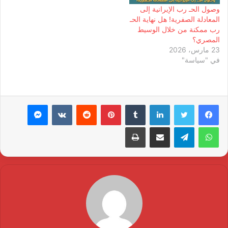
وصول الحـ رب الإيرانية إلى
المعادلة الصفرية! هل نهاية الحـ
رب ممكنة من خلال الوسيط
المصري؟
23 مارس، 2026
في "سياسة"
لينكدإن
بينتيريست
ماسنجر
واتساب
تيلقرام
مشاركة عبر البريد
طباعة