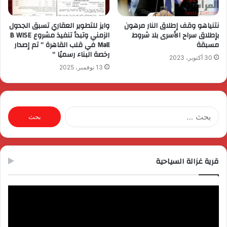
نتنياهو وقف إطلاق النار مرهون
وايز للتطوير العقاري تسبق الجدول
بإطلاق سراح الأسرى بلا شروط
الزمني وتبدأ تنفيذ مشروع B WISE
مسبقة
Mall في قلب القاهرة ” تم إصدار
رخصة البناء رسميًا “
30 أكتوبر، 2023
13 نوفمبر، 2025
البحث
عن:
قرية غزالة السياحية
مشغل
الفيديو