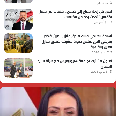
منذ 5 أيام
ليس كل إنجاز يحتاج إلى ضجيج… فهناك من يجعل
الأفعال تتحدث بدلًا من الكلمات.
منذ أسبوعين
أسامة الصبحي مالك فندق منازل العين: فخور
بفريقي الذي عكس صورة مشرفة لفندق منازل
العين بالقاهرة
7 يوليو، 2026
تعاون مشترك لجامعة هليوبوليس مع هيئة البريد
المصرى
31 مايو، 2026
ئيس
ا
لوزراء
ا
قرر
ي
م
د
ايا
ا