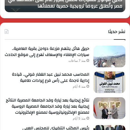
مصر وتُطلق عروضاً ترويجية حصرية لعملائها
ب
مصر
الكب
وتُطلق
برؤي
عروضاً
جدي
ترويجية
وتو
حصرية
نشر حديثا
عال
لعملائها
حريق هائل يلتهم مزرعة دواجن بقرية العامرية..
سيارات الإطفاء والإسعاف تهرع إلى موقع الحادث
منذ 7 ساعات
المحاسب محمد نبيل عبد الغفار فولي.. قيادة
إدارية ناجحة على رأس فرع إيرادات طامية
منذ 4 أيام
نتائج إيجابية بعد زيارة وفد الجامعة المصرية النتائج
إيجابية بعد زيارة وفد الجامعة المصرية الروسية
لمصنع الإلكترونياتروسية لمصنع الإلكترونيات
منذ 5 أيام
رئيس المكتب التنفيذي للمجلس العربي