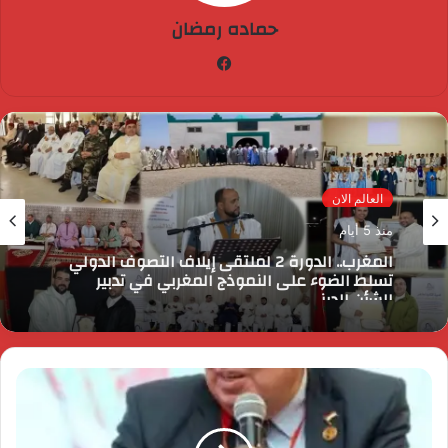
حماده رمضان
فيسبوك
العالم الان
منذ 5 أيام
المغرب.. الدورة 2 لملتقى إيلاف التصوف الدولي
تسلط الضوء على النموذج المغربي في تدبير
الشأن الديني