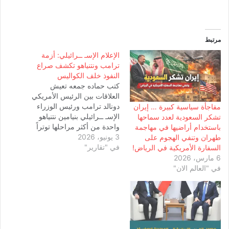
مرتبط
الإعلام الإسـ ــرائيلي: أزمة
ترامب ونتنياهو تكشف صراع
النفوذ خلف الكواليس
كتب حماده جمعه تعيش
العلاقات بين الرئيس الأمريكي
دونالد ترامب ورئيس الوزراء
مفاجأة سياسية كبيرة … إيران
الإسـ ــرائيلي بنيامين نتنياهو
تشكر السعودية لعدد سماحها
واحدة من أكثر مراحلها توتراً
باستخدام أراضيها في مهاجمة
3 يونيو، 2026
في السنوات الأخيرة، وفق ما
طهران وتنفي الهجوم على
في "تقارير"
كشفت عنه صحيفة “يديعوت
السفارة الأمريكية في الرياض!
أحرونوت” العبرية في تقرير
6 مارس، 2026
موسّع أشار إلى أن ما يجري
في "العالم الان"
يتجاوز الخلافات السياسية
التقليدية ليعكس صراعاً معقداً
بين الاعتبارات الانتخابية…