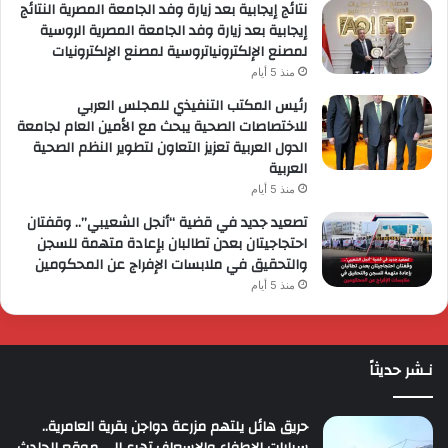
نتائج إيجابية بعد زيارة وفد الجامعة المصرية النتائج
إيجابية بعد زيارة وفد الجامعة المصرية الروسية
لمصنع الإلكترونياتروسية لمصنع الإلكترونيات
منذ 5 أيام
رئيس المكتب التنفيذي للمجلس العربي
للاختصاصات الصحية يبحث مع الأمين العام لجامعة
الدول العربية تعزيز التعاون لتطوير النظم الصحية
العربية
منذ 5 أيام
تصعيد جديد في قضية “أنجل الشعيبي”.. وقفتان
احتجاجيتان بعدن تطالبان بإعادة متهمة للسجن
والتحقيق في ملابسات الإفراج عن المحكومين
منذ 5 أيام
نـشر حديثاً
حريق هائل يلتهم مزرعة دواجن بقرية العامرية..
سيارات الإطفاء والإسعاف تهرع إلى موقع الحادث