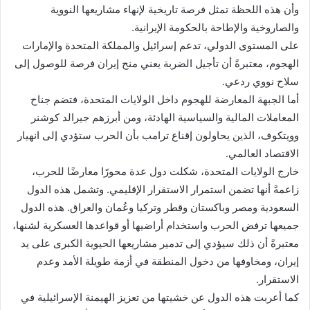
وأن هذه اللحظة تمثل فرصة تاريخية لإنهاء مشاريعها النووية
والصاروخية والإطاحة بالحكومة الإيرانية.
على المستوى الدولي، تدعم إسرائيل والمملكة المتحدة والإمارات
الهجوم، معتبرةً أن تأجيل الضربة يعني منح إيران فرصة للوصول إلى
سلاح نووي ردعي.
أما الجبهة المعارضة للهجوم داخل الولايات المتحدة، فتضم جناح
المعاملات المالية والسياسية الهادئة، ومن أبرزهم جيرالد كوشنر
وويتكوف، الذين يحاولون إقناع ترامب بأن الحرب ستؤدي إلى انهيار
الاقتصاد العالمي.
خارج الولايات المتحدة، شكلت دول عدة محورًا معارضًا للحرب،
زاعمةً أنها تضمن استمرار الاستقرار الإقليمي. وتشمل هذه الدول
السعودية ومصر وباكستان وقطر وتركيا وعُمان والعراق. هذه الدول
جميعها ترفض الحرب واستخدام أراضيها أو قواعدها العسكرية لشنها،
معتبرةً أن ذلك سيؤدي إلى تدمير مشاريعها الحيوية الكبرى على يد
إيران، ومخاوفها من دخول المنطقة في أزمة طويلة الأمد وعدم
الاستقرار.
كما أعربت هذه الدول عن خشيتها من تعزيز الهيمنة الإسرائيلية في