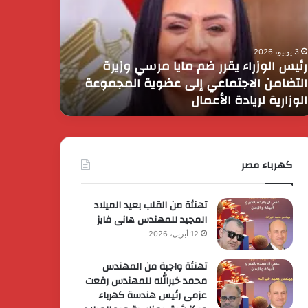
م
دور
ا
القوات
سي
المسلحة
3 يونيو، 2026
يرة
في
رئيس الوزراء يقرر ضم مايا مرسي وزيرة
3 يونيو، 2026
تضامن
التنمية
التضامن الاجتماعي إلى عضوية المجموعة
الرئيس ال
اجتماعي
وحماية
الوزارية لريادة الأعمال
في التنمي
ى
الأمن
وية
القومي
مجموعة
وزارية
يادة
كهرباء مصر
أعمال
تهنئة من القلب بعيد الميلاد
المجيد للمهندس هانى فايز
12 أبريل، 2026
تهنئة واجبة من المهندس
محمد خيرالله للمهندس رفعت
عزمى رئيس هندسة كهرباء