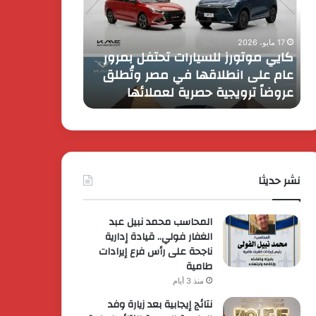
تحتفل
رايز
بمرور
اب
عام
الـ
17 مايو، 2026
8 فبراير، 2026
على
13
كايي موتورز للسيارات تحتفل بمرور
انطلاقها
بالمتحف
عام على انطلاقها في مصر وتُطلق
بالمتحف المصر
في
المصري
عروضاً ترويجية حصرية لعملائها
وتوسع عالمي
مصر
الكبير
وتُطلق
برؤية
عروضاً
جديدة
ترويجية
وتوسع
حصرية
عالمي
لعملائها
نشر حديثا
المحاسب محمد نبيل عبد
الغفار فولي.. قيادة إدارية
ناجحة على رأس فرع إيرادات
طامية
منذ 3 أيام
نتائج إيجابية بعد زيارة وفد