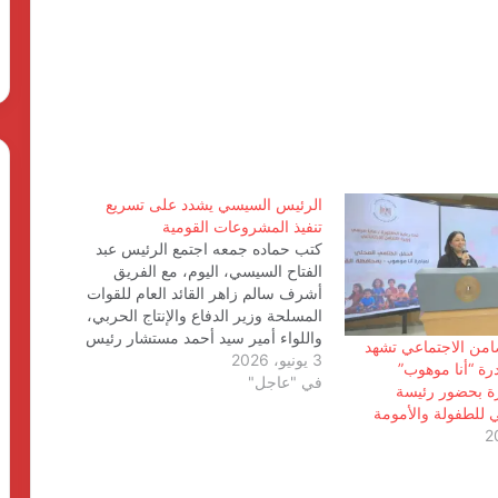
الرئيس السيسي يشدد على تسريع
تنفيذ المشروعات القومية
كتب حماده جمعه اجتمع الرئيس عبد
الفتاح السيسي، اليوم، مع الفريق
أشرف سالم زاهر القائد العام للقوات
المسلحة وزير الدفاع والإنتاج الحربي،
انطلاق شركة « ZEE Properties» بالسوق
واللواء أمير سيد أحمد مستشار رئيس
العقاري المصري بمحفظة مشروعات
ضامن الاجتماعي تشهد
3 يونيو، 2026
الجمهورية للتخطيط العمراني، واللواء
مستهدفة تتجاوز ٢٠ مليار جنيه
رة “أنا موهوب”
في "عاجل"
أ.ح محمد ربيع رئيس هيئة عمليات
ة بحضور رئيسة
القوات المسلحة. وأوضح المتحدث
للطفولة والأمومة
افتتاح المبنى الرئيسي لمستشفى الناس
الرسمي باسم رئاسة الجمهورية أن
باسم الراحل خميس عصفور
الاجتماع تناول عددًا…