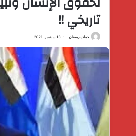
لحقوق الإنسان ونبي
تاريخي !!
حماده رمضان
13 سبتمبر، 2021
كتشف
The
فخامة
First
لهدوء
Group