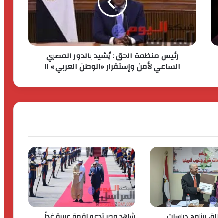
ستيلانتس تكشف عن خطتها الاستراتيجية
بقيمة 60 مليار يورو. لتسريع النمو وتعزيز
الربحية
رئيس منظمة الحق : يُشيد بالدور المصري
جولدن تاون تستعد لطرح اكبر ” Business
الساعي لأمن وإستقرار ‏«الوطن العربي » !!
City ” تجارى اداى فندقى ينطلق من الداون
تاون
اكس بينج “XPENG” تتصدر مبيعات فئة
السيارات الكهربائية الفاخرة في مصر خلال
أبريل 2026
كردان جولد تضع معيارًا جديدًا للشفافية :
استمرار البيع بدون احتساب وزن الأحجار
والفصوص ولا زيادة في قيمة المصنعية
حتي يناير المقبل
الحرس الثوري يخـ ـترق البحرين! القصة
الكاملة لأكبر اختـ ـراق إيراني لمملكة
البحرين؟
طلق برنامج دراسات
شاهد مصر تدعو لقمة عربية غداً