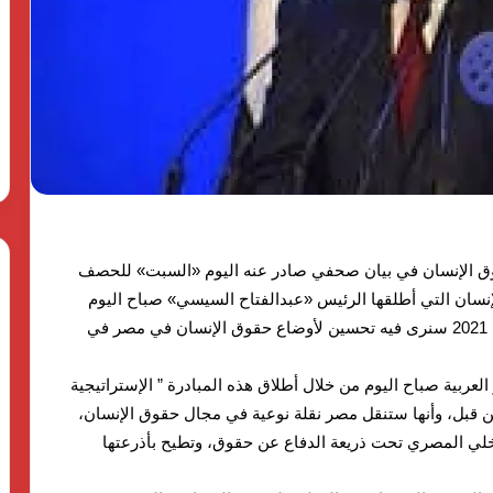
وأهدافها
The First Group وPulse
للتنمية..
Developm توقعان شراكة
«دالتكس»
23 مايو، 2026
تطلق
ق منصة متكاملة
بدعم الدولة المصرية وأهدافها
نموذجًا
اريع الضيافة في
للتنمية.. «دالتكس» تطلق نموذجًا
جديدًا
جديدًا للتعليم الفني الزراعي
للتعليم
الفني
الزراعي
وق الإنسان في بيان صحفي صادر عنه اليوم ‏«السبت» للحصف
لإنسان التي أطلقها الرئيس «عبدالفتاح السيسي» صباح اليوم
حيثُ قال إن هذا مابشرنا به في بداية هذا العام بأن عام 2021 سنرى فيه تحسين لأوضاع حقوق الإنسان في مصر في
لعربية صباح اليوم من خلال أطلاق هذه المبادرة ” الإستراتيجية
ن قبل، وأنها ستنقل مصر نقلة نوعية في مجال حقوق الإنسان،
خلي المصري تحت ذريعة الدفاع عن حقوق، وتطيح بأذرعتها