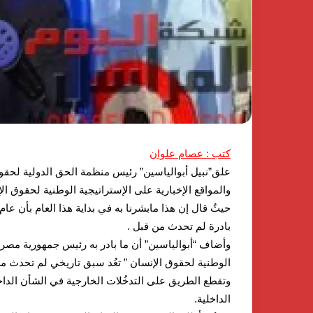
ي
وPulse
منذ 4 أسابيع
مباوند
Developments
سيم
توقعان
ents
1 يناير، 2026
لشيخ
شراكة
اكتشف الفخامة والهدوء في
استراتيجية لإطلا
يد
استراتيجية
كومباوند نسيم بالشيخ زايد أحدث
لتطوير وتشغيل مش
حدث
لإطلاق
مشروعات شركة جولدن لاند
مصر
شروعات
منصة
ركة
متكاملة
ولدن
لتطوير
ند
وتشغيل
مشاريع
كتب : عصام علوان
الضيافة
علق”نبيل أبوالياسين” رئيس منظمة الحق الدولية لحق
في
والمواقع الإخبارية على الإستراتيجية الوطنية لحقوق ا
مصر
بادرة لم تحدث من قبل .
وأضاف “أبوالياسين” أن ما بادر به رئيس جمهورية مصر ا
الوطنية لحقوق الإنسان ” تعُد سبق تاريخي لم تحدث م
وتقطع الطريق على التدخُلات الخارجية في الشأن الدا
الداخلية.