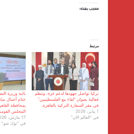
معجب بهذه:
مرتبط
تركيا تواصل جهودها لدعم غزة، وتنظم
نائبة وزيرة الت
فعالية بعنوان “لقاء مع الفلسطينيين”
ختام أعمال مباد
في مقر السفارة التركية بالقاهرة.
بمحافظة القاهر
1 يناير، 2026
المجلس القومي 
في "العالم الان"
17 مارس، 2026
في "توك شو"