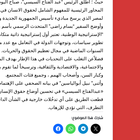
حيثُ ؛ أطلق الرئيس “عبد الفتاح السيسي”، صباح اليوم
المحاور الرئيسية للمفهوم الشامل لحقوق الانسان في 
لمصر الذي يرسخ مباديء تأسيس الجمهورية الجديدة ويحق
وأوضح السفير “بسام راضى” المتحدث الرسمي بأسم رئ
“الإستراتيجية الوطنية، تعتبر أول إستراتيجية ذاتية 
تطوير سياسات، وتوجهات الدولة في التعامل مع عدد من 
السنوات الماضية في مجال تعظيم الحقوق والحريات.
فضلاًعن التغلب على التحديات في هذا الإطار بهدف الم
والاجتماعية، والاقتصادية والثقافية، وترسيخاً لما تقو
وكبار السن، وأصحاب الهمم ، وجميع فئات المجتمع.
وأثنى” نبيل أبوالياسين” في بيانه الصحفي على الإهتما
«عبدالفتاح السيسي» ‏في تحسين أوضاع حقوق الإنسان في
قطعت الطريق على أي تدخُلات خارجية في الشأن الداخ
التطرف، التي تؤدي للإرهاب.
شارك هذا الموضوع: