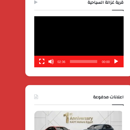
قرية غزالة السياحية
مشغل
الفيديو
02:36
00:00
اعلانات مدفوعة
كايي
تفاصيل
موتورز
إطلاق
للسيارات
قمة