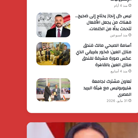
منذ 4 أيام
ليس كل إنجاز يحتاج إلى ضجيج…
فهناك من يجعل الأفعال
تتحدث بدلًا من الكلمات.
منذ أسبوعين
أسامة الصبحي مالك فندق
منازل العين: فخور بفريقي الذي
عكس صورة مشرفة لفندق
منازل العين بالقاهرة
منذ 4 أسابيع
تعاون مشترك لجامعة
هليوبوليس مع هيئة البريد
المصرى
31 مايو، 2026
يس
الرئيس
وزراء
السيسي
رر
يثمن