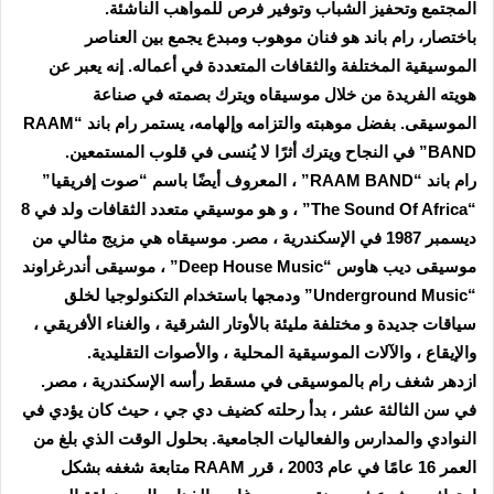
المجتمع وتحفيز الشباب وتوفير فرص للمواهب الناشئة.
باختصار، رام باند هو فنان موهوب ومبدع يجمع بين العناصر
الموسيقية المختلفة والثقافات المتعددة في أعماله. إنه يعبر عن
هويته الفريدة من خلال موسيقاه ويترك بصمته في صناعة
الموسيقى. بفضل موهبته والتزامه وإلهامه، يستمر رام باند “RAAM
BAND” في النجاح ويترك أثرًا لا يُنسى في قلوب المستمعين.
رام باند “RAAM BAND” ، المعروف أيضًا باسم “صوت إفريقيا”
“The Sound Of Africa” ، و هو موسيقي متعدد الثقافات ولد في 8
ديسمبر 1987 في الإسكندرية ، مصر. موسيقاه هي مزيج مثالي من
موسيقى ديب هاوس “Deep House Music” ، موسيقى أندرغراوند
“Underground Music” ودمجها باستخدام التكنولوجيا لخلق
سياقات جديدة و مختلفة مليئة بالأوتار الشرقية ، والغناء الأفريقي ،
والإيقاع ، والآلات الموسيقية المحلية ، والأصوات التقليدية.
ازدهر شغف رام بالموسيقى في مسقط رأسه الإسكندرية ، مصر.
في سن الثالثة عشر ، بدأ رحلته كضيف دي جي ، حيث كان يؤدي في
النوادي والمدارس والفعاليات الجامعية. بحلول الوقت الذي بلغ من
العمر 16 عامًا في عام 2003 ، قرر RAAM متابعة شغفه بشكل