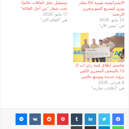
الاستراتيجية بقيمة 60 مليار
مستقبل تنقل العائلات عالميًا
يورو. لتسريع النمو وتعزيز
تحت شعار “من أجل العائلة”
الربحية
17 مايو، 2026
23 مايو، 2026
في "العالم الان"
في "مصر الآن"
تفاصيل إطلاق قمة رايز اب الـ
13 بالمتحف المصري الكبير
برؤية جديدة وتوسع عالمي
8 فبراير، 2026
في "اعلانات تجاريه"
لينكدإن
بينتيريست
ماسنجر
واتساب
تيلقرام
مشاركة عبر البريد
طباعة