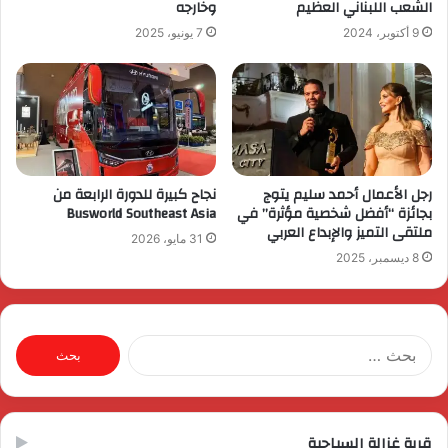
الشعب اللبناني العظيم
وخارجه
9 أكتوبر، 2024
7 يونيو، 2025
رجل الأعمال أحمد سليم يتوج
نجاح كبيرة للدورة الرابعة من
بجائزة “أفضل شخصية مؤثرة” في
Busworld Southeast Asia
ملتقى التميز والإبداع العربي
31 مايو، 2026
8 ديسمبر، 2025
البحث
عن:
قرية غزالة السياحية