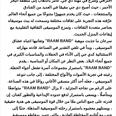
احترافي وشرع في مهنة دي جي. غامر بالذهاب إلى منطقة البحر
الأحمر ، حيث أصبح دي جي مقيمًا في العديد من الفنادق
والمنتجعات ، حيث كان يخدم جمهورًا متنوعًا من جميع أنحاء العالم.
عرّفته هذه التجربة على ثقافات مختلفة وسمحت له ببث موسيقاه
بعناصر متعددة الثقافات ، وتمزج الموسيقى الثقافية التقليدية مع
إيقاعات المنزل الحديث.
سرعان ما جذبت موهبة “RAAM BAND” وتفانيها انتباه عشاق
الموسيقى ، وبدأ في تلقي التقدير في الصناعة. قادته مهاراته
الاستثنائية كدي جي إلى الأداء في الحفلات والمناسبات الكبرى في
جميع أنحاء البلاد. بغض النظر عن المكان أو المناسبة ، يقدم
“RAAM BAND” باستمرار مجموعات آسرة تشعل أجواء الحفلة.
رغبته في تجربة الأصوات والأنواع المختلفة ، إلى جانب تنوعه
الموسيقي ، جعله أحد أكثر منسقي الأغاني رواجًا في هذه الصناعة.
على الرغم من نجاحه المتزايد ، لا يزال “RAAM BAND” متواضعًا
ومتأصلًا ، ويسعى باستمرار لدفع حدوده الإبداعية والتطور كفنان. إن
قدرته على جمع الناس معًا من خلال قوة الموسيقى هي هدية حقيقية
، ويستلهم معجبوه باستمرار رحلته الموسيقية المذهلة. جنبًا إلى
جنب مع أغانيه المختلطة العادية ، والتي تتميز بمقاطع موسيقية