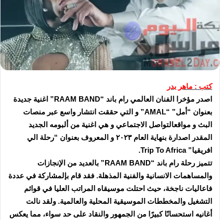
كتب : ماهر بدر
اصدر مؤخرا الفنان العالمي رام باند “RAAM BAND” اغنية جديدة
بعنوان “أمل” “AMAL” و التي حققت انتشار واسع عبر منصات
البث و مواقعالتواصل الاجتماعي و هي اغنية من ألبومه الجديد
المقدر اصدارة بنهاية العام ٢٠٢٣ و المعروف بعنوان “رحلة الي
افريقيا” Trip To Africa.
تتميز رحلة رام باند “RAAM BAND” بالعديد من الإنجازات
والمساهمات الانسانية والفنية المذهلة. فقد قام بإلمشاركة في عددة
فاعاليات ناجخة، حيث احتلت موسيقاه المراتب العليا في قوائم
التشغيل والمخططات الموسيقية المحلية والعالمية. ولقد نالت
أغانيه استحسانًا كبيرًا من الجمهور والنقاد على حد سواء، مما يعكس