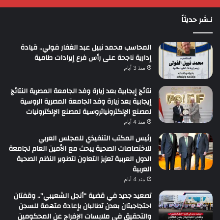
نـشر حديثاً
المحاسب محمد نبيل عبد الغفار فولي.. قيادة
إدارية ناجحة على رأس فرع إيرادات طامية
منذ 3 أيام
نتائج إيجابية بعد زيارة وفد الجامعة المصرية النتائج
إيجابية بعد زيارة وفد الجامعة المصرية الروسية
لمصنع الإلكترونياتروسية لمصنع الإلكترونيات
منذ 4 أيام
رئيس المكتب التنفيذي للمجلس العربي
للاختصاصات الصحية يبحث مع الأمين العام لجامعة
الدول العربية تعزيز التعاون لتطوير النظم الصحية
العربية
منذ 4 أيام
تصعيد جديد في قضية “أنجل الشعيبي”.. وقفتان
احتجاجيتان بعدن تطالبان بإعادة متهمة للسجن
والتحقيق في ملابسات الإفراج عن المحكومين