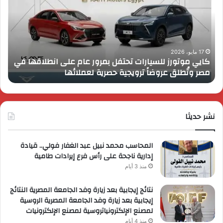
تحتفل
رايز
بمرور
اب
عام
الـ
على
13
انطلاقها
بال
17 مايو، 2026
كايي موتورز للسيارات تحتفل بمرور عام على انطلاقها في
في
الم
مصر وتُطلق عروضاً ترويجية حصرية لعملائها
ب
مصر
الكب
وتُطلق
برؤي
عروضاً
جدي
ترويجية
وتو
حصرية
نشر حديثا
عال
لعملائها
المحاسب محمد نبيل عبد الغفار فولي.. قيادة
إدارية ناجحة على رأس فرع إيرادات طامية
منذ 3 أيام
نتائج إيجابية بعد زيارة وفد الجامعة المصرية النتائج
إيجابية بعد زيارة وفد الجامعة المصرية الروسية
لمصنع الإلكترونياتروسية لمصنع الإلكترونيات
منذ 4 أيام