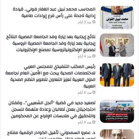
المحاسب محمد نبيل عبد الغفار فولي.. قيادة
إدارية ناجحة على رأس فرع إيرادات طامية
منذ 3 أيام
نتائج إيجابية بعد زيارة وفد الجامعة المصرية النتائج
إيجابية بعد زيارة وفد الجامعة المصرية الروسية
لمصنع الإلكترونياتروسية لمصنع الإلكترونيات
منذ 4 أيام
رئيس المكتب التنفيذي للمجلس العربي
للاختصاصات الصحية يبحث مع الأمين العام لجامعة
الدول العربية تعزيز التعاون لتطوير النظم الصحية
العربية
منذ 4 أيام
تصعيد جديد في قضية “أنجل الشعيبي”.. وقفتان
احتجاجيتان بعدن تطالبان بإعادة متهمة للسجن
والتحقيق في ملابسات الإفراج عن المحكومين
منذ 4 أيام
د. عمرو السمدوني: تأهيل الكوادر الرقمية مفتاح