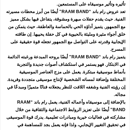
تأثيره وتأثير موسيقاه على المستمعين.
تعد عروض رام باند “RAAM BAND” أيضًا من أبرز محطات مسيرته
الفنية. حيث يقدم حفلات مبهرة ومشوقة، يتفاعل فيها بشكل مميز
مع الجمهور. يتميز أداؤه الحي بالحماسة والعاطفة، حيث يتمكن من
خلق أجواء مثيرة ومليئة بالحيوية في كل حفلة يحييها. إن طاقته
الإيجابية وقدرته على التواصل مع الجمهور تجعله قوة حقيقية على
المسرح.
يتميز رام باند “RAAM BAND” أيضًا بروحه المبدعة ورغبته الدائمة
في الابتكار. فهو يستمر في استكشاف أصوات جديدة والتجربة
بأنماط موسيقية مبتكرة. يعمل على مزج العناصر الموسيقية
المختلفة وإضافة لمساته الشخصية لإنتاج موسيقى متجددة وفريدة.
إن رؤيته الفنية وشغفه اللافت للنظر يجعلانه فنانًا متميزًا ومبدعًا في
مجاله.
بالإضافة إلى موسيقاه وأعماله الفنية، يعمل رام باند “RAAM
BAND” أيضًا على تعزيز الروابط الاجتماعية والثقافية من خلال
مشاركته في فعاليات خيرية ومبادرات تعليمية. يدرك قوة الموسيقى
في تحقيق التغيير الإيجابي، ولذا فإنه يعمل بجد للمساهمة في