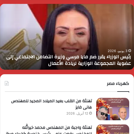
ئيس
ا
لوزراء
ا
قرر
ي
م
د
ايا
ا
رسي
ا
زيرة
ف
لتضامن
ا
3 يونيو، 2026
رئيس الوزراء يقرر ضم مايا مرسي وزيرة التضامن الاجتماعي إلى
لاجتماعي
و
عضوية المجموعة الوزارية لريادة الأعمال
لى
ا
ضوية
ا
لمجموعة
لوزارية
كهرباء مصر
ريادة
لأعمال
تهنئة من القلب بعيد الميلاد المجيد للمهندس
هانى فايز
12 أبريل، 2026
تهنئة واجبة من المهندس محمد خيرالله
للمهندس رفعت عزمى رئيس هندسة كهرباء مركز