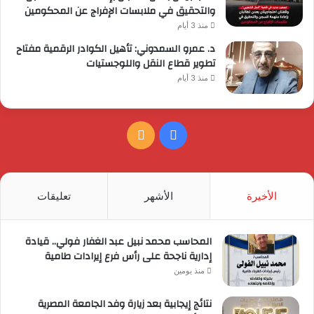
والتحقيق في ملابسات الإفراج عن المحكومين
منذ 3 أيام
د. عمرو السمدوني: تأهيل الكوادر الرقمية مفتاح
تطوير قطاع النقل واللوجستيات
منذ 3 أيام
فيسبوك
ملخص
الموقع
RSS
الأخيرة
الأشهر
تعليقات
المحاسب محمد نبيل عبد الغفار فولي.. قيادة
إدارية ناجحة على رأس فرع إيرادات طامية
منذ يومين
نتائج إيجابية بعد زيارة وفد الجامعة المصرية