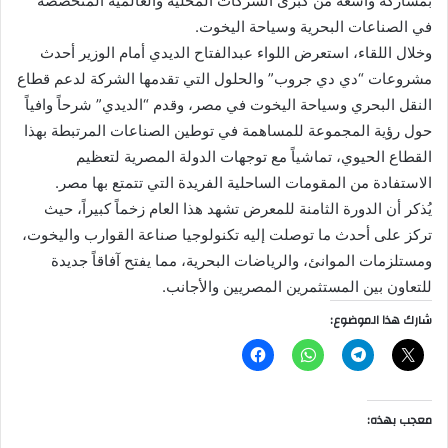
بمشاركة واسعة من كبرى الشركات المحلية والعالمية المتخصصة
في الصناعات البحرية وسياحة اليخوت.
وخلال اللقاء، استعرض اللواء عبدالفتاح الديدي أمام الوزير أحدث
مشروعات “دي دي جروب” والحلول التي تقدمها الشركة لدعم قطاع
النقل البحري وسياحة اليخوت في مصر، وقدم “الديدي” شرحاً وافياً
حول رؤية المجموعة للمساهمة في توطين الصناعات المرتبطة بهذا
القطاع الحيوي، تماشياً مع توجهات الدولة المصرية لتعظيم
الاستفادة من المقومات الساحلية الفريدة التي تتمتع بها مصر.
يُذكر أن الدورة الثامنة للمعرض تشهد هذا العام زخماً كبيراً، حيث
تركز على أحدث ما توصلت إليه تكنولوجيا صناعة القوارب واليخوت،
ومستلزمات الموانئ، والرياضات البحرية، مما يفتح آفاقاً جديدة
للتعاون بين المستثمرين المصريين والأجانب.
شارك هذا الموضوع:
معجب بهذه: