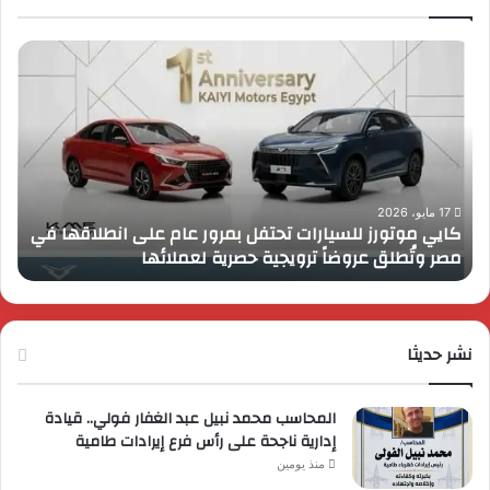
كايي
تفا
موتورز
إطل
للسيارات
قمة
تحتفل
رايز
بمرور
اب
عام
الـ
على
13
انطلاقها
بال
17 مايو، 2026
كايي موتورز للسيارات تحتفل بمرور عام على انطلاقها في
في
الم
مصر وتُطلق عروضاً ترويجية حصرية لعملائها
ب
مصر
الكب
وتُطلق
برؤي
عروضاً
جدي
ترويجية
وتو
حصرية
نشر حديثا
عال
لعملائها
المحاسب محمد نبيل عبد الغفار فولي.. قيادة
إدارية ناجحة على رأس فرع إيرادات طامية
منذ يومين