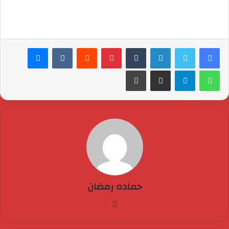
لينكدإن
بينتيريست
ماسنجر
واتساب
تيلقرام
مشاركة عبر البريد
طباعة
حماده رمضان
فيسبوك