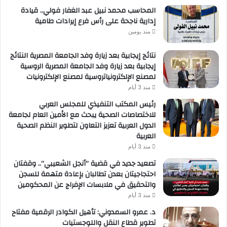
المحاسب محمد نبيل عبد الغفار فولي.. قيادة
إدارية ناجحة على رأس فرع إيرادات طامية
منذ يومين
نتائج إيجابية بعد زيارة وفد الجامعة المصرية النتائج
إيجابية بعد زيارة وفد الجامعة المصرية الروسية
لمصنع الإلكترونياتروسية لمصنع الإلكترونيات
منذ 3 أيام
رئيس المكتب التنفيذي للمجلس العربي
للاختصاصات الصحية يبحث مع الأمين العام لجامعة
الدول العربية تعزيز التعاون لتطوير النظم الصحية
العربية
منذ 3 أيام
تصعيد جديد في قضية “أنجل الشعيبي”.. وقفتان
احتجاجيتان بعدن تطالبان بإعادة متهمة للسجن
والتحقيق في ملابسات الإفراج عن المحكومين
منذ 3 أيام
د. عمرو السمدوني: تأهيل الكوادر الرقمية مفتاح
تطوير قطاع النقل واللوجستيات