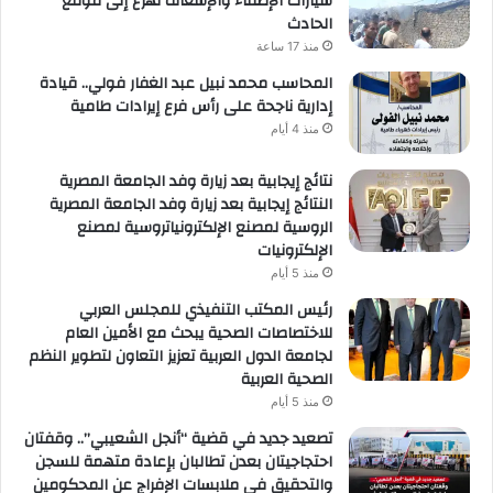
سيارات الإطفاء والإسعاف تهرع إلى موقع
الحادث
منذ 17 ساعة
المحاسب محمد نبيل عبد الغفار فولي.. قيادة
إدارية ناجحة على رأس فرع إيرادات طامية
منذ 4 أيام
نتائج إيجابية بعد زيارة وفد الجامعة المصرية
النتائج إيجابية بعد زيارة وفد الجامعة المصرية
الروسية لمصنع الإلكترونياتروسية لمصنع
الإلكترونيات
منذ 5 أيام
رئيس المكتب التنفيذي للمجلس العربي
للاختصاصات الصحية يبحث مع الأمين العام
لجامعة الدول العربية تعزيز التعاون لتطوير النظم
الصحية العربية
منذ 5 أيام
تصعيد جديد في قضية “أنجل الشعيبي”.. وقفتان
احتجاجيتان بعدن تطالبان بإعادة متهمة للسجن
والتحقيق في ملابسات الإفراج عن المحكومين