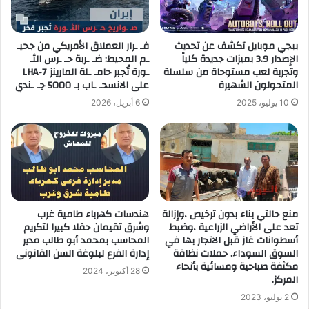
ببجي موبايل تكشف عن تحديث
فـ ـرار العملاق الأمريكي من جحيـ
الإصدار 3.9 بميزات جديدة كلياً
ـم المحيط: ضـ ـربة حـ ـرس الثـ
وتجربة لعب مستوحاة من سلسلة
ـورة تُجبر حامـ ـلة المارينز LHA-7
المتحولون الشهيرة
على الانسحـ ـاب بـ 5000 جـ ـندي
10 يوليو، 2025
6 أبريل، 2026
منع حالتي بناء بدون ترخيص ،وإزالة
هندسات كهرباء طامية غرب
تعد على الأراضي الزراعية ،وضبط
وشرق تقيمان حفلا كبيرا لتكريم
أسطوانات غاز قبل الاتجار بها في
المحاسب بمحمد أبو طالب مدير
السوق السوداء. حملات نظافة
إدارة الفرع لبلوغة السن القانونى
مكثفة صباحية ومسائية بأنحاء
28 أكتوبر، 2024
المركز.
2 يوليو، 2023