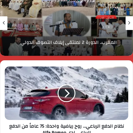
العالم الان
منذ 5 أيام
المغرب.. الدورة 2 لملتقى إيلاف التصوف الدولي
تسلط الضوء على النموذج المغربي في تدبير
الشأن الديني
نظام الدفع الرباعي… روح رياضية واحدة: 75 عاماً من الدفع
الرباعي لدى Alfa Romeo