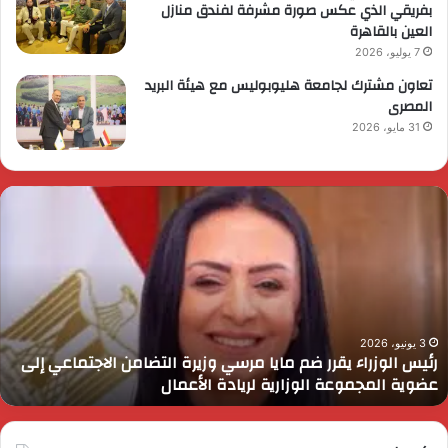
بفريقي الذي عكس صورة مشرفة لفندق منازل
العين بالقاهرة
7 يوليو، 2026
تعاون مشترك لجامعة هليوبوليس مع هيئة البريد
المصرى
31 مايو، 2026
ئيس
ا
لوزراء
ا
قرر
ي
م
د
ايا
ا
رسي
ا
زيرة
ف
لتضامن
ا
3 يونيو، 2026
رئيس الوزراء يقرر ضم مايا مرسي وزيرة التضامن الاجتماعي إلى
لاجتماعي
و
عضوية المجموعة الوزارية لريادة الأعمال
لى
ا
ضوية
ا
لمجموعة
لوزارية