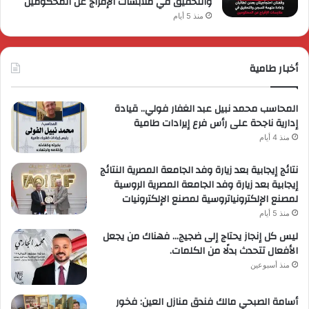
والتحقيق في ملابسات الإفراج عن المحكومين
منذ 5 أيام
أخبار طامية
المحاسب محمد نبيل عبد الغفار فولي.. قيادة
إدارية ناجحة على رأس فرع إيرادات طامية
منذ 4 أيام
نتائج إيجابية بعد زيارة وفد الجامعة المصرية النتائج
إيجابية بعد زيارة وفد الجامعة المصرية الروسية
لمصنع الإلكترونياتروسية لمصنع الإلكترونيات
منذ 5 أيام
ليس كل إنجاز يحتاج إلى ضجيج… فهناك من يجعل
الأفعال تتحدث بدلًا من الكلمات.
منذ أسبوعين
أسامة الصبحي مالك فندق منازل العين: فخور