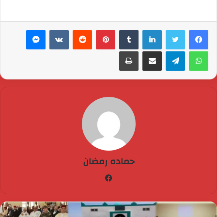
لينكدإن
بينتيريست
ماسنجر
واتساب
تيلقرام
مشاركة عبر البريد
طباعة
حماده رمضان
فيسبوك