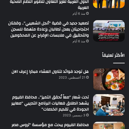
الدول العربية تعزيز التعاون لتطوير النظم الصحية
العربية
منذ 6 أيام
تصعيد جديد في قضية “أنجل الشعيبي”.. وقفتان
احتجاجيتان بعدن تطالبان بإعادة متهمة للسجن
والتحقيق في ملابسات الإفراج عن المحكومين
منذ 6 أيام
الأكثر تعليقاً
هل توجد فوائد لتناول العشاء مبكرا إعرف الان
21 أغسطس، 2023
تحت شعار “معاً نُحقق التميز”.. محافظ الفيوم
يشهد انطلاق فعاليات البرنامج التدريبي “معايير
الجودة في تقديم الخدمات”
3 ديسمبر، 2023
محافظ الفيوم يبحث مع مؤسسة “تروس مصر