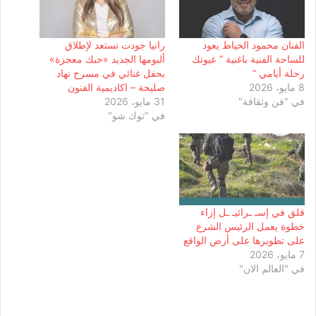
الفنان محمود الخياط يعود
رانيا جودت تستعد لإطلاق
للساحة الفنية باغنية ” عيونك
ألبومها الجديد «حبك معجزة»
رحلة أيامي “
بحفل غنائي في مسرح نهاد
8 مايو، 2026
صليحة – اكاديمية الفنون
في "فن وثقافة"
31 مايو، 2026
في "توك شو"
قلق في إسـ ـرائيـ ـل إزاء
خطوة يعمل الرئيس الشرع
على تطويرها على أرض الواقع
7 مايو، 2026
في "العالم الان"