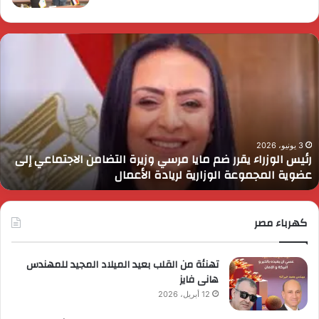
ئيس
ا
لوزراء
ا
قرر
ي
م
د
ايا
ا
رسي
ا
زيرة
ف
لتضامن
ا
3 يونيو، 2026
رئيس الوزراء يقرر ضم مايا مرسي وزيرة التضامن الاجتماعي إلى
لاجتماعي
و
عضوية المجموعة الوزارية لريادة الأعمال
لى
ا
ضوية
ا
لمجموعة
لوزارية
كهرباء مصر
ريادة
لأعمال
تهنئة من القلب بعيد الميلاد المجيد للمهندس
هانى فايز
12 أبريل، 2026