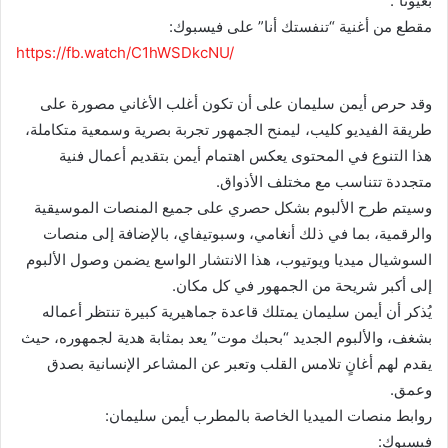
بعيونا”.
مقطع من أغنية “تنفستك أنا” على فيسبوك:
https://fb.watch/C1hWSDkcNU/
وقد حرص أيمن سليمان على أن تكون أغلب الأغاني مصورة على
طريقة الفيديو كليب، ليمنح الجمهور تجربة بصرية وسمعية متكاملة،
هذا التنوع في المحتوى يعكس اهتمام أيمن بتقديم أعمال فنية
متجددة تتناسب مع مختلف الأذواق.
وسيتم طرح الألبوم بشكل حصري على جميع المنصات الموسيقية
والرقمية، بما في ذلك أنغامي، وسبوتيفاي، بالإضافة إلى منصات
السوشيال ميديا ويوتيوب، هذا الانتشار الواسع يضمن وصول الألبوم
إلى أكبر شريحة من الجمهور في كل مكان.
يُذكر أن أيمن سليمان يمتلك قاعدة جماهيرية كبيرة تنتظر أعماله
بشغف، والألبوم الجديد “بحبك موت” يعد بمثابة هدية لجمهوره، حيث
يقدم لهم أغانٍ تلامس القلب وتعبر عن المشاعر الإنسانية بصدق
وعمق.
روابط منصات الميديا الخاصة بالمطرب أيمن سليمان:
فيسبوك: