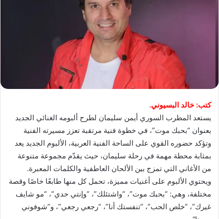
كتب: خالد البسيوني.
يستعد المطرب السوري أيمن سليمان لطرح ألبومه الغنائي الجديد
بعنوان “بحبك موت”، في خطوة فنية مرتقبة تعزز مسيرته الفنية
وتؤكد حضوره القوي على الساحة الفنية العربية، الألبوم الجديد يعد
بمثابة محطة مهمة في رحلة سليمان، حيث يقدّم مجموعة متنوعة
من الأغاني التي تمزج بين الألحان العاطفية والكلمات المعبرة.
ويحتوي الألبوم على أغنيات مميزة، تحمل كل منها طابعًا خاصًا وقصة
مختلفة، وهي: “بحبك موت”، “واشتئلك”، “وإنتي حدي”، “مو شايف
غيرك”، “خلص الحب”، “تنفستك أنا”، “رجعي رجعي”، و”شوفوني