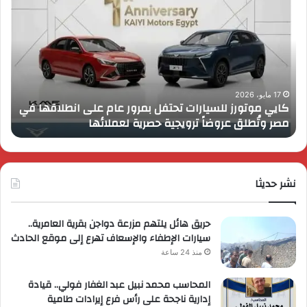
موتورز
إطل
للسيارات
قمة
تحتفل
رايز
بمرور
اب
عام
الـ
على
13
انطلاقها
بال
17 مايو، 2026
كايي موتورز للسيارات تحتفل بمرور عام على انطلاقها في
في
الم
مصر وتُطلق عروضاً ترويجية حصرية لعملائها
ب
مصر
الكب
وتُطلق
برؤي
عروضاً
جدي
ترويجية
وتو
حصرية
نشر حديثا
عال
لعملائها
حريق هائل يلتهم مزرعة دواجن بقرية العامرية..
سيارات الإطفاء والإسعاف تهرع إلى موقع الحادث
منذ 24 ساعة
المحاسب محمد نبيل عبد الغفار فولي.. قيادة
إدارية ناجحة على رأس فرع إيرادات طامية