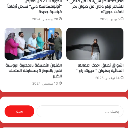
قصيدة*أنتظر شيء ما من قلمي *
الدورة الـ21 من معرض
للشاعر لزهر دخان من ديوان بحر
“أوتوميكانيكا دبي” تسجل أرقاماً
نفقت حورياته
قياسية جديدة
5 يونيو، 2023
28 ديسمبر، 2024
اشواق تطلق احدث اعمالها
الفنون التطبيقة بالمصرية الروسية
الغنائية بعنوان ” حبيبك راح “
تفوز بالمركز 3 بمسابقة المتحف
الكبير
14 نوفمبر، 2025
13 سبتمبر، 2024
البحث
عن: