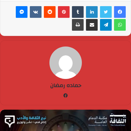
لينكدإن
بينتيريست
ماسنجر
واتساب
تيلقرام
مشاركة عبر البريد
طباعة
حماده رمضان
فيسبوك