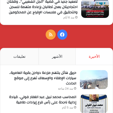
تصعيد جديد في قضية “أنجل الشعيبي”.. وقفتان
احتجاجيتان بعدن تطالبان بإعادة متهمة للسجن
والتحقيق في ملابسات الإفراج عن المحكومين
منذ 6 أيام
فيسبوك
ملخص
الموقع
RSS
الأخيرة
الأشهر
تعليقات
حريق هائل يلتهم مزرعة دواجن بقرية العامرية..
سيارات الإطفاء والإسعاف تهرع إلى موقع
الحادث
منذ 24 ساعة
المحاسب محمد نبيل عبد الغفار فولي.. قيادة
إدارية ناجحة على رأس فرع إيرادات طامية
منذ 5 أيام