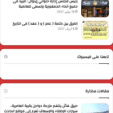
رئيس مجلس إدارة حلواني إيتوال : قريبا فى
جميع انحاء الجمهورية ونسعى للعالمية
19 يوليو، 2021
الفرق بين كلمة ( عصر ) و ( عهد ) فى التاريخ
8 أبريل، 2017
تابعنا على فيسبوك
مقالات مختارة
حريق هائل يلتهم مزرعة دواجن بقرية العامرية..
سيارات الإطفاء والإسعاف تهرع إلى موقع الحادث