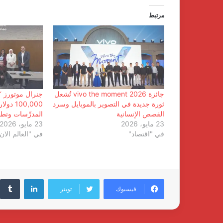
مرتبط
جائزة vivo the moment 2026 تُشعل
جنرال موتورز ‘ت
ثورة جديدة في التصوير بالموبايل وسرد
100,000
القصص الإنسانية
المدرِّسات وتطو
23 مايو، 2026
23 مايو، 2026
في "اقتصاد"
في "العالم الان
لينكدإن
فيسبوك
تويتر
كردان
جولد