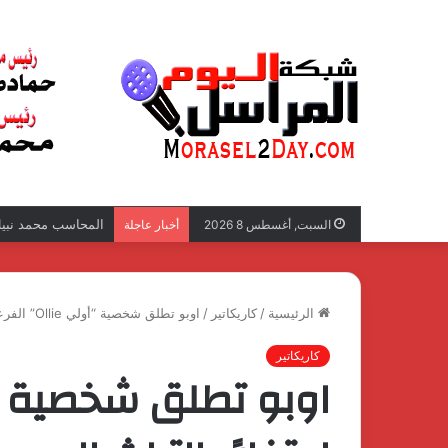
المحاسب محمد نبيل 
السبت, أغسطس 8 2026
أخبار عاجلة
الرئيسية
/
كاريكاتير
/
اوبو تطلق شخصية “أولي Ollie” الفرعوني احتفاءً بالتراث المصري العريق
كاريكاتير