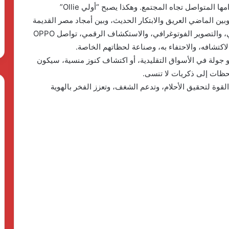
المصري الغني وطاقة شبابه، تعزز العلامة التجارية التزامها المتواصل تجاه المجتمع. وهكذا يصبح “أولي Ollie”
 وبين الماضي العريق والابتكار الحديث، وبين أمجاد مصر القديمة
ومستقبلها الواعد. وبالاستفادة من قوة السرد القصصي، والتصوير الفوتوغرافي، والاستكشاف الرقمي، تواصل OPPO
كتشافه، والاحتفاء به، وصناعة لحظاتهم الخاصة.
 جولة في الأسواق التقليدية، أو اكتشاف كنوز منسية، سيكون
بل تمنح القوة لتحقيق الأحلام، وتدعم الشغف، وتعزز الفخر بالهوية