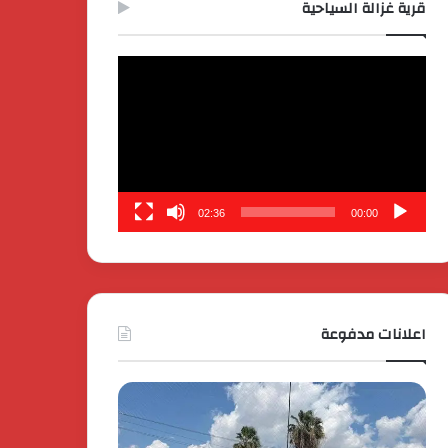
قرية غزالة السياحية
مشغل
الفيديو
02:36
00:00
اعلانات مدفوعة
كايي
تفاصيل
موتورز
إطلاق
للسيارات
قمة