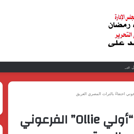
عبد الغفار فولي.. قيادة إدارية ناجحة على رأس فرع إيرادات طامية
اوبو تطلق شخصية “أولي Ollie” الفرعوني