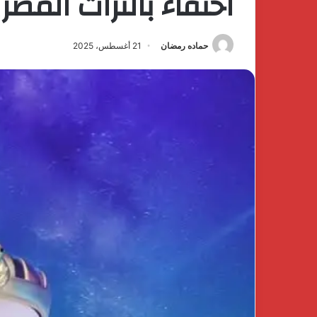
احتفاءً بالتراث المص
حماده رمضان
21 أغسطس، 2025
كتشف
The
فخامة
First
لهدوء
Group