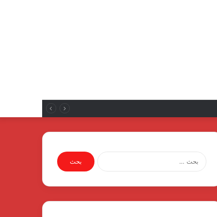
البحث
عن: