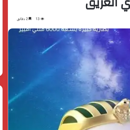
ري العريق
13
2 دقائق
بدعم
الدولة
المصرية