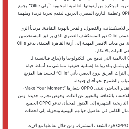
مصر عن شخصية “أولي Ollie” الفرعوني، النسخة المصرية المبتكرة من أيقونتها العالمية المحبوبة “أولي Ollie”. يجمع
هذا التطوير الإبداعي بين روح الابتكار التي تتميز بها OPPO وعظمة التاريخ المصري العريق، ليقدم تجربة فريدة وملهمة
و رمز للاستكشاف، والفضول، والفخر بالهوية الثقافية. مرتدياً الزي
الفرعوني المستوحى من الحضارة المصرية القديمة، يتقمص Ollie دور المستكشف العصري الذي يرافق المستخدمين
في جولات عبر أبرز المعالم التاريخية وكنوز مصر الخفية. من معابد الأقصر المهيبة إلى أزقة القاهرة العتيقة، يدعو Ollie
كما تعكس شخصية “أولي Ollie” الفرعوني رؤية OPPO العالمية التي تدمج بين التكنولوجيا والإبداع. فبالنسبة لـ
 ، بل يشمل بناء روابط إنسانية حقيقية تتماشى مع أنماط حياة
الأفراد اليومية وتعبر عن هويتهم. وفي مصر، حيث يلتقي التراث العريق بروح العصر، يأتي “Ollie” ليجسد هذا المزيج
لشباب والطموح نحو آفاق جديدة.
انطلاقاً من إيمانها بأن بناء المستقبل يبدأ من احتضان وتقدير الحاضر، تتبنى OPPO شعارها “Make Your Moment-
لاحتفاء بالثقافة، والتعبير عن الذات، وخوض تجارب جديدة. ومن
خلال رحلة “أولي Ollie” الفرعوني الممتدة من المعالم التاريخية الشهيرة إلى الكنوز المخبأة، تدعو OPPO الجميع
ال الكامن في تفاصيل حياتهم اليومية وتحويله إلى لحظات
في بلد تنبض فيها الثقافة والإبداع وروح المجتمع، تدرك OPPO قوة الشغف المشترك. ومن خلال تفاعلها مع الإرث