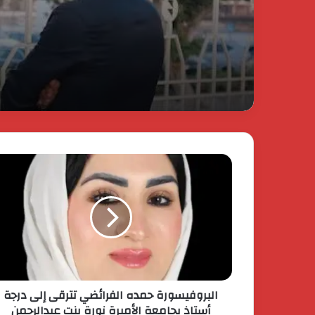
بوميليانو داركو
مهرجان “لونها” ينشر الف
العاصمة المصرية
البروفيسورة حمده الفرائضي تترقى إلى درجة
أستاذ بجامعة الأميرة نورة بنت عبدالرحمن