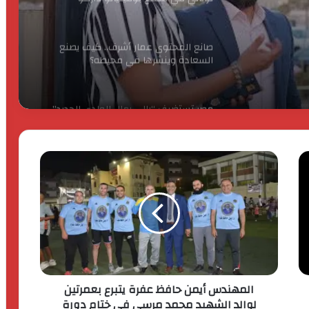
رح في
مصر تستضيف “رالى رمال الوادى الجديد”
بالفترة من 20 : 24 نوفمبر الجارى
الحكومة المصرية توافق على خصم نصف
ثمن الجمارك والرسوم وتمديد صلاحية
طلبات استيراد السيارات من المصريين
بالخارج إلى خمس سنوات
“كيان إيچيبت ” تَطرح الطراز كوبرا فورمنتور
VZ بمحرك أقوى سعة 2.0 لترات للمرة
الأولى في مصر
مهرجان “لونها” ينشر الفرح في العاصمة
المصرية
المهندس أيمن حافظ عفرة يتبرع بعمرتين
إنتاج السيارة رقم 100,000 من ألفا روميو
لوالد الشهيد محمد مرسي في ختام دورة
تونالي في مصنع بوميليانو داركو