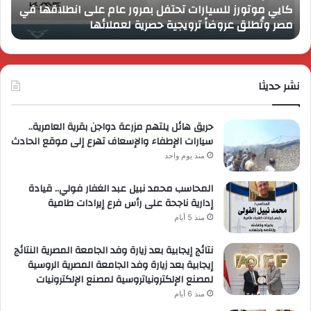
كايي موتورز للسيارات تحتفل بمرور عام على انطلاقها في
في
الم
مصر وتُطلق عروضاً ترويجية حصرية لعملائها
ب
مصر
الكب
وتُطلق
برؤي
عروضاً
جدي
ترويجية
وتو
حصرية
نشر حديثا
عال
لعملائها
حريق هائل يلتهم مزرعة دواجن بقرية العامرية..
سيارات الإطفاء والإسعاف تهرع إلى موقع الحادث
منذ يوم واحد
المحاسب محمد نبيل عبد الغفار فولي.. قيادة
إدارية ناجحة على رأس فرع إيرادات طامية
منذ 5 أيام
نتائج إيجابية بعد زيارة وفد الجامعة المصرية النتائج
إيجابية بعد زيارة وفد الجامعة المصرية الروسية
لمصنع الإلكترونياتروسية لمصنع الإلكترونيات
منذ 6 أيام