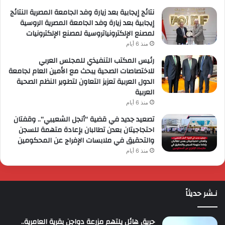
نتائج إيجابية بعد زيارة وفد الجامعة المصرية النتائج
إيجابية بعد زيارة وفد الجامعة المصرية الروسية
لمصنع الإلكترونياتروسية لمصنع الإلكترونيات
منذ 6 أيام
رئيس المكتب التنفيذي للمجلس العربي
للاختصاصات الصحية يبحث مع الأمين العام لجامعة
الدول العربية تعزيز التعاون لتطوير النظم الصحية
العربية
منذ 6 أيام
تصعيد جديد في قضية “أنجل الشعيبي”.. وقفتان
احتجاجيتان بعدن تطالبان بإعادة متهمة للسجن
والتحقيق في ملابسات الإفراج عن المحكومين
منذ 6 أيام
نـشر حديثاً
حريق هائل يلتهم مزرعة دواجن بقرية العامرية..