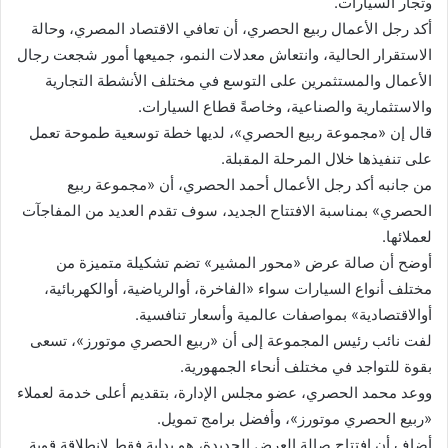
وتجار السيارات.
أكد رجل الأعمال ربيع الحصري، أن تعافي الاقتصاد المصري، وحالة
الاستقرار الحالية، وانتعاش معدلات النمو، جميعها أمور شجعت رجال
الأعمال والمستثمرين على التوسع في مختلف الأنشطة التجارية
والاستثمارية والصناعية، وخاصةً قطاع السيارات.
قال إن «مجموعة ربيع الحصري»، لديها خطة توسعية طموحة تعمل
على تنفيذها خلال المرحلة المقبلة.
من جانبه أكد رجل الأعمال أحمد الحصري، أن «مجموعة ربيع
الحصري» بمناسبة الافتتاح الجديد، سوف تقدم العديد من المفاجآت
لعملائها.
أوضح أن صالة عرض «محور المشير» تضم تشكيلة متميزة من
مختلف أنواع السيارات سواء «الفاخرة، أوالرياضية، أوالكهربائية،
أوالاقتصادية» بمواصفات عالمية وأسعار تنافسية.
لفت نائب رئيس المجموعة إلى أن «ربيع الحصري موتورز»، تسعى
بقوة للتواجد في مختلف أنحاء الجمهورية.
ووعد محمد الحصري، عضو مجلس الإدارة، بتقديم أعلى خدمة لعملاء
«ربيع الحصري موتورز»، وأفضل برامج تمويل.
أضاف أن افتتاح صالة العرض الجديدة، هو بداية فقط لانطلاقة قوية