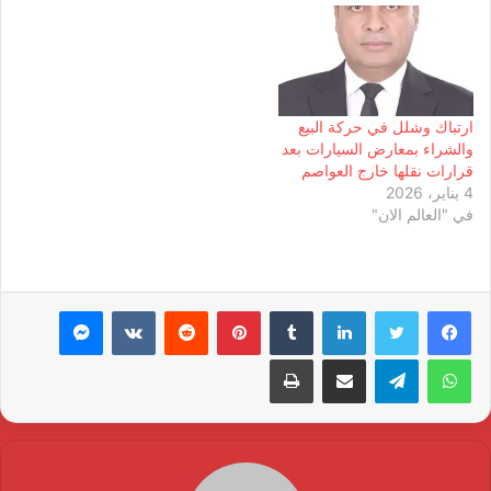
ارتباك وشلل في حركة البيع
والشراء بمعارض السيارات بعد
قرارات نقلها خارج العواصم
4 يناير، 2026
في "العالم الان"
لينكدإن
بينتيريست
ماسنجر
واتساب
تيلقرام
مشاركة عبر البريد
طباعة