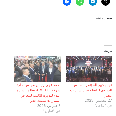
معجب بهذه:
مرتبط
نجاح كبير للمؤتمر السادس
أحمد غزي رئيس مجلس إدارة
السنوي لرابطة تجار سيارات
شركة ACG-ITF يطلق إشارة
مصر
البدء للدورة الثامنة لمعرض
27 ديسمبر، 2025
السيارات بمدينة نصر
في "عاجل"
8 فبراير، 2026
في "تقارير"