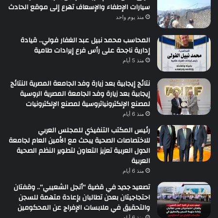
سيارات الإطفاء والإسعاف تهرع إلى موقع الحادث
منذ يوم واحد
المحاسب محمد نبيل عبد الغفار فولي.. قيادة
إدارية ناجحة على رأس فرع إيرادات طامية
منذ 5 أيام
نتائج إيجابية بعد زيارة وفد الجامعة المصرية النتائج
إيجابية بعد زيارة وفد الجامعة المصرية الروسية
لمصنع الإلكترونياتروسية لمصنع الإلكترونيات
منذ 6 أيام
رئيس المكتب التنفيذي للمجلس العربي
للاختصاصات الصحية يبحث مع الأمين العام لجامعة
الدول العربية تعزيز التعاون لتطوير النظم الصحية
العربية
منذ 6 أيام
تصعيد جديد في قضية “أنجل الشعيبي”.. وقفتان
احتجاجيتان بعدن تطالبان بإعادة متهمة للسجن
والتحقيق في ملابسات الإفراج عن المحكومين
منذ 6 أيام