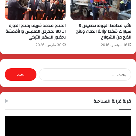
نائب محافظ الجيزة: تخصيص 6
المنتج محمد شريف يفتتح الدورة
سيارات شفط لإزالة الدماء وناتج
الـ 80 لمعرض الملابس والأقمشة
الذبح من الشوارع
بحضور السفير التركي
16 سبتمبر، 2016
30 مارس، 2026
البحث
عن:
قرية غزالة السياحية
مشغل
الفيديو