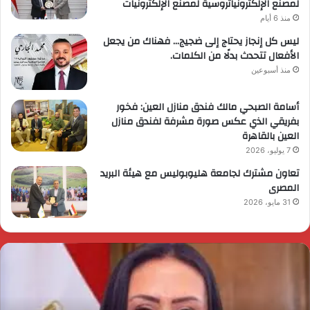
لمصنع الإلكترونياتروسية لمصنع الإلكترونيات
منذ 6 أيام
ليس كل إنجاز يحتاج إلى ضجيج… فهناك من يجعل
الأفعال تتحدث بدلًا من الكلمات.
منذ أسبوعين
أسامة الصبحي مالك فندق منازل العين: فخور
بفريقي الذي عكس صورة مشرفة لفندق منازل
العين بالقاهرة
7 يوليو، 2026
تعاون مشترك لجامعة هليوبوليس مع هيئة البريد
المصرى
31 مايو، 2026
ئيس
ا
لوزراء
ا
قرر
ي
م
د
ايا
ا