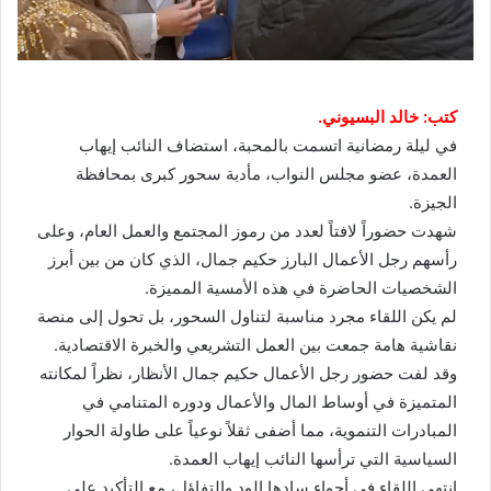
كتب: خالد البسيوني.
في ليلة رمضانية اتسمت بالمحبة، استضاف النائب إيهاب
العمدة، عضو مجلس النواب، مأدبة سحور كبرى بمحافظة
الجيزة.
شهدت حضوراً لافتاً لعدد من رموز المجتمع والعمل العام، وعلى
رأسهم رجل الأعمال البارز حكيم جمال، الذي كان من بين أبرز
الشخصيات الحاضرة في هذه الأمسية المميزة.
لم يكن اللقاء مجرد مناسبة لتناول السحور، بل تحول إلى منصة
نقاشية هامة جمعت بين العمل التشريعي والخبرة الاقتصادية.
وقد لفت حضور رجل الأعمال حكيم جمال الأنظار، نظراً لمكانته
المتميزة في أوساط المال والأعمال ودوره المتنامي في
المبادرات التنموية، مما أضفى ثقلاً نوعياً على طاولة الحوار
السياسية التي ترأسها النائب إيهاب العمدة.
انتهى اللقاء في أجواء سادها الود والتفاؤل، مع التأكيد على