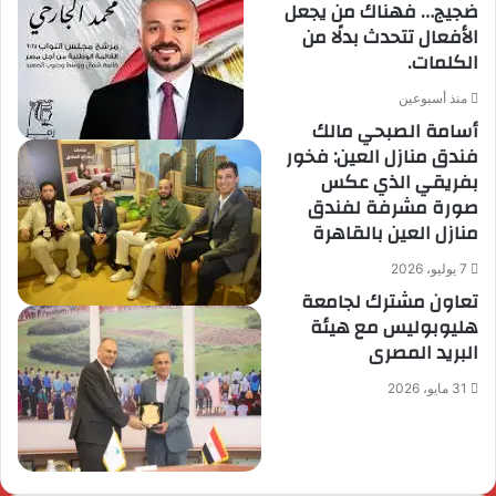
ضجيج… فهناك من يجعل
الأفعال تتحدث بدلًا من
الكلمات.
منذ أسبوعين
أسامة الصبحي مالك
فندق منازل العين: فخور
بفريقي الذي عكس
صورة مشرفة لفندق
منازل العين بالقاهرة
7 يوليو، 2026
تعاون مشترك لجامعة
هليوبوليس مع هيئة
البريد المصرى
31 مايو، 2026