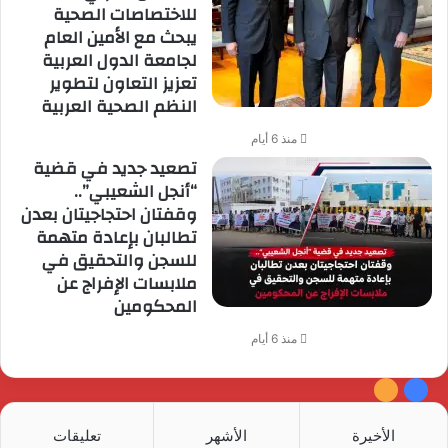
للاختصاصات الصحية
يبحث مع الأمين العام
لجامعة الدول العربية
تعزيز التعاون لتطوير
النظم الصحية العربية
منذ 6 أيام
تصعيد جديد في قضية
“أنجل الشعيبي”..
وقفتان احتجاجيتان بعدن
تطالبان بإعادة متهمة
للسجن والتحقيق في
ملابسات الإفراج عن
المحكومين
منذ 6 أيام
فيسبوك
ملخص
الموقع
الأخيرة
الأشهر
تعليقات
RSS