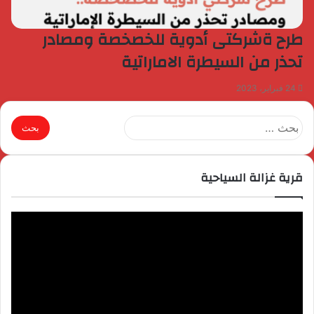
طرح ةشركتى أدوية للخصخصة ومصادر
تحذر من السيطرة الاماراتية
24 فبراير، 2023
البحث
عن:
قرية غزالة السياحية
مشغل
الفيديو