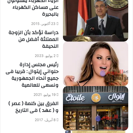
أثرياء الكهرباء يستولون
على مساكن الكهرباء
بالبحيرة
23 أكتوبر، 2015
دراسة تؤكد بأن الزوجة
الممتلئة أفضل من
النحيفة
2 يوليو، 2023
رئيس مجلس إدارة
حلواني إيتوال : قريبا فى
جميع انحاء الجمهورية
ونسعى للعالمية
19 يوليو، 2021
الفرق بين كلمة ( عصر )
و ( عهد ) فى التاريخ
8 أبريل، 2017