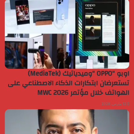
اوبو “OPPO “وميدياتيك (MediaTek)
تستعرضان ابتكارات الذكاء الاصطناعي على
الهواتف خلال مؤتمر MWC 2026
12 مارس، 2026