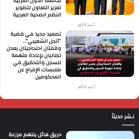
لجامعة الدول العربية
تعزيز التعاون لتطوير
النظم الصحية العربية
منذ 6 أيام
تصعيد جديد في قضية
“أنجل الشعيبي”..
وقفتان احتجاجيتان بعدن
تطالبان بإعادة متهمة
للسجن والتحقيق في
ملابسات الإفراج عن
المحكومين
منذ 6 أيام
نـشر حديثاً
حريق هائل يلتهم مزرعة