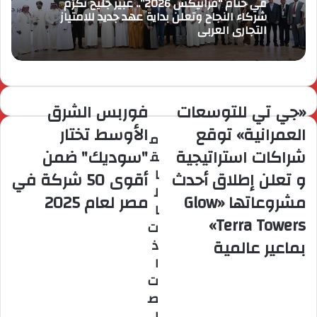
في ختام “فرانيكس 2026”.. عبير جليح تكرّم
شركاء النجاح وتعلن بداية عهد جديد للامتياز
التجاري العربي
«جي تي للتوسعات
فوربس الشرق
العمرانية» توقع
الأوسط تختار
م
شراكات استراتيجية
"سوديك" ضمن
ق
ا
و تعلن إطلاق أحدث
أقوى 50 شركة في
ل
مشروعاتها «Glow
مصر لعام 2025
ا
Terra Towers»
ت
بماعير عالمية
ذ
ا
ت
ص
ل