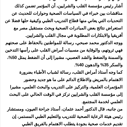
أشار رئيس مؤسسة القلب والشرايين، أن المؤتمر تضمن كذلك
مناقشات بين خبراء في السياسات الصحية وحوارات للحديث عن
التحديات التي يعاني منها قطاع التدريب الطبي وكيفية حلها فضلا عن
استعراض نتائج بعض المبادرات الصحية وبحث مستقبل مصر مع
أفريقيا والابتكارات المطلوبة في مجال القلب والشرايين.
ووجه الدكتور محمد صبحي، رسالة للمواطنين بالحفاظ على صحتهم
فهي ثروتهم، والوقاية من مسببات أمراض القلب على رأسها التدخين
والسمنة والضغط والشد العصبي، مشيرا إلى أن الضغط يمثل 50%،
والسكر 35% والدهون 40%.
كما وجه أستاذ أمراض القلب، رسالة لشباب الأطباء بضرورة
الاهتمام بالمريض والاطلاع الدائم على ما هو جديد وحضور
المؤتمرات العلمية، والتركيز على التدريب والبحث العلمي، مشيرا
إلى مؤسسة القلب والشرايين تركز في الوقت الحالي على البحث
العلمي لخدمة المجتمع.
من جانبه، قال الدكتور أحمد عثمان، أستاذ جراحة العيون، ومستشار
رئيس هيئة الرعاية الصحية للتدريب والتعليم الطبي المستمر، إن
تقديم خدمات صحية بجودة يتطلب الاهتمام بالفريق الطبي