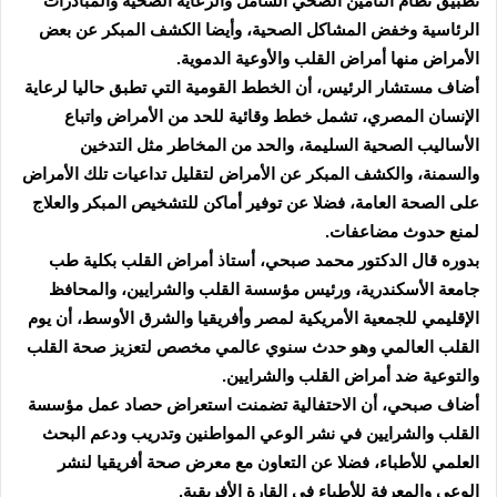
تطبيق نظام التأمين الصحي الشامل والرعاية الصحية والمبادرات
الرئاسية وخفض المشاكل الصحية، وأيضا الكشف المبكر عن بعض
الأمراض منها أمراض القلب والأوعية الدموية.
أضاف مستشار الرئيس، أن الخطط القومية التي تطبق حاليا لرعاية
الإنسان المصري، تشمل خطط وقائية للحد من الأمراض واتباع
الأساليب الصحية السليمة، والحد من المخاطر مثل التدخين
والسمنة، والكشف المبكر عن الأمراض لتقليل تداعيات تلك الأمراض
على الصحة العامة، فضلا عن توفير أماكن للتشخيص المبكر والعلاج
لمنع حدوث مضاعفات.
بدوره قال الدكتور محمد صبحي، أستاذ أمراض القلب بكلية طب
جامعة الأسكندرية، ورئيس مؤسسة القلب والشرايين، والمحافظ
الإقليمي للجمعية الأمريكية لمصر وأفريقيا والشرق الأوسط، أن يوم
القلب العالمي وهو حدث سنوي عالمي مخصص لتعزيز صحة القلب
والتوعية ضد أمراض القلب والشرايين.
أضاف صبحي، أن الاحتفالية تضمنت استعراض حصاد عمل مؤسسة
القلب والشرايين في نشر الوعي المواطنين وتدريب ودعم البحث
العلمي للأطباء، فضلا عن التعاون مع معرض صحة أفريقيا لنشر
الوعي والمعرفة للأطباء في القارة الأفريقية.