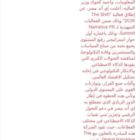
المعلومات، وأحمد كجوك وزير
المالية، أعلنت إي آند مصر، عن
إطلاق فعالية “The Shift
2026” وذلك ضمن الفعاليات
التمهيدية لـ Narrative PR
Summit، وذلك باعتباره أول
حوار استراتيجي رفيع المستوى
يجمع نخبة من صناع السياسات
والمستثمرين وقادة التكنولوجيا،
لمناقشة التحولات الكبرى التي
يقودها الذكاء الاصطناعي
والابتكار التكنولوجي في إعادة
تشكيل الاقتصاد العالمي،
وآليات صنع القرار، وتوازنات
القوى على المستوى الدولي.
وتأتي هذه الخطوة في إطار
الدور الريادي الذي تضطلع به
إي آند مصر في دعم التحول
الرقمي وتعزيز تبني تقنيات
الذكاء الاصطناعي في مختلف
القطاعات، حيث تقود الشركة
هذه المبادرة بالتعاون مع The
Global Narrative، ضمن