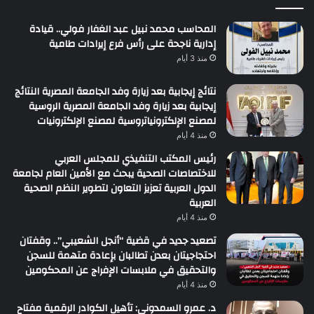
المحاسب محمد نبيل عبد الغفار فولي.. قيادة
إدارية ناجحة على رأس فرع إيرادات طامية
منذ 3 أيام
نتائج إيجابية بعد زيارة وفد الجامعة المصرية النتائج
إيجابية بعد زيارة وفد الجامعة المصرية الروسية
لمصنع الإلكترونياتروسية لمصنع الإلكترونيات
منذ 4 أيام
رئيس المكتب التنفيذي للمجلس العربي
للاختصاصات الصحية يبحث مع الأمين العام لجامعة
الدول العربية تعزيز التعاون لتطوير النظم الصحية
العربية
منذ 4 أيام
تصعيد جديد في قضية “أنجل الشعيبي”.. وقفتان
احتجاجيتان بعدن تطالبان بإعادة متهمة للسجن
والتحقيق في ملابسات الإفراج عن المحكومين
منذ 4 أيام
د. عمرو السمدوني: تأهيل الكوادر الرقمية مفتاح