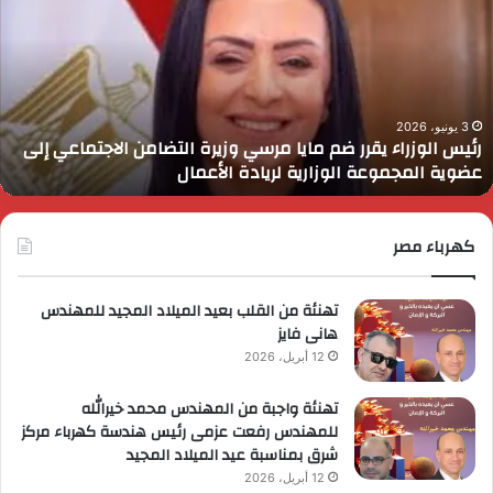
قرر
ي
م
د
ايا
ا
رسي
ا
زيرة
ف
لتضامن
ا
3 يونيو، 2026
رئيس الوزراء يقرر ضم مايا مرسي وزيرة التضامن الاجتماعي إلى
لاجتماعي
و
عضوية المجموعة الوزارية لريادة الأعمال
لى
ا
ضوية
ا
لمجموعة
لوزارية
كهرباء مصر
ريادة
لأعمال
تهنئة من القلب بعيد الميلاد المجيد للمهندس
هانى فايز
12 أبريل، 2026
تهنئة واجبة من المهندس محمد خيرالله
للمهندس رفعت عزمى رئيس هندسة كهرباء مركز
شرق بمناسبة عيد الميلاد المجيد
12 أبريل، 2026