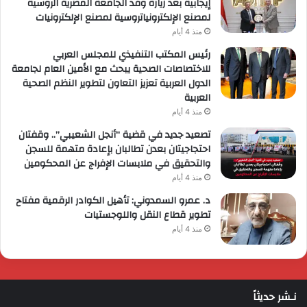
إيجابية بعد زيارة وفد الجامعة المصرية الروسية
لمصنع الإلكترونياتروسية لمصنع الإلكترونيات
منذ 4 أيام
رئيس المكتب التنفيذي للمجلس العربي
للاختصاصات الصحية يبحث مع الأمين العام لجامعة
الدول العربية تعزيز التعاون لتطوير النظم الصحية
العربية
منذ 4 أيام
تصعيد جديد في قضية “أنجل الشعيبي”.. وقفتان
احتجاجيتان بعدن تطالبان بإعادة متهمة للسجن
والتحقيق في ملابسات الإفراج عن المحكومين
منذ 4 أيام
د. عمرو السمدوني: تأهيل الكوادر الرقمية مفتاح
تطوير قطاع النقل واللوجستيات
منذ 4 أيام
نـشر حديثاً