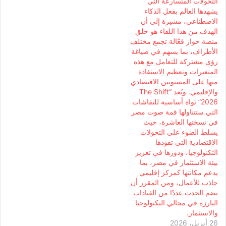
التحولات المتسارعة التي
يشهدها العالم بفعل الذكاء
الاصطناعي، مشيرة إلى أن
الهدف من هذا اللقاء هو خلق
منصة حوار فعّالة تجمع مختلف
الأطراف، بما يسهم في صياغة
رؤى مشتركة للتعامل مع هذه
المتغيرات وتعظيم الاستفادة
منها على المستويين الاقتصادي
والإقليمي. ويُعد “The Shift
2026” نواة أساسية للنقاشات
التي ستتناولها قمة صوت مصر
في نسختها العاشرة، حيث
يسلط الضوء على التحولات
الاقتصادية التي تقودها
التكنولوجيا، ودورها في تعزيز
بيئة الاستثمار في مصر، بما
يدعم مكانتها كمركز إقليمي
جاذب للأعمال، ومن المقرر أن
يضم الحدث عددًا من القيادات
البارزة في مجالي التكنولوجيا
والاستثمار.
26 أبريل، 2026