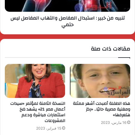
تنبيه من خبير : استبدال المفاصل والتهاب المفاصل ليس
حتمي
مقالات ذات صلة
هذه الطفلة أصبحت أشهر ممثلة
النسخة الثامنة لمؤتمر «سيدات
ومغنية مصرية حاليًا.. «ركز
أعمال مصر 21» يشهد ضخ
هتعرفها»
استثمارات مباشرة ودعم
المشروعات
16 مارس، 2023
15 فبراير، 2023