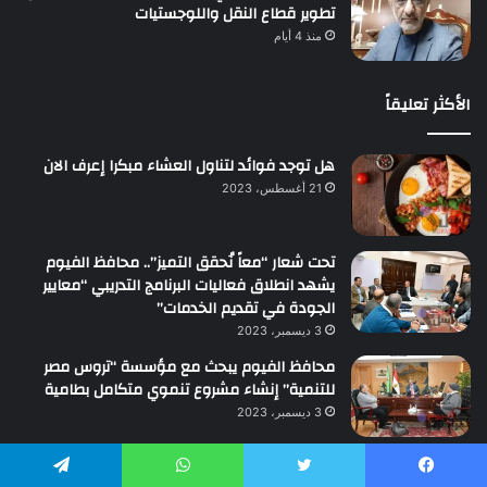
تطوير قطاع النقل واللوجستيات
منذ 4 أيام
الأكثر تعليقاً
هل توجد فوائد لتناول العشاء مبكرا إعرف الان
21 أغسطس، 2023
تحت شعار “معاً نُحقق التميز”.. محافظ الفيوم
يشهد انطلاق فعاليات البرنامج التدريبي “معايير
الجودة في تقديم الخدمات”
3 ديسمبر، 2023
محافظ الفيوم يبحث مع مؤسسة “تروس مصر
للتنمية” إنشاء مشروع تنموي متكامل بطامية
3 ديسمبر، 2023
محافظ الفيوم يتفقد شركة “إميسال” لاستخراج
الأملاح من بحيرة قارون
يسبوك
تويتر
واتساب
تيلقرام