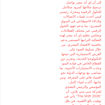
إلى أن إي آند مصر تواصل
ترسيخ مكانتها كمزود متكامل
للحلول الرقمية ومحرك رئيسي
لتبني أحدث تقنيات الاتصالات
والذكاء الاصطناعي في السوق
المصري، بما يدعم جهود التحول
الرقمي عبر مختلف القطاعات.
ويعكس تنظيم إي آند مصر لهذه
الفعالية التزامها المستمر بدعم
تنافسية الاقتصاد المصري، من
خلال تسليط الضوء على
الفرص الاستثمارية التي تتيحها
التكنولوجيا الحديثة، وتعزيز دور
القطاع الخاص في قيادة النمو،
وجذب الاستثمارات الأجنبية، بما
يتماشى مع توجهات الدولة نحو
اقتصاد قائم على المعرفة. ومن
جانبها، أكدت لمياء كامل،
المؤسس والرئيس التنفيذي
لشركة سي سي بلاس، أن
“The Shift 2026” يأتي في
توقيت بالغ الأهمية، في ظل