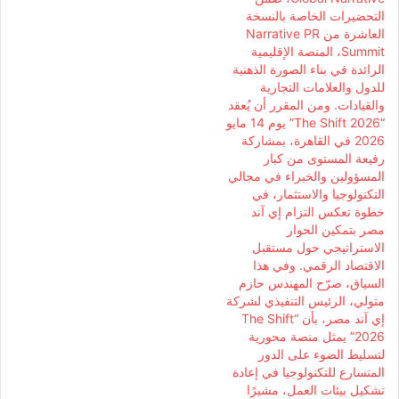
التحضيرات الخاصة بالنسخة
العاشرة من Narrative PR
Summit، المنصة الإقليمية
الرائدة في بناء الصورة الذهنية
للدول والعلامات التجارية
والقيادات. ومن المقرر أن يُعقد
“The Shift 2026” يوم 14 مايو
2026 في القاهرة، بمشاركة
رفيعة المستوى من كبار
المسؤولين والخبراء في مجالي
التكنولوجيا والاستثمار، في
خطوة تعكس التزام إي آند
مصر بتمكين الحوار
الاستراتيجي حول مستقبل
الاقتصاد الرقمي. وفي هذا
السياق، صرّح المهندس حازم
متولي، الرئيس التنفيذي لشركة
إي آند مصر، بأن “The Shift
2026” يمثل منصة محورية
لتسليط الضوء على الدور
المتسارع للتكنولوجيا في إعادة
تشكيل بيئات العمل، مشيرًا