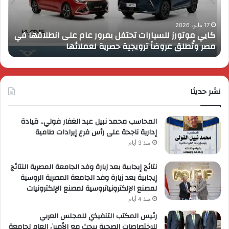
عام
الـ
على
13
انطلاقها
بال
17 مايو، 2026
كايي موتورز للسيارات تحتفل بمرور عام على انطلاقها في
في
الم
مصر وتُطلق عروضاً ترويجية حصرية لعملائها
ب
مصر
الكب
وتُطلق
برؤي
عروضاً
جدي
ترويجية
وتو
حصرية
نشر حديثا
عال
لعملائها
المحاسب محمد نبيل عبد الغفار فولي.. قيادة
إدارية ناجحة على رأس فرع إيرادات طامية
منذ 3 أيام
نتائج إيجابية بعد زيارة وفد الجامعة المصرية النتائج
إيجابية بعد زيارة وفد الجامعة المصرية الروسية
لمصنع الإلكترونياتروسية لمصنع الإلكترونيات
منذ 4 أيام
رئيس المكتب التنفيذي للمجلس العربي
للاختصاصات الصحية يبحث مع الأمين العام لجامعة