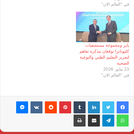
في "العالم الان"
باير ومجموعة مستشفيات
كليوباترا توقعان مذكرة تفاهم
لتعزيز التعليم الطبي والتوعية
الصحية
23 مايو، 2026
في "العالم الان"
لينكدإن
بينتيريست
ماسنجر
واتساب
تيلقرام
مشاركة عبر البريد
طباعة