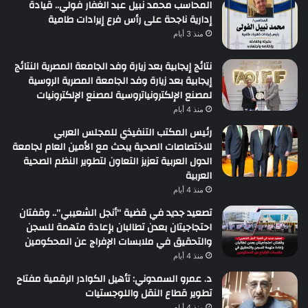
المحاسب محمد نبيل عبد الغفار فولي.. قيادة
إدارية ناجحة على رأس فرع إيرادات طامية
منذ 3 أيام
نتائج إيجابية بعد زيارة وفد الجامعة المصرية النتائج
إيجابية بعد زيارة وفد الجامعة المصرية الروسية
لمصنع الإلكترونياتروسية لمصنع الإلكترونيات
منذ 4 أيام
رئيس المكتب التنفيذي للمجلس العربي
للاختصاصات الصحية يبحث مع الأمين العام لجامعة
الدول العربية تعزيز التعاون لتطوير النظم الصحية
العربية
منذ 4 أيام
تصعيد جديد في قضية “أنجل الشعيبي”.. وقفتان
احتجاجيتان بعدن تطالبان بإعادة متهمة للسجن
والتحقيق في ملابسات الإفراج عن المحكومين
منذ 4 أيام
د. عمرو السمدوني: تأهيل الكوادر الرقمية مفتاح
تطوير قطاع النقل واللوجستيات
منذ 4 أيام