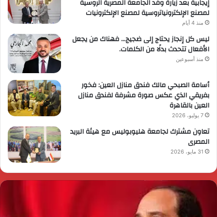
إيجابية بعد زيارة وفد الجامعة المصرية الروسية
لمصنع الإلكترونياتروسية لمصنع الإلكترونيات
منذ 4 أيام
ليس كل إنجاز يحتاج إلى ضجيج… فهناك من يجعل
الأفعال تتحدث بدلًا من الكلمات.
منذ أسبوعين
أسامة الصبحي مالك فندق منازل العين: فخور
بفريقي الذي عكس صورة مشرفة لفندق منازل
العين بالقاهرة
7 يوليو، 2026
تعاون مشترك لجامعة هليوبوليس مع هيئة البريد
المصرى
31 مايو، 2026
لرئيس
ا
لسيسي
م
ثمن
ا
ور
ن