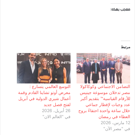
معجب بهذه:
مرتبط
التضامن الاجتماعي وكوكاكولا
التوسع العالمي يتسارع :
مصر تدخلان موسوعة جينيس
معرض أوتو تشاينا القادم وقمة
للأرقام القياسية™️ بتقديم أكبر
أعمال شيري الدولية في أبريل
عدد وجبات لإفطار جماعي
لفتح فصل جديد
خلال ساعة واحدة احتفاءً بروح
26 أبريل، 2026
العطاء في رمضان
في "العالم الان"
12 مارس، 2026
في "مصر الآن"