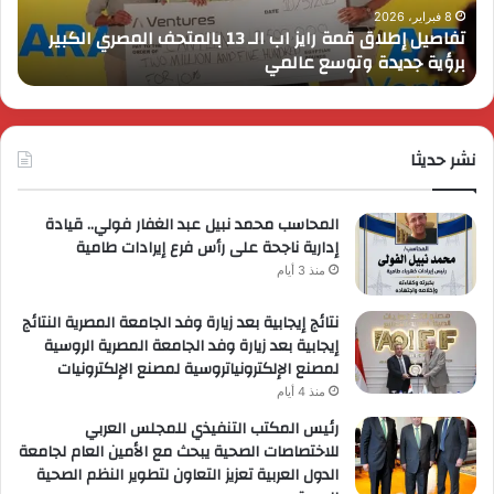
بالمتحف
زايد
8 فبراير، 2026
تفاصيل إطلاق قمة رايز اب الـ 13 بالمتحف المصري الكبير
ا
المصري
أحد
برؤية جديدة وتوسع عالمي
أ
الكبير
مشر
برؤية
شرك
جديدة
جول
وتوسع
لاند
عالمي
نشر حديثا
المحاسب محمد نبيل عبد الغفار فولي.. قيادة
إدارية ناجحة على رأس فرع إيرادات طامية
منذ 3 أيام
نتائج إيجابية بعد زيارة وفد الجامعة المصرية النتائج
إيجابية بعد زيارة وفد الجامعة المصرية الروسية
لمصنع الإلكترونياتروسية لمصنع الإلكترونيات
منذ 4 أيام
رئيس المكتب التنفيذي للمجلس العربي
للاختصاصات الصحية يبحث مع الأمين العام لجامعة
الدول العربية تعزيز التعاون لتطوير النظم الصحية