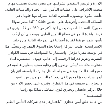
الإدارة والرئيس التنفيذي لشركتيها في مصر، محيث تضمنت مهام
منصبه الإشراف على عمليات التأمين على الحياة والتأمينات العامة.
علّقت نيكولا تومسون، المديرة العامة لشركة بوبا جلوبال في
المملكة المتحدة وأفريقيا، على التعيين قائلةً: ” “تُعدّ مصر سوقًا
محوريًا بالنسبة لنا، حيث يعمل لدينا أكثر من 260 موظفًا، ونرى فيها
فرصًا واعدة للنمو في قطاع التأمين الطبي. ويسعدني أن أرحّب
بأيمن ضمن فريقنا لقيادة أعمالنا في المرحلة التالية من رحلتنا
الاستراتيجية. فلدينا التزامًا راسخًا تجاه السوق المصري، ويتجلّى هذا
في توسعة مقرنا مؤخرًا، واستثماراتنا المتواصلة في تنمية الكوادر
البشرية وتعزيز قدراتنا الرقمية، إلى جانب جهودنا المستمرة لبناء
منظومة متكاملة تُيسّر الوصول إلى رعاية صحية بمعايير عالمية في
جميع أنحاء البلاد. وبفضل سجله الحافل وخبرته الواسعة، أثق بأن
أيمن سيلعب دورًا محوريًا في دفع أعمالنا نحو مزيد من النمو
والنجاح. إن سمعته في هذا القطاع، وقدرته على تحفيز الأداء من
خلال تركيز تشغيلي وتجاري قوي، تتماشى تمامًا مع رؤيتنا
المستقبلية.”
من جانبه علق أيمن حجازي: “باعتبارها إحدى شركات التأمين الطبي