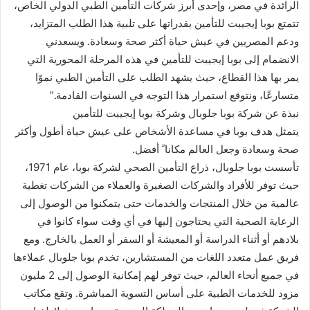
الرائدة في مصر، وإحدى أبرز شركات التأمين الطبي الدولي الخاص،
تتمتع بوبا إيجيبت للتأمين بقدراتها على تلبية هذا الطلب المتزايد،
ودعم المصريين في عيش حياة أكثر صحة وسعادة. ويسعدني
الانضمام إلى بوبا إيجيبت للتأمين في هذه المرحلة المحورية التي
يمر بها هذا القطاع، حيث يشهد الطلب على التأمين الطبي نموًا
متسارعًا، ونتوقع استمرار هذا التوجه في السنوات القادمة.”
نبذة عن شركة بوبا جلوبال وشركة بوبا إيجيبت للتأمين
يتمثل هدف بوبا في مساعدة الأشخاص على عيش حياة أطول وأكثر
صحة وسعادة وجعل العالم مكانا ً أفضل.
تأسست بوبا جلوبال، ذراع التأمين الصحي لشركة بوبا، عام 1971،
حيث توفر للأفراد والشركات الصغيرة والعملاء من الشركات تغطية
عالمية من خلال المنتجات والخدمات حتى يتمكنوا من الوصول إلى
الرعاية الصحية التي يحتاجون إليها في أي وقت سواء كانوا في
بلادهم أو أثناء الدراسة أو المعيشة أو السفر أو العمل بالخارج. ومع
فريق عمل متعدد اللغات من المستشارين، تخدم بوبا جلوبال عملاءها
في جميع أنحاء العالم، حيث توفر لهم إمكانية الوصول إلى 2 مليون
مزود للخدمات الطبية على أساس التسوية المباشرة. وتقع مكاتب