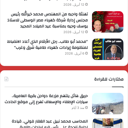
12 أبريل، 2026
تهنئة واجبه من المهندس محمد خيرالله رئيس
مجلس إدارة شركة كهرباء مصر الوسطى للاستاذ
يوسف وجيه بمناسبة عيد الميلاد المجيد
12 أبريل، 2026
“محمد أبو طالب.. رجل الأرقام الذي أعاد الانضباط
لمنظومة إيرادات كهرباء طامية شرق وغرب”
6 أبريل، 2026
مختارات للقراءة
حريق هائل يلتهم مزرعة دواجن بقرية العامرية..
سيارات الإطفاء والإسعاف تهرع إلى موقع الحادث
منذ 3 أيام
المحاسب محمد نبيل عبد الغفار فولي.. قيادة
إدارية ناجحة على رأس فرع إيرادات طامية