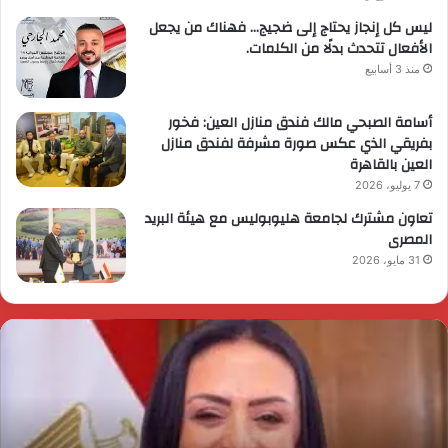
ليس كل إنجاز يحتاج إلى ضجيج… فهناك من يجعل
الأفعال تتحدث بدلًا من الكلمات.
منذ 3 أسابيع
أسامة الصبحي مالك فندق منازل العين: فخور
بفريقي الذي عكس صورة مشرفة لفندق منازل
العين بالقاهرة
7 يوليو، 2026
تعاون مشترك لجامعة هليوبوليس مع هيئة البريد
المصرى
31 مايو، 2026
ئيس
ا
لوزراء
ا
قرر
ي
م
د
ايا
ا
رسي
ا