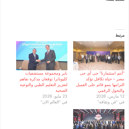
مرتبط
“أنتم استثمارنا” جى أي جى
باير ومجموعة مستشفيات
مصر – حياة تكافل تؤكد
كليوباترا توقعان مذكرة تفاهم
التزامها بنمو قائم على العميل
لتعزيز التعليم الطبي والتوعية
والتحول الرقمي
الصحية
12 مارس، 2026
23 مايو، 2026
في "فن وثقافة"
في "العالم الان"