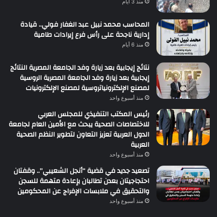
منذ 3 أيام
المحاسب محمد نبيل عبد الغفار فولي.. قيادة
إدارية ناجحة على رأس فرع إيرادات طامية
منذ 6 أيام
نتائج إيجابية بعد زيارة وفد الجامعة المصرية النتائج
إيجابية بعد زيارة وفد الجامعة المصرية الروسية
لمصنع الإلكترونياتروسية لمصنع الإلكترونيات
منذ أسبوع واحد
رئيس المكتب التنفيذي للمجلس العربي
للاختصاصات الصحية يبحث مع الأمين العام لجامعة
الدول العربية تعزيز التعاون لتطوير النظم الصحية
العربية
منذ أسبوع واحد
تصعيد جديد في قضية “أنجل الشعيبي”.. وقفتان
احتجاجيتان بعدن تطالبان بإعادة متهمة للسجن
والتحقيق في ملابسات الإفراج عن المحكومين
منذ أسبوع واحد