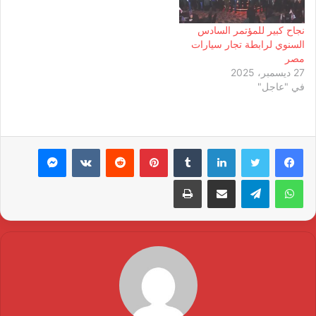
نجاح كبير للمؤتمر السادس
السنوي لرابطة تجار سيارات
مصر
27 ديسمبر، 2025
في "عاجل"
لينكدإن
بينتيريست
ماسنجر
واتساب
تيلقرام
مشاركة عبر البريد
طباعة