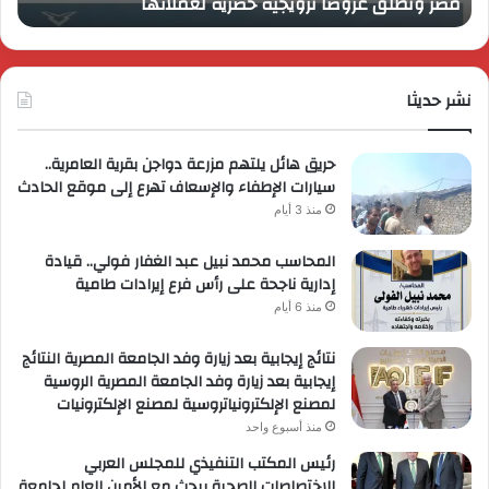
مصر وتُطلق عروضاً ترويجية حصرية لعملائها
ب
مصر
الكب
وتُطلق
برؤي
عروضاً
جدي
ترويجية
وتو
حصرية
نشر حديثا
عال
لعملائها
حريق هائل يلتهم مزرعة دواجن بقرية العامرية..
سيارات الإطفاء والإسعاف تهرع إلى موقع الحادث
منذ 3 أيام
المحاسب محمد نبيل عبد الغفار فولي.. قيادة
إدارية ناجحة على رأس فرع إيرادات طامية
منذ 6 أيام
نتائج إيجابية بعد زيارة وفد الجامعة المصرية النتائج
إيجابية بعد زيارة وفد الجامعة المصرية الروسية
لمصنع الإلكترونياتروسية لمصنع الإلكترونيات
منذ أسبوع واحد
رئيس المكتب التنفيذي للمجلس العربي
للاختصاصات الصحية يبحث مع الأمين العام لجامعة