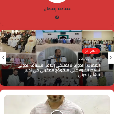
حماده رمضان
فيسبوك
العالم الان
منذ أسبوع واحد
المغرب.. الدورة 2 لملتقى إيلاف التصوف الدولي
تسلط الضوء على النموذج المغربي في تدبير
الشأن الديني