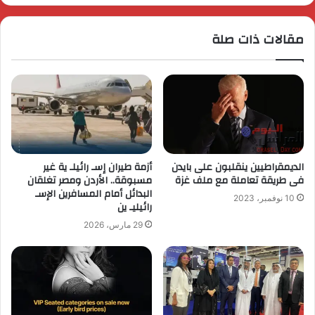
مقالات ذات صلة
الديمقراطيين ينقلبون على بايدن
أزمة طيران إسـ رائيلـ ية غير
فى طريقة تعاملة مع ملف غزة
مسبوقة.. الأردن ومصر تغلقان
البدائل أمام المسافرين الإسـ
10 نوفمبر، 2023
رائيليـ ين
29 مارس، 2026