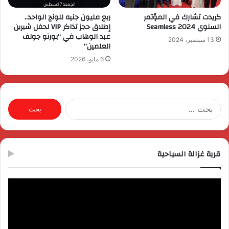
كريدت تشارك في المؤتمر
ربع مليون جنيه للونج الواحد..
السنوي Seamless 2024
إطلاق حجز تذاكر VIP لحفل شيرين
عبد الوهاب في “بورتو جولف
13 سبتمبر، 2024
العلمين”
6 مايو، 2026
البحث
عن:
قرية غزالة السياحية
مشغل
الفيديو