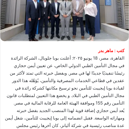
كتب : ماهر بدر
القاهرة، مصر، 18 يونيو ٢٠٢٥: أعلنت بوبا جلوبال، الشركة الرائدة
في مجال التأمين الطبي الدولي الخاص، عن تعيين أيمن حجازي
رئيسًا تنفيذيًا جديدًا لها في مصر. وبفضل خبرته التي تمتد لأكثر من
عقدين في قطاعي الخدمات المصرفية والتأمين، يُؤهّله هذا الدور
لقيادة بوبا إيجيبت للتأمين نحو ترسيخ مكانتها كشركة رائدة في
مجال التأمين الطبي في البلاد. و يخضع هذا التعيين لمتطلبات قانون
التأمين رقم 155 وموافقة الهيئة العامة للرقابة المالية في مصر.
يُعد أيمن حجازي إضافة قوية لهذا المنصب الجديد بفضل خبرته
ومهاراته الواسعة. فقبل انضمامه إلى بوبا إيجيبت للتأمين، شغل أيمن
عدة مناصب رئيسية في شركة أليانز، كان آخرها رئيس مجلس