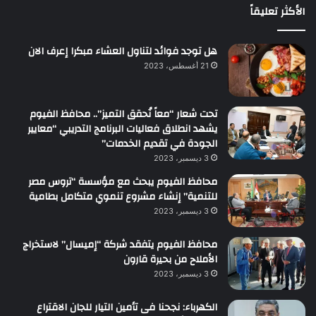
الأكثر تعليقاً
هل توجد فوائد لتناول العشاء مبكرا إعرف الان
21 أغسطس، 2023
تحت شعار “معاً نُحقق التميز”.. محافظ الفيوم
يشهد انطلاق فعاليات البرنامج التدريبي “معايير
الجودة في تقديم الخدمات”
3 ديسمبر، 2023
محافظ الفيوم يبحث مع مؤسسة “تروس مصر
للتنمية” إنشاء مشروع تنموي متكامل بطامية
3 ديسمبر، 2023
محافظ الفيوم يتفقد شركة “إميسال” لاستخراج
الأملاح من بحيرة قارون
3 ديسمبر، 2023
الكهرباء: نجحنا فى تأمين التيار للجان الاقتراع