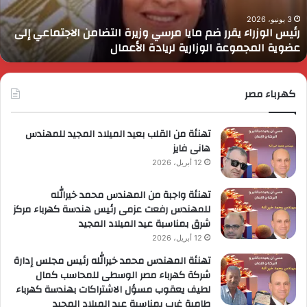
زيرة
ف
لتضامن
ا
3 يونيو، 2026
رئيس الوزراء يقرر ضم مايا مرسي وزيرة التضامن الاجتماعي إلى
لاجتماعي
و
عضوية المجموعة الوزارية لريادة الأعمال
لى
ا
ضوية
ا
لمجموعة
لوزارية
كهرباء مصر
ريادة
لأعمال
تهنئة من القلب بعيد الميلاد المجيد للمهندس
هانى فايز
12 أبريل، 2026
تهنئة واجبة من المهندس محمد خيرالله
للمهندس رفعت عزمى رئيس هندسة كهرباء مركز
شرق بمناسبة عيد الميلاد المجيد
12 أبريل، 2026
تهنئة المهندس محمد خيرالله رئيس مجلس إدارة
شركة كهرباء مصر الوسطى للمحاسب كمال
لطيف يعقوب مسؤل الاشتراكات بهندسة كهرباء
طامية غرب بمناسبة عيد الميلاد المجيد