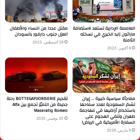
العاصمة الإدارية تستعد لاستضافة
مقتل عددا من النساء والأطفال
ماراثون زايد الخيري في نسخته
العزل جنوب دارفور بالسودان
الثامنة
29 أغسطس، 2023
8 أكتوبر، 2023
مفاجأة سياسية كبيرة … إيران
تقديم BOTTEGAFUORISERIE رحلة
تشكر السعودية لعدد سماحها
جديدة من التميّز تجمع بين Alfa
باستخدام أراضيها في مهاجمة
Romeo وMaserati
طهران وتنفي الهجوم على
20 نوفمبر، 2025
السفارة الأمريكية في الرياض!
6 مارس، 2026