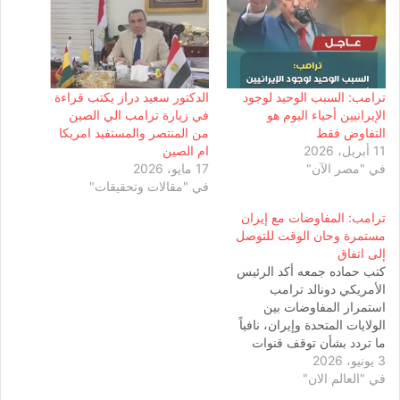
ترامب: السبب الوحيد لوجود
الدكتور سعيد دراز يكتب قراءة
الإيرانيين أحياء اليوم هو
في زيارة ترامب الي الصين
التفاوض فقط
من المنتصر والمستفيد امريكا
11 أبريل، 2026
ام الصين
في "مصر الآن"
17 مايو، 2026
في "مقالات وتحقيقات"
ترامب: المفاوضات مع إيران
مستمرة وحان الوقت للتوصل
إلى اتفاق
كتب حماده جمعه أكد الرئيس
الأمريكي دونالد ترامب
استمرار المفاوضات بين
الولايات المتحدة وإيران، نافياً
ما تردد بشأن توقف قنوات
3 يونيو، 2026
التواصل بين الجانبين خلال
في "العالم الان"
الأيام الماضية. وقال ترامب،
في منشور عبر منصة "تروث