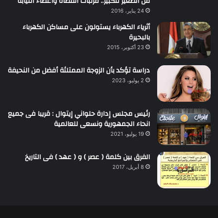
من الصغير للكبير.. مرتبات القضاة وأعضاء النيابة
24 يناير، 2016
أثرياء الكهرباء يستولون على مساكن الكهرباء
بالبحيرة
23 أكتوبر، 2015
دراسة تؤكد بأن الزوجة الممتلئة أفضل من النحيفة
2 يوليو، 2023
رئيس مجلس إدارة حلواني إيتوال : قريبا فى جميع
انحاء الجمهورية ونسعى للعالمية
19 يوليو، 2021
الفرق بين كلمة ( عصر ) و ( عهد ) فى التاريخ
8 أبريل، 2017