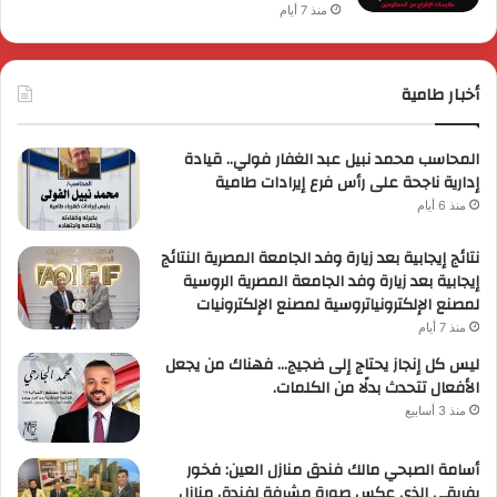
منذ 7 أيام
أخبار طامية
المحاسب محمد نبيل عبد الغفار فولي.. قيادة
إدارية ناجحة على رأس فرع إيرادات طامية
منذ 6 أيام
نتائج إيجابية بعد زيارة وفد الجامعة المصرية النتائج
إيجابية بعد زيارة وفد الجامعة المصرية الروسية
لمصنع الإلكترونياتروسية لمصنع الإلكترونيات
منذ 7 أيام
ليس كل إنجاز يحتاج إلى ضجيج… فهناك من يجعل
الأفعال تتحدث بدلًا من الكلمات.
منذ 3 أسابيع
أسامة الصبحي مالك فندق منازل العين: فخور
بفريقي الذي عكس صورة مشرفة لفندق منازل