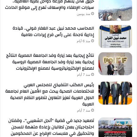
حريق هائل يلتهم مزرعة دواجن بقرية العامرية..
سيارات الإطفاء والإسعاف تهرع إلى موقع الحادث
منذ يومين
المحاسب محمد نبيل عبد الغفار فولي.. قيادة
إدارية ناجحة على رأس فرع إيرادات طامية
منذ 6 أيام
نتائج إيجابية بعد زيارة وفد الجامعة المصرية النتائج
إيجابية بعد زيارة وفد الجامعة المصرية الروسية
لمصنع الإلكترونياتروسية لمصنع الإلكترونيات
منذ 7 أيام
رئيس المكتب التنفيذي للمجلس العربي
للاختصاصات الصحية يبحث مع الأمين العام لجامعة
الدول العربية تعزيز التعاون لتطوير النظم الصحية
العربية
منذ 7 أيام
تصعيد جديد في قضية “أنجل الشعيبي”.. وقفتان
احتجاجيتان بعدن تطالبان بإعادة متهمة للسجن
والتحقيق في ملابسات الإفراج عن المحكومين