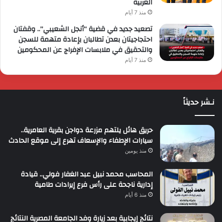
العربية
منذ 7 أيام
تصعيد جديد في قضية “أنجل الشعيبي”.. وقفتان
احتجاجيتان بعدن تطالبان بإعادة متهمة للسجن
والتحقيق في ملابسات الإفراج عن المحكومين
منذ 7 أيام
نـشر حديثاً
حريق هائل يلتهم مزرعة دواجن بقرية العامرية..
سيارات الإطفاء والإسعاف تهرع إلى موقع الحادث
منذ يومين
المحاسب محمد نبيل عبد الغفار فولي.. قيادة
إدارية ناجحة على رأس فرع إيرادات طامية
منذ 6 أيام
نتائج إيجابية بعد زيارة وفد الجامعة المصرية النتائج