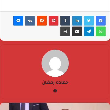
سوشيال"، إن التقارير الإعلامية
التي تحدثت عن توقف
المحادثات بين واشنطن
لينكدإن
بينتيريست
ماسنجر
وطهران "كاذبة وغير صحيحة"،
مشدداً على…
واتساب
تيلقرام
مشاركة عبر البريد
طباعة
حماده رمضان
فيسبوك