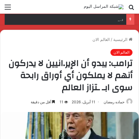
بحث
الق
عن
د. عمرو السمدوني: تأهيل الكوادر الرقمية مفتاح تطوير قطاع النقل واللوجستيات
الرئيسية
/
العالم الان
العالم الان
ترامب: يبدو أن الإير.انيين لا يدركون
أنهم لا يملكون أي أوراق رابحة
سوى ابـ ـتزاز العالم
حماده رمضان
11 أبريل، 2026
11
أقل من دقيقة