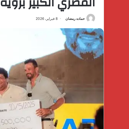
المصري الكبير برؤي
حماده رمضان
8 فبراير، 2026
كتشف
The
فخامة
First
لهدوء
Group