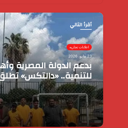
أقرأ التالي
اعلانات تجاريه
17 مايو، 2026
كايي موتورز للسيارات تح
بمرور عام على انطلاقها 
مصر وتُطلق عروضاً ترويج
حصرية لعملائها