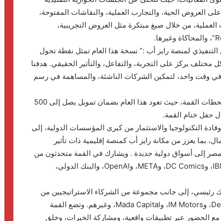
 على العروض الحية، والتجارب العملية، والنقاشات المفتوحة،
 العملية، من خلال صيغ مبتكرة مثل العروض التجريبية،
لتنفيذي لمنصة رايز أب :” نسخة هذا العام تمثل نقطة تحول
 مختلف يركز على التجربة، والتفاعل، والتأثير الحقيقي. هدفنا
 في وقت واحد، لتمكين الشركات الناشئة، والمساهمة في رسم
وتُعد مسابقة RiseUp & A Ventures Pitch من أبرز محطات القمة، حيث تعود هذا العام بضمان تمويل يصل إلى 500
ال حفل ختام القمة.
وقادة التكنولوجيا والاستثمار من كبرى المؤسسات الدولية، إلى
، بما يعزز من مكانة رايز أب كمنصة إقليمية ذات تأثير
 مصر إلى أسواق دولية جديدة . ويشارك في القمة متحدثون من
مؤسسات عالمية رائدة مثل Google، وSoftBank، وIBM، وDC Comics، وMETA، وOpenAI، والبنك الدولي،
ك رئيسي، إلى جانب مجموعة من الشركاء الاستراتيجيين من
بينهم (Seven) إحدى شركات بلتون، وTikTok، وDeloitte، وIM Motors، وMada Capital، وغيرهم. وتضع القمة
 مع الحضور عبر تطبيقات واقعية، ومشاركة الخبرات، وخلق