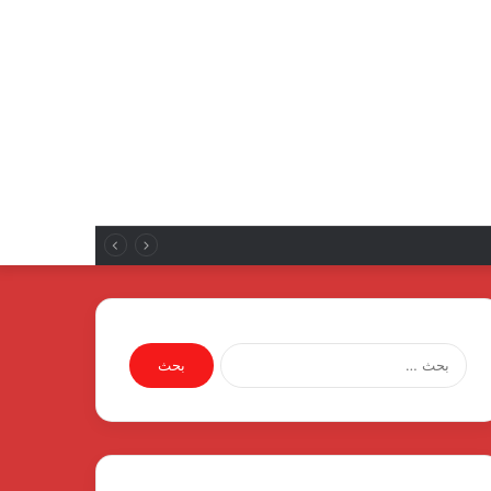
البحث
عن: