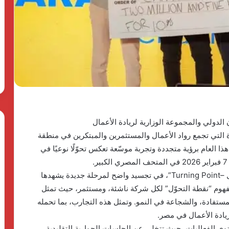
وأهدافها
The First Group وPulse
للتنمية..
Developm توقعان شراكة
«دالتكس»
23 مايو، 2026
تطلق
ق منصة متكاملة
بدعم الدولة المصرية وأهدافها
نموذجًا
اريع الضيافة في
للتنمية.. «دالتكس» تطلق نموذجًا
جديدًا
جديدًا للتعليم الفني الزراعي
للتعليم
الفني
الزراعي
 الدولي والمجموعة الوزارية لريادة الأعمال
RiseUp Sum)، المنصة الرائدة التي تجمع رواد الأعمال والمستثمرين والمبتكرين في منطقة
ا العام برؤية متجددة وتجربة موسّعة تعكس تحوّلًا نوعيًا في
تأتي النسخة الجديدة من القمة تحت شعار “نقطة تحوّل –Turning Point”، في تجسيد واضح لمرحلة جديدة يشهدها
مفهوم “نقطة التحوّل” لكل شركة ناشئة، ومستثمر، حيث تمثل
مستفادة، والشجاعة في النمو. وتمثل هذه التجارب، بما تحمله
يادة الأعمال في مصر.
توى الفعاليات، حيث تتخلى عن الجلسات الحوارية التقليدية