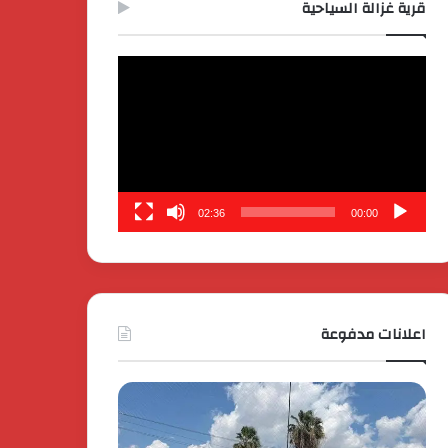
قرية غزالة السياحية
مشغل
الفيديو
02:36
00:00
اعلانات مدفوعة
كايي
تفاصيل
موتورز
إطلاق
للسيارات
قمة