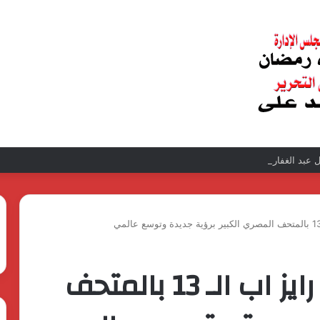
عبد الغفار فولي.. قيادة إدارية ناجحة على رأس فرع إيرادات طامية
تفاصيل إطلاق قمة رايز اب الـ 13 بالمتحف