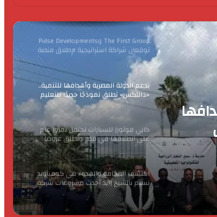
توقعان شراكة استراتيجية لإطلاق منصة
متكاملة لتطوير وتشغيل مشاريع الضيافة
في مصر
بدعم الدولة المصرية وأهدافها للتنمية..
«دالتكس» تطلق نموذجًا جديدًا للتعليم
الفني الزراعي
كايي موتورز للسيارات تحتفل بمرور عام
على انطلاقها في مصر وتُطلق عروضاً
ترويجية حصرية لعملائها
تفل
في
اكتشف الفخامة والهدوء في كومباوند
نسيم بالشيخ زايد أحدث مشروعات شركة
ية
جولدن لاند
اتحاد الصحافيين والكتاب الدولي يهنئ د.
أحمد البوقري بتوليه رئاسة اتحاد
المنظمات الدولية