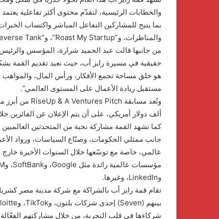
والخطابات الرئيسية، لتقدّم محتوى أكثر تفاعلية يعتمد
بما يتيح للمشاركين التفاعل المباشر واكتساب الخبرات
والمناظرات، و”Roast My Startup”، و”Reverse Tank”، والمحاكاة وغيرها.
من جانبها قالت عبد الحميد شرارة، المؤسس والرئيس ا
حقيقية في مسيرة رايز أب، حيث نعيد تقديم القمة بشكل
هو خلق مساحة تجمع الأفكار، ورأس المال، والمواهب
مستقبل ريادة الأعمال على المستوى العالمي”.
ألف دولار أمريكي، على أن يتم الإعلان عن الفائزين خل
كما تشهد القمة مشاركة نخبة من المتحدثين العالميين 
جانب ممثلي الحكومات، وصنّاع السياسات، ورواد الأعمال
عالمي، خاصة مع توسّعها خلال السنوات الأخيرة خارج
وLinkedIn، وغيرها.
تقام قمة رايز أب بالشراكة مع شركة مدينة مصر كشري
شركاءها في قلب التجربة، من خلال مشاركتهم الفعّالة