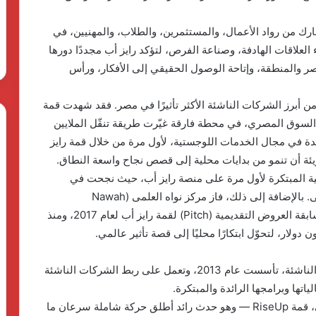
 تستقطب القمة ما بين 15 و20 ألف مشارك من رواد الأعمال، والمستثمرين، والطلاب، والمهنيين، في
ء العلاقات الهادفة، وصناعة الفرص، لتؤكد رايز أب مجددًا دورها
ر والمنطقة، وإتاحة الوصول الحقيقي إلى الأفكار، ورأس
ن أبرز الشركات الناشئة الأكثر تأثيرًا في مصر. فقد شهدت قمة
 2018 الإطلاق الرسمي لخدمة Uber Bus في السوق المصري، في محطة فارقة غيّرت طريقة تنقّل الملايين
. كما انطلقت شركة بوسطة (Bosta)، الرائدة في مجال الخدمات اللوجستية، لأول مرة من خلال قمة رايز
لجريئة أن تنمو من بدايات محلية إلى قصص نجاح واسعة النطاق.
الا (Halan MNT) خدماتها المالية المبتكرة لأول مرة على منصة رايز أب، حيث نجحت في
استقطاب آلاف من الشركاء والعملاء منذ مراحلها الأولى. بالإضافة إلى ذلك، فاز مركز نواه العلمى (Nawah
Scientific) بجائزة بقيمة 50 ألف دولار أمريكي في مسابقة العروض التقديمية (Pitch) لقمة رايز أب لعام 2017، ومنذ
رايز أب (RiseUp) هي منصة عالمية لتمكين الشركات الناشئة، تأسست عام 2013، وتعمل على ربط الشركات الناشئة
اتها وبرامجها الرائدة والمبتكرة.
وتُعد RiseUp الأشهر بتنظيمها لحدثها السنوي الرئيسي، قمة RiseUp — وهو حدث رائد أطلق حركة شاملة سرعان ما