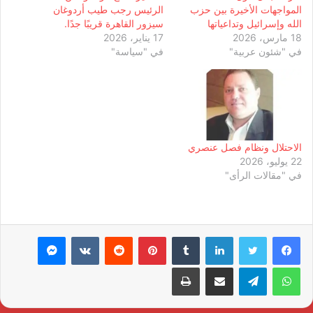
المواجهات الأخيرة بين حزب
الرئيس رجب طيب أردوغان
الله وإسرائيل وتداعياتها
سيزور القاهرة قريبًا جدًا.
18 مارس، 2026
17 يناير، 2026
في "شئون عربية"
في "سياسة"
الاحتلال ونظام فصل عنصري
22 يوليو، 2026
في "مقالات الرأى"
لينكدإن
بينتيريست
ماسنجر
واتساب
تيلقرام
مشاركة عبر البريد
طباعة