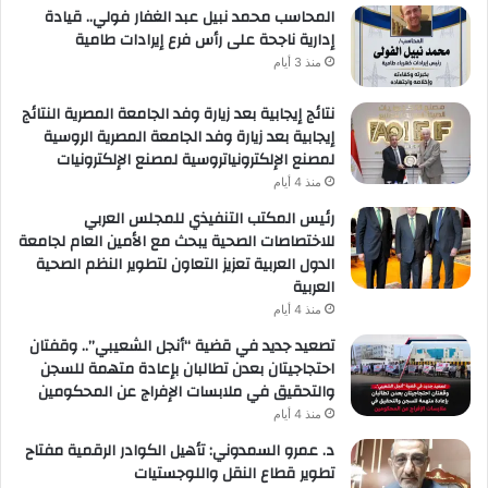
المحاسب محمد نبيل عبد الغفار فولي.. قيادة
إدارية ناجحة على رأس فرع إيرادات طامية
منذ 3 أيام
نتائج إيجابية بعد زيارة وفد الجامعة المصرية النتائج
إيجابية بعد زيارة وفد الجامعة المصرية الروسية
لمصنع الإلكترونياتروسية لمصنع الإلكترونيات
منذ 4 أيام
رئيس المكتب التنفيذي للمجلس العربي
للاختصاصات الصحية يبحث مع الأمين العام لجامعة
الدول العربية تعزيز التعاون لتطوير النظم الصحية
العربية
منذ 4 أيام
تصعيد جديد في قضية “أنجل الشعيبي”.. وقفتان
احتجاجيتان بعدن تطالبان بإعادة متهمة للسجن
والتحقيق في ملابسات الإفراج عن المحكومين
منذ 4 أيام
د. عمرو السمدوني: تأهيل الكوادر الرقمية مفتاح
تطوير قطاع النقل واللوجستيات