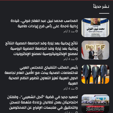
نـشر حديثاً
المحاسب محمد نبيل عبد الغفار فولي.. قيادة
إدارية ناجحة على رأس فرع إيرادات طامية
منذ 3 أيام
نتائج إيجابية بعد زيارة وفد الجامعة المصرية النتائج
إيجابية بعد زيارة وفد الجامعة المصرية الروسية
لمصنع الإلكترونياتروسية لمصنع الإلكترونيات
منذ 4 أيام
رئيس المكتب التنفيذي للمجلس العربي
للاختصاصات الصحية يبحث مع الأمين العام لجامعة
الدول العربية تعزيز التعاون لتطوير النظم الصحية
العربية
منذ 4 أيام
تصعيد جديد في قضية “أنجل الشعيبي”.. وقفتان
احتجاجيتان بعدن تطالبان بإعادة متهمة للسجن
والتحقيق في ملابسات الإفراج عن المحكومين
منذ 4 أيام