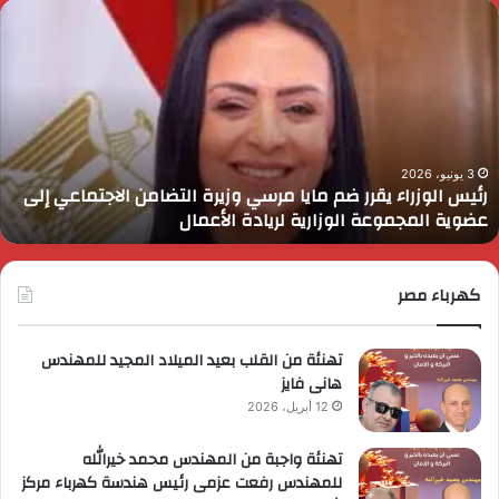
ئيس
ا
لوزراء
ا
قرر
ي
م
د
ايا
ا
رسي
ا
زيرة
ف
لتضامن
ا
3 يونيو، 2026
رئيس الوزراء يقرر ضم مايا مرسي وزيرة التضامن الاجتماعي إلى
لاجتماعي
و
عضوية المجموعة الوزارية لريادة الأعمال
لى
ا
ضوية
ا
لمجموعة
لوزارية
كهرباء مصر
ريادة
لأعمال
تهنئة من القلب بعيد الميلاد المجيد للمهندس
هانى فايز
12 أبريل، 2026
تهنئة واجبة من المهندس محمد خيرالله
للمهندس رفعت عزمى رئيس هندسة كهرباء مركز