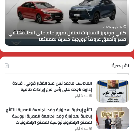
تحتفل
رايز
بمرور
اب
عام
الـ
على
13
انطلاقها
بال
17 مايو، 2026
كايي موتورز للسيارات تحتفل بمرور عام على انطلاقها في
في
الم
مصر وتُطلق عروضاً ترويجية حصرية لعملائها
ب
مصر
الكب
وتُطلق
برؤي
عروضاً
جدي
ترويجية
وتو
حصرية
نشر حديثا
عال
لعملائها
المحاسب محمد نبيل عبد الغفار فولي.. قيادة
إدارية ناجحة على رأس فرع إيرادات طامية
منذ 3 أيام
نتائج إيجابية بعد زيارة وفد الجامعة المصرية النتائج
إيجابية بعد زيارة وفد الجامعة المصرية الروسية
لمصنع الإلكترونياتروسية لمصنع الإلكترونيات
منذ 4 أيام