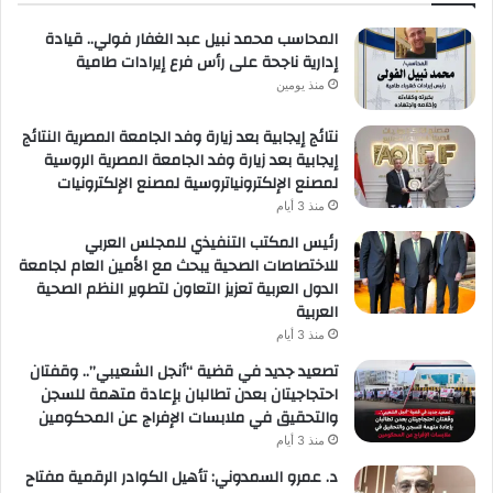
المحاسب محمد نبيل عبد الغفار فولي.. قيادة
إدارية ناجحة على رأس فرع إيرادات طامية
منذ يومين
نتائج إيجابية بعد زيارة وفد الجامعة المصرية النتائج
إيجابية بعد زيارة وفد الجامعة المصرية الروسية
لمصنع الإلكترونياتروسية لمصنع الإلكترونيات
منذ 3 أيام
رئيس المكتب التنفيذي للمجلس العربي
للاختصاصات الصحية يبحث مع الأمين العام لجامعة
الدول العربية تعزيز التعاون لتطوير النظم الصحية
العربية
منذ 3 أيام
تصعيد جديد في قضية “أنجل الشعيبي”.. وقفتان
احتجاجيتان بعدن تطالبان بإعادة متهمة للسجن
والتحقيق في ملابسات الإفراج عن المحكومين
منذ 3 أيام
د. عمرو السمدوني: تأهيل الكوادر الرقمية مفتاح