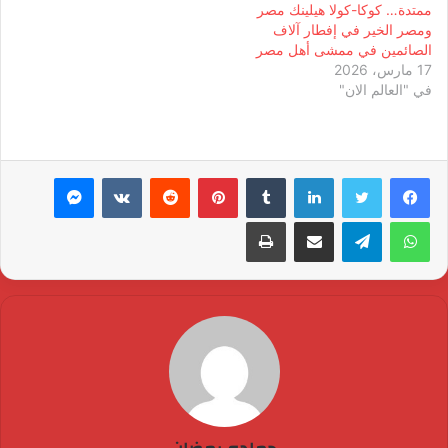
ممتدة… كوكا-كولا هيلينك مصر
ومصر الخير في إفطار آلاف
الصائمين في ممشى أهل مصر
17 مارس، 2026
في "العالم الان"
لينكدإن
بينتيريست
ماسنجر
واتساب
تيلقرام
مشاركة عبر البريد
طباعة