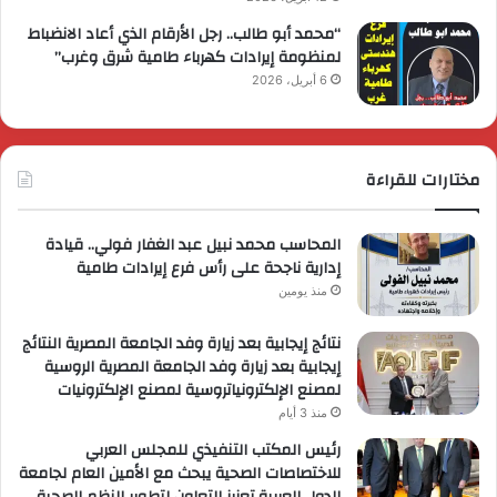
“محمد أبو طالب.. رجل الأرقام الذي أعاد الانضباط
لمنظومة إيرادات كهرباء طامية شرق وغرب”
6 أبريل، 2026
مختارات للقراءة
المحاسب محمد نبيل عبد الغفار فولي.. قيادة
إدارية ناجحة على رأس فرع إيرادات طامية
منذ يومين
نتائج إيجابية بعد زيارة وفد الجامعة المصرية النتائج
إيجابية بعد زيارة وفد الجامعة المصرية الروسية
لمصنع الإلكترونياتروسية لمصنع الإلكترونيات
منذ 3 أيام
رئيس المكتب التنفيذي للمجلس العربي
للاختصاصات الصحية يبحث مع الأمين العام لجامعة
الدول العربية تعزيز التعاون لتطوير النظم الصحية