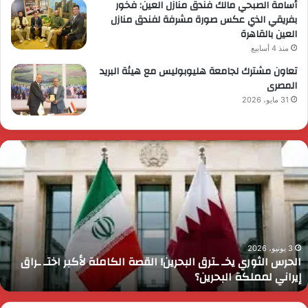
أسامة الصبحي مالك فندق منازل العين: فخور
بفريقي الذي عكس صورة مشرفة لفندق منازل
العين بالقاهرة
منذ 4 أسابيع
تعاون مشترك لجامعة هليوبوليس مع هيئة البريد
المصرى
31 مايو، 2026
ئيس
ا
لوزراء
ا
قرر
ي
م
د
ايا
ا
رسي
ا
زيرة
ف
لتضامن
ا
3 يونيو، 2026
رئيس الوزراء يقرر ضم مايا مرسي وزيرة التضامن الاجتماعي إلى
لاجتماعي
و
عضوية المجموعة الوزارية لريادة الأعمال
لى
ا
ضوية
ا
لمجموعة