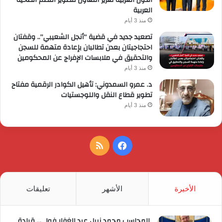
العربية
منذ 3 أيام
تصعيد جديد في قضية “أنجل الشعيبي”.. وقفتان
احتجاجيتان بعدن تطالبان بإعادة متهمة للسجن
والتحقيق في ملابسات الإفراج عن المحكومين
منذ 3 أيام
د. عمرو السمدوني: تأهيل الكوادر الرقمية مفتاح
تطوير قطاع النقل واللوجستيات
منذ 3 أيام
فيسبوك
ملخص
الموقع
RSS
الأخيرة
الأشهر
تعليقات
المحاسب محمد نبيل عبد الغفار فولي.. قيادة