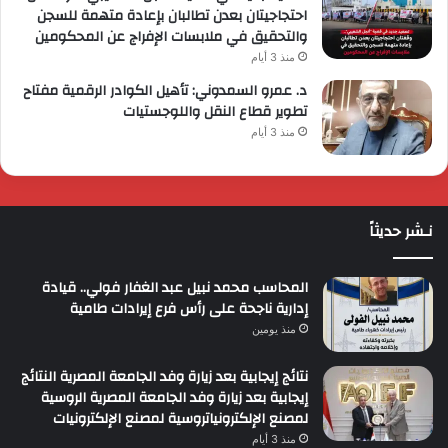
احتجاجيتان بعدن تطالبان بإعادة متهمة للسجن
والتحقيق في ملابسات الإفراج عن المحكومين
منذ 3 أيام
د. عمرو السمدوني: تأهيل الكوادر الرقمية مفتاح
تطوير قطاع النقل واللوجستيات
منذ 3 أيام
نـشر حديثاً
المحاسب محمد نبيل عبد الغفار فولي.. قيادة
إدارية ناجحة على رأس فرع إيرادات طامية
منذ يومين
نتائج إيجابية بعد زيارة وفد الجامعة المصرية النتائج
إيجابية بعد زيارة وفد الجامعة المصرية الروسية
لمصنع الإلكترونياتروسية لمصنع الإلكترونيات
منذ 3 أيام