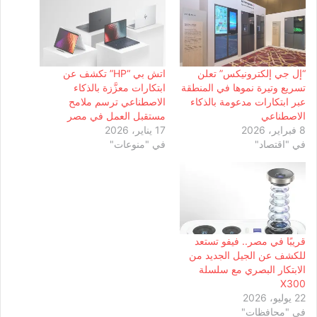
“إل جي إلكترونيكس” تعلن
اتش بي “HP” تكشف عن
تسريع وتيرة نموها في المنطقة
ابتكارات معزَّزة بالذكاء
عبر ابتكارات مدعومة بالذكاء
الاصطناعي ترسم ملامح
الاصطناعي
مستقبل العمل في مصر
8 فبراير، 2026
17 يناير، 2026
في "اقتصاد"
في "منوعات"
قريبًا في مصر.. فيفو تستعد
للكشف عن الجيل الجديد من
الابتكار البصري مع سلسلة
X300
22 يوليو، 2026
في "محافظات"