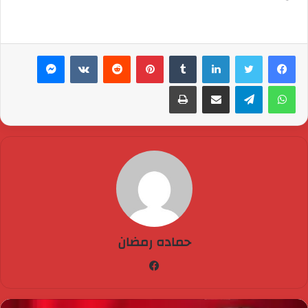
لينكدإن
بينتيريست
ماسنجر
واتساب
تيلقرام
مشاركة عبر البريد
طباعة
حماده رمضان
فيسبوك