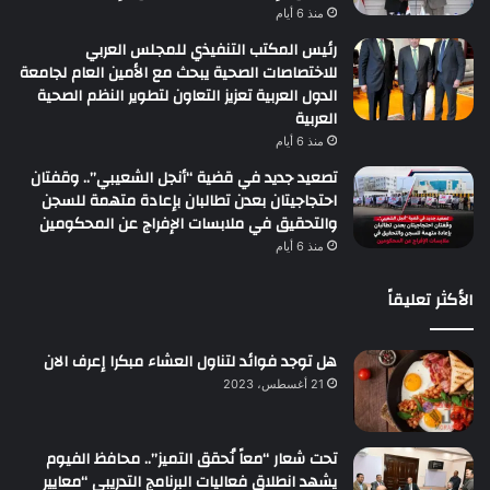
منذ 6 أيام
رئيس المكتب التنفيذي للمجلس العربي
للاختصاصات الصحية يبحث مع الأمين العام لجامعة
الدول العربية تعزيز التعاون لتطوير النظم الصحية
العربية
منذ 6 أيام
تصعيد جديد في قضية “أنجل الشعيبي”.. وقفتان
احتجاجيتان بعدن تطالبان بإعادة متهمة للسجن
والتحقيق في ملابسات الإفراج عن المحكومين
منذ 6 أيام
الأكثر تعليقاً
هل توجد فوائد لتناول العشاء مبكرا إعرف الان
21 أغسطس، 2023
تحت شعار “معاً نُحقق التميز”.. محافظ الفيوم
يشهد انطلاق فعاليات البرنامج التدريبي “معايير