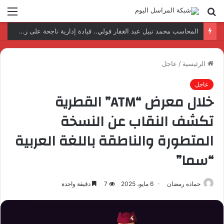
بحث
الق
عن
المحاسب محمد نبيل عبد الغفار فولي.. قيادة إدارية ناجحة على رأس فرع إيرادات طامية
الرئيسية
/
عاجل
عاجل
خلال معرض “ATM” القطرية
تكشف النقاب عن النسخة
المتطورة والناطقة باللغة العربية
“سما”
حماده رمضان
6 مايو، 2025
7
دقيقة واحدة