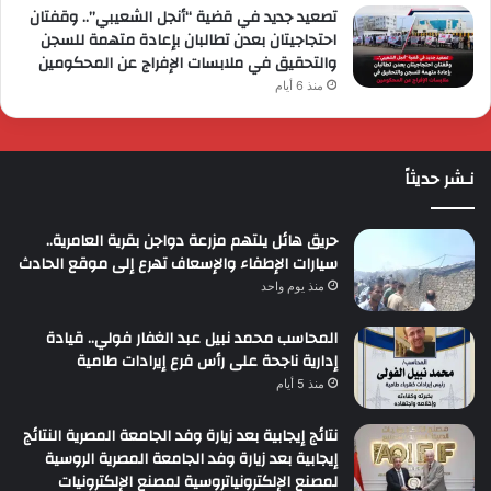
تصعيد جديد في قضية “أنجل الشعيبي”.. وقفتان
احتجاجيتان بعدن تطالبان بإعادة متهمة للسجن
والتحقيق في ملابسات الإفراج عن المحكومين
منذ 6 أيام
نـشر حديثاً
حريق هائل يلتهم مزرعة دواجن بقرية العامرية..
سيارات الإطفاء والإسعاف تهرع إلى موقع الحادث
منذ يوم واحد
المحاسب محمد نبيل عبد الغفار فولي.. قيادة
إدارية ناجحة على رأس فرع إيرادات طامية
منذ 5 أيام
نتائج إيجابية بعد زيارة وفد الجامعة المصرية النتائج
إيجابية بعد زيارة وفد الجامعة المصرية الروسية
لمصنع الإلكترونياتروسية لمصنع الإلكترونيات