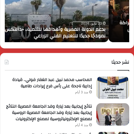
للتنمية..
بمر
«دالتكس»
عام
تطلق
على
نموذجًا
انطل
23 مايو، 2026
بدعم الدولة المصرية وأهدافها للتنمية.. «دالتكس» تطلق
ك
جديدًا
في
نموذجًا جديدًا للتعليم الفني الزراعي
م
للتعليم
مصر
الفني
وتُ
الزراعي
عرو
ترو
نشر حديثا
حصر
لعمل
المحاسب محمد نبيل عبد الغفار فولي.. قيادة
إدارية ناجحة على رأس فرع إيرادات طامية
منذ 3 أيام
نتائج إيجابية بعد زيارة وفد الجامعة المصرية النتائج
إيجابية بعد زيارة وفد الجامعة المصرية الروسية
لمصنع الإلكترونياتروسية لمصنع الإلكترونيات
منذ 4 أيام