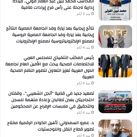
المحاسب محمد نبيل عبد الغفار فولي.. قيادة
إدارية ناجحة على رأس فرع إيرادات طامية
منذ 3 أيام
نتائج إيجابية بعد زيارة وفد الجامعة المصرية النتائج
إيجابية بعد زيارة وفد الجامعة المصرية الروسية
لمصنع الإلكترونياتروسية لمصنع الإلكترونيات
منذ 4 أيام
رئيس المكتب التنفيذي للمجلس العربي
للاختصاصات الصحية يبحث مع الأمين العام لجامعة
الدول العربية تعزيز التعاون لتطوير النظم الصحية
العربية
منذ 4 أيام
تصعيد جديد في قضية “أنجل الشعيبي”.. وقفتان
احتجاجيتان بعدن تطالبان بإعادة متهمة للسجن
والتحقيق في ملابسات الإفراج عن المحكومين
منذ 4 أيام
د. عمرو السمدوني: تأهيل الكوادر الرقمية مفتاح
تطوير قطاع النقل واللوجستيات
منذ 4 أيام