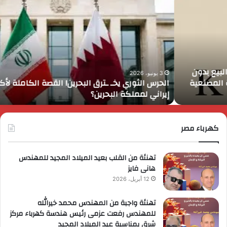
لثوري
ا
خـ
ي
ترق
ض
لبحرين!
م
لقصة
م
لكاملة
و
أكبر
ا
3 يونيو، 2026
الحرس الثوري يخـ ـترق البحرين! القصة الكاملة لأكبر اختـ ـراق
ختـ
ا
إيراني لمملكة البحرين؟
راق
إ
يراني
ع
مملكة
ا
لبحرين؟
كهرباء مصر
ا
ل
ا
تهنئة من القلب بعيد الميلاد المجيد للمهندس
هانى فايز
12 أبريل، 2026
تهنئة واجبة من المهندس محمد خيرالله
للمهندس رفعت عزمى رئيس هندسة كهرباء مركز
شرق بمناسبة عيد الميلاد المجيد