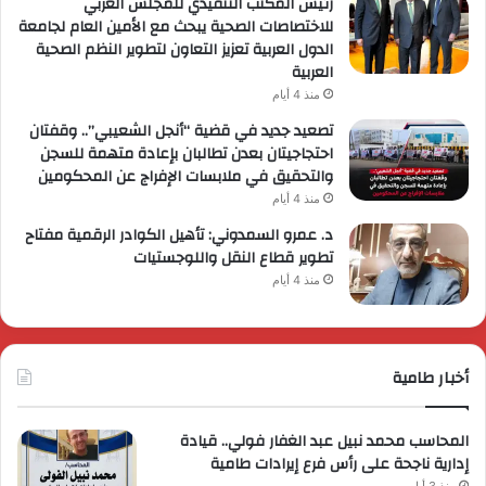
رئيس المكتب التنفيذي للمجلس العربي
للاختصاصات الصحية يبحث مع الأمين العام لجامعة
الدول العربية تعزيز التعاون لتطوير النظم الصحية
العربية
منذ 4 أيام
تصعيد جديد في قضية “أنجل الشعيبي”.. وقفتان
احتجاجيتان بعدن تطالبان بإعادة متهمة للسجن
والتحقيق في ملابسات الإفراج عن المحكومين
منذ 4 أيام
د. عمرو السمدوني: تأهيل الكوادر الرقمية مفتاح
تطوير قطاع النقل واللوجستيات
منذ 4 أيام
أخبار طامية
المحاسب محمد نبيل عبد الغفار فولي.. قيادة
إدارية ناجحة على رأس فرع إيرادات طامية
منذ 3 أيام