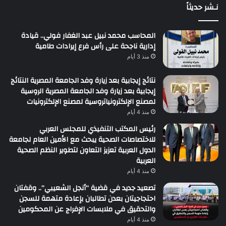
نـشر حديثاً
المحاسب محمد نبيل عبد الغفار فولي.. قيادة
إدارية ناجحة على رأس فرع إيرادات طامية
منذ 3 أيام
نتائج إيجابية بعد زيارة وفد الجامعة المصرية النتائج
إيجابية بعد زيارة وفد الجامعة المصرية الروسية
لمصنع الإلكترونياتروسية لمصنع الإلكترونيات
منذ 4 أيام
رئيس المكتب التنفيذي للمجلس العربي
للاختصاصات الصحية يبحث مع الأمين العام لجامعة
الدول العربية تعزيز التعاون لتطوير النظم الصحية
العربية
منذ 4 أيام
تصعيد جديد في قضية “أنجل الشعيبي”.. وقفتان
احتجاجيتان بعدن تطالبان بإعادة متهمة للسجن
والتحقيق في ملابسات الإفراج عن المحكومين
منذ 4 أيام