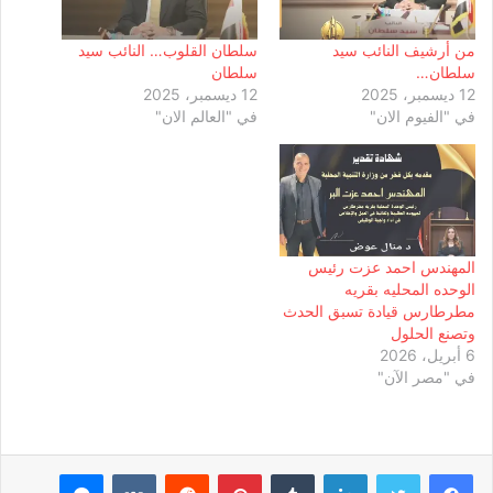
من أرشيف النائب سيد
سلطان القلوب… النائب سيد
سلطان…
سلطان
12 ديسمبر، 2025
12 ديسمبر، 2025
في "الفيوم الان"
في "العالم الان"
المهندس احمد عزت رئيس
الوحده المحليه بقريه
مطرطارس قيادة تسبق الحدث
وتصنع الحلول
6 أبريل، 2026
في "مصر الآن"
لينكدإن
بينتيريست
ماسنجر