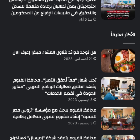
تصعيد جديد في قضية “أنجل الشعيبي”.. وقفتان
احتجاجيتان بعدن تطالبان بإعادة متهمة للسجن
والتحقيق في ملابسات الإفراج عن المحكومين
منذ 5 أيام
الأكثر تعليقاً
هل توجد فوائد لتناول العشاء مبكرا إعرف الان
21 أغسطس، 2023
تحت شعار “معاً نُحقق التميز”.. محافظ الفيوم
يشهد انطلاق فعاليات البرنامج التدريبي “معايير
الجودة في تقديم الخدمات”
3 ديسمبر، 2023
محافظ الفيوم يبحث مع مؤسسة “تروس مصر
للتنمية” إنشاء مشروع تنموي متكامل بطامية
3 ديسمبر، 2023
محافظ الفيوم يتفقد شركة “إميسال” لاستخراج