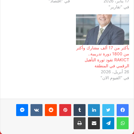
17 يناير، 2026
في "اقتصاد"
في "تقارير"
بأكثر من 17 ألف مشارك وأكثر
من 1800 دورة تدريبية..
RAKICT تقود ثورة التأهيل
الرقمي في المنطقة
26 أبريل، 2026
في "الفيوم الان"
لينكدإن
بينتيريست
ماسنجر
واتساب
تيلقرام
مشاركة عبر البريد
طباعة