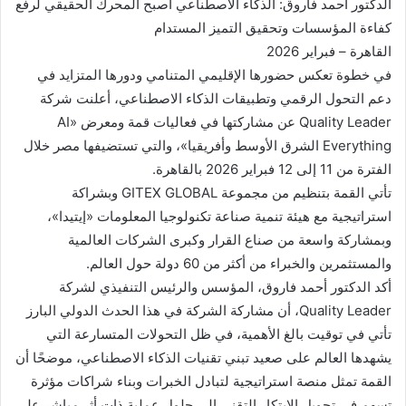
الدكتور أحمد فاروق: الذكاء الاصطناعي أصبح المحرك الحقيقي لرفع
كفاءة المؤسسات وتحقيق التميز المستدام
القاهرة – فبراير 2026
في خطوة تعكس حضورها الإقليمي المتنامي ودورها المتزايد في
دعم التحول الرقمي وتطبيقات الذكاء الاصطناعي، أعلنت شركة
Quality Leader عن مشاركتها في فعاليات قمة ومعرض «AI
Everything الشرق الأوسط وأفريقيا»، والتي تستضيفها مصر خلال
الفترة من 11 إلى 12 فبراير 2026 بالقاهرة.
تأتي القمة بتنظيم من مجموعة GITEX GLOBAL وبشراكة
استراتيجية مع هيئة تنمية صناعة تكنولوجيا المعلومات «إيتيدا»،
وبمشاركة واسعة من صناع القرار وكبرى الشركات العالمية
والمستثمرين والخبراء من أكثر من 60 دولة حول العالم.
أكد الدكتور أحمد فاروق، المؤسس والرئيس التنفيذي لشركة
Quality Leader، أن مشاركة الشركة في هذا الحدث الدولي البارز
تأتي في توقيت بالغ الأهمية، في ظل التحولات المتسارعة التي
يشهدها العالم على صعيد تبني تقنيات الذكاء الاصطناعي، موضحًا أن
القمة تمثل منصة استراتيجية لتبادل الخبرات وبناء شراكات مؤثرة
تسهم في تحويل الابتكار التقني إلى حلول عملية ذات أثر مباشر على