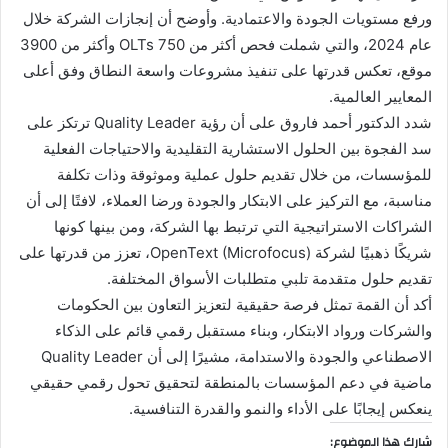
ورفع مستويات الجودة والاعتمادية. وأوضح أن إنجازات الشركة خلال
عام 2024، والتي شملت فحص أكثر من 750 OLTs وأكثر من 3900
موقع، تعكس قدرتها على تنفيذ مشروعات واسعة النطاق وفق أعلى
المعايير العالمية.
شدد الدكتور أحمد فاروق على أن رؤية Quality Leader ترتكز على
سد الفجوة بين الحلول الاستشارية التقليدية والاحتياجات الفعلية
للمؤسسات، من خلال تقديم حلول عملية وموثوقة وذات تكلفة
مناسبة، مع التركيز على الابتكار والجودة ورضا العملاء، لافتًا إلى أن
الشراكات الاستراتيجية التي ترتبط بها الشركة، ومن بينها كونها
شريكًا ذهبيًا لشركة OpenText (Microfocus)، تعزز من قدرتها على
تقديم حلول متقدمة تلبي متطلبات الأسواق المختلفة.
أكد أن القمة تمثل فرصة حقيقية لتعزيز التعاون بين الحكومات
والشركات ورواد الابتكار، وبناء مستقبل رقمي قائم على الذكاء
الاصطناعي والجودة والاستدامة، مشيرًا إلى أن Quality Leader
ماضية في دعم المؤسسات بالمنطقة لتحقيق تحول رقمي حقيقي
ينعكس إيجابًا على الأداء والنمو والقدرة التنافسية.
شارك هذا الموضوع: