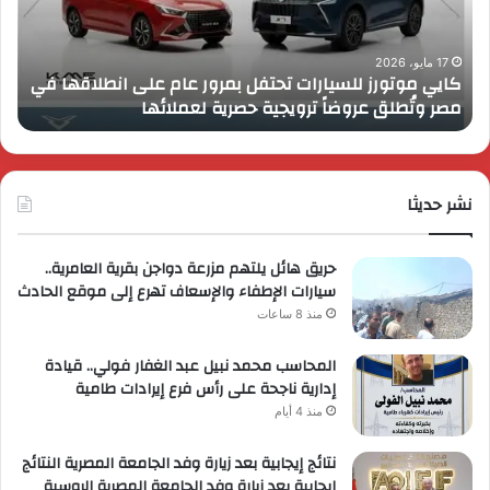
عام
الـ
على
13
انطلاقها
بال
17 مايو، 2026
كايي موتورز للسيارات تحتفل بمرور عام على انطلاقها في
في
الم
مصر وتُطلق عروضاً ترويجية حصرية لعملائها
ب
مصر
الكب
وتُطلق
برؤي
عروضاً
جدي
ترويجية
وتو
حصرية
نشر حديثا
عال
لعملائها
حريق هائل يلتهم مزرعة دواجن بقرية العامرية..
سيارات الإطفاء والإسعاف تهرع إلى موقع الحادث
منذ 8 ساعات
المحاسب محمد نبيل عبد الغفار فولي.. قيادة
إدارية ناجحة على رأس فرع إيرادات طامية
منذ 4 أيام
نتائج إيجابية بعد زيارة وفد الجامعة المصرية النتائج
إيجابية بعد زيارة وفد الجامعة المصرية الروسية