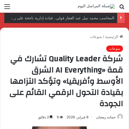
بحث
الق
عن
نتائج إيجابية بعد زيارة وفد الجامعة المصرية النتائج إيجابية بعد زيارة وفد الجامعة المصرية الروسية لمصنع الإلكترونياتروسية لمصنع الإلكترونيات
الرئيسية
/
منوعات
منوعات
شركة Quality Leader تشارك في
قمة «AI Everything الشرق
الأوسط وأفريقيا» وتؤكد التزامها
بقيادة التحول الرقمي القائم على
الجودة
حماده رمضان
8 فبراير، 2026
9
2 دقائق