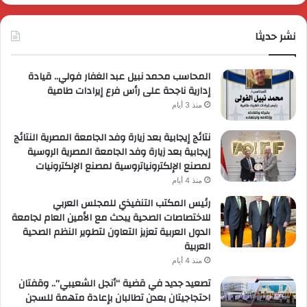
الزراعي
عرو
ترو
نشر حديثا
حصر
لعمل
المحاسب محمد نبيل عبد الغفار فولي.. قيادة
إدارية ناجحة على رأس فرع إيرادات طامية
منذ 3 أيام
نتائج إيجابية بعد زيارة وفد الجامعة المصرية النتائج
إيجابية بعد زيارة وفد الجامعة المصرية الروسية
لمصنع الإلكترونياتروسية لمصنع الإلكترونيات
منذ 4 أيام
رئيس المكتب التنفيذي للمجلس العربي
للاختصاصات الصحية يبحث مع الأمين العام لجامعة
الدول العربية تعزيز التعاون لتطوير النظم الصحية
العربية
منذ 4 أيام
تصعيد جديد في قضية “أنجل الشعيبي”.. وقفتان
احتجاجيتان بعدن تطالبان بإعادة متهمة للسجن