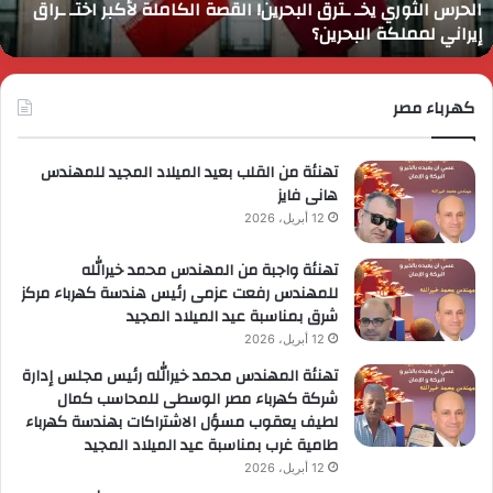
الحرس الثوري يخـ ـترق البحرين! القصة الكاملة لأكبر اختـ ـراق
ختـ
ا
إيراني لمملكة البحرين؟
راق
إ
يراني
ع
مملكة
ا
لبحرين؟
كهرباء مصر
ا
ل
ا
تهنئة من القلب بعيد الميلاد المجيد للمهندس
هانى فايز
12 أبريل، 2026
تهنئة واجبة من المهندس محمد خيرالله
للمهندس رفعت عزمى رئيس هندسة كهرباء مركز
شرق بمناسبة عيد الميلاد المجيد
12 أبريل، 2026
تهنئة المهندس محمد خيرالله رئيس مجلس إدارة
شركة كهرباء مصر الوسطى للمحاسب كمال
لطيف يعقوب مسؤل الاشتراكات بهندسة كهرباء
طامية غرب بمناسبة عيد الميلاد المجيد
12 أبريل، 2026