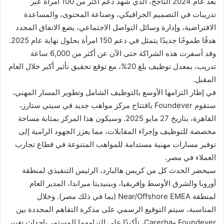
بعد عام 2024 الناجح، الذي شهد دعم أكثر من 100 امرأة عبر
تدريبات في التصميم الجرافيكي، وصناعة المحتوى، والمساعدة
الافتراضية، وإدارة وسائل التواصل الاجتماعي، يضع الاتفاق المجدد
هدفًا طموحًا جديدًا يتمثل في دعم 150 امرأة بحلول نهاية عام 2025.
وقد أسفرت هذه الشراكة حتى الآن عن أكثر من 6,000 ساعة
تدريب، بمعدل توظيف بلغ 20%، مع توقع تحقيق تأثير أكبر خلال العام
المقبل.
في إطار التزامها الأوسع بالتوظيف الشامل وتطوير المسار المهني،
ستقوم Foundever بافتتاح مركز مواهب جديد في سيتي ستارز،
القاهرة، بتاريخ 27 مايو 2025. وسيكون هذا المركز بمثابة مساحة
مخصصة للتوظيف وإجراء المقابلات، مما يعزز الجهود الرامية إلى
توفير مسارات مهنية مستدامة للمواهب المتنوعة في قطاع تجارب
العملاء في مصر.
سيحضر الحدث كل من كريس هالبارد، الرئيس التنفيذي لمنطقة
أوروبا والشرق الأوسط وإفريقيا، وبينيديتا ميراندا، المدير العام
لمنطقة Near/Offshore EMEA (بما في ذلك مصر). وخلال
المناسبة، سيتم التوقيع الرسمي على مذكرة التفاهم المجددة بين
Foundever وCarerha، تأكيدًا على التزامهما المستمر بإحداث تغيير