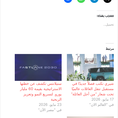
معجب بهذه:
تحميل...
مرتبط
شيري تكتب فصلاً جديدًا في
ستيلانتس تكشف عن خطتها
مستقبل تنقل العائلات عالميًا
الاستراتيجية بقيمة 60 مليار
تحت شعار “من أجل العائلة”
يورو. لتسريع النمو وتعزيز
17 مايو، 2026
الربحية
في "العالم الان"
23 مايو، 2026
في "مصر الآن"