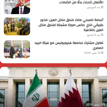
الأفعال تتحدث بدلًا من الكلمات.
منذ أسبوعين
أسامة الصبحي مالك فندق منازل العين: فخور
بفريقي الذي عكس صورة مشرفة لفندق منازل
العين بالقاهرة
منذ 4 أسابيع
تعاون مشترك لجامعة هليوبوليس مع هيئة البريد
المصرى
31 مايو، 2026
لحرس
ر
لثوري
ا
خـ
ي
ترق
ض
لبحرين!
م
لقصة
م
لكاملة
و
أكبر
ا
3 يونيو، 2026