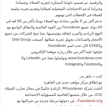
والرقمية. تم تصميم حلولنا المبتكرة لتجربة العملاء، وتقنياتنا،
وخبراتنا لدعم الاحتياجات التشغيلية لعملائنا وتقديم تجربة سلسة
للعملاء في اللحظات التي تهمهم.
ندعم أكثر من 9 ملايين محادثة مع العملاء يوميًا بأكثر من 60 لغة في
45 دولة. تجمع Foundever بين القوة العالمية والنطاق الواسع مع
النهج الريادي والمرن لثقافة مؤسسيها، مما يتيح للشركات من جميع
الأحجام والصناعات تحويل تجربة عملائها. أصبحت Sitel Group
وSYKES الآن تحت اسم Foundever.
تعرّفوا علينا أكثر من خلال زيارة موقعنا الإلكتروني
www.foundever.com وتواصلوا معنا عبر LinkedIn وX
وFacebook وInstagram
كتب :، ماهر بدر
مع إطلاق مركز مواهب جديد في القاهرة
أعلنت شركة Foundever®، الرائدة عالميًا في مجال تجارب العملاء
(CX)، من خلال منصتها العالمية للمسؤولية الاجتماعية
Foundever.org
، عن دخولها مرحلة جديدة من شراكتها مع