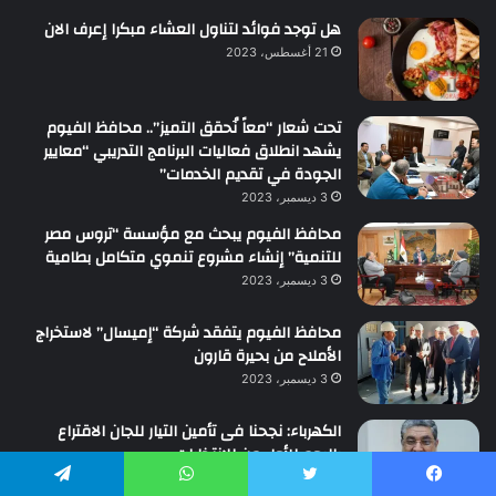
هل توجد فوائد لتناول العشاء مبكرا إعرف الان
21 أغسطس، 2023
تحت شعار “معاً نُحقق التميز”.. محافظ الفيوم
يشهد انطلاق فعاليات البرنامج التدريبي “معايير
الجودة في تقديم الخدمات”
3 ديسمبر، 2023
محافظ الفيوم يبحث مع مؤسسة “تروس مصر
للتنمية” إنشاء مشروع تنموي متكامل بطامية
3 ديسمبر، 2023
محافظ الفيوم يتفقد شركة “إميسال” لاستخراج
الأملاح من بحيرة قارون
3 ديسمبر، 2023
الكهرباء: نجحنا فى تأمين التيار للجان الاقتراع
باليوم الأول من الانتخابات
19 أكتوبر، 2015
يسبوك
تويتر
واتساب
تيلقرام