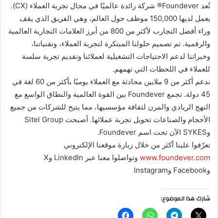
تُعد Foundever® شركة رائدة عالميًا في مجال تجربة العملاء (CX).
يعمل لديها 150,000 موظف حول العالم، وهي الفريق الذي يقف
وراء أفضل التجارب لأكثر من 800 من أبرز العلامات التجارية العالمية
والرقمية. تم تصميم حلولنا المبتكرة لتجربة العملاء، وتقنياتنا،
وخبراتنا لدعم الاحتياجات التشغيلية لعملائنا وتقديم تجربة سلسة
للعملاء في اللحظات التي تهمهم.
ندعم أكثر من 9 ملايين محادثة مع العملاء يوميًا بأكثر من 60 لغة في
45 دولة. تجمع Foundever بين القوة العالمية والنطاق الواسع مع
النهج الريادي والمرن لثقافة مؤسسيها، مما يتيح للشركات من جميع
الأحجام والصناعات تحويل تجربة عملائها. أصبحت Sitel Group
وSYKES الآن تحت اسم Foundever.
تعرّفوا علينا أكثر من خلال زيارة موقعنا الإلكتروني
www.foundever.com
وتواصلوا معنا عبر LinkedIn وX
وFacebook وInstagram
شارك هذا الموضوع: