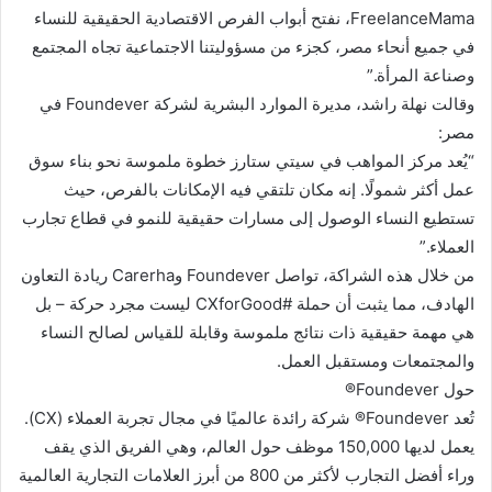
FreelanceMama، نفتح أبواب الفرص الاقتصادية الحقيقية للنساء
في جميع أنحاء مصر، كجزء من مسؤوليتنا الاجتماعية تجاه المجتمع
وصناعة المرأة.”
وقالت نهلة راشد، مديرة الموارد البشرية لشركة Foundever في
مصر:
“يُعد مركز المواهب في سيتي ستارز خطوة ملموسة نحو بناء سوق
عمل أكثر شمولًا. إنه مكان تلتقي فيه الإمكانات بالفرص، حيث
تستطيع النساء الوصول إلى مسارات حقيقية للنمو في قطاع تجارب
العملاء.”
من خلال هذه الشراكة، تواصل Foundever وCarerha ريادة التعاون
الهادف، مما يثبت أن حملة #CXforGood ليست مجرد حركة – بل
هي مهمة حقيقية ذات نتائج ملموسة وقابلة للقياس لصالح النساء
والمجتمعات ومستقبل العمل.
حول Foundever®
تُعد Foundever® شركة رائدة عالميًا في مجال تجربة العملاء (CX).
يعمل لديها 150,000 موظف حول العالم، وهي الفريق الذي يقف
وراء أفضل التجارب لأكثر من 800 من أبرز العلامات التجارية العالمية