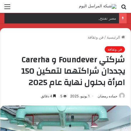
بحث
الق
عن
مصر تفتتح أعمال النسخة الحادية عشرة من أسبوع أفريقيا والمحيط الهندي (AFI Aviation Week).. بمشاركة “النيل للطيران”
الرئيسية
/
فن وثقافة
فن وثقافة
شركتي Foundever و Carerha
يجددان شراكتهما لتمكين 150
امرأة بحلول نهاية عام 2025
حماده رمضان
1 يونيو، 2025
5
4 دقائق