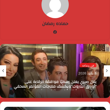
حماده رمضان
فيسبوك
فن وثقافة
8 مايو، 2026
بلال صبري يعلن رسميًا موافقة الرقابة على
“أوراق التاروت”ويكشف مفاجآت المؤتمر الصحفي
بحضور سمية الخشاب ورانيا يوسف ومي سليم