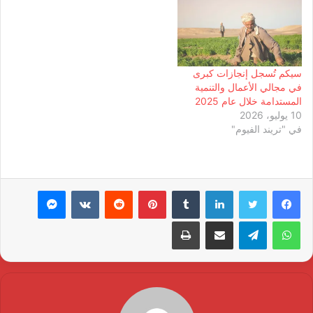
سيكم تُسجل إنجازات كبرى
في مجالي الأعمال والتنمية
المستدامة خلال عام 2025
10 يوليو، 2026
في "تريند الفيوم"
لينكدإن
بينتيريست
ماسنجر
واتساب
تيلقرام
مشاركة عبر البريد
طباعة