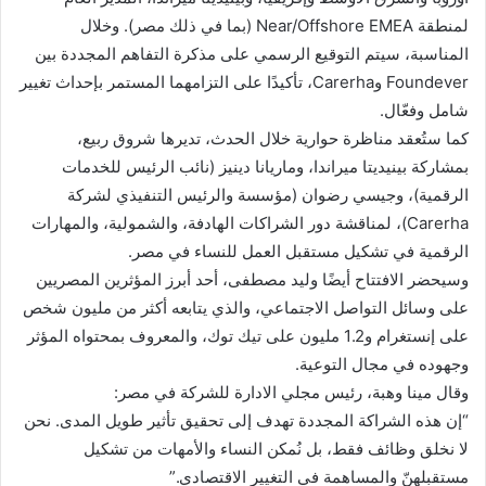
لمنطقة Near/Offshore EMEA (بما في ذلك مصر). وخلال
المناسبة، سيتم التوقيع الرسمي على مذكرة التفاهم المجددة بين
Foundever وCarerha، تأكيدًا على التزامهما المستمر بإحداث تغيير
شامل وفعّال.
كما ستُعقد مناظرة حوارية خلال الحدث، تديرها شروق ربيع،
بمشاركة بينيديتا ميراندا، وماريانا دينيز (نائب الرئيس للخدمات
الرقمية)، وجيسي رضوان (مؤسسة والرئيس التنفيذي لشركة
Carerha)، لمناقشة دور الشراكات الهادفة، والشمولية، والمهارات
الرقمية في تشكيل مستقبل العمل للنساء في مصر.
وسيحضر الافتتاح أيضًا وليد مصطفى، أحد أبرز المؤثرين المصريين
على وسائل التواصل الاجتماعي، والذي يتابعه أكثر من مليون شخص
على إنستغرام و1.2 مليون على تيك توك، والمعروف بمحتواه المؤثر
وجهوده في مجال التوعية.
وقال مينا وهبة، رئيس مجلي الادارة للشركة في مصر:
“إن هذه الشراكة المجددة تهدف إلى تحقيق تأثير طويل المدى. نحن
لا نخلق وظائف فقط، بل نُمكن النساء والأمهات من تشكيل
مستقبلهنّ والمساهمة في التغيير الاقتصادي.”