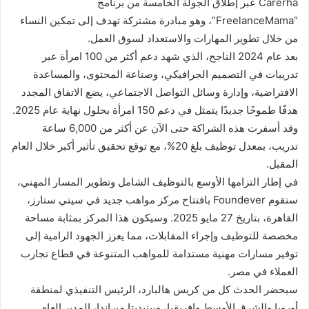
Carerha عبر إطلاق الجولة الخامسة من برنامج
“FreelanceMama”، وهو مبادرة مشتركة تهدف إلى تمكين النساء
من خلال تطوير المهارات والاستعداد لسوق العمل.
بعد عام 2024 الناجح، الذي شهد دعم أكثر من 100 امرأة عبر
تدريبات في التصميم الجرافيكي، وصناعة المحتوى، والمساعدة
الافتراضية، وإدارة وسائل التواصل الاجتماعي، يضع الاتفاق المجدد
هدفًا طموحًا جديدًا يتمثل في دعم 150 امرأة بحلول نهاية عام 2025.
وقد أسفرت هذه الشراكة حتى الآن عن أكثر من 6,000 ساعة
تدريب، بمعدل توظيف بلغ 20%، مع توقع تحقيق تأثير أكبر خلال العام
المقبل.
في إطار التزامها الأوسع بالتوظيف الشامل وتطوير المسار المهني،
ستقوم Foundever بافتتاح مركز مواهب جديد في سيتي ستارز،
القاهرة، بتاريخ 27 مايو 2025. وسيكون هذا المركز بمثابة مساحة
مخصصة للتوظيف وإجراء المقابلات، مما يعزز الجهود الرامية إلى
توفير مسارات مهنية مستدامة للمواهب المتنوعة في قطاع تجارب
العملاء في مصر.
سيحضر الحدث كل من كريس هالبارد، الرئيس التنفيذي لمنطقة
أوروبا والشرق الأوسط وإفريقيا، وبينيديتا ميراندا، المدير العام