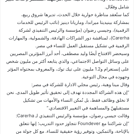
شامل وفعّال.
كما ستُعقد مناظرة حوارية خلال الحدث، تديرها شروق ربيع،
بمشاركة بينيديتا ميراندا، وماريانا دينيز (نائب الرئيس للخدمات
الرقمية)، وجيسي رضوان (مؤسسة والرئيس التنفيذي لشركة
Carerha)، لمناقشة دور الشراكات الهادفة، والشمولية، والمهارات
الرقمية في تشكيل مستقبل العمل للنساء في مصر.
وسيحضر الافتتاح أيضًا وليد مصطفى، أحد أبرز المؤثرين المصريين
على وسائل التواصل الاجتماعي، والذي يتابعه أكثر من مليون شخص
على إنستغرام و1.2 مليون على تيك توك، والمعروف بمحتواه المؤثر
وجهوده في مجال التوعية.
وقال مينا وهبة، رئيس مجلي الادارة للشركة في مصر:
“إن هذه الشراكة المجددة تهدف إلى تحقيق تأثير طويل المدى. نحن
لا نخلق وظائف فقط، بل نُمكن النساء والأمهات من تشكيل
مستقبلهنّ والمساهمة في التغيير الاقتصادي.”
وقالت جيسي رضوان، مؤسسة والرئيس التنفيذي لـ Carerha:
“إن شراكتنا مع Foundever تتجاوز حدود التدريب؛ إنها تتعلق
بالإتاحة، والتمكين، وتوفير رؤية حقيقية للنساء. مع كل جولة من