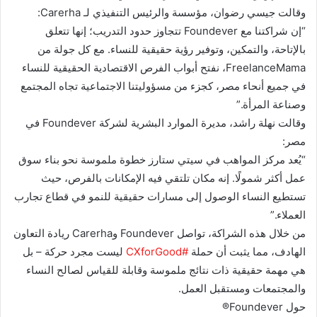
وقالت جيسي رضوان، مؤسسة والرئيس التنفيذي لـ Carerha:
“إن شراكتنا مع Foundever تتجاوز حدود التدريب؛ إنها تتعلق
بالإتاحة، والتمكين، وتوفير رؤية حقيقية للنساء. مع كل جولة من
FreelanceMama، نفتح أبواب الفرص الاقتصادية الحقيقية للنساء
في جميع أنحاء مصر، كجزء من مسؤوليتنا الاجتماعية تجاه المجتمع
وصناعة المرأة.”
وقالت نهلة راشد، مديرة الموارد البشرية لشركة Foundever في
مصر:
“يُعد مركز المواهب في سيتي ستارز خطوة ملموسة نحو بناء سوق
عمل أكثر شمولًا. إنه مكان تلتقي فيه الإمكانات بالفرص، حيث
تستطيع النساء الوصول إلى مسارات حقيقية للنمو في قطاع تجارب
العملاء.”
من خلال هذه الشراكة، تواصل Foundever وCarerha ريادة التعاون
الهادف، مما يثبت أن حملة
#CXforGood
ليست مجرد حركة – بل
هي مهمة حقيقية ذات نتائج ملموسة وقابلة للقياس لصالح النساء
والمجتمعات ومستقبل العمل.
حول Foundever®