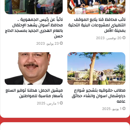
نائب محافظ قنا يتابع الموقف
نائباً عن رئيس الجمهورية ..
التنفيذى لمشروعات البنية التحتية
محافظ أسوان يشهد الإحتفال
بمدينة الأمل
بالعام الهجرى الجديد بمسجد الحاج
حسن
20 نوفمبر، 2023
23 يوليو، 2023
مطالب حقوقيه بتشجير شوارع
ميشيل الجمل: هدفنا توفير السلع
دراوشمال اسوان وانشاء حدائق
بأسعار مناسبة للمواطنين
عامه
1 مارس، 2025
1 يونيو، 2025