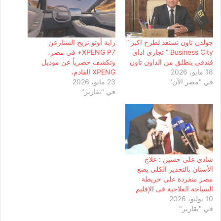
جولدن تاون تستعد لطرح اكبر ”
راية أوتو تزيح الستارعن
Business City ” تجارى اداى
XPENG P7+ في مصر،
فندقى ينطلق من الداون تاون
وتكشف حصرياً عن موديل
18 مايو، 2026
XPENG القادم،
في "مصر الآن"
23 مايو، 2026
في "تقارير"
شادي علي حسين : علاج
الأسنان بالتخدير الكلى يضع
مصر منفردة على خريطة
السياحة العلاجية فى الإقليم
10 يوليو، 2026
في "تقارير"