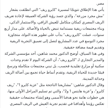
مصر.
يأتي هذا الإطلاق تتويجًا لمسيرة “كايرو ريف” التي انطلقت بشعار
“مش مجرد مزرعة”، والذي جسد رؤية الشركة العميقة لإعادة تعريف
الريف المصري كمكان متكامل للعيش الراقي، والاستثمار الذكي،
وبناء مجتمعات ريفية مستدامة تنبض بالحياة والأصالة. على مدار أربع
سنوات، عملت “كايرو ريف” بدأب على تطوير هذه النواة، متجاوزة
مجرد التوسع في عدد المشاريع لتصل إلى تعميق التجربة الريفية
وتقديم قيمة مضافة حقيقية.
وفي هذا السياق، أوضح الدكتور محمد شاهين، أحد مؤسسي الشركة
والمدير التجاري لـ “كايرو ريف”، أن الشركة اليوم لا تقدم وحدات
سكنية أو مزارع تقليدية فحسب، بل تبني مجتمعات متكاملة وترسخ
قيمًا جديدة للحياة الريفية، وتقدم أنماط حياة تجمع بين أصالة الريف
وحداثة المدينة.
وقال الدكتور شاهين: “مشاريعنا الناجحة مثل “عزبة كايرو 1″، “ريف
كايرو”، و”عزبة هايتس 1 و2″، والتي تم تسليم المراحل الأولى منها،
هي خطوات هامة نحو هدفنا الأسمى وهو إنشاء مجتمعات حقيقية
تعكس رؤيتنا وأهدافنا في تقديم تجربة العيش في الريف المصري