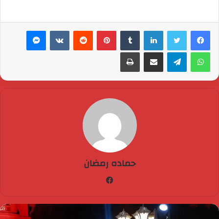
لينكدإن
بينتيريست
ماسنجر
واتساب
تيلقرام
مشاركة عبر البريد
طباعة
حماده رمضان
فيسبوك