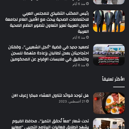
منذ 6 أيام
رئيس المكتب التنفيذي للمجلس العربي
للاختصاصات الصحية يبحث مع الأمين العام لجامعة
الدول العربية تعزيز التعاون لتطوير النظم الصحية
العربية
منذ 6 أيام
تصعيد جديد في قضية “أنجل الشعيبي”.. وقفتان
احتجاجيتان بعدن تطالبان بإعادة متهمة للسجن
والتحقيق في ملابسات الإفراج عن المحكومين
منذ 6 أيام
الأكثر تعليقاً
هل توجد فوائد لتناول العشاء مبكرا إعرف الان
21 أغسطس، 2023
تحت شعار “معاً نُحقق التميز”.. محافظ الفيوم
يشهد انطلاق فعاليات البرنامج التدريبي “معايير