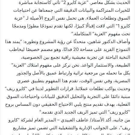
الحديث بشكل معاصر. “عزبة كايرو 2” تأتي كاستجابة مباشرة
للخبرات المتراكمة والبيانات الدقيقة التي جمعناها عن احتياجات
السوق وتطلعات العملاء. هي تحمل نفس الروح الأصيلة لـ “عزبة
كايرو 1” التي لاقت إقبالًا كبيرًا، لكنها تقدم نموذجًا مطورًا ومدمجًا
تحت مفهوم “العزبة” المتكاملة.”
وأضاف الدكتور شاهين، متحدثًا عن رؤية المشروع وتطوره: “يمتد هذا
النموذج الفريد على مساحة 20 فدانًا، وهو مصمم خصيصًا ليخاطب
النخبة الباحثة عن تجربة معيشية راقية تجمع بين الخصوصية،
الطبيعة، والاستثمار الواعد. نحن نركز على مفهوم امتلاك “العزبة”
بكل ما تحمله من مرجعية تراثية وارتباط عميق بالأصل والجذور
المصرية، وفي نفس الوقت، نقدم هذا المفهوم بتطبيق عصري
وحديث يواكب تطلعات عملائنا. قرارات التطوير لدينا في “كايرو ريف”
مبنية دائمًا على التجربة والتحليل الدقيق للبيانات واحتياجات السوق
الفعلية، بهدف تقديم منتج يلبي الاحتياج الحقيقي دون المساس بروح
“كايرو ريف” التي تميز الريف الجديد الذي نقدمه.”
من جانبه، أكد الأستاذ/ عاطف العبيدي – المدير العام لشركة “كايرو
ريف”، على الجوانب الإدارية والتشغيلية التي تضمن تميز مشاريع