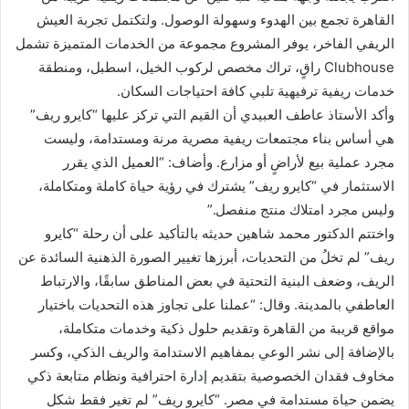
القاهرة تجمع بين الهدوء وسهولة الوصول. ولتكتمل تجربة العيش
الريفي الفاخر، يوفر المشروع مجموعة من الخدمات المتميزة تشمل
Clubhouse راقٍ، تراك مخصص لركوب الخيل، اسطبل، ومنطقة
خدمات ريفية ترفيهية تلبي كافة احتياجات السكان.
وأكد الأستاذ عاطف العبيدي أن القيم التي تركز عليها “كايرو ريف”
هي أساس بناء مجتمعات ريفية مصرية مرنة ومستدامة، وليست
مجرد عملية بيع لأراضٍ أو مزارع. وأضاف: “العميل الذي يقرر
الاستثمار في “كايرو ريف” يشترك في رؤية حياة كاملة ومتكاملة،
وليس مجرد امتلاك منتج منفصل.”
واختتم الدكتور محمد شاهين حديثه بالتأكيد على أن رحلة “كايرو
ريف” لم تخلُ من التحديات، أبرزها تغيير الصورة الذهنية السائدة عن
الريف، وضعف البنية التحتية في بعض المناطق سابقًا، والارتباط
العاطفي بالمدينة. وقال: “عملنا على تجاوز هذه التحديات باختيار
مواقع قريبة من القاهرة وتقديم حلول ذكية وخدمات متكاملة،
بالإضافة إلى نشر الوعي بمفاهيم الاستدامة والريف الذكي، وكسر
مخاوف فقدان الخصوصية بتقديم إدارة احترافية ونظام متابعة ذكي
يضمن حياة مستدامة في مصر. “كايرو ريف” لم تغير فقط شكل