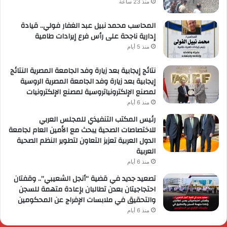
منذ 23 ساعة
المحاسب محمد نبيل عبد الغفار فولي.. قيادة
إدارية ناجحة على رأس فرع إيرادات طامية
منذ 5 أيام
نتائج إيجابية بعد زيارة وفد الجامعة المصرية النتائج
إيجابية بعد زيارة وفد الجامعة المصرية الروسية
لمصنع الإلكترونياتروسية لمصنع الإلكترونيات
منذ 6 أيام
رئيس المكتب التنفيذي للمجلس العربي
للاختصاصات الصحية يبحث مع الأمين العام لجامعة
الدول العربية تعزيز التعاون لتطوير النظم الصحية
العربية
منذ 6 أيام
تصعيد جديد في قضية “أنجل الشعيبي”.. وقفتان
احتجاجيتان بعدن تطالبان بإعادة متهمة للسجن
والتحقيق في ملابسات الإفراج عن المحكومين
منذ 6 أيام