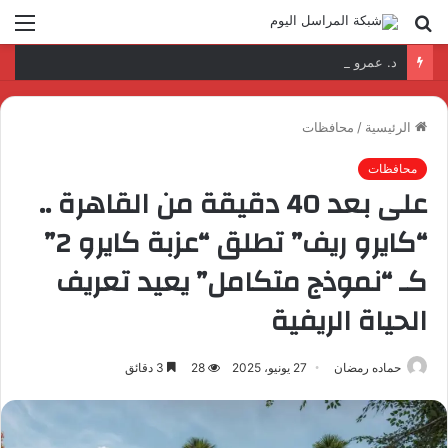
بحث
الق
عن
د. عمرو السمدوني: تأهيل الكوادر الرقمية مفتاح تطوير قطاع النقل واللوجستيات
الرئيسية
/
محافظات
محافظات
على بعد 40 دقيقة من القاهرة ..
“كايرو ريف” تطلق “عزبة كايرو 2”
كـ “نموذج متكامل” يعيد تعريف
الحياة الريفية
حماده رمضان
27 يونيو، 2025
28
3 دقائق