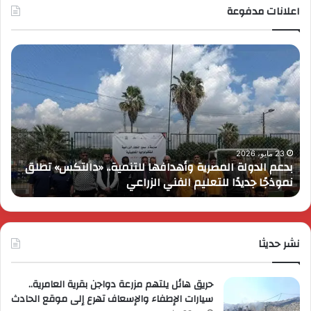
اعلانات مدفوعة
بدعم
كاي
الدولة
موت
المصرية
للس
وأهدافها
تحت
للتنمية..
بمر
«دالتكس»
عام
تطلق
على
نموذجًا
انطل
23 مايو، 2026
بدعم الدولة المصرية وأهدافها للتنمية.. «دالتكس» تطلق
ك
جديدًا
في
نموذجًا جديدًا للتعليم الفني الزراعي
م
للتعليم
مصر
الفني
وتُ
الزراعي
عرو
ترو
نشر حديثا
حصر
لعمل
حريق هائل يلتهم مزرعة دواجن بقرية العامرية..
سيارات الإطفاء والإسعاف تهرع إلى موقع الحادث