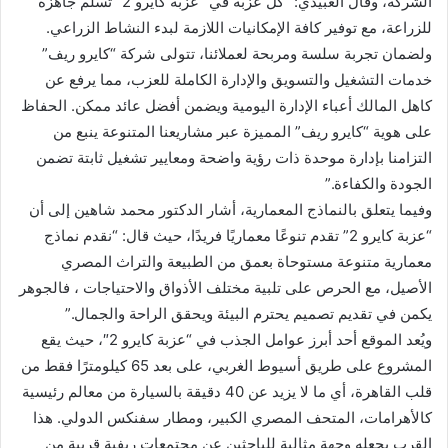
الشركة، وقال العبيدي: “كل عزبة في “عزبة كايرو 2” تُسلم جاهزة
للزراعة، مع توفير كافة الإمكانيات اللازمة لبدء النشاط الزراعي.
ولضمان تجربة سلسة ومربحة لعملائنا، تتولى شركة “كايرو ريف”
خدمات التشغيل والتسويق والإدارة الكاملة للعزب، مما يرفع عن
كاهل المالك أعباء الإدارة اليومية ويضمن أفضل عائد ممكن. الحفاظ
على هوية “كايرو ريف” المميزة عبر مشاريعنا المتنوعة ينبع من
التزامنا بإدارة موحدة ذات رؤية واضحة ومعايير تشغيل ثابتة تضمن
الجودة والكفاءة.”
وفيما يتعلق بالنماذج المعمارية، أشار الدكتور محمد شاهين إلى أن
“عزبة كايرو 2” تقدم تنوعًا معماريًا فريدًا، حيث قال: “نقدم نماذج
معمارية متنوعة مستوحاة بعمق من الطبيعة والتراث المصري
الأصيل، مع الحرص على تلبية مختلف الأذواق والاحتياجات ، فالجوهر
يكمن في تقديم تصميم يحترم البيئة ويحقق الراحة والجمال.”
ويُعد الموقع أحد أبرز عوامل الجذب في “عزبة كايرو 2″، حيث يقع
المشروع على طريق أسيوط الغربي، على بعد 65 كيلومترًا فقط من
قلب القاهرة، أي ما لا يزيد عن 40 دقيقة بالسيارة من معالم رئيسية
كالأهرامات، المتحف المصري الكبير، ومطار سفنكس الدولي. هذا
القرب يجعله وجهة مثالية للباحثين عن مجتمعات ريفية قريبة من