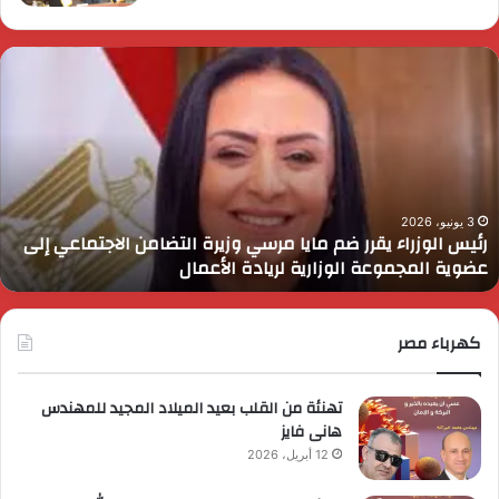
ئيس
ا
لوزراء
ا
قرر
ي
م
د
ايا
ا
رسي
ا
زيرة
ف
لتضامن
ا
3 يونيو، 2026
رئيس الوزراء يقرر ضم مايا مرسي وزيرة التضامن الاجتماعي إلى
لاجتماعي
و
عضوية المجموعة الوزارية لريادة الأعمال
لى
ا
ضوية
ا
لمجموعة
لوزارية
كهرباء مصر
ريادة
لأعمال
تهنئة من القلب بعيد الميلاد المجيد للمهندس
هانى فايز
12 أبريل، 2026