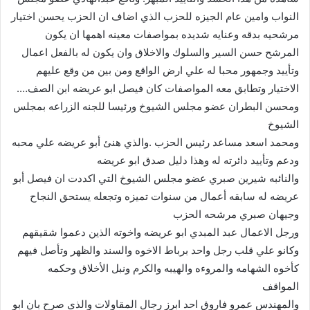
النواب وامين عام الجيزه للحزب الذي اضاف ان الحزب يحسن اختيار
مرشحيه بدقه وعنايه شديده بمواصفات معينه اهمها ان يكون
المرشح حسن السير والسلوك والاخلاق وان يكون له بالفعل اعمال
وتأييد وجمهور محبا له علي ارض الواقع ومن بين من وقع عليهم
الاختيار وتطابق معه المواصفات كان فيصل ابو عريضه ابن الصف….
ومحسن البطران عضو مجلس الشيوخ ورئيسا للجنه الزراعه بمجلس
الشيوخ
ومحمد اسعد مساعد رئيس الحزب .والذي هنئ أبو عريضه علي محبه
ودعم وتأييد دائرته له وهذا دليل صدق ابو عريضه
والنائبه شيرين صبري عضو مجلس الشيوخ التي اكددت ان فيصل أبو
عريضه له سابقه أعمال من سنوات تميزه وتجعله يستحق النجاح
وجيهان صبري مرشحه الحزب
ورجل الاعمال عبد المبدي ابو عريضه واخوته الذين دعموا شقيقهم
وكانو علي قلب رجل واحد برباط الاخوه والسند والظهر وتأصل فيهم
كأخوه الشهامه والمروءه والهيبه والكرم ونبل الأخلاق وحكمه
المواقف
والمهندس عمرو فاروق احد ابرز رجال المقاولات والذي صرح بان ابو