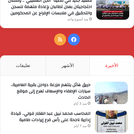
تصعيد جديد في قضية “أنجل الشعيبي”.. وقفتان
احتجاجيتان بعدن تطالبان بإعادة متهمة للسجن
والتحقيق في ملابسات الإفراج عن المحكومين
منذ أسبوع واحد
فيسبوك
ملخص
الموقع
RSS
الأخيرة
الأشهر
تعليقات
حريق هائل يلتهم مزرعة دواجن بقرية العامرية..
سيارات الإطفاء والإسعاف تهرع إلى موقع
الحادث
منذ 3 أيام
المحاسب محمد نبيل عبد الغفار فولي.. قيادة
إدارية ناجحة على رأس فرع إيرادات طامية
منذ 7 أيام