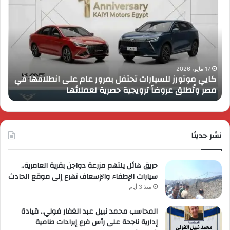
موتورز
إطل
للسيارات
قمة
تحتفل
رايز
بمرور
اب
عام
الـ
على
13
انطلاقها
بال
17 مايو، 2026
كايي موتورز للسيارات تحتفل بمرور عام على انطلاقها في
في
الم
مصر وتُطلق عروضاً ترويجية حصرية لعملائها
ب
مصر
الكب
وتُطلق
برؤي
عروضاً
جدي
ترويجية
وتو
حصرية
نشر حديثا
عال
لعملائها
حريق هائل يلتهم مزرعة دواجن بقرية العامرية..
سيارات الإطفاء والإسعاف تهرع إلى موقع الحادث
منذ 3 أيام
المحاسب محمد نبيل عبد الغفار فولي.. قيادة
إدارية ناجحة على رأس فرع إيرادات طامية