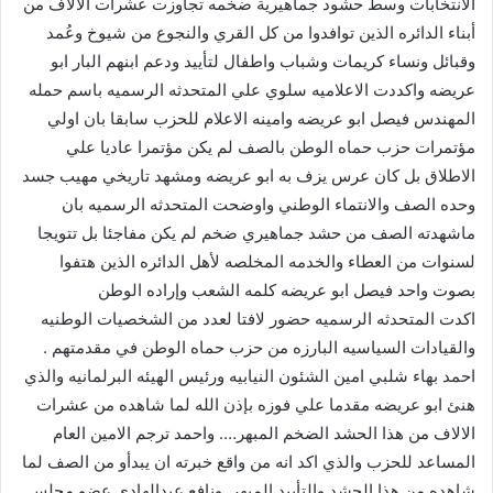
الانتخابات وسط حشود جماهيرية ضخمه تجاوزت عشرات الالاف من
أبناء الدائره الذين توافدوا من كل القري والنجوع من شيوخ وعُمد
وقبائل ونساء كريمات وشباب واطفال لتأييد ودعم ابنهم البار ابو
عريضه واكددت الاعلاميه سلوي علي المتحدثه الرسميه باسم حمله
المهندس فيصل ابو عريضه وامينه الاعلام للحزب سابقا بان اولي
مؤتمرات حزب حماه الوطن بالصف لم يكن مؤتمرا عاديا علي
الاطلاق بل كان عرس يزف به ابو عريضه ومشهد تاريخي مهيب جسد
وحده الصف والانتماء الوطني واوضحت المتحدثه الرسميه بان
ماشهدته الصف من حشد جماهيري ضخم لم يكن مفاجئا بل تتويجا
لسنوات من العطاء والخدمه المخلصه لأهل الدائره الذين هتفوا
بصوت واحد فيصل ابو عريضه كلمه الشعب وإراده الوطن
اكدت المتحدثه الرسميه حضور لافتا لعدد من الشخصيات الوطنيه
والقيادات السياسيه البارزه من حزب حماه الوطن في مقدمتهم .
احمد بهاء شلبي امين الشئون النيابيه ورئيس الهيئه البرلمانيه والذي
هنئ ابو عريضه مقدما علي فوزه بإذن الله لما شاهده من عشرات
الالاف من هذا الحشد الضخم المبهر…. واحمد ترجم الامين العام
المساعد للحزب والذي اكد انه من واقع خبرته ان يبدأو من الصف لما
شاهده من هذا الحشد والتأييد المبهر. ونافع عبدالهادي عضو مجلس