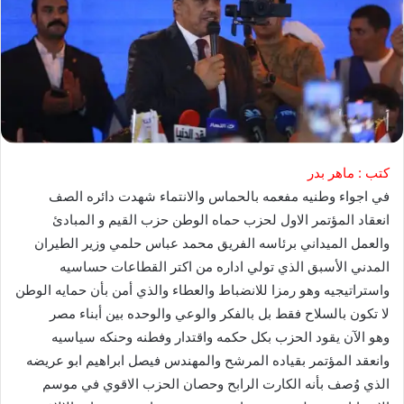
كتب : ماهر بدر
في اجواء وطنيه مفعمه بالحماس والانتماء شهدت دائره الصف
انعقاد المؤتمر الاول لحزب حماه الوطن حزب القيم و المبادئ
والعمل الميداني برئاسه الفريق محمد عباس حلمي وزير الطيران
المدني الأسبق الذي تولي اداره من اكتر القطاعات حساسيه
واستراتيجيه وهو رمزا للانضباط والعطاء والذي أمن بأن حمايه الوطن
لا تكون بالسلاح فقط بل بالفكر والوعي والوحده بين أبناء مصر
وهو الآن يقود الحزب بكل حكمه واقتدار وفطنه وحنكه سياسيه
وانعقد المؤتمر بقياده المرشح والمهندس فيصل ابراهيم ابو عريضه
الذي وُصف بأنه الكارت الرابح وحصان الحزب الاقوي في موسم