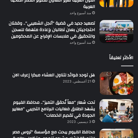
الدول العربية تعزيز التعاون لتطوير النظم الصحية
العربية
منذ أسبوع واحد
تصعيد جديد في قضية “أنجل الشعيبي”.. وقفتان
احتجاجيتان بعدن تطالبان بإعادة متهمة للسجن
والتحقيق في ملابسات الإفراج عن المحكومين
منذ أسبوع واحد
الأكثر تعليقاً
هل توجد فوائد لتناول العشاء مبكرا إعرف الان
21 أغسطس، 2023
تحت شعار “معاً نُحقق التميز”.. محافظ الفيوم
يشهد انطلاق فعاليات البرنامج التدريبي “معايير
الجودة في تقديم الخدمات”
3 ديسمبر، 2023
محافظ الفيوم يبحث مع مؤسسة “تروس مصر