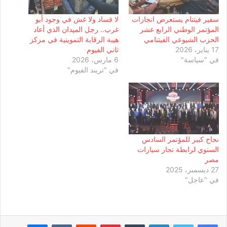
سفير فيتنام يستعرض انجازات
لا فساد ولا غش في وجود أبو
المؤتمر الوطني الرابع عشر
غرب.. رجل الميدان الذي أعاد
الحزب الشيوعي الفيتنامي
هيبة الرقابة التموينية في مركز
17 يناير، 2026
ثاني الفيوم
في "سياسة"
6 مارس، 2026
في "تريند الفيوم"
نجاح كبير للمؤتمر السادس
السنوي لرابطة تجار سيارات
مصر
27 ديسمبر، 2025
في "عاجل"
لينكدإن
بينتيريست
ماسنجر