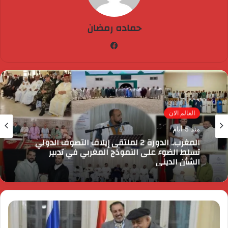
حماده رمضان
فيسبوك
العالم الان
منذ 5 أيام
المغرب.. الدورة 2 لملتقى إيلاف التصوف الدولي
تسلط الضوء على النموذج المغربي في تدبير
الشأن الديني