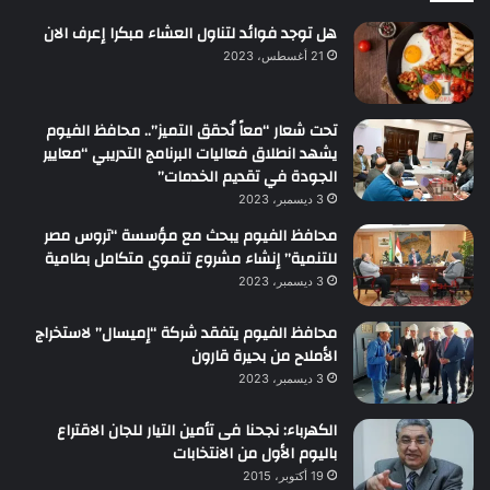
هل توجد فوائد لتناول العشاء مبكرا إعرف الان
21 أغسطس، 2023
تحت شعار “معاً نُحقق التميز”.. محافظ الفيوم
يشهد انطلاق فعاليات البرنامج التدريبي “معايير
الجودة في تقديم الخدمات”
3 ديسمبر، 2023
محافظ الفيوم يبحث مع مؤسسة “تروس مصر
للتنمية” إنشاء مشروع تنموي متكامل بطامية
3 ديسمبر، 2023
محافظ الفيوم يتفقد شركة “إميسال” لاستخراج
الأملاح من بحيرة قارون
3 ديسمبر، 2023
الكهرباء: نجحنا فى تأمين التيار للجان الاقتراع
باليوم الأول من الانتخابات
19 أكتوبر، 2015