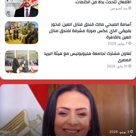
الأفعال تتحدث بدلًا من الكلمات.
منذ أسبوعين
أسامة الصبحي مالك فندق منازل العين: فخور
بفريقي الذي عكس صورة مشرفة لفندق منازل
العين بالقاهرة
7 يوليو، 2026
تعاون مشترك لجامعة هليوبوليس مع هيئة البريد
المصرى
31 مايو، 2026
ئيس
ا
لوزراء
ا
قرر
ي
م
د
ايا
ا
رسي
ا
زيرة
ف
لتضامن
ا
3 يونيو، 2026