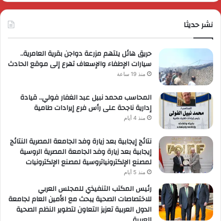
عروضاً
جدي
ترويجية
وتو
حصرية
نشر حديثا
عال
لعملائها
حريق هائل يلتهم مزرعة دواجن بقرية العامرية..
سيارات الإطفاء والإسعاف تهرع إلى موقع الحادث
منذ 19 ساعة
المحاسب محمد نبيل عبد الغفار فولي.. قيادة
إدارية ناجحة على رأس فرع إيرادات طامية
منذ 4 أيام
نتائج إيجابية بعد زيارة وفد الجامعة المصرية النتائج
إيجابية بعد زيارة وفد الجامعة المصرية الروسية
لمصنع الإلكترونياتروسية لمصنع الإلكترونيات
منذ 5 أيام
رئيس المكتب التنفيذي للمجلس العربي
للاختصاصات الصحية يبحث مع الأمين العام لجامعة
الدول العربية تعزيز التعاون لتطوير النظم الصحية
العربية