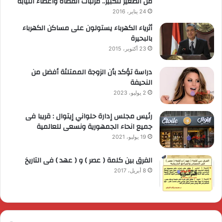
من الصغير للكبير.. مرتبات القضاة وأعضاء النيابة
24 يناير، 2016
أثرياء الكهرباء يستولون على مساكن الكهرباء
بالبحيرة
23 أكتوبر، 2015
دراسة تؤكد بأن الزوجة الممتلئة أفضل من
النحيفة
2 يوليو، 2023
رئيس مجلس إدارة حلواني إيتوال : قريبا فى
جميع انحاء الجمهورية ونسعى للعالمية
19 يوليو، 2021
الفرق بين كلمة ( عصر ) و ( عهد ) فى التاريخ
8 أبريل، 2017