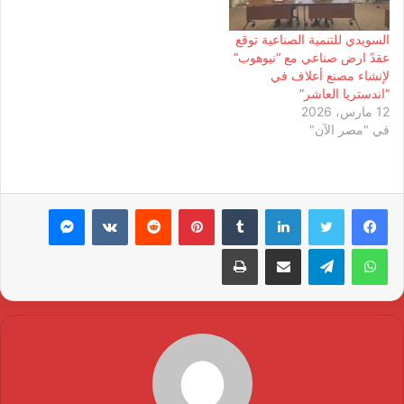
السويدي للتنمية الصناعية توقع
عقدً ارض صناعي مع “نيوهوب”
لإنشاء مصنع أعلاف في
“اندستريا العاشر”
12 مارس، 2026
في "مصر الآن"
لينكدإن
بينتيريست
ماسنجر
واتساب
تيلقرام
مشاركة عبر البريد
طباعة