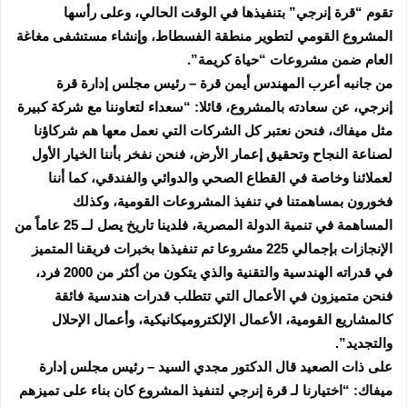
تقوم “قرة إنرجي” بتنفيذها في الوقت الحالي، وعلى رأسها
المشروع القومي لتطوير منطقة الفسطاط، وإنشاء مستشفى مغاغة
العام ضمن مشروعات “حياة كريمة”.
من جانبه أعرب المهندس أيمن قرة – رئيس مجلس إدارة قرة
إنرجي، عن سعادته بالمشروع، قائلا: “سعداء لتعاوننا مع شركة كبيرة
مثل ميفاك، فنحن نعتبر كل الشركات التي نعمل معها هم شركاؤنا
لصناعة النجاح وتحقيق إعمار الأرض، فنحن نفخر بأننا الخيار الأول
لعملائنا وخاصة في القطاع الصحي والدوائي والفندقي، كما أننا
فخورون بمساهمتنا في تنفيذ المشروعات القومية، وكذلك
المساهمة في تنمية الدولة المصرية، فلدينا تاريخ يصل لــ 25 عاماً من
الإنجازات بإجمالي 225 مشروعا تم تنفيذها بخبرات فريقنا المتميز
في قدراته الهندسية والتقنية والذي يتكون من أكثر من 2000 فرد،
فنحن متميزون في الأعمال التي تتطلب قدرات هندسية فائقة
كالمشاريع القومية، الأعمال الإلكتروميكانيكية، وأعمال الإحلال
والتجديد”.
على ذات الصعيد قال الدكتور مجدي السيد – رئيس مجلس إدارة
ميفاك: “اختيارنا لـ قرة إنرجي لتنفيذ المشروع كان بناء على تميزهم