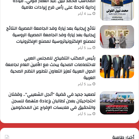
المحاسب محمد نبيل عبد الغفار فولي.. قيادة
إدارية ناجحة على رأس فرع إيرادات طامية
منذ 4 أيام
نتائج إيجابية بعد زيارة وفد الجامعة المصرية النتائج
إيجابية بعد زيارة وفد الجامعة المصرية الروسية
لمصنع الإلكترونياتروسية لمصنع الإلكترونيات
منذ 5 أيام
رئيس المكتب التنفيذي للمجلس العربي
للاختصاصات الصحية يبحث مع الأمين العام لجامعة
الدول العربية تعزيز التعاون لتطوير النظم الصحية
العربية
منذ 5 أيام
تصعيد جديد في قضية “أنجل الشعيبي”.. وقفتان
احتجاجيتان بعدن تطالبان بإعادة متهمة للسجن
والتحقيق في ملابسات الإفراج عن المحكومين
منذ 5 أيام
أخبار طامية