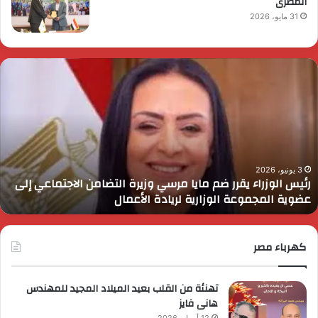
المصرى
31 مايو، 2026
ئيس
ا
لوزراء
ا
قرر
ي
م
د
ايا
ا
رسي
ا
زيرة
ف
لتضامن
ا
3 يونيو، 2026
رئيس الوزراء يقرر ضم مايا مرسي وزيرة التضامن الاجتماعي إلى
لاجتماعي
و
عضوية المجموعة الوزارية لريادة الأعمال
لى
ا
ضوية
ا
لمجموعة
لوزارية
كهرباء مصر
ريادة
لأعمال
تهنئة من القلب بعيد الميلاد المجيد للمهندس
هانى فايز
12 أبريل، 2026