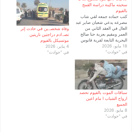
سحبته ماكينة دراسة القمح
بالفيوم
كتب حماده جمعه لقي شاب
مصرعه يدعي شعبان صابر عبد
العال في العقد الثاني من
وفاة شخصـ.ين في حادث إثر
العمر ومقيم بعزبة حنا صالح
تصـ.ادم دراجتين ناريتين
البحرية التابعة لقرية فانوس
موتسيكل بالفيوم
18 مايو، 2026
مركز طامية جذبتة ماكينة
4 يناير، 2026
في "حوادث"
دراسة القمح أثناء دارس
في "حوادث"
محصول القمح تلقي اللواء
أحمد عزت مدير أمن الفيوم
إخطار من مأمور مركز شرطة
طامية بورود إشارة من…
سباقات الموت بالفيوم تحصد
ارواح الشباب ا مام اعين
الجميع
8 مايو، 2026
في "حوادث"