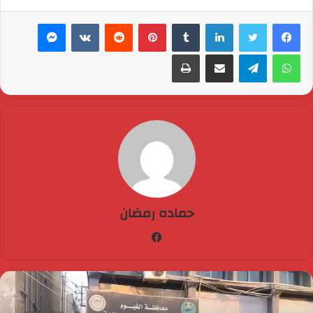
لينكدإن
بينتيريست
ماسنجر
واتساب
تيلقرام
مشاركة عبر البريد
طباعة
حماده رمضان
فيسبوك