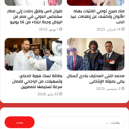
منار صبري توصي الفتيات بهذه
طيران ناس يطلق رحلات إلى مطار
الألوان وتكشف عن إطلالات عيد
سفنكس الدولي في مصر من
الحب
الرياض وجدة ابتداء من 16 يونيو
14 فبراير، 2023
1 يونيو، 2023
محمد الننى المحترف بنادى أرسنال
بطاقة نسك هوية الحجاج،
يدلى بصوته الإنتخابى
وتسهيلات من الراجحي لضمان
سرعة تسليمها للمصريين
3 ديسمبر، 2023
23 مايو، 2026
البحث
عن: