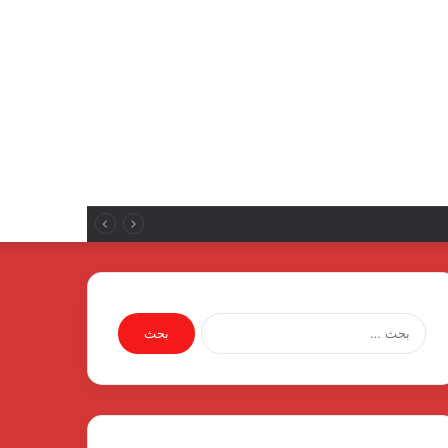
البحث
عن: