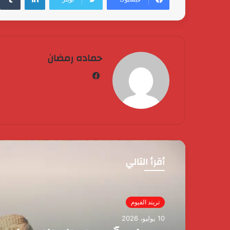
حماده رمضان
فيسبوك
أقرأ التالي
تريند الفيوم
26 أبريل، 2026
كردان
جولد