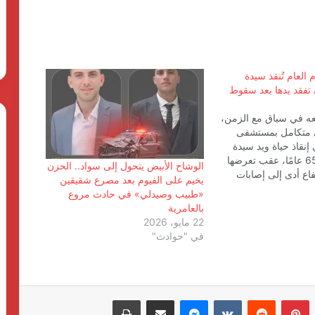
العام تُنقذ سيدة
 تفقد يدها بعد سقوط
ه في سباق مع الزمن،
 متكامل بمستشفى
 إنقاذ حياة ويد سيدة
المستشار عمرو عاصم عبد الجبار يفتتح
تبلغ من العمر 65 عامًا، عقب تعرضها
الفرع الثالث لمؤسسته القانونية بالتجمع
الوشاح الأبيض يتحول إلى سواد.. الحزن
ع أدى إلى إصابات
الخامس
يخيم على الفيوم بعد مصرع شقيقين
قدها يدها إلى الأبد.
«طبيب وصيدلي» في حادث مروع
وخطر فقدان اليد وصلت
بالعامرية
لا فساد ولا غش في وجود أبو غرب.. رجل
مستشفى وهي تعاني…
22 مايو، 2026
الميدان الذي أعاد هيبة الرقابة التموينية
في "حوادث"
في مركز ثاني الفيوم
في أجواء عائلية بهيجة.. رجل الأعمال وائل
حماد يحتفل بخطوبة كريمته
بينتيريست
ماسنجر
مشاركة عبر البريد
طباعة