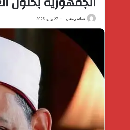
الجمهورية بحلول الع
حماده رمضان
27 يونيو، 2025
كتشف
The
فخامة
First
لهدوء
Group