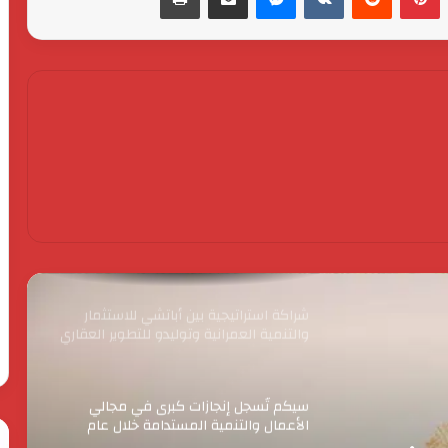
د. خالد قبيصي .. تعليمات حاسمة لمديري
ووكلاء مدارس التعليم الفني بالفيوم
بشأن امتحانات الفصل الدراسي الأول
2026، وتعليمات مشددة لطلاب الصف
الثالث الثانوي الفني بالانتهاء الفوري من
خالص التهانى للمهندس رفعت عزمى
تسجيل الاستمارات الإلكترونية
رئيس هندسة كهرباء مركز شرق بالعام
الميلادى الجديد
شراكة استراتيجية بين أباتشي للاستثمار
والتنمية العمرانية وتوليدو للتطوير العقاري
لتعزيز مفهوم المنتجعات المتكاملة
سيكم تُسجل إنجازات كبرى في مجالي
الأعمال والتنمية المستدامة خلال عام
2025
دكتور علي ابو دشيش :سيناء في عيد
تحريرها.. سجل الخلود وبوابة الحضارة عبر
الحرس
رئ
العصور
الثوري
ال