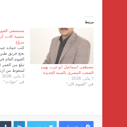
مرتبط
مستشفى الفيوم 
ستينية كادت أن
مروّع
كتب حماده جمع
نجح فريق طبي
الفيوم العام في
مصطفى اسماعيل ابو غرب يهنئ
لسقوط من ارتفا
الشعب المصرى بالسنة الجديدة
2 يناير، 2026
بالغة كادت أن تف
1 يناير، 2026
في "حوادث"
إصابات معقدة 
في "الفيوم الان"
السيدة إلى ال
لينكدإن
فيسبوك
تويتر