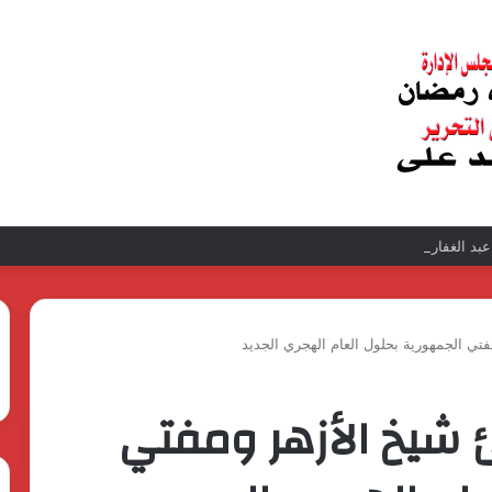
د الغفار فولي.. قيادة إدارية ناجحة على رأس فرع إيرادات طامية
تي الجمهورية بحلول العام الهجري الجديد
 شيخ الأزهر ومفتي