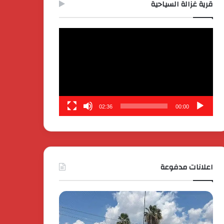
قرية غزالة السياحية
مشغل
الفيديو
02:36
00:00
اعلانات مدفوعة
كايي
تفاصيل
موتورز
إطلاق
للسيارات
قمة