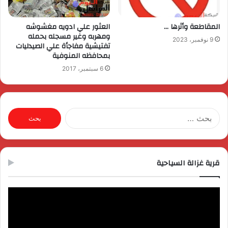
المقاطعة وأثرها …
العثور علي ادويه مغشوشه
ومهربه وغير مسجله بحمله
9 نوفمبر، 2023
تفتيشية مفاجأة علي الصيدليات
بمحافظه المنوفية
6 سبتمبر، 2017
البحث
عن:
قرية غزالة السياحية
مشغل
الفيديو