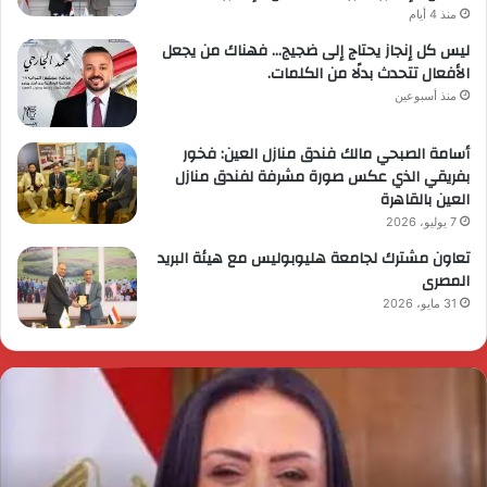
منذ 4 أيام
ليس كل إنجاز يحتاج إلى ضجيج… فهناك من يجعل
الأفعال تتحدث بدلًا من الكلمات.
منذ أسبوعين
أسامة الصبحي مالك فندق منازل العين: فخور
بفريقي الذي عكس صورة مشرفة لفندق منازل
العين بالقاهرة
7 يوليو، 2026
تعاون مشترك لجامعة هليوبوليس مع هيئة البريد
المصرى
31 مايو، 2026
ئيس
ا
لوزراء
ا
قرر
ي
م
د
ايا
ا