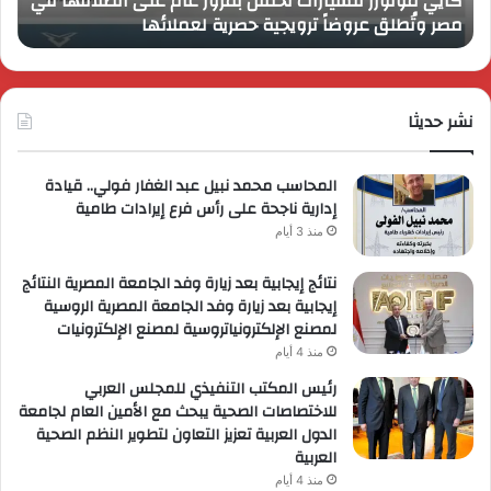
كايي موتورز للسيارات تحتفل بمرور عام على انطلاقها في
في
الم
مصر وتُطلق عروضاً ترويجية حصرية لعملائها
ب
مصر
الكب
وتُطلق
برؤي
عروضاً
جدي
ترويجية
وتو
حصرية
نشر حديثا
عال
لعملائها
المحاسب محمد نبيل عبد الغفار فولي.. قيادة
إدارية ناجحة على رأس فرع إيرادات طامية
منذ 3 أيام
نتائج إيجابية بعد زيارة وفد الجامعة المصرية النتائج
إيجابية بعد زيارة وفد الجامعة المصرية الروسية
لمصنع الإلكترونياتروسية لمصنع الإلكترونيات
منذ 4 أيام
رئيس المكتب التنفيذي للمجلس العربي
للاختصاصات الصحية يبحث مع الأمين العام لجامعة
الدول العربية تعزيز التعاون لتطوير النظم الصحية
العربية
منذ 4 أيام