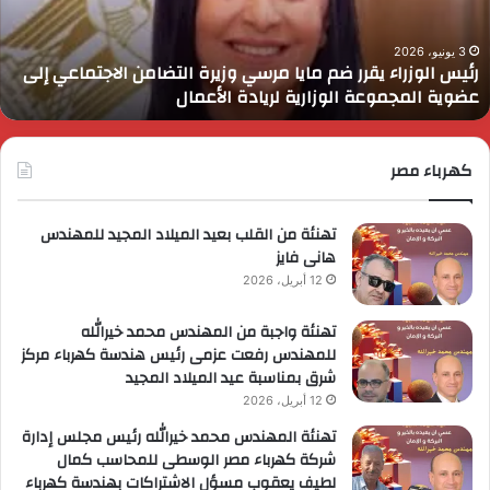
رسي
ا
زيرة
ف
لتضامن
ا
3 يونيو، 2026
رئيس الوزراء يقرر ضم مايا مرسي وزيرة التضامن الاجتماعي إلى
لاجتماعي
و
عضوية المجموعة الوزارية لريادة الأعمال
لى
ا
ضوية
ا
لمجموعة
لوزارية
كهرباء مصر
ريادة
لأعمال
تهنئة من القلب بعيد الميلاد المجيد للمهندس
هانى فايز
12 أبريل، 2026
تهنئة واجبة من المهندس محمد خيرالله
للمهندس رفعت عزمى رئيس هندسة كهرباء مركز
شرق بمناسبة عيد الميلاد المجيد
12 أبريل، 2026
تهنئة المهندس محمد خيرالله رئيس مجلس إدارة
شركة كهرباء مصر الوسطى للمحاسب كمال
لطيف يعقوب مسؤل الاشتراكات بهندسة كهرباء