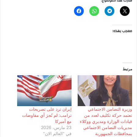
شارك هذا الموضوع:
معجب بهذه:
مرتبط
وزيرة التضامن الاجتماعي
إيران ترد على تصريحات
تعتمد حركة تكليف لعدد من
ترامب: لم تُجرَ أي مفاوضات
قيادات الوزارة ومديري ووكلاء
مع أميركا
مديريات التضامن الاجتماعي
23 مارس، 2026
بمحافظات الجمهورية
في "العالم الان"