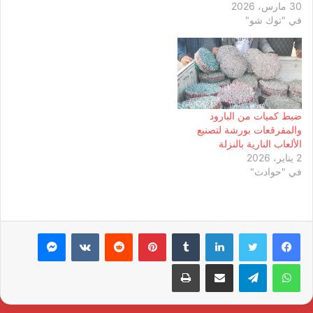
30 مارس، 2026
في "توك شو"
ضبط كميات من البارود
والمفرقعات بورشة لتصنيع
الألعاب النارية بالنزلة
2 يناير، 2026
في "حوادث"
لينكدإن
بينتيريست
ماسنجر
واتساب
تيلقرام
مشاركة عبر البريد
طباعة