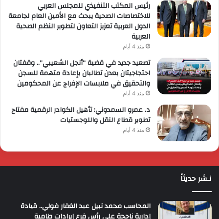
رئيس المكتب التنفيذي للمجلس العربي
للاختصاصات الصحية يبحث مع الأمين العام لجامعة
الدول العربية تعزيز التعاون لتطوير النظم الصحية
العربية
منذ 4 أيام
تصعيد جديد في قضية “أنجل الشعيبي”.. وقفتان
احتجاجيتان بعدن تطالبان بإعادة متهمة للسجن
والتحقيق في ملابسات الإفراج عن المحكومين
منذ 4 أيام
د. عمرو السمدوني: تأهيل الكوادر الرقمية مفتاح
تطوير قطاع النقل واللوجستيات
منذ 4 أيام
نـشر حديثاً
المحاسب محمد نبيل عبد الغفار فولي.. قيادة
إدارية ناجحة على رأس فرع إيرادات طامية