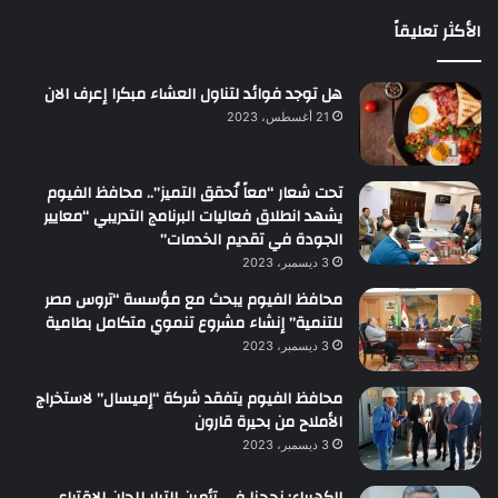
الأكثر تعليقاً
هل توجد فوائد لتناول العشاء مبكرا إعرف الان
21 أغسطس، 2023
تحت شعار “معاً نُحقق التميز”.. محافظ الفيوم
يشهد انطلاق فعاليات البرنامج التدريبي “معايير
الجودة في تقديم الخدمات”
3 ديسمبر، 2023
محافظ الفيوم يبحث مع مؤسسة “تروس مصر
للتنمية” إنشاء مشروع تنموي متكامل بطامية
3 ديسمبر، 2023
محافظ الفيوم يتفقد شركة “إميسال” لاستخراج
الأملاح من بحيرة قارون
3 ديسمبر، 2023
الكهرباء: نجحنا فى تأمين التيار للجان الاقتراع