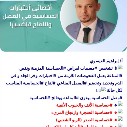
أ/ إبراهيم العيسوي
تشخيص
#مسببات
امراض
#الحساسية
المزمنة ونقص
#المناعة
بعمل الفحوصات اللازمة من
#اختبارات
وخز الجلد و فى
الدم وتحديد وتحضير
#المصل
المناعي
#لقاح
#الحساسية
المناسب
لكل حالة
#مصل
الحساسية بيقوى
#المناعه
ويعالج
#الحساسية
#حساسية
الأنف والجيوب الأنفية
#حساسية
الحنجرة وارتجاع المريء
#حساسية
الصدر (الربو الشعبي)