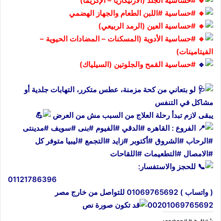
#حساسية
الجلد (الأرتيكاريا – الإكزيما)
#حساسية
#اللبن
الطعام والجهاز الهضمي
#حساسية
العين (الرمد الربيعي)
#حساسية
الأدوية (المسكنات – المضادات الحيوية –
الفيتامينات)
#حساسية
القمح والجلوتين (السيلياك)
لو بتعاني من كحة مزمنة، عطس متكرر، التهابات جلدية أو
مشاكل في التنفس
يبقى لازم تبدأ رحلة العلاج من السبب مش من العرض
الفروع : القاهره
#الدقي
#الفيوم
#بنى
#سويف
#مدينتى
#الرحاب
#الشروق
#أكتوبر
#زايد
#التجمع
#ليبيا متوفر كل
#الامصال #التطعيمات #اللقاحات
للحجز والاستفسار:
01121786396
( واتساب ) 01069765692 للتواصل من خارج مصر
00201069765692