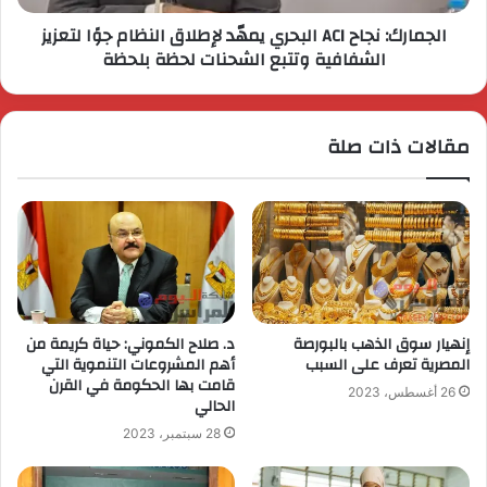
الجمارك: نجاح ACI البحري يمهّد لإطلاق النظام جوًا لتعزيز
الشفافية وتتبع الشحنات لحظة بلحظة
مقالات ذات صلة
إنهيار سوق الذهب بالبورصة
د. صلاح الكموني: حياة كريمة من
المصرية تعرف على السبب
أهم المشروعات التنموية التي
قامت بها الحكومة في القرن
26 أغسطس، 2023
الحالي
28 سبتمبر، 2023