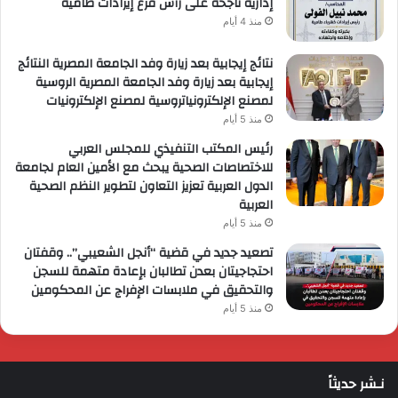
إدارية ناجحة على رأس فرع إيرادات طامية
منذ 4 أيام
نتائج إيجابية بعد زيارة وفد الجامعة المصرية النتائج
إيجابية بعد زيارة وفد الجامعة المصرية الروسية
لمصنع الإلكترونياتروسية لمصنع الإلكترونيات
منذ 5 أيام
رئيس المكتب التنفيذي للمجلس العربي
للاختصاصات الصحية يبحث مع الأمين العام لجامعة
الدول العربية تعزيز التعاون لتطوير النظم الصحية
العربية
منذ 5 أيام
تصعيد جديد في قضية “أنجل الشعيبي”.. وقفتان
احتجاجيتان بعدن تطالبان بإعادة متهمة للسجن
والتحقيق في ملابسات الإفراج عن المحكومين
منذ 5 أيام
نـشر حديثاً