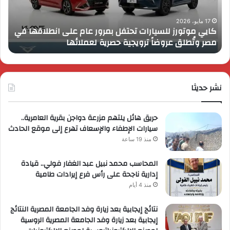
على
13
انطلاقها
بال
17 مايو، 2026
كايي موتورز للسيارات تحتفل بمرور عام على انطلاقها في
في
الم
مصر وتُطلق عروضاً ترويجية حصرية لعملائها
ب
مصر
الكب
وتُطلق
برؤي
عروضاً
جدي
ترويجية
وتو
حصرية
نشر حديثا
عال
لعملائها
حريق هائل يلتهم مزرعة دواجن بقرية العامرية..
سيارات الإطفاء والإسعاف تهرع إلى موقع الحادث
منذ 19 ساعة
المحاسب محمد نبيل عبد الغفار فولي.. قيادة
إدارية ناجحة على رأس فرع إيرادات طامية
منذ 4 أيام
نتائج إيجابية بعد زيارة وفد الجامعة المصرية النتائج
إيجابية بعد زيارة وفد الجامعة المصرية الروسية