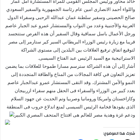
خالد محاور ورئيس المجلس القومى للمرأة المستشارة امل عمار
واللواء أحمد الانصارى امين عام رئاسة الجمهورية والسفير السعودي
صالح الحصينى وسفير سلطنة عمان عبدالله الرحبى وسفراء الدول
العربية والأجنبية وعدد من النواب والمستشار عمرو عبد الجبار عاصم
ورجل الأعمال باسل سماقية وقال السفير أن هذه الفرص ستتجسد
قريبا مع زيارة رئيس الوزراء البريطاني السير كير ستارمر إلى مصر
لتوقيع اتفاق ترفيع العلاقات بين البلدين إلى مستوى الشراكة
الاستراتيجية مع السيد الرئيس عبد الفتاح السيسى.
أشار إلى أن هذه الشراكة سترسم مسارا طموحا للعلاقات بما يضمن
تعزيز التعاون في كافة المجالات من المناخ والطاقة المتجددة إلى
النمو والأمن المشترك. وقد التقى المستشار عمرو عبدالجبار عاصم
بعدد كبير من الوزراء والسفراء فى الحفل منهم سفراء ازربيجان
وكازاخستان وامريكا ورومانيا وصربيا وتم الحديث عن جهود السلام
الذى يقودها فخامة الرئيس السيسى لمنع اندلاع حروب فى المنطقة
ودعم غزة وهدية مصر للعالم هى افتتاح المتحف المصري الكبير
شارك هذا الموضوع: