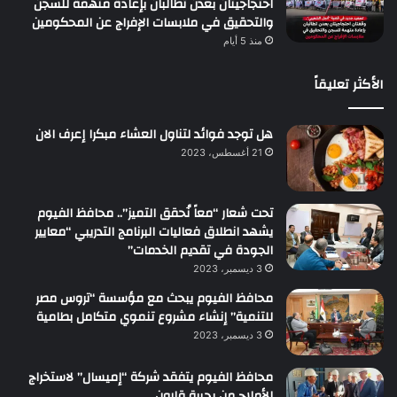
احتجاجيتان بعدن تطالبان بإعادة متهمة للسجن
والتحقيق في ملابسات الإفراج عن المحكومين
منذ 5 أيام
الأكثر تعليقاً
هل توجد فوائد لتناول العشاء مبكرا إعرف الان
21 أغسطس، 2023
تحت شعار “معاً نُحقق التميز”.. محافظ الفيوم
يشهد انطلاق فعاليات البرنامج التدريبي “معايير
الجودة في تقديم الخدمات”
3 ديسمبر، 2023
محافظ الفيوم يبحث مع مؤسسة “تروس مصر
للتنمية” إنشاء مشروع تنموي متكامل بطامية
3 ديسمبر، 2023
محافظ الفيوم يتفقد شركة “إميسال” لاستخراج
الأملاح من بحيرة قارون