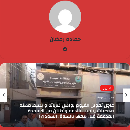
حماده رمضان
فيسبوك
تقارير
منذ أسبوعين
عاجل تموين الفيوم يواصل ضرباته و يضبط مصنع
مخصبات يتلاعب بالدعم وأطنان من الأسمدة
المدعمة قبل بيعها بالسوق السوداء !