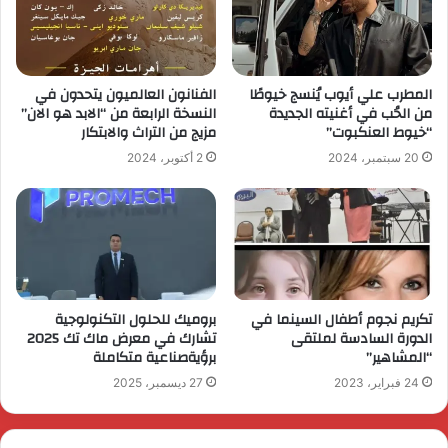
المطرب علي أيوب يُنسج خيوطًا
الفنانون العالميون يتحدون في
من الحُب في أغنيته الجديدة
النسخة الرابعة من “الابد هو الان”
“خيوط العنكبوت”
مزيج من التراث والابتكار
20 سبتمبر، 2024
2 أكتوبر، 2024
تكريم نجوم أطفال السينما في
بروميك للحلول التكنولوجية
الدورة السادسة لملتقى
تشارك في معرض ماك تك 2025
“المشاهير”
برؤيةصناعية متكاملة
24 فبراير، 2023
27 ديسمبر، 2025