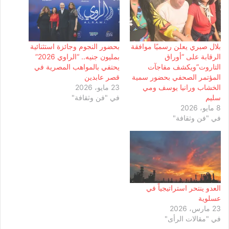
بلال صبري يعلن رسميًا موافقة
بحضور النجوم وجائزة استثنائية
الرقابة على “أوراق
بمليون جنيه.. “الراوي 2026”
التاروت”ويكشف مفاجآت
يحتفي بالمواهب المصرية في
المؤتمر الصحفي بحضور سمية
قصر عابدين
الخشاب ورانيا يوسف ومي
23 مايو، 2026
سليم
في "فن وثقافة"
8 مايو، 2026
في "فن وثقافة"
العدو ينتحر استراتيجياً في
عسلوية
23 مارس، 2026
في "مقالات الرأى"