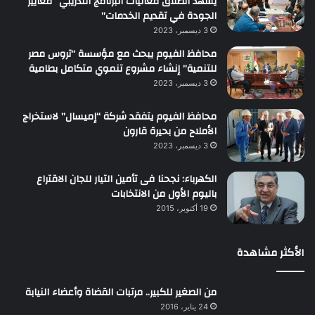
يشهد انطلاق فعاليات البرنامج التدريبي “معايير
الجودة في تقديم الخدمات”
3 ديسمبر، 2023
محافظ الفيوم يبحث مع مؤسسة “تروس مصر
للتنمية” إنشاء مشروع تنموي متكامل بطامية
3 ديسمبر، 2023
محافظ الفيوم يتفقد شركة “إميسال” لاستخراج
الأملاح من بحيرة قارون
3 ديسمبر، 2023
الكهرباء: نجحنا فى تأمين التيار للجان الاقتراع
باليوم الأول من الانتخابات
19 أكتوبر، 2015
الأكثر مشاهدة
من الصغير للكبير.. مرتبات القضاة وأعضاء النيابة
24 يناير، 2016