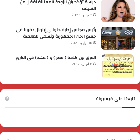
دراسة تؤكد بأن الزوجة الممتلئة أفضل من
النحيفة
2 يوليو، 2023
رئيس مجلس إدارة حلواني إيتوال : قريبا فى
جميع انحاء الجمهورية ونسعى للعالمية
19 يوليو، 2021
الفرق بين كلمة ( عصر ) و ( عهد ) فى التاريخ
8 أبريل، 2017
تابعنا على فيسبوك