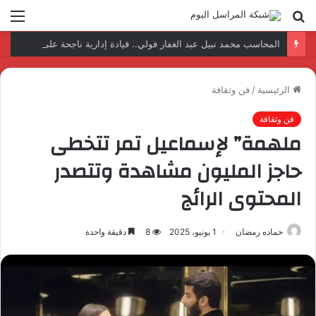
بحث
الق
عن
المحاسب محمد نبيل عبد الغفار فولي.. قيادة إدارية ناجحة على رأس فرع إيرادات طامية
الرئيسية
/
فن وثقافة
فن وثقافة
ملهمة” لإسماعيل تمر تتخطى
حاجز المليون مشاهدة وتتصدر
المحتوى الرائج
حماده رمضان
1 يونيو، 2025
8
دقيقة واحدة