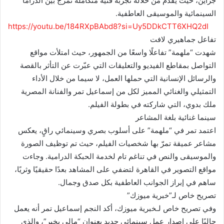
جزأين، حيث يقدّم من خلاله تجربة فنية متكاملة تمزج بين الدراما
السينمائية والموسيقى العاطفية.
https://youtu.be/184RXpBAbd8?si=Uy5DDkCTT6XHQ2dI
تفاعل جماهيري لافت
شهدت “ملهمة” تفاعلًا واسعًا من الجمهور، حيث امتلأت مواقع
التواصل بمقاطع الفيديو والتعليقات التي عبّرت عن التأثر بالقصة
والرسائل الإنسانية التي حملها العمل، لا سيما من خلال الأداء
التمثيلي والغنائي المميز لكل من إسماعيل تمر والفنانة المصرية
ملك بدوي، التي شاركته في بطولة الفيلم.
سينما غنائية بلغة المشاعر
اعتمد تمر في “ملهمة” على أسلوب بصري وسينمائي راقٍ، يعكس
مشاعر عميقة تمرّ بها شخصيات الفيلم، حيث تم توظيف الصورة
والموسيقى والنص في تناغم تام لخدمة الحبكة الدرامية. وجاءت
مواقع التصوير في القاهرة لتضفي على المشاهد بعدًا حقيقيًا وثريًا،
ساهم في إبراز الجوانب العاطفية بكل صدق وجمال.
تصريح خاص لـ”خبرية ميوزك”
وفي تصريح خاص لـخبرية ميوزك، أكد النجم إسماعيل تمر أنه يعمل
حاليًا على إصدار عمل سينمائي جديد بعنوان “مالي بخير”، والذي