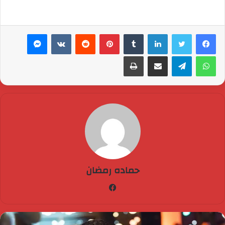
لينكدإن
بينتيريست
ماسنجر
واتساب
تيلقرام
مشاركة عبر البريد
طباعة
حماده رمضان
فيسبوك