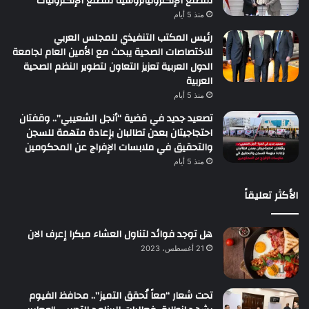
لمصنع الإلكترونياتروسية لمصنع الإلكترونيات
منذ 5 أيام
رئيس المكتب التنفيذي للمجلس العربي
للاختصاصات الصحية يبحث مع الأمين العام لجامعة
الدول العربية تعزيز التعاون لتطوير النظم الصحية
العربية
منذ 5 أيام
تصعيد جديد في قضية “أنجل الشعيبي”.. وقفتان
احتجاجيتان بعدن تطالبان بإعادة متهمة للسجن
والتحقيق في ملابسات الإفراج عن المحكومين
منذ 5 أيام
الأكثر تعليقاً
هل توجد فوائد لتناول العشاء مبكرا إعرف الان
21 أغسطس، 2023
تحت شعار “معاً نُحقق التميز”.. محافظ الفيوم