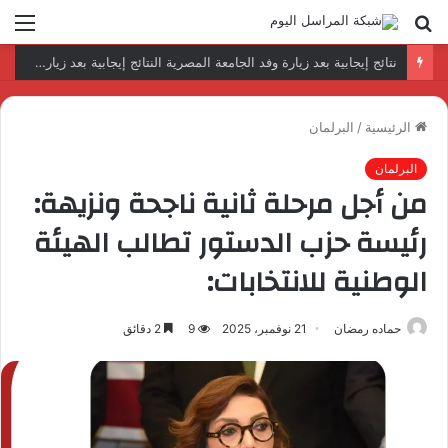
بحث
الق
عن
رئيس المكتب التنفيذي للمجلس العربي للاختصاصات الصحية يبحث مع الأمين العام لجامعة الدول العربية تعزيز التعاون لتطوير النظم الصحية العربية
الرئيسية
/
البرلمان
البرلمان
من أجل مرحلة ثانية ناجحة ونزيهة:
رئيسة حزب الدستور تطالب الهيئة
الوطنية للانتخابات:
حماده رمضان
21 نوفمبر، 2025
9
2 دقائق