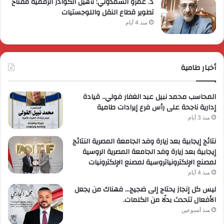
د. عمرو السمدوني: تأهيل الكوادر الرقمية مفتاح
تطوير قطاع النقل واللوجستيات
منذ 4 أيام
أخبار طامية
المحاسب محمد نبيل عبد الغفار فولي.. قيادة
إدارية ناجحة على رأس فرع إيرادات طامية
منذ 3 أيام
نتائج إيجابية بعد زيارة وفد الجامعة المصرية النتائج
إيجابية بعد زيارة وفد الجامعة المصرية الروسية
لمصنع الإلكترونياتروسية لمصنع الإلكترونيات
منذ 4 أيام
ليس كل إنجاز يحتاج إلى ضجيج… فهناك من يجعل
الأفعال تتحدث بدلًا من الكلمات.
منذ أسبوعين