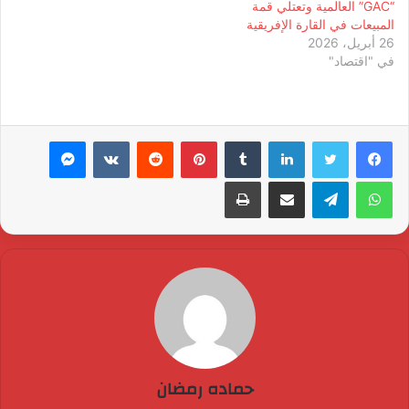
“GAC” العالمية وتعتلي قمة
المبيعات في القارة الإفريقية
26 أبريل، 2026
في "اقتصاد"
لينكدإن
بينتيريست
ماسنجر
واتساب
تيلقرام
مشاركة عبر البريد
طباعة
حماده رمضان