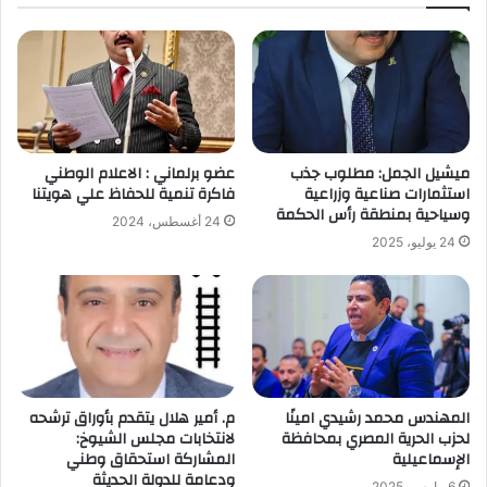
ميشيل الجمل: مطلوب جذب
عضو برلماني : الاعلام الوطني
استثمارات صناعية وزراعية
فاكرة تنمية للحفاظ علي هويتنا
وسياحية بمنطقة رأس الحكمة
24 أغسطس، 2024
24 يوليو، 2025
المهندس محمد رشيدي امينًا
م. أمير هلال يتقدم بأوراق ترشحه
لحزب الحرية المصري بمحافظة
لانتخابات مجلس الشيوخ:
الإسماعيلية
المشاركة استحقاق وطني
ودعامة للدولة الحديثة
6 مارس، 2025