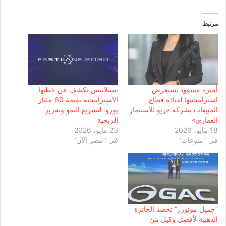
مرتبط
أميرة مسعود تستعرض
ستيلانتس تكشف عن خطتها
استراتيجيتها لقيادة قطاع
الاستراتيجية بقيمة 60 مليار
المبيعات بشركة «ريو للاستثمار
يورو. لتسريع النمو وتعزيز
العقاري»
الربحية
18 مايو، 2026
23 مايو، 2026
في "منوعات"
في "مصر الآن"
“جميل موتورز” تحصد الجائزة
الذهبية لأفضل وكيل من