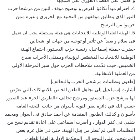
و العمل على القضاء الفورى على أسبابها
4. احترام مبدأ تكافؤ الفرص و توضيح موقف اثنين من مرشحا حزب
النور الذى يتطابق موقفهم من التجنيد مع الحريرى و غيره ممن
حرموا من الترشح
5. الهيئة العليا الوطنية للانتخابات هى هيئة مستقلة يجب ان تعمل
فى سلام و بعيداً عن تأثير أو توجيه من جهات او اشخاص
حضرت جميلة إسماعيل، رئيسة حزب الدستور، اجتماع الهيئة
الوطنية للانتخابات المخصّص لرؤساء وممثلي الأحزاب صباح
الخميس، حيث قدّمت ملاحظات الحزب حول سير المرحلة الأولى
من العملية الانتخابية.
[طعون وتظلمات مرشحي الحزب والتحالف]:
أشارت إسماعيل إلى تجاهل الطعن الخاص بالانتهاكات التي تعرّض
لها مرشح حزب الدستور ومرشح تحالف «الطريق الحر» عبد الصبور
حسب الله في دائرة نصر النوبة بأسوان من جانب اللجنة العامة
بأسوان و كذلك، الطعون المقدمة عن أحمد صادق فى أسوان ومحمد
شلبي فى كفر الدوار ، و أصرت اسماعيل على اعادة تقديم نسخ من
التظلمات التي لم تُنظر من قِبَل الهيئة، حتى في ظل عزم بعض
المرشحين على التوجه إلى المحكمة الإدارية العليا للطعن.