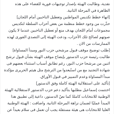
نقدية، وطالبت الهيئة بإصدار توجيهات فورية للقضاء على هذه
الظاهرة في المرحلة الثانية.
[انهاء خطط تكديس المواطنين وتعطيل الناخبين أمام اللجان]
حذّرت من وجود خطط منظمة من بعض أحزاب السلطة لتكديس
مجموعات أمام اللجان بهدف منع أو تعطيل الناخبين عندما لا يكون
صوتهم لصالح تلك الأحزاب، ودعت الهيئة إلى التصدي الفورى لهذه
الممارسات من الان .
[طلب توضيح موقف قبول مرشحي حزب النور ومبدأ المساواة]
طالبت رئيسة حزب الدستور بإيضاح موقف الهيئة بشأن قبول ترشح
اثنين من مرشحا حزب النور، رغم تطابق أسباب استثناء بعضهم فى
شهادة التجنيد مع من استُبعدوا من الترشح مثل هيثم الحريرى مؤكدة
مبدأ المساواة وعدم التمييز في قبول الأوراق.
[تأكيد على استقلالية الهيئة كاملة وفق الدستور]
اختتمت إسماعيل مطلبها بتأكيد دعم حزب الدستور لاستقلالية الهيئة
الوطنية للانتخابات كاملةً كما نصّ الدستور، داعية إلى تطبيق هذا
المبدأ عمليًا لضمان نزاهة المرحلة الثانية. واضافت : الهيئة الوطنية
العليا للانتخابات هى هيئة مستقلة يجب أن تعمل فى سلام بعيداً عن