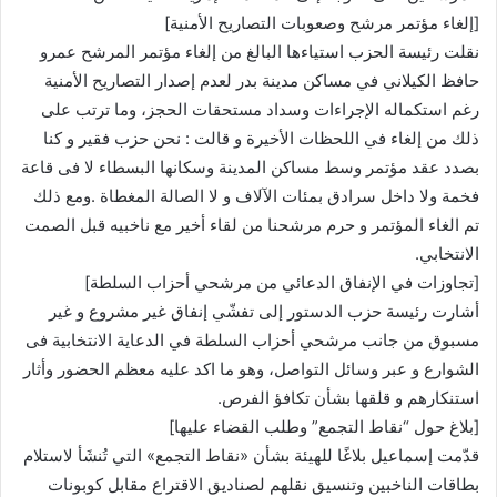
[إلغاء مؤتمر مرشح وصعوبات التصاريح الأمنية]
نقلت رئيسة الحزب استياءها البالغ من إلغاء مؤتمر المرشح عمرو
حافظ الكيلاني في مساكن مدينة بدر لعدم إصدار التصاريح الأمنية
رغم استكماله الإجراءات وسداد مستحقات الحجز، وما ترتب على
ذلك من إلغاء في اللحظات الأخيرة و قالت : نحن حزب فقير و كنا
بصدد عقد مؤتمر وسط مساكن المدينة وسكانها البسطاء لا فى قاعة
فخمة ولا داخل سرادق بمئات الآلاف و لا الصالة المغطاة .ومع ذلك
تم الغاء المؤتمر و حرم مرشحنا من لقاء أخير مع ناخبيه قبل الصمت
الانتخابي.
[تجاوزات في الإنفاق الدعائي من مرشحي أحزاب السلطة]
أشارت رئيسة حزب الدستور إلى تفشّي إنفاق غير مشروع و غير
مسبوق من جانب مرشحي أحزاب السلطة في الدعاية الانتخابية فى
الشوارع و عبر وسائل التواصل، وهو ما اكد عليه معظم الحضور وأثار
استنكارهم و قلقها بشأن تكافؤ الفرص.
[بلاغ حول “نقاط التجمع” وطلب القضاء عليها]
قدّمت إسماعيل بلاغًا للهيئة بشأن «نقاط التجمع» التي تُنشَأ لاستلام
بطاقات الناخبين وتنسيق نقلهم لصناديق الاقتراع مقابل كوبونات