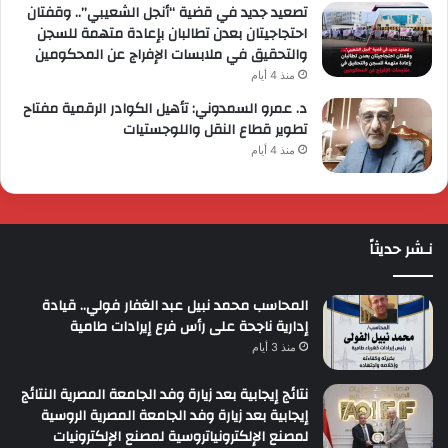
تصعيد جديد في قضية “أنجل الشعيبي”.. وقفتان
احتجاجيتان بعدن تطالبان بإعادة متهمة للسجن
والتحقيق في ملابسات الإفراج عن المحكومين
منذ 4 أيام
د. عمرو السمدوني: تأهيل الكوادر الرقمية مفتاح
تطوير قطاع النقل واللوجستيات
منذ 4 أيام
نـشر حديثاً
المحاسب محمد نبيل عبد الغفار فولي.. قيادة
إدارية ناجحة على رأس فرع إيرادات طامية
منذ 3 أيام
نتائج إيجابية بعد زيارة وفد الجامعة المصرية النتائج
إيجابية بعد زيارة وفد الجامعة المصرية الروسية
لمصنع الإلكترونياتروسية لمصنع الإلكترونيات