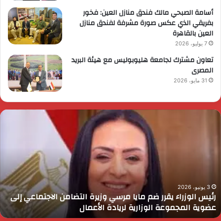
أسامة الصبحي مالك فندق منازل العين: فخور
بفريقي الذي عكس صورة مشرفة لفندق منازل
العين بالقاهرة
7 يوليو، 2026
تعاون مشترك لجامعة هليوبوليس مع هيئة البريد
المصرى
31 مايو، 2026
ئيس
ا
لوزراء
ا
قرر
ي
م
د
ايا
ا
رسي
ا
زيرة
ف
لتضامن
ا
3 يونيو، 2026
رئيس الوزراء يقرر ضم مايا مرسي وزيرة التضامن الاجتماعي إلى
لاجتماعي
و
عضوية المجموعة الوزارية لريادة الأعمال
لى
ا
ضوية
ا