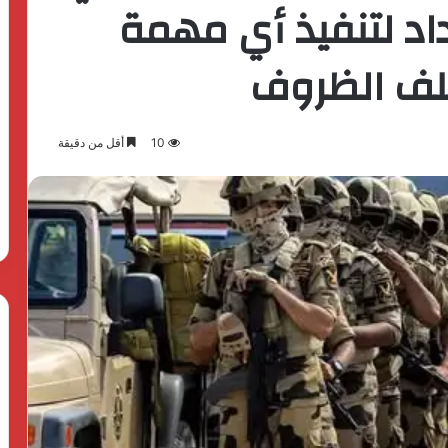
اد لتنفيذ أي مهمة
تلف الظروف
10
أقل من دقيقة
بدعم
الدولة
المصرية