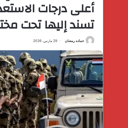
أعلى درجات الاستعد
تسند إليها تحت مخ
حماده رمضان
29 مارس، 2026
كتشف
The
فخامة
First
لهدوء
Group