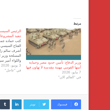
مرتبط
الرئيس السيسي
تنفيذ المشروعا
كتب حماده جمعه
الفتاح السيسي، 
أشرف سالم زاهر
المسلحة وزير ال
واللواء أمير س
وزير الدفاع: تأمين حدود مصر وحماية
3 يونيو، 2026
الجمهورية للتخط
أمنها القومي مهمة مقدسة لا تهاون فيها
في "عاجل"
أ.ح محمد ربيع 
7 مايو، 2026
القوات المسلح
في "العالم الان"
الرسمي باسم ر
الاجتماع تناول ع
لينكدإن
فيسبوك
تويتر