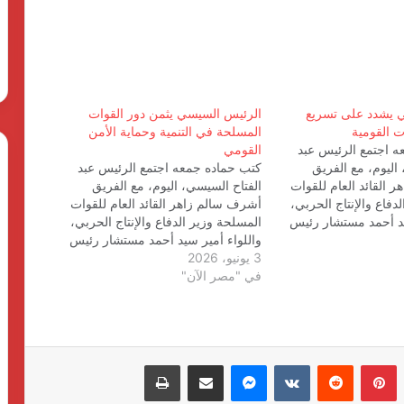
 يشدد على تسريع
الرئيس السيسي يثمن دور القوات
ت القومية
المسلحة في التنمية وحماية الأمن
 اجتمع الرئيس عبد
القومي
اليوم، مع الفريق
كتب حماده جمعه اجتمع الرئيس عبد
افتتاح أكبر وحدة للتحاليل الطبية في مصر
 القائد العام للقوات
الفتاح السيسي، اليوم، مع الفريق
والشرق الأوسط بمعمل المختبر بالتعاون
دفاع والإنتاج الحربي،
أشرف سالم زاهر القائد العام للقوات
مع سيسمكس مصر
يد أحمد مستشار رئيس
المسلحة وزير الدفاع والإنتاج الحربي،
يط العمراني، واللواء
واللواء أمير سيد أحمد مستشار رئيس
Glossa Foam.. صناعة مصرية برؤية عالمية
رئيس هيئة عمليات
3 يونيو، 2026
الجمهورية للتخطيط العمراني، واللواء
لسد فجوة سوق العناية اليومية بالفم
ة. وأوضح المتحدث
في "مصر الآن"
أ.ح محمد ربيع رئيس هيئة عمليات
ئاسة الجمهورية أن
القوات المسلحة. وأوضح المتحدث
ددًا…
الرسمي باسم رئاسة الجمهورية أن
الاجتماع تناول عددًا…
نزار أبو إسماعيل: التكامل السياحي بين مصر
والمغرب بوابة لجذب الأسواق البعيدة
بينتيريست
ماسنجر
مشاركة عبر البريد
طباعة