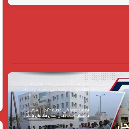
الحرس الثوري يخـ ـترق البحرين! القصة
الكاملة لأكبر اختـ ـراق إيراني لمملكة
البحرين؟
ترامب: المفاوضات مع إيران مستمرة وحان
الوقت للتوصل إلى اتفاق
المحاسب محمد نبيل عبد الغفار فولي..
قيادة إدارية ناجحة على رأس فرع إيرادات
طامية
تصعيد جديد في قضية “أنجل الشعيبي”..
وقفتان احتجاجيتان بعدن تطالبان بإعادة
متهمة للسجن والتحقيق في ملابسات
الإفراج عن المحكومين
المغرب.. الدورة 2 لملتقى إيلاف التصوف
الدولي تسلط الضوء على النموذج المغربي
في تدبير الشأن الديني
 لملتقى إيلاف
الحرس
رئ
الثوري
ال