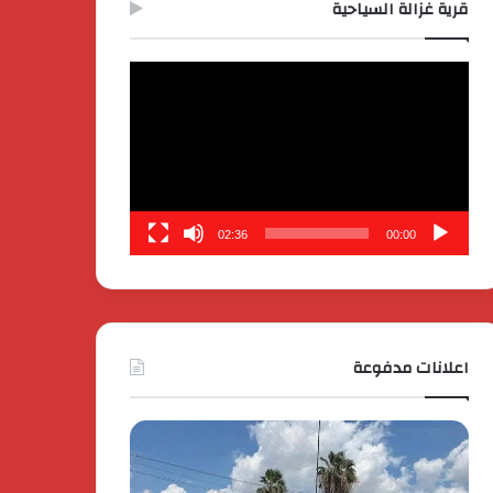
قرية غزالة السياحية
مشغل
الفيديو
02:36
00:00
اعلانات مدفوعة
كايي
تفاصيل
موتورز
إطلاق
للسيارات
قمة