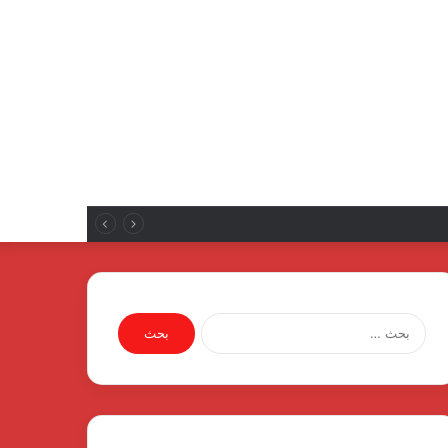
البحث
عن: