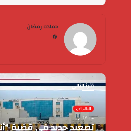
حماده رمضان
فيسبوك
أقرأ التالي
العالم الان
منذ 5 أيام
العالم الان
المغرب.. الدورة 2
كردان
منذ 5 أيام
جولد