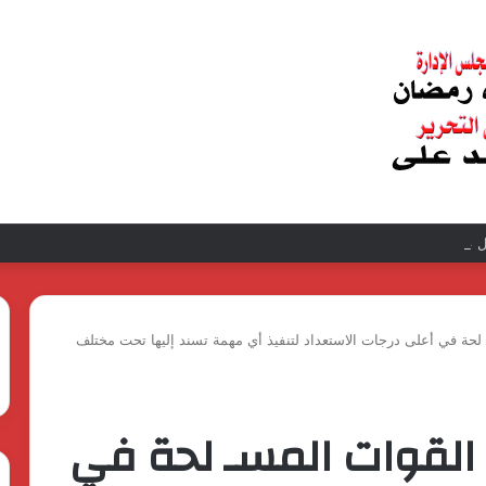
عبد الغفار فولي.. قيادة إدارية ناجحة على رأس فرع إيرادات طامية
لحة في أعلى درجات الاستعداد لتنفيذ أي مهمة تسند إليها تحت مختلف
 القوات المسـ لحة في