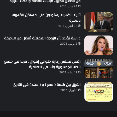
من الصغير للكبير.. مرتبات القضاة وأعضاء النيابة
24 يناير، 2016
أثرياء الكهرباء يستولون على مساكن الكهرباء
بالبحيرة
23 أكتوبر، 2015
دراسة تؤكد بأن الزوجة الممتلئة أفضل من النحيفة
2 يوليو، 2023
رئيس مجلس إدارة حلواني إيتوال : قريبا فى جميع
انحاء الجمهورية ونسعى للعالمية
19 يوليو، 2021
الفرق بين كلمة ( عصر ) و ( عهد ) فى التاريخ
8 أبريل، 2017