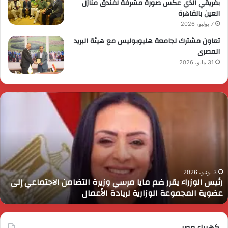
بفريقي الذي عكس صورة مشرفة لفندق منازل
العين بالقاهرة
7 يوليو، 2026
تعاون مشترك لجامعة هليوبوليس مع هيئة البريد
المصرى
31 مايو، 2026
ئيس
ا
لوزراء
ا
قرر
ي
م
د
ايا
ا
رسي
ا
زيرة
ف
لتضامن
ا
3 يونيو، 2026
رئيس الوزراء يقرر ضم مايا مرسي وزيرة التضامن الاجتماعي إلى
لاجتماعي
و
عضوية المجموعة الوزارية لريادة الأعمال
لى
ا
ضوية
ا
لمجموعة
لوزارية
كهرباء مصر