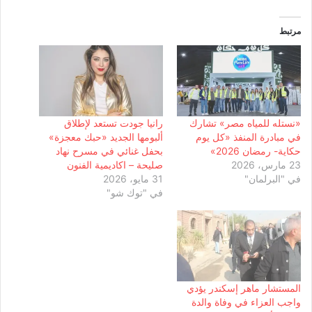
مرتبط
«نستله للمياه مصر» تشارك
رانيا جودت تستعد لإطلاق
في مبادرة المنفذ «كل يوم
ألبومها الجديد «حبك معجزة»
حكاية- رمضان 2026»
بحفل غنائي في مسرح نهاد
23 مارس، 2026
صليحة – اكاديمية الفنون
في "البرلمان"
31 مايو، 2026
في "توك شو"
المستشار ماهر إسكندر يؤدي
واجب العزاء في وفاة والدة