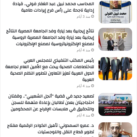
المحاسب محمد نبيل عبد الغفار فولي.. قيادة
إدارية ناجحة على رأس فرع إيرادات طامية
منذ 3 أيام
نتائج إيجابية بعد زيارة وفد الجامعة المصرية النتائج
إيجابية بعد زيارة وفد الجامعة المصرية الروسية
لمصنع الإلكترونياتروسية لمصنع الإلكترونيات
منذ 4 أيام
رئيس المكتب التنفيذي للمجلس العربي
للاختصاصات الصحية يبحث مع الأمين العام لجامعة
الدول العربية تعزيز التعاون لتطوير النظم الصحية
العربية
منذ 4 أيام
تصعيد جديد في قضية “أنجل الشعيبي”.. وقفتان
احتجاجيتان بعدن تطالبان بإعادة متهمة للسجن
والتحقيق في ملابسات الإفراج عن المحكومين
منذ 4 أيام
د. عمرو السمدوني: تأهيل الكوادر الرقمية مفتاح
تطوير قطاع النقل واللوجستيات