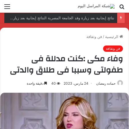
بحث
الق
عن
رئيس المكتب التنفيذي للمجلس العربي للاختصاصات الصحية يبحث مع الأمين العام لجامعة الدول العربية تعزيز التعاون لتطوير النظم الصحية العربية
الرئيسية
/
فن وثقافة
فن وثقافة
وفاء مكى :كنت مدللة فى
طفولتى وسببا فى طلاق والدتى
حماده رمضان
24 مارس، 2023
40
دقيقة واحدة