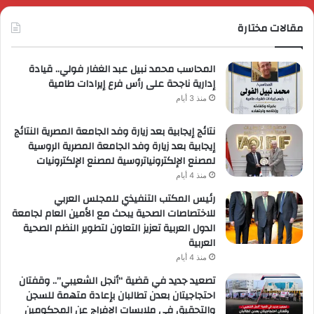
مقالات مختارة
المحاسب محمد نبيل عبد الغفار فولي.. قيادة
إدارية ناجحة على رأس فرع إيرادات طامية
منذ 3 أيام
نتائج إيجابية بعد زيارة وفد الجامعة المصرية النتائج
إيجابية بعد زيارة وفد الجامعة المصرية الروسية
لمصنع الإلكترونياتروسية لمصنع الإلكترونيات
منذ 4 أيام
رئيس المكتب التنفيذي للمجلس العربي
للاختصاصات الصحية يبحث مع الأمين العام لجامعة
الدول العربية تعزيز التعاون لتطوير النظم الصحية
العربية
منذ 4 أيام
تصعيد جديد في قضية “أنجل الشعيبي”.. وقفتان
احتجاجيتان بعدن تطالبان بإعادة متهمة للسجن
والتحقيق في ملابسات الإفراج عن المحكومين