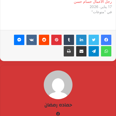
رجل الأعمال حسام حسن
17 يناير، 2026
في "منوعات"
لينكدإن
بينتيريست
ماسنجر
واتساب
تيلقرام
مشاركة عبر البريد
طباعة
حماده رمضان
فيسبوك