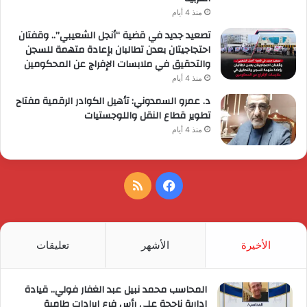
منذ 4 أيام
تصعيد جديد في قضية “أنجل الشعيبي”.. وقفتان
احتجاجيتان بعدن تطالبان بإعادة متهمة للسجن
والتحقيق في ملابسات الإفراج عن المحكومين
منذ 4 أيام
د. عمرو السمدوني: تأهيل الكوادر الرقمية مفتاح
تطوير قطاع النقل واللوجستيات
منذ 4 أيام
فيسبوك
ملخص
الموقع
RSS
الأخيرة
الأشهر
تعليقات
المحاسب محمد نبيل عبد الغفار فولي.. قيادة
إدارية ناجحة على رأس فرع إيرادات طامية