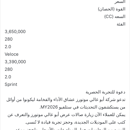
السعر​
القوة (الحصان)​
السعه (CC)​
الفئة​
3,650,000​
280​
2.0​
Veloce​
3,390,000​
280​
2.0​
Sprint​
دعوة للتجربة الحصرية
تدعو شركة أبو غالي موتورز عشاق الأداء والفخامة ليكونوا من أوائل
من يستكشفون التحديثات في ستلفيو MY2026.​
يمكن للعملاء الآن زيارة صالات عرض أبو غالي موتورز والتعرف عن
كثب على الموديلات الجديدة، وحجز تجربة قيادة لا تُنسى.​
للمزيد من المعلومات حول المواصفات والأسعار، ولحجز موعد