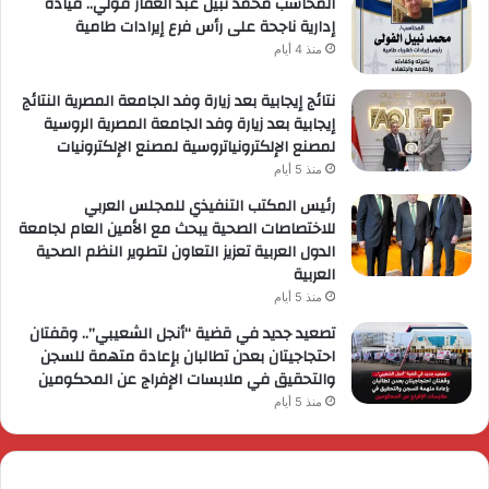
المحاسب محمد نبيل عبد الغفار فولي.. قيادة
إدارية ناجحة على رأس فرع إيرادات طامية
منذ 4 أيام
نتائج إيجابية بعد زيارة وفد الجامعة المصرية النتائج
إيجابية بعد زيارة وفد الجامعة المصرية الروسية
لمصنع الإلكترونياتروسية لمصنع الإلكترونيات
منذ 5 أيام
رئيس المكتب التنفيذي للمجلس العربي
للاختصاصات الصحية يبحث مع الأمين العام لجامعة
الدول العربية تعزيز التعاون لتطوير النظم الصحية
العربية
منذ 5 أيام
تصعيد جديد في قضية “أنجل الشعيبي”.. وقفتان
احتجاجيتان بعدن تطالبان بإعادة متهمة للسجن
والتحقيق في ملابسات الإفراج عن المحكومين
منذ 5 أيام