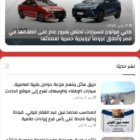
بمرور
اب
عام
الـ
على
13
انطلاقها
بال
17 مايو، 2026
كايي موتورز للسيارات تحتفل بمرور عام على انطلاقها في
في
الم
مصر وتُطلق عروضاً ترويجية حصرية لعملائها
ب
مصر
الكب
وتُطلق
برؤي
عروضاً
جدي
ترويجية
وتو
حصرية
نشر حديثا
عال
لعملائها
حريق هائل يلتهم مزرعة دواجن بقرية العامرية..
سيارات الإطفاء والإسعاف تهرع إلى موقع الحادث
منذ 5 ساعات
المحاسب محمد نبيل عبد الغفار فولي.. قيادة
إدارية ناجحة على رأس فرع إيرادات طامية
منذ 4 أيام