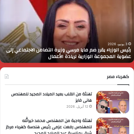
لوزراء
ا
قرر
ي
م
د
ايا
ا
رسي
ا
زيرة
ف
لتضامن
ا
3 يونيو، 2026
رئيس الوزراء يقرر ضم مايا مرسي وزيرة التضامن الاجتماعي إلى
لاجتماعي
و
عضوية المجموعة الوزارية لريادة الأعمال
لى
ا
ضوية
ا
لمجموعة
لوزارية
كهرباء مصر
ريادة
لأعمال
تهنئة من القلب بعيد الميلاد المجيد للمهندس
هانى فايز
12 أبريل، 2026
تهنئة واجبة من المهندس محمد خيرالله
للمهندس رفعت عزمى رئيس هندسة كهرباء مركز
شرق بمناسبة عيد الميلاد المجيد