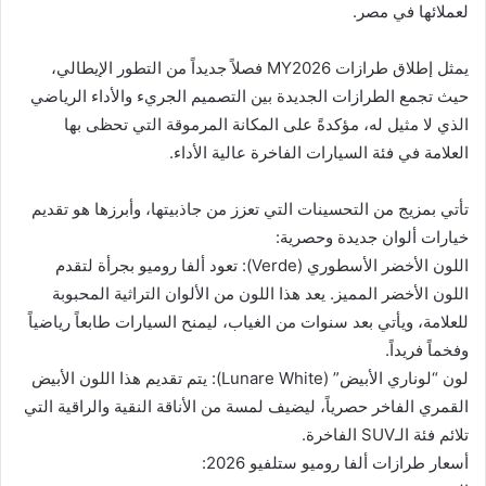
لعملائها في مصر.​
يمثل إطلاق طرازات MY2026 فصلاً جديداً من التطور الإيطالي،
حيث تجمع الطرازات الجديدة بين التصميم الجريء والأداء الرياضي
الذي لا مثيل له، مؤكدةً على المكانة المرموقة التي تحظى بها
العلامة في فئة السيارات الفاخرة عالية الأداء.​
تأتي بمزيج من التحسينات التي تعزز من جاذبيتها، وأبرزها هو تقديم
خيارات ألوان جديدة وحصرية:​
اللون الأخضر الأسطوري (Verde): تعود ألفا روميو بجرأة لتقدم
اللون الأخضر المميز. يعد هذا اللون من الألوان التراثية المحبوبة
للعلامة، ويأتي بعد سنوات من الغياب، ليمنح السيارات طابعاً رياضياً
وفخماً فريداً.​
لون “لوناري الأبيض” (Lunare White): يتم تقديم هذا اللون الأبيض
القمري الفاخر حصرياً، ليضيف لمسة من الأناقة النقية والراقية التي
تلائم فئة الـSUV الفاخرة.​
أسعار طرازات ألفا روميو ستلفيو 2026​: