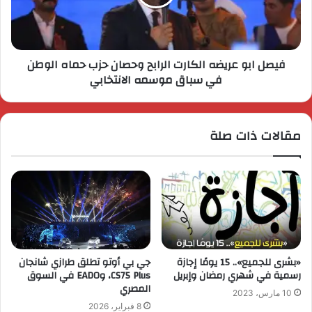
فيصل ابو عريضه الكارت الرابح وحصان حزب حماه الوطن
في سباق موسمه الانتخابي
مقالات ذات صلة
«بشرى للجميع».. 15 يومًا إجازة
جي بي أوتو تطلق طرازي شانجان
رسمية في شهري رمضان وإبريل
CS75 Plus، وEADO في السوق
المصري
10 مارس، 2023
8 فبراير، 2026