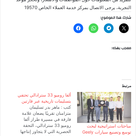
التجربة، يرجى الاتصال بمركز خدمة العملاء الخاص 19570
شارك هذا الموضوع:
معجب بهذه:
مرتبط
ألفا روميو 33 سترادالي تحتفي
بتسليمات تاريخية عبر قارتين
كتب : ماهر بدر تسليمان
متزامنان تقريبًا يضعان علامة
فارقة في مسيرة طراز ألفا
روميو 33 سترادالي، التحفة
مباحثات استراتيجية لبحث
الحصرية التي لا يتجاوز إنتاجها
توسع وتصنيع سيارات Geely