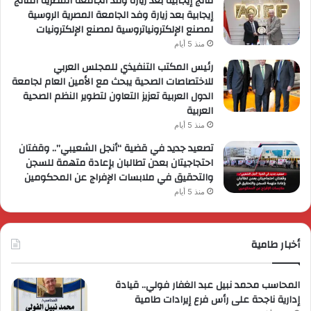
نتائج إيجابية بعد زيارة وفد الجامعة المصرية النتائج
إيجابية بعد زيارة وفد الجامعة المصرية الروسية
لمصنع الإلكترونياتروسية لمصنع الإلكترونيات
منذ 5 أيام
رئيس المكتب التنفيذي للمجلس العربي
للاختصاصات الصحية يبحث مع الأمين العام لجامعة
الدول العربية تعزيز التعاون لتطوير النظم الصحية
العربية
منذ 5 أيام
تصعيد جديد في قضية “أنجل الشعيبي”.. وقفتان
احتجاجيتان بعدن تطالبان بإعادة متهمة للسجن
والتحقيق في ملابسات الإفراج عن المحكومين
منذ 5 أيام
أخبار طامية
المحاسب محمد نبيل عبد الغفار فولي.. قيادة
إدارية ناجحة على رأس فرع إيرادات طامية