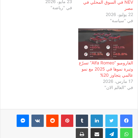
23 مايو، 2026
33 وحدة حول العالم. في
NEV في السوق المحلي في
في "رياضة"
أوستن بولاية تكساس، تسلّم
مصر
أحد رواد الأعمال وعشاق
22 يوليو، 2026
رياضة السيارات سيارته
في "سياسة"
المصممة خصيصًا بلون Rosso
Villa d’Este مع شريط أبيض
على المقدمة…
الفاروميو “Alfa Romeo” تسرّع
وتيرة نموها في 2025 مع نمو
عالمي يتجاوز 20%
17 مارس، 2026
في "العالم الان"
لينكدإن
بينتيريست
ماسنجر
واتساب
تيلقرام
مشاركة عبر البريد
طباعة