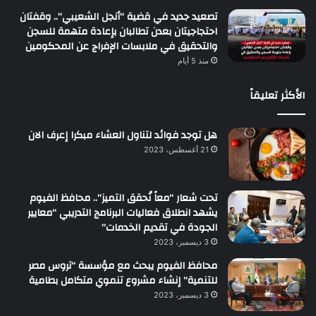
تصعيد جديد في قضية “أنجل الشعيبي”.. وقفتان
احتجاجيتان بعدن تطالبان بإعادة متهمة للسجن
والتحقيق في ملابسات الإفراج عن المحكومين
منذ 5 أيام
الأكثر تعليقاً
هل توجد فوائد لتناول العشاء مبكرا إعرف الان
21 أغسطس، 2023
تحت شعار “معاً نُحقق التميز”.. محافظ الفيوم
يشهد انطلاق فعاليات البرنامج التدريبي “معايير
الجودة في تقديم الخدمات”
3 ديسمبر، 2023
محافظ الفيوم يبحث مع مؤسسة “تروس مصر
للتنمية” إنشاء مشروع تنموي متكامل بطامية
3 ديسمبر، 2023