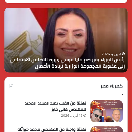
رئيس
الر
الوزراء
الس
يقرر
يثم
ضم
دور
مايا
الق
مرسي
الم
وزيرة
في
التضامن
التن
3 يونيو، 2026
رئيس الوزراء يقرر ضم مايا مرسي وزيرة التضامن الاجتماعي
ا
الاجتماعي
وحم
إلى عضوية المجموعة الوزارية لريادة الأعمال
و
إلى
الأ
عضوية
الق
المجموعة
الوزارية
كهرباء مصر
لريادة
الأعمال
تهنئة من القلب بعيد الميلاد المجيد
للمهندس هانى فايز
12 أبريل، 2026
تهنئة واجبة من المهندس محمد خيرالله