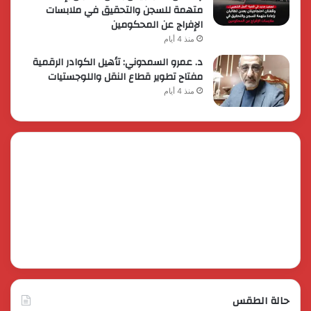
متهمة للسجن والتحقيق في ملابسات
الإفراج عن المحكومين
منذ 4 أيام
د. عمرو السمدوني: تأهيل الكوادر الرقمية
مفتاح تطوير قطاع النقل واللوجستيات
منذ 4 أيام
حالة الطقس