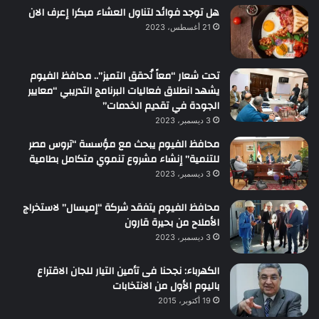
هل توجد فوائد لتناول العشاء مبكرا إعرف الان
21 أغسطس، 2023
تحت شعار “معاً نُحقق التميز”.. محافظ الفيوم
يشهد انطلاق فعاليات البرنامج التدريبي “معايير
الجودة في تقديم الخدمات”
3 ديسمبر، 2023
محافظ الفيوم يبحث مع مؤسسة “تروس مصر
للتنمية” إنشاء مشروع تنموي متكامل بطامية
3 ديسمبر، 2023
محافظ الفيوم يتفقد شركة “إميسال” لاستخراج
الأملاح من بحيرة قارون
3 ديسمبر، 2023
الكهرباء: نجحنا فى تأمين التيار للجان الاقتراع
باليوم الأول من الانتخابات
19 أكتوبر، 2015