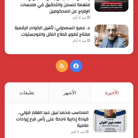
متهمة للسجن والتحقيق في ملابسات
الإفراج عن المحكومين
منذ 4 أيام
د. عمرو السمدوني: تأهيل الكوادر الرقمية
مفتاح تطوير قطاع النقل واللوجستيات
منذ 4 أيام
فيسبوك
ملخص
الموقع
RSS
الأخيرة
الأشهر
تعليقات
المحاسب محمد نبيل عبد الغفار فولي..
قيادة إدارية ناجحة على رأس فرع إيرادات
طامية
منذ 3 أيام