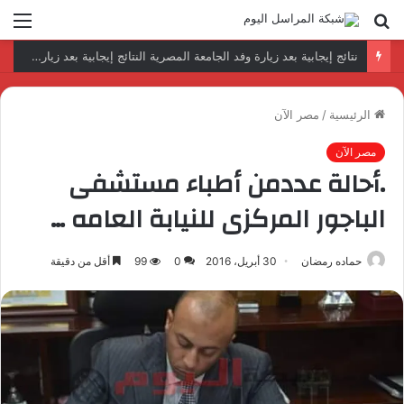
بحث
الق
عن
رئيس المكتب التنفيذي للمجلس العربي للاختصاصات الصحية يبحث مع الأمين العام لجامعة الدول العربية تعزيز التعاون لتطوير النظم الصحية العربية
الرئيسية
/
مصر الآن
مصر الآن
.أحالة عددمن أطباء مستشفى
الباجور المركزى للنيابة العامه …
حماده رمضان
30 أبريل، 2016
0
99
أقل من دقيقة