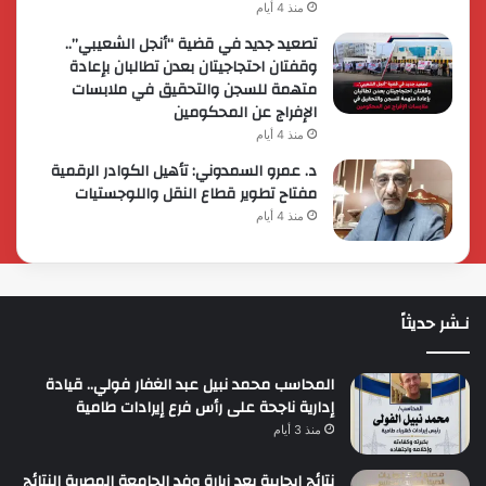
منذ 4 أيام
تصعيد جديد في قضية “أنجل الشعيبي”..
وقفتان احتجاجيتان بعدن تطالبان بإعادة
متهمة للسجن والتحقيق في ملابسات
الإفراج عن المحكومين
منذ 4 أيام
د. عمرو السمدوني: تأهيل الكوادر الرقمية
مفتاح تطوير قطاع النقل واللوجستيات
منذ 4 أيام
نـشر حديثاً
المحاسب محمد نبيل عبد الغفار فولي.. قيادة
إدارية ناجحة على رأس فرع إيرادات طامية
منذ 3 أيام
نتائج إيجابية بعد زيارة وفد الجامعة المصرية النتائج