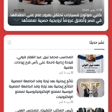
على
13
انطلاقها
بالمت
17 مايو، 2026
8 فبراير، 2026
كايي موتورز للسيارات تحتفل بمرور عام على انطلاقها
في
المصر
في مصر وتُطلق عروضاً ترويجية حصرية لعملائها
الك
مصر
الكبير
وتُطلق
برؤية
عروضاً
جديدة
ترويجية
وتوسع
حصرية
نشر حديثا
عالمي
لعملائها
المحاسب محمد نبيل عبد الغفار فولي..
قيادة إدارية ناجحة على رأس فرع إيرادات
طامية
منذ 3 أيام
نتائج إيجابية بعد زيارة وفد الجامعة المصرية
النتائج إيجابية بعد زيارة وفد الجامعة المصرية
الروسية لمصنع الإلكترونياتروسية لمصنع
الإلكترونيات
منذ 4 أيام
رئيس المكتب التنفيذي للمجلس العربي