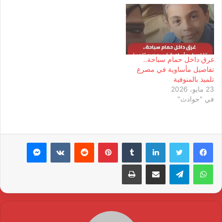
غرق داخل حمام سباحة..
تفاصيل مأساوية في مصرع
تلميذ بالمنوفية
23 مايو، 2026
في "حوادث"
لينكدإن
بينتيريست
ماسنجر
واتساب
تيلقرام
مشاركة عبر البريد
طباعة