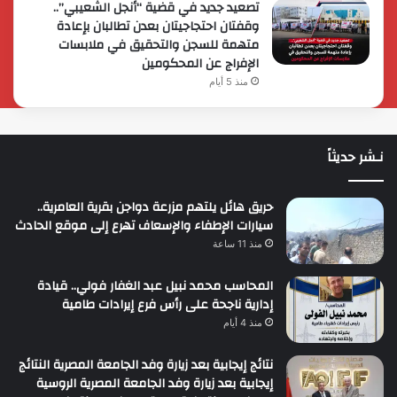
تصعيد جديد في قضية “أنجل الشعيبي”..
وقفتان احتجاجيتان بعدن تطالبان بإعادة
متهمة للسجن والتحقيق في ملابسات
الإفراج عن المحكومين
منذ 5 أيام
نـشر حديثاً
حريق هائل يلتهم مزرعة دواجن بقرية العامرية..
سيارات الإطفاء والإسعاف تهرع إلى موقع الحادث
منذ 11 ساعة
المحاسب محمد نبيل عبد الغفار فولي.. قيادة
إدارية ناجحة على رأس فرع إيرادات طامية
منذ 4 أيام
نتائج إيجابية بعد زيارة وفد الجامعة المصرية النتائج
إيجابية بعد زيارة وفد الجامعة المصرية الروسية