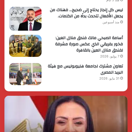
ليس كل إنجاز يحتاج إلى ضجيج… فهناك من
يجعل الأفعال تتحدث بدلًا من الكلمات.
منذ أسبوعين
أسامة الصبحي مالك فندق منازل العين:
فخور بفريقي الذي عكس صورة مشرفة
لفندق منازل العين بالقاهرة
7 يوليو، 2026
تعاون مشترك لجامعة هليوبوليس مع هيئة
البريد المصرى
31 مايو، 2026
الرئيس
الد
السيسي
مح
يثمن
الس
دور
نمو
القوات
للإد
المسلحة
الن