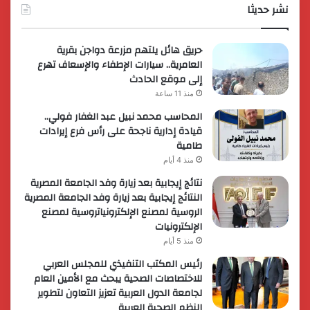
عالمي
نشر حديثا
حريق هائل يلتهم مزرعة دواجن بقرية
العامرية.. سيارات الإطفاء والإسعاف تهرع
إلى موقع الحادث
منذ 11 ساعة
المحاسب محمد نبيل عبد الغفار فولي..
قيادة إدارية ناجحة على رأس فرع إيرادات
طامية
منذ 4 أيام
نتائج إيجابية بعد زيارة وفد الجامعة المصرية
النتائج إيجابية بعد زيارة وفد الجامعة المصرية
الروسية لمصنع الإلكترونياتروسية لمصنع
الإلكترونيات
منذ 5 أيام
رئيس المكتب التنفيذي للمجلس العربي
للاختصاصات الصحية يبحث مع الأمين العام
لجامعة الدول العربية تعزيز التعاون لتطوير
النظم الصحية العربية