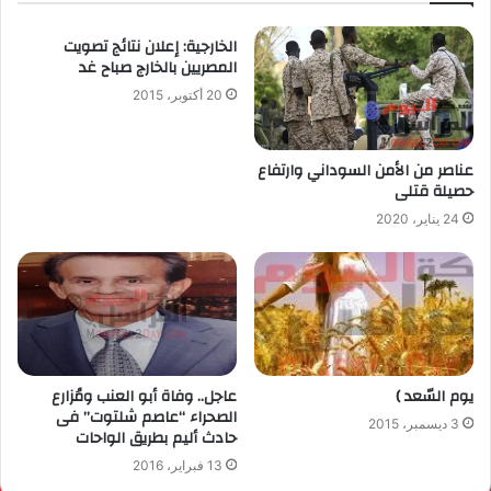
الخارجية: إعلان نتائج تصويت
المصريين بالخارج صباح غد
20 أكتوبر، 2015
عناصر من الأمن السوداني وارتفاع
حصيلة قتلى
24 يناير، 2020
يوم السّعد )
عاجل.. وفاة أبو العنب ومُزارع
الصحراء “عاصم شلتوت” فى
3 ديسمبر، 2015
حادث أليم بطريق الواحات
13 فبراير، 2016