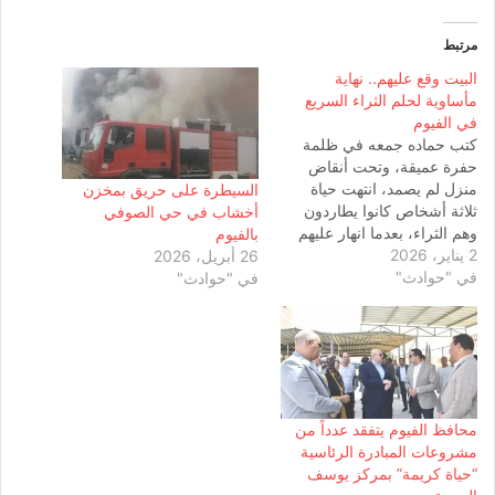
مرتبط
البيت وقع عليهم.. نهاية
مأساوية لحلم الثراء السريع
في الفيوم
كتب حماده جمعه في ظلمة
حفرة عميقة، وتحت أنقاض
منزل لم يصمد، انتهت حياة
السيطرة على حريق بمخزن
ثلاثة أشخاص كانوا يطاردون
أخشاب في حي الصوفي
وهم الثراء، بعدما انهار عليهم
بالفيوم
2 يناير، 2026
المنزل أثناء التنقيب غير
26 أبريل، 2026
في "حوادث"
المشروع عن الآثار داخل إحدى
في "حوادث"
القرى بمركز يوسف الصديق
بمحافظة الفيوم. حفرة بعمق
الموت الواقعة شهدتها القرية
الثامنة، حيث كان الضحايا داخل
حفرة…
محافظ الفيوم يتفقد عدداً من
مشروعات المبادرة الرئاسية
“حياة كريمة” بمركز يوسف