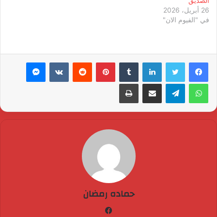
الصديق
26 أبريل، 2026
في "الفيوم الان"
لينكدإن
بينتيريست
ماسنجر
واتساب
تيلقرام
مشاركة عبر البريد
طباعة
حماده رمضان
فيسبوك