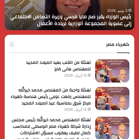
في
وال
التنمية
الم
3 يونيو، 2026
الرئيس السيسي يثمن دور القوات المسلحة في التنمية
ا
وحماية
بأو
وحماية الأمن القومي
ا
الأمن
الف
القومي
كهرباء مصر
تهنئة من القلب بعيد الميلاد المجيد
للمهندس هانى فايز
12 أبريل، 2026
تهنئة واجبة من المهندس محمد خيرالله
للمهندس رفعت عزمى رئيس هندسة كهرباء
مركز شرق بمناسبة عيد الميلاد المجيد
12 أبريل، 2026
تهنئة المهندس محمد خيرالله رئيس مجلس
إدارة شركة كهرباء مصر الوسطى للمحاسب
كمال لطيف يعقوب مسؤل الاشتراكات