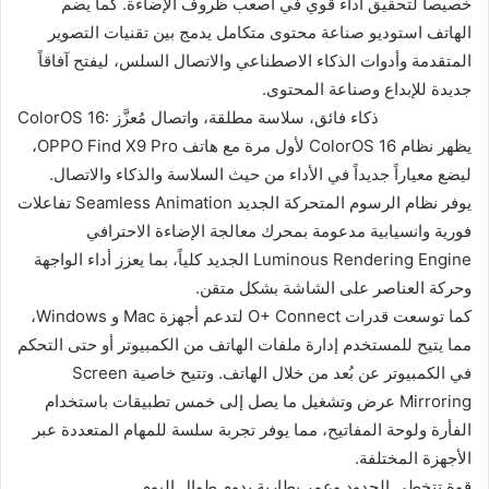
خصيصاً لتحقيق أداء قوي في أصعب ظروف الإضاءة. كما يضم
الهاتف استوديو صناعة محتوى متكامل يدمج بين تقنيات التصوير
المتقدمة وأدوات الذكاء الاصطناعي والاتصال السلس، ليفتح آفاقاً
جديدة للإبداع وصناعة المحتوى.
ColorOS 16: ذكاء فائق، سلاسة مطلقة، واتصال مُعزَّز
يظهر نظام ColorOS 16 لأول مرة مع هاتف OPPO Find X9 Pro،
ليضع معياراً جديداً في الأداء من حيث السلاسة والذكاء والاتصال.
يوفر نظام الرسوم المتحركة الجديد Seamless Animation تفاعلات
فورية وانسيابية مدعومة بمحرك معالجة الإضاءة الاحترافي
Luminous Rendering Engine الجديد كلياً، بما يعزز أداء الواجهة
وحركة العناصر على الشاشة بشكل متقن.
كما توسعت قدرات O+ Connect لتدعم أجهزة Mac و Windows،
مما يتيح للمستخدم إدارة ملفات الهاتف من الكمبيوتر أو حتى التحكم
في الكمبيوتر عن بُعد من خلال الهاتف. وتتيح خاصية Screen
Mirroring عرض وتشغيل ما يصل إلى خمس تطبيقات باستخدام
الفأرة ولوحة المفاتيح، مما يوفر تجربة سلسة للمهام المتعددة عبر
الأجهزة المختلفة.
قوة تتخطى الحدود وعمر بطارية يدوم طوال اليوم