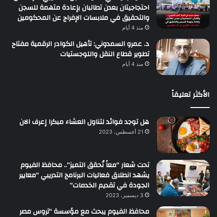
احتجاجيتان بعدن تطالبان بإعادة متهمة للسجن
والتحقيق في ملابسات الإفراج عن المحكومين
منذ 4 أيام
د. عمرو السمدوني: تأهيل الكوادر الرقمية مفتاح
تطوير قطاع النقل واللوجستيات
منذ 4 أيام
الأكثر تعليقاً
هل توجد فوائد لتناول العشاء مبكرا إعرف الان
21 أغسطس، 2023
تحت شعار “معاً نُحقق التميز”.. محافظ الفيوم
يشهد انطلاق فعاليات البرنامج التدريبي “معايير
الجودة في تقديم الخدمات”
3 ديسمبر، 2023
محافظ الفيوم يبحث مع مؤسسة “تروس مصر