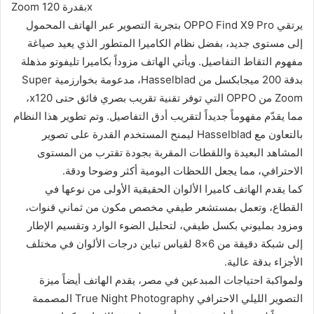
Zoom بقدرة 120x
يرتقي OPPO Find X9 Pro بتجربة التصوير عبر الهاتف المحمول
إلى مستوى جديد، بفضل نظام الكاميرا المتطور الذي يعيد صياغة
مفهوم التقاط التفاصيل. ويأتي الهاتف مزوداً بكاميرا تليفوتو مذهلة
بدقة 200 ميجابكسل من Hasselblad، مدعومة بخوارزمية Super
Zoom من OPPO التي توفر تقنية تقريب بصري فائق حتى x120،
مما يقدّم مفهوماً جديداً لتقريب أدق التفاصيل. وتم تطوير هذا النظام
بالتعاون مع Hasselblad ليمنح المستخدم القدرة على تصوير
المشاهد البعيدة واللقطات المقربة بجودة تقترب من المستوى
الاحترافي، مما يجعل اللحظات اليومية أكثر وضوحا ودقة.
كما يقدم الهاتف كاميرا الألوان الحقيقية الأولى من نوعها في
القطاع، وتعمل بمستشعر طيفي مخصص مكون من ثماني قنوات،
ومزود بمليوني بكسل طيفي، لتحليل الضوء الوارد وتقسيم الإطار
إلى شبكة دقيقة من 6×8 لقياس تباين درجات الألوان في مختلف
الأجزاء بدقة عالية.
ولمواكبة احتياجات المبدعين في مصر، يقدم الهاتف أيضاً ميزة
التصوير الليلي الاحترافي True Night Photography المصممة