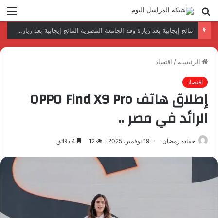
بحث
الق
عن
رئيس المكتب التنفيذي للمجلس العربي للاختصاصات الصحية يبحث مع الأمين العام لجامعة الدول العربية تعزيز التعاون لتطوير النظم الصحية العربية
الرئيسية
/
اقتصاد
اقتصاد
إطلاق هاتف OPPO Find X9 Pro
الرائد في مصر ..
حماده رمضان
19 نوفمبر، 2025
12
4 دقائق