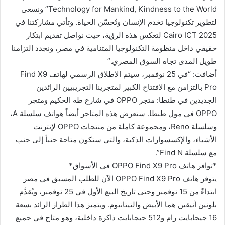
Technology for Mankind, Kindness to the World” ونسعى
لتطوير تكنولوجيا تخدم الإنسان وتُحسّن الحياة. وتأتي مشاركتنا في
Cairo ICT 2025 لتعكس هذه الرؤية، حيث نواصل تقديم ابتكار
حقيقي داخل منظومة التكنولوجيا المتنامية في مصر، ونجدد التزامنا
طويل المدى تجاه السوق المصري.”
أضافت: “في 25 نوفمبر، سيتم الإطلاق الرسمي لهاتف Find X9
Pro بالتزامن مع الافتتاح الكبير لمتجرينا التجريبيين الرائدين
الجديدين في طنطا: متجر OPPO في شارع طه الحكيم ومتجر
OPPO في مول طنطا. ستعرض هذه المتاجر أيضاً هواتف سلسلة A،
وسلسلة Reno، ومجموعة كاملة من منتجات OPPO لإنترنت
الأشياء، والإكسسوارات الذكية، والتي ستكون متاحة جنباً إلى جنب
مع سلسلة Find N”.
*توافر هاتف OPPO Find X9 Pro في الأسواق*
يتوفر هاتف OPPO Find X9 Pro الآن للطلب المسبق في مصر
ابتداءً من 15 نوفمبر وحتى تاريخ البيع الأول في 25 نوفمبر، ويُقدَّم
بلونين أنيقين هما الأبيض والتيتانيوم. ويتميز هذا الطراز الرائد بسعة
16 جيجابايت رام و512 جيجابايت ذاكرة داخلية، وهو متاح في جميع