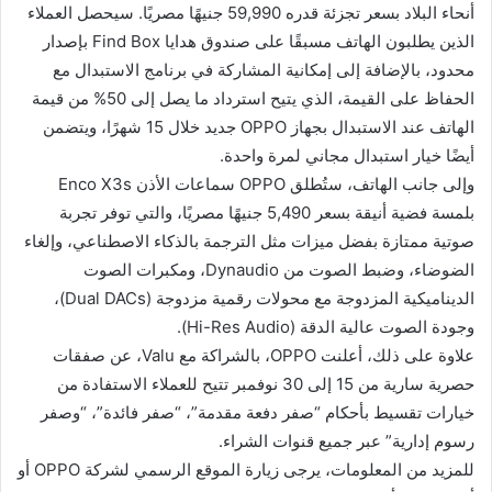
أنحاء البلاد بسعر تجزئة قدره 59,990 جنيهًا مصريًا. سيحصل العملاء
الذين يطلبون الهاتف مسبقًا على صندوق هدايا Find Box بإصدار
محدود، بالإضافة إلى إمكانية المشاركة في برنامج الاستبدال مع
الحفاظ على القيمة، الذي يتيح استرداد ما يصل إلى 50% من قيمة
الهاتف عند الاستبدال بجهاز OPPO جديد خلال 15 شهرًا، ويتضمن
أيضًا خيار استبدال مجاني لمرة واحدة.
وإلى جانب الهاتف، ستُطلق OPPO سماعات الأذن Enco X3s
بلمسة فضية أنيقة بسعر 5,490 جنيهًا مصريًا، والتي توفر تجربة
صوتية ممتازة بفضل ميزات مثل الترجمة بالذكاء الاصطناعي، وإلغاء
الضوضاء، وضبط الصوت من Dynaudio، ومكبرات الصوت
الديناميكية المزدوجة مع محولات رقمية مزدوجة (Dual DACs)،
وجودة الصوت عالية الدقة (Hi-Res Audio).
علاوة على ذلك، أعلنت OPPO، بالشراكة مع Valu، عن صفقات
حصرية سارية من 15 إلى 30 نوفمبر تتيح للعملاء الاستفادة من
خيارات تقسيط بأحكام “صفر دفعة مقدمة”، “صفر فائدة”، “وصفر
رسوم إدارية” عبر جميع قنوات الشراء.
للمزيد من المعلومات، يرجى زيارة الموقع الرسمي لشركة OPPO أو