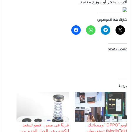
أقرب متجر أو موزع معتمد.
شارك هذا الموضوع:
معجب بهذه:
مرتبط
اوبو “OPPO “وميدياتيك
قريبًا في مصر.. فيفو تستعد
(MediaTek) تستعرضان
للكشف عن الجيل الجديد من