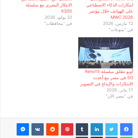
ابتكارات الذكاء الاصطناعي
الابتكار البصري مع سلسلة
على الهواتف خلال مؤتمر
X300
MWC 2026
22 يوليو، 2026
12 مارس، 2026
في "محافظات"
في "منوعات"
أوبو تطلق سلسلة Reno15
5G في مصر مع أحدث
الابتكارات والإبداع في التصوير
17 يناير، 2026
في "مصر الآن"
لينكدإن
بينتيريست
ماسنجر
واتساب
تيلقرام
مشاركة عبر البريد
طباعة