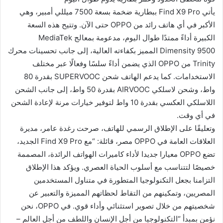
يأتي Find X9 Pro ببطارية ضخمة بسعة 7500 ميللي أمبير، وهي
الأكبر في أي هاتف رائد من OPPO حتى الآن. وتتيح هذه السعة
الكبيرة أداءً ممتدًا طوال اليوم، مدعومة بمعالج MediaTek
Dimensity 9500 المميز بكفاءته العالية، إلى جانب تحسينات محرك
Trinity من OPPO الذي يضمن أداءً سلسًا وفعالًا عبر مختلف
الاستخدامات. كما يدعم الهاتف شحن SUPERVOOC بقدرة 80
واط، وشحن لاسلكي AIRVOOC بقدرة 50 واط، إلى جانب الشحن
اللاسلكي العكسي بقدرة 10 واط لتوفير خيارات مرنة لإعادة الشحن
في أي وقت.
وتعليقًا على الإطلاق الرسمي للهاتف، صرحت رغدة عامر، مديرة
العلاقات العامة في OPPO مصر، قائلة: “مع Find X9 Pro الجديد،
تضع OPPO معيارا جديدا لأداء كاميرات الهواتف الرائدة، المصممة
خصيصًا لتتناسب مع أسلوب الحياة العصري. ويؤكد هذا الإطلاق
التزامنا بجعل التكنولوجيا المتطورة في متناول المستخدمين
المصريين، وتمكينهم من التقاط لحظاتهم المميزة والتعبير عن
شخصيتهم من خلال تصوير استثنائي وأداء قوي. في OPPO، نحن
نؤمن بمبدأ “التكنولوجيا من أجل الإنسان واللطف من أجل العالم –