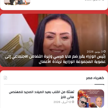
ئيس
ا
لوزراء
ا
قرر
ي
م
د
ايا
ا
رسي
ا
زيرة
ف
لتضامن
ا
3 يونيو، 2026
رئيس الوزراء يقرر ضم مايا مرسي وزيرة التضامن الاجتماعي إلى
لاجتماعي
و
عضوية المجموعة الوزارية لريادة الأعمال
لى
ا
ضوية
ا
لمجموعة
لوزارية
كهرباء مصر
ريادة
لأعمال
تهنئة من القلب بعيد الميلاد المجيد للمهندس
هانى فايز
12 أبريل، 2026