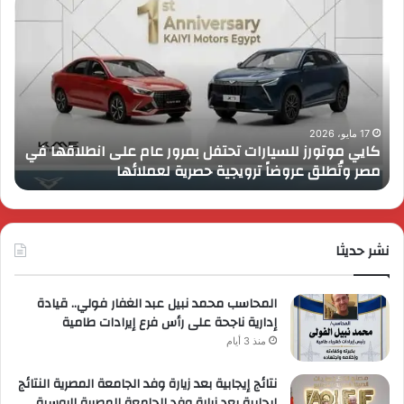
كايي
تفا
موتورز
إطل
للسيارات
قمة
تحتفل
رايز
بمرور
اب
عام
الـ
على
13
انطلاقها
بال
17 مايو، 2026
كايي موتورز للسيارات تحتفل بمرور عام على انطلاقها في
في
الم
مصر وتُطلق عروضاً ترويجية حصرية لعملائها
ب
مصر
الكب
وتُطلق
برؤي
عروضاً
جدي
ترويجية
وتو
حصرية
نشر حديثا
عال
لعملائها
المحاسب محمد نبيل عبد الغفار فولي.. قيادة
إدارية ناجحة على رأس فرع إيرادات طامية
منذ 3 أيام
نتائج إيجابية بعد زيارة وفد الجامعة المصرية النتائج
إيجابية بعد زيارة وفد الجامعة المصرية الروسية