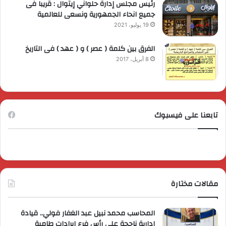
رئيس مجلس إدارة حلواني إيتوال : قريبا فى
جميع انحاء الجمهورية ونسعى للعالمية
19 يوليو، 2021
الفرق بين كلمة ( عصر ) و ( عهد ) فى التاريخ
8 أبريل، 2017
تابعنا على فيسبوك
مقالات مختارة
المحاسب محمد نبيل عبد الغفار فولي.. قيادة
إدارية ناجحة على رأس فرع إيرادات طامية