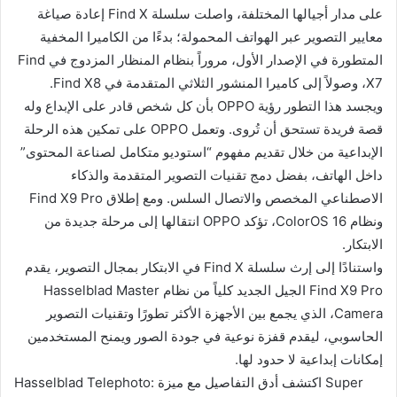
على مدار أجيالها المختلفة، واصلت سلسلة Find X إعادة صياغة
معايير التصوير عبر الهواتف المحمولة؛ بدءًا من الكاميرا المخفية
المتطورة في الإصدار الأول، مروراً بنظام المنظار المزدوج في Find
X7، وصولاً إلى كاميرا المنشور الثلاثي المتقدمة في Find X8.
ويجسد هذا التطور رؤية OPPO بأن كل شخص قادر على الإبداع وله
قصة فريدة تستحق أن تُروى. وتعمل OPPO على تمكين هذه الرحلة
الإبداعية من خلال تقديم مفهوم “استوديو متكامل لصناعة المحتوى”
داخل الهاتف، بفضل دمج تقنيات التصوير المتقدمة والذكاء
الاصطناعي المخصص والاتصال السلس. ومع إطلاق Find X9 Pro
ونظام ColorOS 16، تؤكد OPPO انتقالها إلى مرحلة جديدة من
الابتكار.
واستنادًا إلى إرث سلسلة Find X في الابتكار بمجال التصوير، يقدم
Find X9 Pro الجيل الجديد كلياً من نظام Hasselblad Master
Camera، الذي يجمع بين الأجهزة الأكثر تطورًا وتقنيات التصوير
الحاسوبي، ليقدم قفزة نوعية في جودة الصور ويمنح المستخدمين
إمكانات إبداعية لا حدود لها.
Hasselblad Telephoto: اكتشف أدق التفاصيل مع ميزة Super