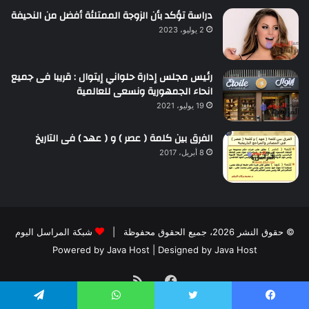
دراسة تؤكد بأن الزوجة الممتلئة أفضل من النحيفة
2 يوليو، 2023
رئيس مجلس إدارة حلواني إيتوال : قريبا فى جميع
انحاء الجمهورية ونسعى للعالمية
19 يوليو، 2021
الفرق بين كلمة ( عصر ) و ( عهد ) فى التاريخ
8 أبريل، 2017
© حقوق النشر 2026، جميع الحقوق محفوظة |
شبكة المراسل اليوم
Powered by
Java Host
| Designed by
Java Host
فيسبوك
ملخص
يسبوك
تويتر
واتساب
تيلقرام