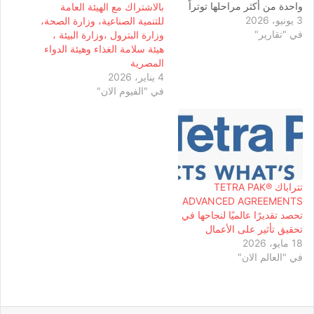
واحدة من أكثر مراحلها توتراً
بالاشتراك مع الهيئة العامة
3 يونيو، 2026
في السنوات الأخيرة، وفق ما
للتنمية الصناعية، وزارة الصحة،
في "تقارير"
كشفت عنه صحيفة “يديعوت
وزارة البترول ،وزارة البيئة ،
أحرونوت” العبرية في تقرير
هيئة سلامة الغذاء وهيئة الدواء
موسّع أشار إلى أن ما يجري
المصرية
يتجاوز الخلافات السياسية
4 يناير، 2026
التقليدية ليعكس صراعاً معقداً
في "الفيوم الان"
بين الاعتبارات الانتخابية…
تتراباك TETRA PAK®️
ADVANCED AGREEMENTS
تحصد تقديرًا عالميًا لنجاحها في
تحقيق تأثير على الأعمال
18 مايو، 2026
في "العالم الان"