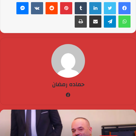
لينكدإن
بينتيريست
ماسنجر
واتساب
تيلقرام
مشاركة عبر البريد
طباعة
حماده رمضان
فيسبوك