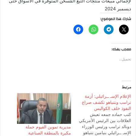
لإجمالي مبيعات منتجات التبغ المُسخَّن المتوفرة في الأسواق حتى
ديسمبر 2024
شارك هذا الموضوع:
معجب بهذه:
تحميل...
مرتبط
الإعلام الإسـ ــرائيلي: أزمة
ترامب ونتنياهو تكشف صراع
النفوذ خلف الكواليس
كتب حماده جمعه تعيش
العلاقات بين الرئيس الأمريكي
دونالد ترامب ورئيس الوزراء
مديرية تموين الفيوم حملة
الإسـ ــرائيلي بنيامين نتنياهو
مكبرة بالمنطقة الصناعية