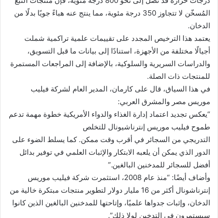
درجات حرارة قد تصل إلى نحو 800 درجة مئوية، فإن منتجات التبغ
المُسخّن لا تتجاوز 350 درجة مئوية، مما ينتج عنه هباءً جويًا بدلًا من
الدخان.
يعتمد هذا الترخيص المجدد على تقييمات علمية تراكمية شملت
أجيالًا مختلفة من الأجهزة، استنادًا إلى بيانات ما قبل التسويق،
والدراسات السريرية والسلوكية، بالإضافة إلى المراجعات المستمرة
للمنتجات ذات الصلة.
في هذا السياق، قال على كارمان، المدير العام لشركة فيليب
موريس مصر والمشرق العربي:
“يعكس تجديد اعتماد إدارة الغذاء والدواء الأمريكية خطوة مهمة تدعم
طموح فيليب موريس إنترناشيونال للتخلص
التدريجي من السجائر في أقرب وقت ممكن. كما يسلط الضوء على
الدور الذي يمكن أن يلعبه الابتكار والإثبات العلمي في توفير بدائل
أفضل للسجائر للمدخنين البالغين.”
وأضاف أيضًا: “منذ عام 2008، استثمرت شركة فيليب موريس
إنترناشونال أكثر من 16 مليار دولار لتطوير منتجات مبتكرة خالية من
الدخان، وإثبات جدواها علميًا، وإتاحتها للمدخنين البالغين الذين كانوا
سيستمرون في التدخين لولا ذلك”.