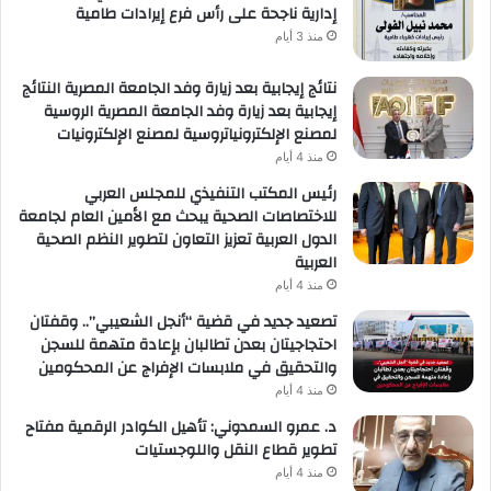
إدارية ناجحة على رأس فرع إيرادات طامية
منذ 3 أيام
نتائج إيجابية بعد زيارة وفد الجامعة المصرية النتائج
إيجابية بعد زيارة وفد الجامعة المصرية الروسية
لمصنع الإلكترونياتروسية لمصنع الإلكترونيات
منذ 4 أيام
رئيس المكتب التنفيذي للمجلس العربي
للاختصاصات الصحية يبحث مع الأمين العام لجامعة
الدول العربية تعزيز التعاون لتطوير النظم الصحية
العربية
منذ 4 أيام
تصعيد جديد في قضية “أنجل الشعيبي”.. وقفتان
احتجاجيتان بعدن تطالبان بإعادة متهمة للسجن
والتحقيق في ملابسات الإفراج عن المحكومين
منذ 4 أيام
د. عمرو السمدوني: تأهيل الكوادر الرقمية مفتاح
تطوير قطاع النقل واللوجستيات
منذ 4 أيام