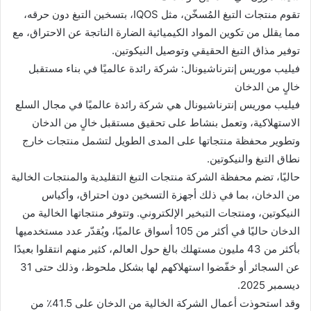
تقوم منتجات التبغ المُسخّن، مثل IQOS، بتسخين التبغ دون حرقه،
مما يقلل من تكوين المواد الكيميائية الضارة الناتجة عن الاحتراق، مع
توفير مذاق التبغ الحقيقي وتوصيل النيكوتين.
فيليب موريس إنترناشيونال: شركة رائدة عالميًا في بناء مستقبل
خالٍ من الدخان
فيليب موريس إنترناشيونال هي شركة رائدة عالميًا في مجال السلع
الاستهلاكية، وتعمل بنشاط على تحقيق مستقبل خالٍ من الدخان
وتطوير محفظة منتجاتها على المدى الطويل لتشمل منتجات خارج
نطاق التبغ والنيكوتين.
حاليًا، تضم محفظة الشركة منتجات التبغ التقليدية والمنتجات الخالية
من الدخان، بما في ذلك أجهزة التسخين دون احتراق، وأكياس
النيكوتين، ومنتجات التبخير الإلكتروني. وتتوفر منتجاتها الخالية من
الدخان حاليًا في أكثر من 105 أسواق عالميًا، ويُقدّر عدد مستخدميها
بأكثر من 43 مليون مستهلك بالغ حول العالم، كثير منهم انتقلوا بعيدًا
عن السجائر أو خفّضوا استهلاكهم لها بشكل ملحوظ، وذلك حتى 31
ديسمبر 2025.
وقد استحوذت أعمال الشركة الخالية من الدخان على 41.5٪ من