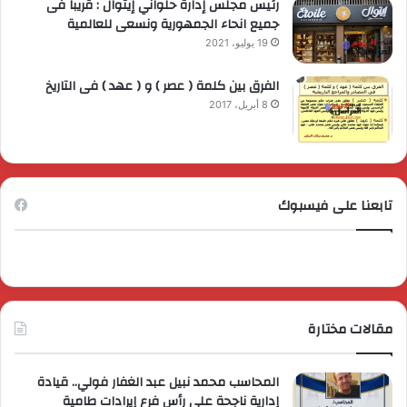
رئيس مجلس إدارة حلواني إيتوال : قريبا فى
جميع انحاء الجمهورية ونسعى للعالمية
19 يوليو، 2021
الفرق بين كلمة ( عصر ) و ( عهد ) فى التاريخ
8 أبريل، 2017
تابعنا على فيسبوك
مقالات مختارة
المحاسب محمد نبيل عبد الغفار فولي.. قيادة
إدارية ناجحة على رأس فرع إيرادات طامية