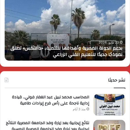
الدولة
موت
المصرية
للس
وأهدافها
تحت
للتنمية..
بمر
«دالتكس»
عام
تطلق
على
نموذجًا
انطل
23 مايو، 2026
بدعم الدولة المصرية وأهدافها للتنمية.. «دالتكس» تطلق
ك
جديدًا
في
نموذجًا جديدًا للتعليم الفني الزراعي
م
للتعليم
مصر
الفني
وتُ
الزراعي
عرو
ترو
نشر حديثا
حصر
لعمل
المحاسب محمد نبيل عبد الغفار فولي.. قيادة
إدارية ناجحة على رأس فرع إيرادات طامية
منذ 3 أيام
نتائج إيجابية بعد زيارة وفد الجامعة المصرية النتائج
إيجابية بعد زيارة وفد الجامعة المصرية الروسية