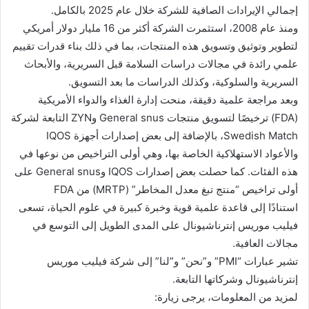
إجمالي الإيرادات الصافية للشركة خلال عام 2025 بالكامل.
ومنذ عام 2008، استثمرت الشركة أكثر من 16 مليار دولار أمريكي
لتطوير وتوثيق وتسويق هذه المنتجات، بما في ذلك بناء قدرات تقييم
علمي رائدة في مجالات دراسات السلامة قبل السريرية، والأبحاث
السريرية والسلوكية، وكذلك الدراسات ما بعد التسويق.
وبعد مراجعة علمية دقيقة، منحت إدارة الغذاء والدواء الأمريكية
(FDA) ترخيصًا لتسويق منتجات General snus وZYN التابعة لشركة
Swedish Match، بالإضافة إلى بعض إصدارات أجهزة IQOS
والأعواد الاستهلاكية الخاصة بها، وهي أولى التراخيص من نوعها في
هذه الفئات. كما حصلت بعض إصدارات IQOS وGeneral snus على
أولى تراخيص “منتج تبغ معدل المخاطر” (MRTP) من FDA
استنادًا إلى قاعدة علمية قوية وخبرة كبيرة في علوم الحياة، تسعى
فيليب موريس إنترناشيونال على المدى الطويل إلى التوسع في
مجالات العافية.
تشير عبارات “PMI” و”نحن” و”لنا” إلى شركة فيليب موريس
إنترناشيونال وشركاتها التابعة.
لمزيد من المعلومات، يرجى زيارة: