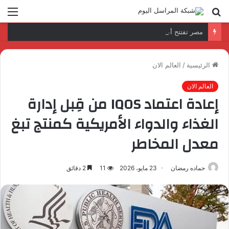
بحث
الق
عن
مصر تفتتح أعمال النسخة الحادية عشرة من أسبوع أفريقيا والمحيط الهندي (AFI Aviation Week).. بمشاركة “النيل للطيران”
الرئيسية
/
العالم الان
العالم الان
إعادة اعتماد IQOS من قِبل إدارة
الغذاء والدواء الأمريكية كمنتج تبغ
معدل المخاطر
حماده رمضان
23 مايو، 2026
11
2 دقائق