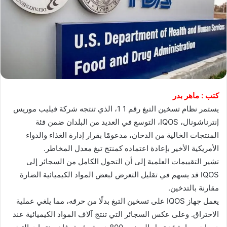
كتب : ماهر بدر
يستمر نظام تسخين التبغ رقم 1 1، الذي تنتجه شركة فيليب موريس
إنترناشونال، IQOS، التوسع في العديد من البلدان ضمن فئة
المنتجات الخالية من الدخان، مدعومًا بقرار إدارة الغذاء والدواء
الأمريكية الأخير بإعادة اعتماده كمنتج تبغ معدل المخاطر.
تشير التقييمات العلمية إلى أن التحول الكامل من السجائر إلى
IQOS قد يسهم في تقليل التعرض لبعض المواد الكيميائية الضارة
مقارنة بالتدخين.
يعمل جهاز IQOS على تسخين التبغ بدلًا من حرقه، مما يلغي عملية
الاحتراق. وعلى عكس السجائر التي تنتج آلاف المواد الكيميائية عند