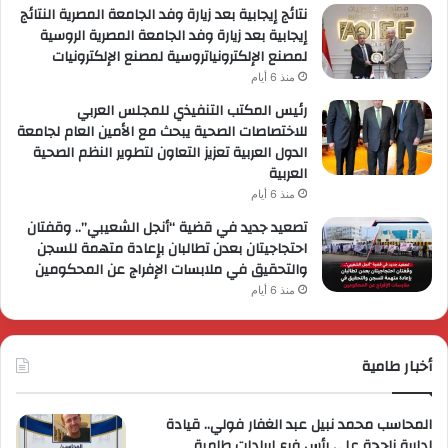
نتائج إيجابية بعد زيارة وفد الجامعة المصرية النتائج
إيجابية بعد زيارة وفد الجامعة المصرية الروسية
لمصنع الإلكترونياتروسية لمصنع الإلكترونيات
منذ 6 أيام
رئيس المكتب التنفيذي للمجلس العربي
للاختصاصات الصحية يبحث مع الأمين العام لجامعة
الدول العربية تعزيز التعاون لتطوير النظم الصحية
العربية
منذ 6 أيام
تصعيد جديد في قضية “أنجل الشعيبي”.. وقفتان
احتجاجيتان بعدن تطالبان بإعادة متهمة للسجن
والتحقيق في ملابسات الإفراج عن المحكومين
منذ 6 أيام
أخبار طامية
المحاسب محمد نبيل عبد الغفار فولي.. قيادة
إدارية ناجحة على رأس فرع إيرادات طامية