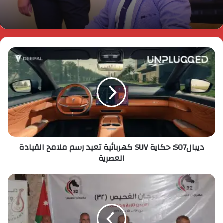
فجوة سوق العناية اليومية بالفم
ديبالS07: حكاية SUV كهربائية تعيد رسم ملامح القيادة
العصرية