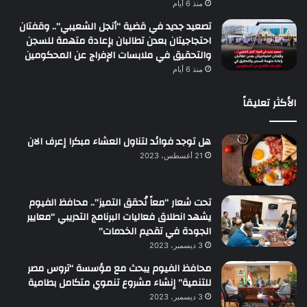
منذ 6 أيام
تصعيد جديد في قضية “أنجل الشعيبي”.. وقفتان
احتجاجيتان بعدن تطالبان بإعادة متهمة للسجن
والتحقيق في ملابسات الإفراج عن المحكومين
منذ 6 أيام
الأكثر تعليقاً
هل توجد فوائد لتناول العشاء مبكرا إعرف الان
21 أغسطس، 2023
تحت شعار “معاً نُحقق التميز”.. محافظ الفيوم
يشهد انطلاق فعاليات البرنامج التدريبي “معايير
الجودة في تقديم الخدمات”
3 ديسمبر، 2023
محافظ الفيوم يبحث مع مؤسسة “تروس مصر
للتنمية” إنشاء مشروع تنموي متكامل بطامية
3 ديسمبر، 2023