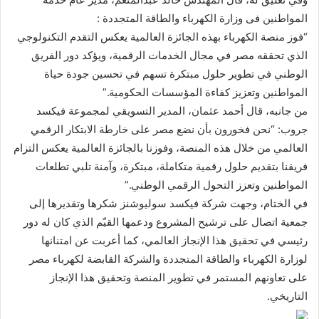
المواطنين فى وزارة الكهرباء والطاقة المتجددة :
“فوز منصة الكهرباء بهذه الجائزة العالمية يعكس التقدم التكنولوجي
الذي تحققه مصر في مجال الخدمات الرقمية، ويؤكد دور الفريق
الوطني في تطوير حلول مبتكرة تسهم في تحسين جودة حياة
المواطنين وتعزيز كفاءة المؤسسات الحكومية.”
من جانبه، قال أحمد عثمان، المدير التسويقي لمجموعة فيكسد
جروب: “نحن فخورون بأن نضع مصر على خارطة الابتكار الرقمي
العالمي من خلال هذه المنصة، وفوزنا بالجائزة العالمية يعكس التزام
فريقنا بتقديم حلول رقمية متكاملة، مبتكرة، وآمنة تلبي تطلعات
المواطنين وتعزز التحول الرقمي الوطني.”
في الختام، وجهت شركة فيكسد سوليوشنز شكرها وتقديرها إلى
جمعية اتصال على ترشيح المشروع ودعمها القيّم الذي كان له دور
رئيسي في تحقيق هذا الإنجاز العالمي، كما أعربت عن امتنانها
لوزارة الكهرباء والطاقة المتجددة والشركة القابضة لكهرباء مصر
على تعاونهم المستمر في تطوير المنصة وتحقيق هذا الإنجاز
التاريخي.