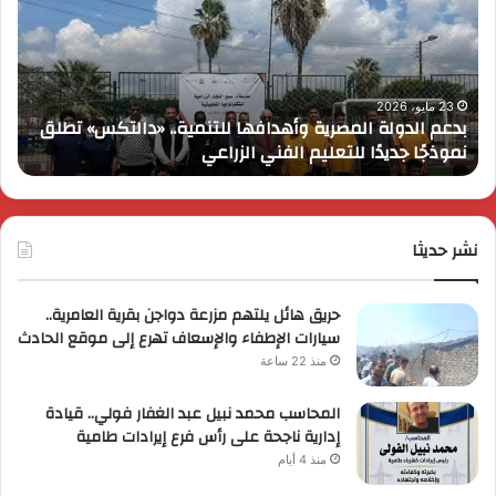
وأهدافها
تحت
للتنمية..
بمر
«دالتكس»
عام
تطلق
على
نموذجًا
انطل
23 مايو، 2026
بدعم الدولة المصرية وأهدافها للتنمية.. «دالتكس» تطلق
ك
جديدًا
في
نموذجًا جديدًا للتعليم الفني الزراعي
م
للتعليم
مصر
الفني
وتُ
الزراعي
عرو
ترو
نشر حديثا
حصر
لعمل
حريق هائل يلتهم مزرعة دواجن بقرية العامرية..
سيارات الإطفاء والإسعاف تهرع إلى موقع الحادث
منذ 22 ساعة
المحاسب محمد نبيل عبد الغفار فولي.. قيادة
إدارية ناجحة على رأس فرع إيرادات طامية
منذ 4 أيام