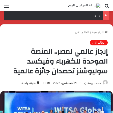
بحث
الق
عن
د. عمرو السمدوني: تأهيل الكوادر الرقمية مفتاح تطوير قطاع النقل واللوجستيات
الرئيسية
/
العالم الان
العالم الان
إنجاز عالمي لمصر.. المنصة
الموحدة للكهرباء وفيكسد
سوليوشنز تحصدان جائزة عالمية
حماده رمضان
21 أغسطس، 2025
12
دقيقة واحدة