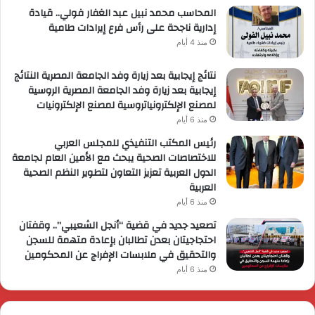
المحاسب محمد نبيل عبد الغفار فولي.. قيادة
إدارية ناجحة على رأس فرع إيرادات طامية
منذ 4 أيام
نتائج إيجابية بعد زيارة وفد الجامعة المصرية النتائج
إيجابية بعد زيارة وفد الجامعة المصرية الروسية
لمصنع الإلكترونياتروسية لمصنع الإلكترونيات
منذ 6 أيام
رئيس المكتب التنفيذي للمجلس العربي
للاختصاصات الصحية يبحث مع الأمين العام لجامعة
الدول العربية تعزيز التعاون لتطوير النظم الصحية
العربية
منذ 6 أيام
تصعيد جديد في قضية “أنجل الشعيبي”.. وقفتان
احتجاجيتان بعدن تطالبان بإعادة متهمة للسجن
والتحقيق في ملابسات الإفراج عن المحكومين
منذ 6 أيام