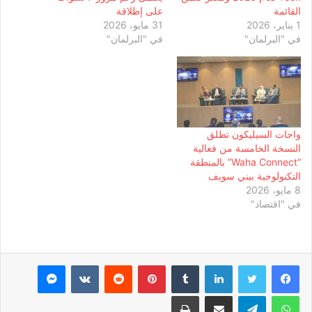
القائمة
على إطلاقة
1 يناير، 2026
31 مايو، 2026
في "البرلمان"
في "البرلمان"
واحات السيليكون تطلق
النسخة الخامسة من فعالية
“Waha Connect” بالمنطقة
التكنولوجية ببني سويف
8 مايو، 2026
في "اقتصاد"
لينكدإن
بينتيريست
ماسنجر
واتساب
تيلقرام
مشاركة عبر البريد
طباعة