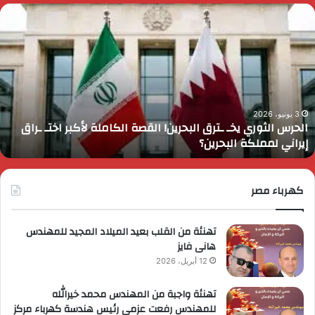
لحرس
ر
لثوري
ا
خـ
ي
ترق
ض
لبحرين!
م
لقصة
م
لكاملة
و
أكبر
ا
3 يونيو، 2026
الحرس الثوري يخـ ـترق البحرين! القصة الكاملة لأكبر اختـ ـراق
ختـ
ا
إيراني لمملكة البحرين؟
راق
إ
يراني
ع
مملكة
ا
لبحرين؟
كهرباء مصر
ا
ل
ا
تهنئة من القلب بعيد الميلاد المجيد للمهندس
هانى فايز
12 أبريل، 2026
تهنئة واجبة من المهندس محمد خيرالله
للمهندس رفعت عزمى رئيس هندسة كهرباء مركز