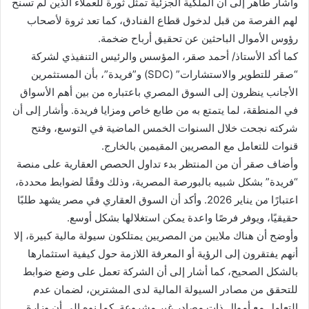
وأشار طاهر إلى أن الملكية الجزئية تمثل ثورة للعملاء الذين لم تسنح
لهم الفرصة من قبل لدخول قطاع الفنادق، كما تعد ثروة لأصحاب
رؤوس الأموال الباحثين عن تحقيق أرباح ضخمة.
كما أكد الأستاذ/ أحمد صقر، المؤسس والرئيس التنفيذي لشركة
“صقر للتطوير والاستشارات” (SDC) و”فريدة”، بأن المستثمرين
الأجانب ينظرون إلى السوق المصري باعتباره من بين أهم الأسواق
في المنطقة، لما يتمتع به من طابع خاص ومزايا فريدة. وأشار إلى أن
شركته نجحت خلال السنوات الخمس الماضية في التوسع، وفتح
قنوات للتعامل مع المصريين المقيمين بالخارج.
وأضاف صقر أن من المنتظر بدء تداول الحصص العقارية على منصة
“فريدة” بشكل شبيه بالبورصة المصرية، وذلك وفقًا لضوابط محددة،
اعتبارًا من يناير 2026. وأكد أن السوق العقاري في مصر يشهد طلبًا
حقيقيًا، ويوفر فرصًا واعدة يمكن استغلالها بشكل أوسع.
وأوضح أن هناك ملايين من المصريين يمتلكون سيولة مالية كبيرة، إلا
أنهم يفتقرون إلى الرؤية أو المعرفة اللازمة حول كيفية استثمارها
بالشكل الصحيح، كما أشار إلى أن الشركة تعمل على وضع ضوابط
للتحقق من مصادر السيولة المالية لدى المشترين، لضمان عدم
التعامل مع أموال ذات مصادر غير مشروعة. كما نوه إلى أن وزارة