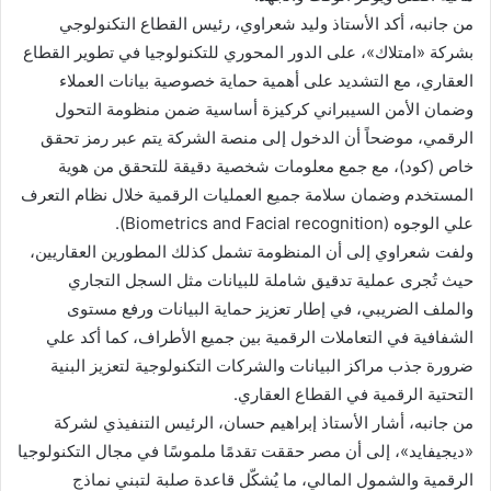
من جانبه، أكد الأستاذ وليد شعراوي، رئيس القطاع التكنولوجي
بشركة «امتلاك»، على الدور المحوري للتكنولوجيا في تطوير القطاع
العقاري، مع التشديد على أهمية حماية خصوصية بيانات العملاء
وضمان الأمن السيبراني كركيزة أساسية ضمن منظومة التحول
الرقمي، موضحاً أن الدخول إلى منصة الشركة يتم عبر رمز تحقق
خاص (كود)، مع جمع معلومات شخصية دقيقة للتحقق من هوية
المستخدم وضمان سلامة جميع العمليات الرقمية خلال نظام التعرف
علي الوجوه (Biometrics and Facial recognition).
ولفت شعراوي إلى أن المنظومة تشمل كذلك المطورين العقاريين،
حيث تُجرى عملية تدقيق شاملة للبيانات مثل السجل التجاري
والملف الضريبي، في إطار تعزيز حماية البيانات ورفع مستوى
الشفافية في التعاملات الرقمية بين جميع الأطراف، كما أكد علي
ضرورة جذب مراكز البيانات والشركات التكنولوجية لتعزيز البنية
التحتية الرقمية في القطاع العقاري.
من جانبه، أشار الأستاذ إبراهيم حسان، الرئيس التنفيذي لشركة
«ديجيفايد»، إلى أن مصر حققت تقدمًا ملموسًا في مجال التكنولوجيا
الرقمية والشمول المالي، ما يُشكّل قاعدة صلبة لتبني نماذج