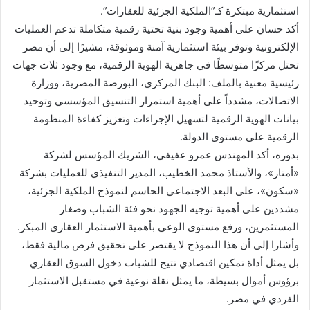
استثمارية مبتكرة كـ”الملكية الجزئية للعقارات”.
أكد حسان على أهمية وجود بنية تحتية رقمية متكاملة تدعم العمليات
الإلكترونية وتوفر بيئة استثمارية آمنة وموثوقة، مشيرًا إلى أن مصر
تحتل مركزًا متوسطًا في جاهزية الهوية الرقمية، مع وجود ثلاث جهات
رئيسية معنية بالملف: البنك المركزي، البورصة المصرية، ووزارة
الاتصالات، مشدداً على أهمية استمرار التنسيق المؤسسي وتوحيد
بيانات الهوية الرقمية لتسهيل الإجراءات وتعزيز كفاءة المنظومة
الرقمية على مستوى الدولة.
بدوره، أكد المهندس عمرو عفيفي، الشريك المؤسس لشركة
«أمتار»، والأستاذ محمد الخطيب، المدير التنفيذي للعمليات بشركة
«سكون»، على البعد الاجتماعي الحاسم لنموذج الملكية الجزئية،
مشددين على أهمية توجيه الجهود نحو فئة الشباب وصغار
المستثمرين، ورفع مستوى الوعي بأهمية الاستثمار العقاري المبكر.
وأشارا إلى أن هذا النموذج لا يقتصر على تحقيق فرص مالية فقط،
بل يمثل أداة تمكين اقتصادي تتيح للشباب دخول السوق العقاري
برؤوس أموال بسيطة، ما يمثل نقلة نوعية في مستقبل الاستثمار
الفردي في مصر.