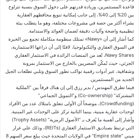
قاعدة المستثمرين، وزيادة قدرتهم على دخول السوق بنسبة تتراوح
بين 20% إلى 40%، إلى جانب إمكانية تنويع محافظهم العقارية
بشراء أكثر من حصة في مشروعات مختلفة، وهو ما يتطلب بيئة
تنظيمية واضحة وآليات دقيقة لضمان العوائد والاستدامة.
كما أشار إلى أن «Nawy» تمتلك منظومة متكاملة تجمع بين الخبرة
في السوق العقاري والتكنولوجيا، لافتًا إلى أن ذراعها الاستثمارية،
Nawy Shares، تُعد من المنصات الرائدة في الاستثمار العقاري
الجزئي، حيث تُمكّن المصريين بالخارج من الاستثمار بمرونة
وشفافية، عبر أدوات رقمية تواكب تطور السوق وتلبي تطلعات الجيل
الجديد من المستثمرين.
فيما تطرق المهندس / بدير رزق إلي إن هناك فرقاً بين “الملكية
المشتركة” (Co-ownership) و”التمويل الجماعي”
(Crowdfunding)، موضحاً أن الأولى تتعلق بامتلاك عدد من الأفراد
لوحدات عقارية مبنية، بينما الثانية تركز على الوحدات غير المبنية.
وأشار إلى أهمية ما يُعرف بـ “الأصول الرمزية” (Trophy Assets)
التي ترتبط بصناديق الاستثمار العقاري (REITs)، وذلك علي غرار
مبني “Empire state” في الولايات المتحدة حيث يبلغ سعر السهم 8