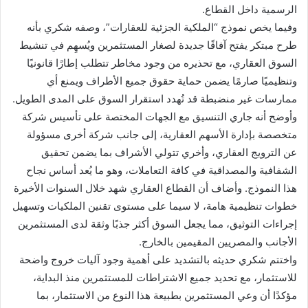
الرسمية داخل القطاع.
وفيما يخص نموذج “الملكية الجزئية للعقارات”، وصفه شكري بأنه
طرح مبتكر يفتح آفاقًا جديدة لصغار المستثمرين ويُسهِم في تنشيط
السوق العقاري، مع تحذيره من وجود مخاطر تتطلب إطارًا قانونيًا
وتنظيميًا صارمًا يضمن حماية حقوق جميع الأطراف ويمنع أي
ممارسات غير منضبطة قد تُهدد استقرار السوق على المدى الطويل.
وأوضح أنه جاري التنسيق مع الجهات المختصة على تأسيس شركة
متخصصة بإدارة الأسهم العقارية، إلى جانب شركة أخرى مسؤولة
عن الترويج العقاري، وأخري تتولي الأشراف بما يضمن تحقيق
الشفافية والمصداقية في كافة التعاملات، وهو ما يُعد أساس نجاح
هذا النموذج. وأضاف أن القطاع العقاري شهد خلال السنوات الأخيرة
خطوات تنظيمية هامة، لا سيما على مستوى تقنين الملكيات وتسهيل
إجراءات التوثيق، مما يجعل السوق أكثر جذبًا وثقة لدى المستثمرين
الأجانب والمصريين المقيمين بالخارج.
واختتم شكري حديثه بالتشديد على أهمية وجود آليات خروج واضحة
للاستثمار، مع تحديد جميع الاشتراطات للمستثمرين منذ البداية،
مؤكدًا أن وعي المستثمرين بطبيعة هذا النوع من الاستثمار، بما