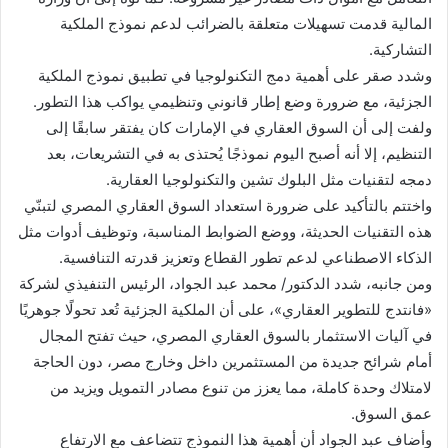
المالية قدمت تسهيلات متعلقة بالضرائب لدعم نموذج الملكية
التشاركية.
وشدد صقر على أهمية دمج التكنولوجيا في تطبيق نموذج الملكية
الجزئية، مع ضرورة وضع إطار قانوني وتنظيمي يواكب هذا التطور.
ولفت إلى أن السوق العقاري في الإمارات كان يفتقر سابقًا إلى
التنظيم، إلا أنه أصبح اليوم نموذجًا يُحتذى به في التشريعات، بعد
دمجه لتقنيات مثل البلوك تشين والتكنولوجيا العقارية.
واختتم بالتأكيد على ضرورة استعداد السوق العقاري المصري لتبنّي
هذه التقنيات الحديثة، ووضع الضوابط المناسبة، وتوظيف أدوات مثل
الذكاء الاصطناعي لدعم تطور القطاع وتعزيز قدرته التنافسية.
ومن جانبه، شدد الدكتور/ محمد عبد الجواد، الرئيس التنفيذي لشركة
«فانتدج للتطوير العقاري»، على أن الملكية الجزئية تُعد تحولًا جوهريًا
في آليات الاستثمار بالسوق العقاري المصري، حيث تفتح المجال
أمام شرائح جديدة من المستثمرين داخل وخارج مصر، دون الحاجة
لامتلاك وحدة كاملة، مما يعزز من تنوع مصادر التمويل ويزيد من
عمق السوق.
وأضاف عبد الجواد أن أهمية هذا النموذج تتضاعف مع الارتفاع