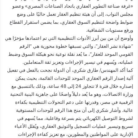
«غرفة صناعة التطوير العقاري باتحاد الصناعات المصري» وعضو
مجلس النواب، إلى أن هيئة تنظيم العقار تعمل حاليًا على وضع
ضوابط واضحة لتنظيم السوق العقاري، بما يضمن استقرار القطاع
ورفع مستويات الشفافية.
وأوضح أن من بين أبرز الأدوات التنظيمية التي تم اعتمادها مؤخرًا هي
“شهادة نشر العقار”، والتي تسبقها خطوة محورية هي “الرقم
القومي الموحد للعقار”، ما يُعد نقلة نوعية نحو هيكلة السوق وضبط
عملياته، ويُسهم في تيسير الإجراءات وتعزيز ثقة المتعاملين.
كما أكد المهندس/ طارق شكري، أن الدولة نجحت بالفعل في تفعيل
آلية إصدار الرقم العقاري الموحد للوحدات القائمة، بحيث يمكن
إصداره خلال فترة لا تتجاوز 24 إلى 48 ساعة، وذلك بالتنسيق مع
وزارة الاتصالات، وهو ما يُعد دليلاً واضحًا على جاهزية البنية التحتية
الرقمية في مصر، وقدرتها على دعم التحولات التنظيمية بكفاءة
عالية. وأشار شكري إلى أن منح هذا الرقم للوحدات المستوفية
لشروط التوصيل الكهربائي يتم بسرعة وفاعلية، مما يُسهم في
تسريع وتيسير عمليات التسجيل والتوثيق العقاري، ويُقلل الأعباء
الإدارية على المواطنين والمطورين، مع تعزيز كفاءة الإجراءات