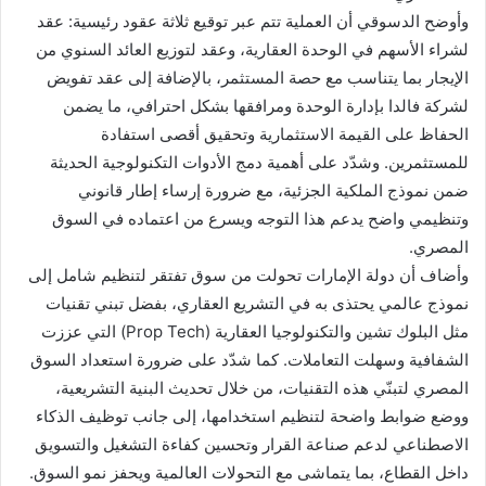
وأوضح الدسوقي أن العملية تتم عبر توقيع ثلاثة عقود رئيسية: عقد
لشراء الأسهم في الوحدة العقارية، وعقد لتوزيع العائد السنوي من
الإيجار بما يتناسب مع حصة المستثمر، بالإضافة إلى عقد تفويض
لشركة فالدا بإدارة الوحدة ومرافقها بشكل احترافي، ما يضمن
الحفاظ على القيمة الاستثمارية وتحقيق أقصى استفادة
للمستثمرين. وشدّد على أهمية دمج الأدوات التكنولوجية الحديثة
ضمن نموذج الملكية الجزئية، مع ضرورة إرساء إطار قانوني
وتنظيمي واضح يدعم هذا التوجه ويسرع من اعتماده في السوق
المصري.
وأضاف أن دولة الإمارات تحولت من سوق تفتقر لتنظيم شامل إلى
نموذج عالمي يحتذى به في التشريع العقاري، بفضل تبني تقنيات
مثل البلوك تشين والتكنولوجيا العقارية (Prop Tech) التي عززت
الشفافية وسهلت التعاملات. كما شدّد على ضرورة استعداد السوق
المصري لتبنّي هذه التقنيات، من خلال تحديث البنية التشريعية،
ووضع ضوابط واضحة لتنظيم استخدامها، إلى جانب توظيف الذكاء
الاصطناعي لدعم صناعة القرار وتحسين كفاءة التشغيل والتسويق
داخل القطاع، بما يتماشى مع التحولات العالمية ويحفز نمو السوق.