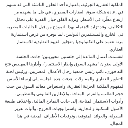
الملكية العقارية الجزئية، باعتباره أحد الحلول الناشئة التي قد تسهم
في إعادة هيكلة سوق العقارات المصري، في ظل ما يشهده من
ارتفاع مطّرد في الأسعار، وتزايد القلق حيال القدرة على تحمّل
التكاليف. وقد تزايد الاهتمام بهذا النموذج من قِبل الجاليات المصرية
في الخارج والمستثمرين الدوليين، لما يوفره من فرص استثمارية
مرنة تعتمد على التكنولوجيا وتتجاوز القيود التقليدية للاستثمار
العقاري.
انقسمت أعمال المائدة إلى جلستين محوريتين؛ جاءت الجلسة
الأولى بعنوان “مشهد السوق وإطار الاستثمار“، وأدارها المهندس فتح
الله فوزي، نائب رئيس جمعية رجال الأعمال المصريين، ورئيس لجنة
التطوير العقاري والمقاولات. هدفت هذه الجلسة إلى إرساء الأسس
لمفهوم الملكية الجزئية العقارية، واستعراض معالم السوق من حيث
حجم الطلب، والفرص المتاحة، والإطارين القانوني والتنظيمي،
وأدوات الاستثمار المتاحة، إلى جانب النماذج المالية، واختلاف طبيعة
الأصول السكنية والتجارية، واستراتيجيات الخروج، وآليات تعزيز
السيولة، والعوائد المتوقعة، وتوقعات الأطراف المعنية في هذا
المجال.