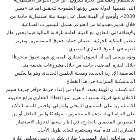
التي تقدمها الدولة ضمن رؤيتها الطموحة لتحقيق أهداف «مصر
2030». وأوضح أن الهيئة تعمل على تهيئة بيئة استثمارية جاذبة من
خلال تقديم مجموعة من الحوافز تشمل التيسيرات الصناعية،
بالإضافة إلى التعاون مع الهيئة العامة للرقابة المالية فيما يخص إطار
تنظيم الملكية الجزئية، لضمان حماية حقوق المستثمرين وتعزيز
ثقتهم في السوق العقاري المصري.
ونوّه يوسف إلى أن السوق العقاري المصري شهد تطورًا ملحوظًا
خلال الفترة الماضية، خاصة من خلال مشروعات ضخمة مثل
العاصمة الإدارية الجديدة ومدينة العلمين الجديدة، وهو ما يعكس
الديناميكية المتزايدة في هذا القطاع.
كما كشف أن الهيئة بصدد الانتهاء من إعداد حزمة حوافز جديدة سيتم
الإعلان عنها قريبًا، تستهدف تعزيز نمو القطاع العقاري ورفع جاذبيته
الاستثمارية على المستوى المحلي والدولي. واختتم كلمته بالتأكيد
على التزام الهيئة بدعم المستثمرين، سواء كانوا من الداخل أو من
المصريين المقيمين بالخارج، في إطار سعيها لتحويل الاستثمار
العقاري إلى قناة آمنة ومستقرة للعائد طويل الأجل.
وفي مداخلته، أشار المهندس/ طارق شكري، رئيس مجلس إدارة