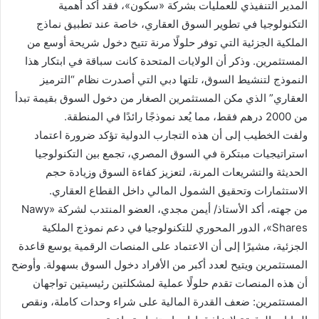
المدير التنفيذي للعمليات بشركة «سكون»، فقد أكد أهمية
التكنولوجيا في تطوير السوق العقاري، خاصة عند تطبيق نماذج
الملكية الجزئية التي توفر حلولًا مرنة تتيح دخول شريحة أوسع من
المستثمرين. وذكر أن الولايات المتحدة كانت سباقة في ابتكار هذا
النموذج لتنشيط السوق، تلتها دبي التي أصدرت نظام “الترميز
العقاري” الذي مكن المستثمرين الصغار من دخول السوق بقيمة تبدأ
من 2000 درهم فقط، مما يُعد نموذجًا رائدًا في المنطقة.
ولفت الخطيب إلى أن هذه التجارب الدولية تؤكد ضرورة اعتماد
استراتيجيات مبتكرة في السوق المصري، تجمع بين التكنولوجيا
الحديثة والتشريعات المرنة، لتعزيز كفاءة السوق وزيادة حجم
الاستثمارات وتحقيق الشمول المالي داخل القطاع العقاري.
من جهته، أكد الأستاذ/ أيمن مجدي، العضو المنتدب لشركة «Nawy
Shares»، الدور المحوري للتكنولوجيا في دعم نموذج الملكية
الجزئية، مشيرًا إلى أن الاعتماد على المنصات الرقمية يوسع قاعدة
المستثمرين ويتيح لعدد أكبر من الأفراد دخول السوق بسهولة. وأوضح
أن هذه المنصات تقدم حلولًا عملية لمشكلتين رئيسيتين تواجهان
المستثمرين: ضعف القدرة المالية على شراء وحدات كاملة، ونقص