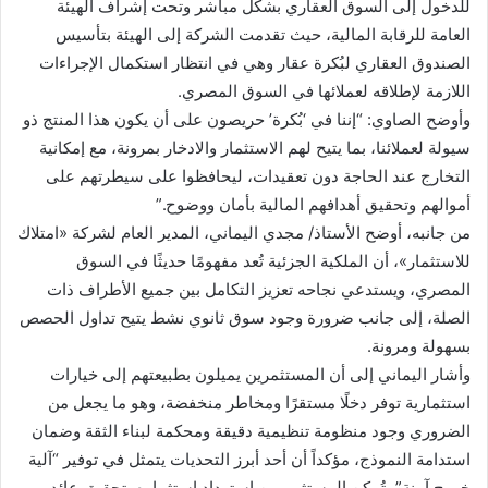
للدخول إلى السوق العقاري بشكل مباشر وتحت إشراف الهيئة
العامة للرقابة المالية، حيث تقدمت الشركة إلى الهيئة بتأسيس
الصندوق العقاري لبُكرة عقار وهي في انتظار استكمال الإجراءات
اللازمة لإطلاقه لعملائها في السوق المصري.
وأوضح الصاوي: “إننا في ‘بُكرة’ حريصون على أن يكون هذا المنتج ذو
سيولة لعملائنا، بما يتيح لهم الاستثمار والادخار بمرونة، مع إمكانية
التخارج عند الحاجة دون تعقيدات، ليحافظوا على سيطرتهم على
أموالهم وتحقيق أهدافهم المالية بأمان ووضوح.”
من جانبه، أوضح الأستاذ/ مجدي اليماني، المدير العام لشركة «امتلاك
للاستثمار»، أن الملكية الجزئية تُعد مفهومًا حديثًا في السوق
المصري، ويستدعي نجاحه تعزيز التكامل بين جميع الأطراف ذات
الصلة، إلى جانب ضرورة وجود سوق ثانوي نشط يتيح تداول الحصص
بسهولة ومرونة.
وأشار اليماني إلى أن المستثمرين يميلون بطبيعتهم إلى خيارات
استثمارية توفر دخلًا مستقرًا ومخاطر منخفضة، وهو ما يجعل من
الضروري وجود منظومة تنظيمية دقيقة ومحكمة لبناء الثقة وضمان
استدامة النموذج، مؤكداً أن أحد أبرز التحديات يتمثل في توفير “آلية
خروج آمنة”، تُمكن المستثمر من استرداد استثماره بتحقيق عائد