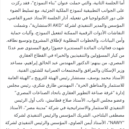
أما الجلسة الثانية، والتي حملت عنوان “بناء النموذج“، فقد ركزت
على الجوانب التطبيقية لنموذج الملكية الجزئية، مع تسليط الضوء
على دور التكنولوجيا في تفعيله. أدار الجلسة الأستاذ عمرو القاضي،
المؤسس والمدير التنفيذي لشركة “AKD الاستشارية”، وشملت
النقاشات الأدوات الرقمية الممكنة لتفعيل النموذج، وآليات حماية
وأمن البيانات، والخطوات المطلوبة لإطلاق المشروع وتوسيع نطاقه.
شهدت فعاليات المائدة المستديرة حضورًا رفيع المستوى ضم عددًا
من كبار المسؤولين والتنفيذيين والخبراء في القطاع العقاري
المصري، من بينهم: الدكتور المهندس عبد الخالق إبراهيم، مساعد
وزير الإسكان والمرافق والمجتمعات العمرانية للشئون الفنية،
الأستاذ محمد يوسف، مستشار رئيس الهيئة للترويج بـ”الهيئة العامة
للاستثمار والمناطق الحرة”، المهندس طارق شكري، رئيس مجلس
إدارة “غرفة صناعة التطوير العقاري باتحاد الصناعات المصري”
وعضو مجلس النواب، الأستاذ صلاح قطامش، نائب أول الرئيس
التنفيذي للاستثمار والاستراتيجية في شركة “مدينة مصر”، الأستاذ
مصطفى البلتاجي، الشريك المؤسس والرئيس التنفيذي لشركة
“NAWY”، الأستاذ أيمن الصاوي، المؤسس والرئيس التنفيذي لشركة