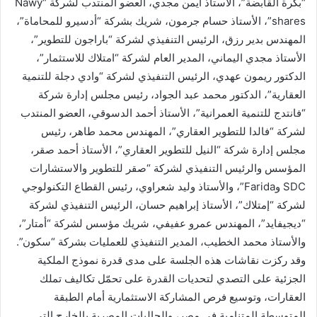
“بكرة القابضة”، الأستاذ أيمن مجدي، العضو المنتدب لشركة “Nawy
shares”، الأستاذ حسام جرمون، شريك بشركة “أدسيرو للمحاماة”،
المهندس بدير رزق، الرئيس التنفيذي لشركة “باراجون للتطوير”،
الأستاذ مجدي اليماني، المدير العام لشركة “امتلاك للاستثمار”،
الدكتور ريمون عهدي، الرئيس التنفيذي لشركة “وادي دجلة للتنمية
العقارية”، الدكتور محمد عبد الجواد، رئيس مجلس إدارة شركة
“فانتدج للتنمية العمرانية”، الأستاذ أحمد الدسوقي، العضو المنتدب
لشركة “فالدا للتطوير العقاري”، المهندس محمد طاهر، رئيس
مجلس إدارة شركة “النيل للتطوير العقاري”، الأستاذ أحمد صقر،
المؤسس والرئيس التنفيذي لشركة “صقر للتطوير والاستشارات
SDC وFarida”، والأستاذ وليد شعراوي، رئيس القطاع التكنولوجي
لشركة “إمتلاك”، الأستاذ إبراهيم حسان، الرئيس التنفيذي لشركة
“ديجيفايد”، المهندس عمرو عفيفي، شريك مؤسس لشركة “أمتار”،
والأستاذ محمد الخطيب، المدير التنفيذي للعمليات بشركة “سكون”.
وقد ركزت نقاشات هذه الجلسة على مدى قدرة نموذج الملكية
الجزئية على التصدي لتحديات القدرة على تحمّل تكاليف تملك
العقارات، وتوسيع فرص المشاركة الاستثمارية أمام الطبقة
المتوسطة المتنامية في مصر، والجاليات المصرية بالخارج التي