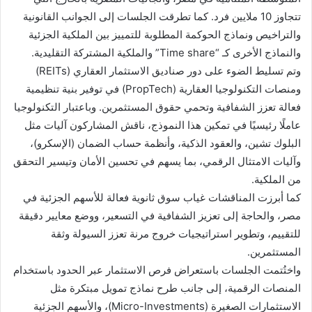
تتجاوز 10 ملايين فرد. كما تطرقت الجلسات إلى الجوانب القانونية
والتراخيص ونماذج الحوكمة المطلوبة للتمييز بين الملكية الجزئية
والنماذج الأخرى كـ “Time share” والملكية المشتركة التقليدية.
وتم تسليط الضوء على دور صناديق الاستثمار العقاري (REITs)
ومنصات التكنولوجيا العقارية (PropTech) في توفير بنية تنظيمية
فعالة تعزز الشفافية وتحمي حقوق المستثمرين. وباعتبار التكنولوجيا
عاملًا رئيسيًا في تمكين هذا النموذج، ناقش المشاركون آليات مثل
البلوك تشين، والعقود الذكية، وأنظمة حساب الضمان (الإسكرو)،
وآليات الامتثال الرقمي، بما يسهم في تحسين الأمان وتيسير التحقق
من الملكية.
كما أبرزت المناقشات غياب سوق ثانوية فعالة للأسهم الجزئية في
مصر، والحاجة إلى تعزيز الشفافية في التسعير، ووضع معايير دقيقة
للتقييم، وتطوير استراتيجيات خروج مرنة تعزز السيولة وثقة
المستثمرين.
واختُتمت الجلسات باستعراض فرص الاستثمار عبر الحدود باستخدام
المنصات الرقمية، إلى جانب طرح نماذج تمويل مبتكرة مثل
الاستثمارات الصغيرة (Micro-Investments)، والأسهم الجزئية