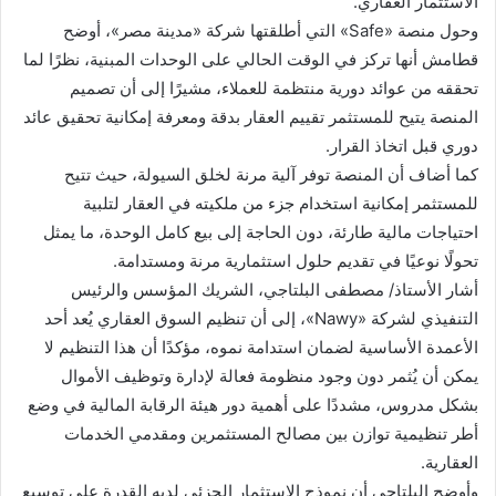
الاستثمار العقاري.
وحول منصة «Safe» التي أطلقتها شركة «مدينة مصر»، أوضح
قطامش أنها تركز في الوقت الحالي على الوحدات المبنية، نظرًا لما
تحققه من عوائد دورية منتظمة للعملاء، مشيرًا إلى أن تصميم
المنصة يتيح للمستثمر تقييم العقار بدقة ومعرفة إمكانية تحقيق عائد
دوري قبل اتخاذ القرار.
كما أضاف أن المنصة توفر آلية مرنة لخلق السيولة، حيث تتيح
للمستثمر إمكانية استخدام جزء من ملكيته في العقار لتلبية
احتياجات مالية طارئة، دون الحاجة إلى بيع كامل الوحدة، ما يمثل
تحولًا نوعيًا في تقديم حلول استثمارية مرنة ومستدامة.
أشار الأستاذ/ مصطفى البلتاجي، الشريك المؤسس والرئيس
التنفيذي لشركة «Nawy»، إلى أن تنظيم السوق العقاري يُعد أحد
الأعمدة الأساسية لضمان استدامة نموه، مؤكدًا أن هذا التنظيم لا
يمكن أن يُثمر دون وجود منظومة فعالة لإدارة وتوظيف الأموال
بشكل مدروس، مشددًا على أهمية دور هيئة الرقابة المالية في وضع
أطر تنظيمية توازن بين مصالح المستثمرين ومقدمي الخدمات
العقارية.
وأوضح البلتاجي أن نموذج الاستثمار الجزئي لديه القدرة على توسيع