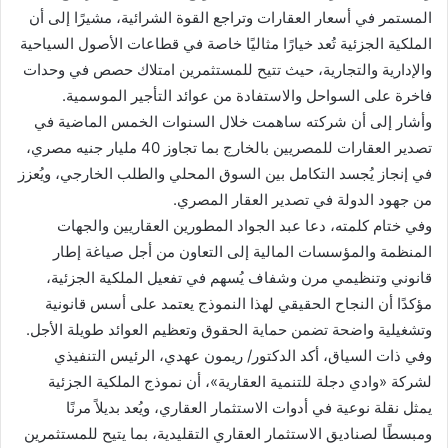
المستمر في أسعار العقارات وتراجع القوة الشرائية، مشيرًا إلى أن
الملكية الجزئية تُعد خيارًا مثاليًا خاصة في قطاعات الأصول السياحية
والإدارية والتجارية، حيث تتيح للمستثمرين امتلاك حصص في وحدات
فاخرة على السواحل والاستفادة من عوائد التأجير الموسمية.
وأشار إلى أن شركته ساهمت خلال السنوات الخمس الماضية في
تصدير العقارات للمصريين بالخارج بما تجاوز 40 مليار جنيه مصري،
في إنجاز يُجسد التكامل بين السوق المحلي والطلب الخارجي، ويُعزز
من جهود الدولة في تصدير العقار المصري.
وفي ختام كلمته، دعا عبد الجواد المطورين العقاريين والجهات
المنظمة والمؤسسات المالية إلى التعاون من أجل صياغة إطار
قانوني وتنظيمي مرن وشفاف يُسهم في تفعيل الملكية الجزئية،
مؤكدًا أن النجاح الحقيقي لهذا النموذج يعتمد على أسس قانونية
وتشغيلية واضحة تضمن حماية الحقوق وتعظيم العوائد طويلة الأجل.
وفي ذات السياق، أكد الدكتور/ ريمون عهدي، الرئيس التنفيذي
لشركة «وادي دجلة للتنمية العقارية»، أن نموذج الملكية الجزئية
يمثل نقلة نوعية في أدوات الاستثمار العقاري، ويُعد بديلاً مرنًا
ومبسطًا لصناديق الاستثمار العقاري التقليدية، بما يتيح للمستثمرين