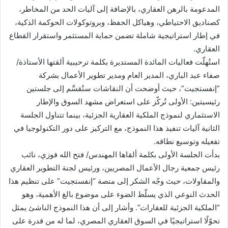
المدعومة بالرهن العقاري، بالإضافة إلى آليات الحد من المخاطر،
كصناديق الاحتياطي، وهياكل الحفظ، وبروتوكولات الحوكمة الذكية،
في إطار استراتيجية شاملة تضمن حماية المستثمر واستقرار القطاع
العقاري.
استُهلّت فعاليات المائدة المستديرة بكلمة ترحيبية ألقتها الأستاذة/
صفاء عبد الباري، المدير العام ومدير تطوير الأعمال بشركة
“إنفستجيت”، حيث أوضحت أن النقاشات ستُقسَّم إلى جلستين
رئيسيتين: الأولى تُركّز على استعراض مشهد السوق والإطار
الاستثماري لنموذج الملكية العقارية الجزئية، بينما تتناول الجلسة
الثانية آليات تنفيذ هذا النموذج، مع التركيز على دور التكنولوجيا في
تفعيله وتوسيع نطاقه.
بدأت الجلسة الأولى بكلمة ألقاها المهندس/ فتح الله فوزي، نائب
رئيس جمعية رجال الأعمال المصريين، ورئيس لجنة التطوير العقاري
والمقاولات، حيث وجّه الشكر إلى منصة “إنفستجيت” على تنظيم هذا
الحدث النوعي الذي يسلّط الضوء على موضوع بالغ الأهمية، وهو
“الملكية الجزئية للعقارات”. وأشار إلى أن هذا النموذج الناشئ يمثل
تحوّلًا استراتيجيًا في السوق العقاري المصري، لما له من قدرة على