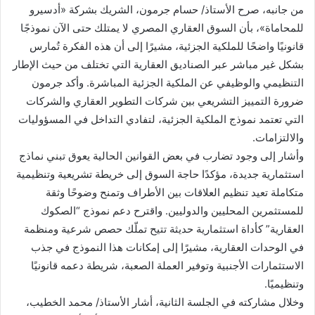
من جانبه، صرح الأستاذ/ حسام جرمون، الشريك بشركة «أدسيرو
للمحاماة»، بأن السوق العقاري المصري لا يمتلك حتى الآن نموذجًا
قانونيًا واضحًا للملكية الجزئية، مشيرًا إلى أن هذه الفكرة تُمارس
بشكل غير مباشر عبر الصناديق العقارية التي تختلف من حيث الإطار
التنظيمي والوظيفي عن الملكية الجزئية المباشرة. وأكد جرمون
ضرورة التمييز التشريعي بين شركات التطوير العقاري والشركات
التي تعتمد نموذج الملكية الجزئية، لتفادي التداخل في المسؤوليات
والالتزامات.
وأشار إلى وجود تضارب في بعض القوانين الحالية يعوق تبني نماذج
استثمارية جديدة، مؤكدًا حاجة السوق إلى خريطة تشريعية وتنظيمية
متكاملة تعيد تنظيم العلاقات بين الأطراف وتمنح وضوحًا وثقة
للمستثمرين المحليين والدوليين. واقترح دعم نموذج “الصكوك
العقارية” كأداة استثمارية حديثة تتيح تملّك حصص شرعية ومنظمة
في الوحدات العقارية، مشيرًا إلى إمكانات هذا النموذج في جذب
الاستثمارات الأجنبية وتوفير العملة الصعبة، شريطة دعمه قانونيًا
وتنظيميًا.
وخلال مشاركته في الجلسة الثانية، أشار الأستاذ/ محمد الخطيب،