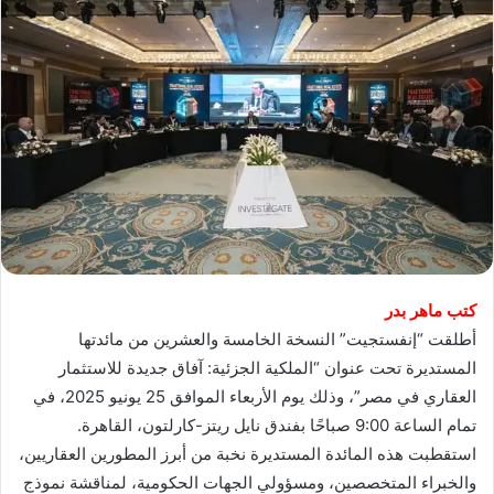
كتب ماهر بدر
أطلقت “إنفستجيت” النسخة الخامسة والعشرين من مائدتها
المستديرة تحت عنوان “الملكية الجزئية: آفاق جديدة للاستثمار
العقاري في مصر”، وذلك يوم الأربعاء الموافق 25 يونيو 2025، في
تمام الساعة 9:00 صباحًا بفندق نايل ريتز-كارلتون، القاهرة.
استقطبت هذه المائدة المستديرة نخبة من أبرز المطورين العقاريين،
والخبراء المتخصصين، ومسؤولي الجهات الحكومية، لمناقشة نموذج