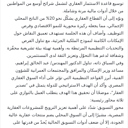
توسيع قاعدة الاستثمار العقاري لتشمل شرائح أوسع من المواطنين
من خلال أدوات مالية مرنة وشاملة.
ونوّه إلى أن القطاع العقاري يشكّل نحو 20% من الناتج المحلي
الإجمالي، مما يجعله ركيزة محورية للنمو الاقتصادي وفرص
التوظيف. وأضاف أن هذه الجلسة تستهدف تعميق النقاش حول
الإمكانات الكامنة لنموذج الملكية الجزئية، مع تناول الفرص
والتحديات التنظيمية المرتبطة به، وأهمية تهيئة بيئة تشريعية محفّزة
وشفافة لدعم هذا التحوّل وتعزيز الثقة لدى المستثمرين.
وفي السياق ذاته، تناول الدكتور المهندس/ عبد الخالق إبراهيم،
مساعد وزير الإسكان والمرافق والمجتمعات العمرانية للشؤون
الفنية، أبرز القواعد التنظيمية التي تؤثر على أداء السوق العقاري
المصري. وأكد أن الهدف الاستراتيجي للدولة يتمثل في “تصدير
العقار“، موضحًا أن تحقيق هذا الهدف يتطلب العمل بالتوازي على
ثلاثة محاور رئيسية:
محور التسويق: شدّد على أهمية تعزيز الترويج للمشروعات العقارية
المصرية، مشيرًا إلى أن السوق المحلي يضم منتجات عقارية عالية
الجودة، إلا أن ضعف أدوات التسويق الحالية يُحدّ من قدرتها على