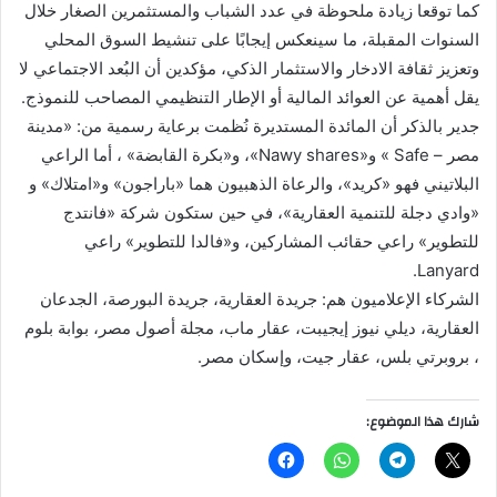
كما توقعا زيادة ملحوظة في عدد الشباب والمستثمرين الصغار خلال
السنوات المقبلة، ما سينعكس إيجابًا على تنشيط السوق المحلي
وتعزيز ثقافة الادخار والاستثمار الذكي، مؤكدين أن البُعد الاجتماعي لا
يقل أهمية عن العوائد المالية أو الإطار التنظيمي المصاحب للنموذج.
جدير بالذكر أن المائدة المستديرة نُظمت برعاية رسمية من: «مدينة
مصر – Safe » و«Nawy shares»، و«بكرة القابضة» ، أما الراعي
البلاتيني فهو «كريد»، والرعاة الذهبيون هما «باراجون» و«امتلاك» و
«وادي دجلة للتنمية العقارية»، في حين ستكون شركة «فانتدج
للتطوير» راعي حقائب المشاركين، و«فالدا للتطوير» راعي
Lanyard.
الشركاء الإعلاميون هم: جريدة العقارية، جريدة البورصة، الجدعان
العقارية، ديلي نيوز إيجيبت، عقار ماب، مجلة أصول مصر، بوابة بلوم
، بروبرتي بلس، عقار جيت، وإسكان مصر.
شارك هذا الموضوع: