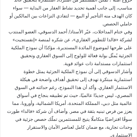
مناسب، إلى جانب أهمية تحديد نشاط العقار من البداية — سواء
كان الهدف منه التأجير أو البيع — لتفادي النزاعات بين المالكين أو
حاملي الحصص.
وفي ختام المداخلات، عبّر الأستاذ/ أحمد الدسوقي، العضو المنتدب
لشركة «فالدا للتطوير العقاري»، عن شكره لمنصة «إنفستجيت»
على طرحها لموضوع المائدة المستديرة، مؤكدًا أن نموذج الملكية
الجزئية يُمثّل بوابة فعالة للولوج إلى السوق العقاري وتحقيق
استثمارات مستدامة ذات عوائد قوية.
وأشار الدسوقي إلى أن نموذج الملكية الجزئية يمثل خطوة
استثمارية مبتكرة تهدف إلى تحقيق أهداف واضحة في هيكلة
الاستثمار العقاري. وأكد أن هذا النموذج، رغم حداثته في السوق
المصري، ليس جديدًا عالميًا، حيث تم تطبيقه بنجاح في أسواق
عالمية مثل دبي، المملكة المتحدة، أمريكا الشمالية، وأوروبا، مما
يعزز من فرص تبنيه بثقة في مصر. وأضاف أن شركة «فالدا» طورت
سوقًا افتراضيًا متكاملًا يتيح للمستثمرين تملّك حصص جزئية في
وحدات تجارية، مع ضمان كامل لعناصر الأمان والاستقرار
الاستثماري.