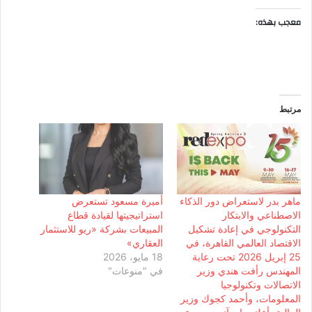
معجب بهذه:
مرتبط
ماهر بدر لاستعراض دور الذكاء
أميرة مسعود تستعرض
الاصطناعي والابتكار
استراتيجيتها لقيادة قطاع
التكنولوجي في إعادة تشكيل
المبيعات بشركة «ريو للاستثمار
الاقتصاد العالمي القاهرة، في
العقاري»
25 إبريل 2026 تحت رعاية
18 مايو، 2026
المهندس رأفت هندي وزير
في "منوعات"
الاتصالات وتكنولوجيا
المعلومات، وأحمد كجوك وزير