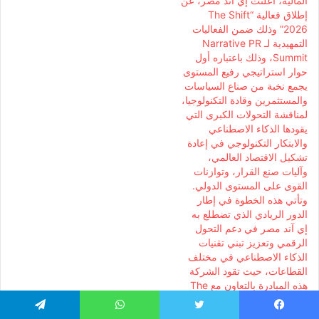
المالية، أعلنت إي آند مصر، عن
إطلاق فعالية “The Shift
2026” وذلك ضمن الفعاليات
التمهيدية لـ Narrative PR
Summit، وذلك باعتباره أول
حوار استراتيجي رفيع المستوى
يجمع نخبة من صناع السياسات
والمستثمرين وقادة التكنولوجيا،
لمناقشة التحولات الكبرى التي
يقودها الذكاء الاصطناعي
والابتكار التكنولوجي في إعادة
تشكيل الاقتصاد العالمي،
وآليات صنع القرار، وتوازنات
القوى على المستوى الدولي.
وتأتي هذه الخطوة في إطار
الدور الريادي الذي تضطلع به
إي آند مصر في دعم التحول
الرقمي وتعزيز تبني تقنيات
الذكاء الاصطناعي في مختلف
القطاعات، حيث تقود الشركة
هذه المبادرة بالتعاون مع The
Global Narrative، ضمن
التحضيرات الخاصة بالنسخة
يسبوك
تويتر
واتساب
تيلقرام