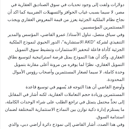
دولارات ولفت إلى وجود تحديات في سوق الصناديق العقارية في
مصر، لا سيما بسبب غياب الحوافز والتسهيلات الضريبية كما اكد أن
نجاح نظام الملكية الجزئية يعزز من قيمة المعروض العقاري ويجذب
المستثمرين المؤسسيين.
وفي سياق متصل، تناول الأستاذ/ عمرو القاضي، المؤسس والمدير
التنفيذي لشركة “AKD الاستشارية”، الدور الحيوي لنموذج الملكية
الجزئية كأداة فاعلة لتحفيز الاستثمارات وتنشيط سوق التمويل
العقاري. وأكد أن هذا النموذج يمثل فرصة استراتيجية لتوسيع نطاق
التمويل العقاري، نظرًا لما يوفره من مرونة أعلى مقارنة بتمويل
وحدة كاملة، لا سيما لصغار المستثمرين وأصحاب رؤوس الأموال
المحدودة.
وأوضح القاضي أن هذا التوجه قد يُسهم في توسيع قاعدة
المستثمرين وزيادة حجم التعاملات العقارية، لكنه أشار في المقابل
إلى تحدٍّ محتمل يتمثل في تراجع الطلب على شراء الوحدات الكاملة،
ما يستلزم إدارة ذكية توازن بين النماذج الاستثمارية المختلفة لضمان
استدامة السوق.
وفي هذا الصدد، أشار القاضي إلى نموذج دائرة أراضي دبي، والذي