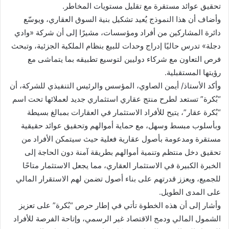
تحقيق عوائد مستقرة مع تقليل مستويات المخاطر.
وأضاف أن هذا النموذج يُعيد تشكيل بنية السوق العقاري، ويوسّع
دائرة المشاركين من أفراد ومؤسسات، مشيرًا إلى أن شركة «وادي
دجلة» تدرس حاليًا إدراج وحدات للبيع بنظام الملكية الجزئية، وتبحث
فرص التعاون مع شركاء دوليين لتوسيع تطبيقه بما يتماشى مع
رؤيتها المستقبلية.
وأكد الأستاذ/ أيمن الصاوي، المؤسس والرئيس التنفيذي للشركة، أن
“بُكرة” تستعد لطرح منتج عقاري استثماري جديد لعملائها تحت اسم
“بُكرة عقار”، يتيح للأفراد الاستثمار في العقارات بمبالغ بسيطة
وبأسلوب مبسط وسهل، مع حماية أموالهم وتحقيق عوائد حقيقية
مستقرة ومدعومة بأصول عقارية فعلية حيث سيتمكن الأفراد من
تحقيق دخل منتظم وتنمية أموالهم بطريقة آمنة دون الحاجة إلى
الخبرة الكبيرة في الاستثمار العقاري، مما يجعل الاستثمار متاحًا
للجميع، ويعزز قدرتهم على بناء أصول تضمن لهم الاستقرار المالي
على المدى الطويل.
وأشار إلى أن هذه الخطوة تأتي في إطار حرص “بُكرة” على تعزيز
الشمول المالي ودمج الاقتصاد غير الرسمي، وإتاحة الفرصة للأفراد