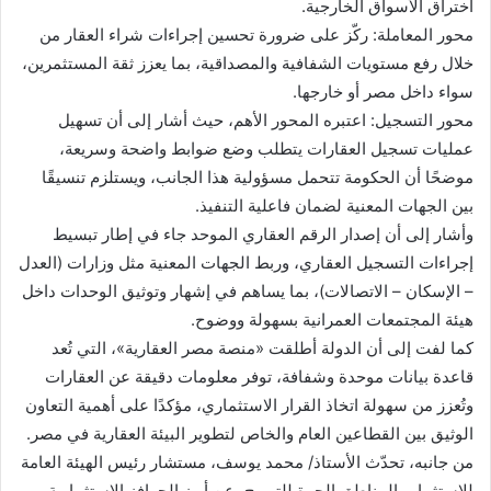
اختراق الأسواق الخارجية.
محور المعاملة: ركّز على ضرورة تحسين إجراءات شراء العقار من
خلال رفع مستويات الشفافية والمصداقية، بما يعزز ثقة المستثمرين،
سواء داخل مصر أو خارجها.
محور التسجيل: اعتبره المحور الأهم، حيث أشار إلى أن تسهيل
عمليات تسجيل العقارات يتطلب وضع ضوابط واضحة وسريعة،
موضحًا أن الحكومة تتحمل مسؤولية هذا الجانب، ويستلزم تنسيقًا
بين الجهات المعنية لضمان فاعلية التنفيذ.
وأشار إلى أن إصدار الرقم العقاري الموحد جاء في إطار تبسيط
إجراءات التسجيل العقاري، وربط الجهات المعنية مثل وزارات (العدل
– الإسكان – الاتصالات)، بما يساهم في إشهار وتوثيق الوحدات داخل
هيئة المجتمعات العمرانية بسهولة ووضوح.
كما لفت إلى أن الدولة أطلقت «منصة مصر العقارية»، التي تُعد
قاعدة بيانات موحدة وشفافة، توفر معلومات دقيقة عن العقارات
وتُعزز من سهولة اتخاذ القرار الاستثماري، مؤكدًا على أهمية التعاون
الوثيق بين القطاعين العام والخاص لتطوير البيئة العقارية في مصر.
من جانبه، تحدّث الأستاذ/ محمد يوسف، مستشار رئيس الهيئة العامة
للاستثمار والمناطق الحرة للترويج، عن أبرز الحوافز الاستثمارية