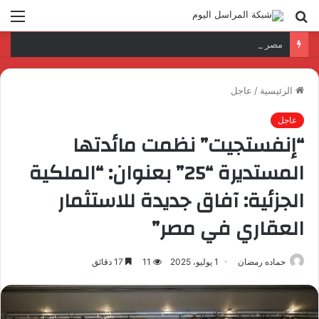
بحث
الق
عن
مصر تفتتح أعمال النسخة الحادية عشرة من أسبوع أفريقيا والمحيط الهندي (AFI Aviation Week).. بمشاركة “النيل للطيران”
الرئيسية
/
عاجل
عاجل
“إنفستجيت” نظمت مائدتها
المستديرة “25” بعنوان: “الملكية
الجزئية: آفاق جديدة للاستثمار
العقاري في مصر”
حماده رمضان
1 يوليو، 2025
11
17 دقائق