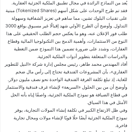
يُعد من النماذج الرائدة في مجال تطبيق الملكية الجزئية العقارية.
فقد تم طرح الوحدات على شكل أسهم (Tokenized Shares) مبنية
على تقنيات البلوك تشين، مما ساهم في تعزيز الشفافية وسهولة
التداول. وأوضح أن الطرح الأولي شهد إقبالًا غير مسبوق بواقع 3000
طلب فور الإعلان عنه، وهو ما يعكس حجم الطلب الحقيقي على هذا
النوع من الاستثمارات، وأهمية الدمج بين التكنولوجيا المالية وقطاع
العقارات، وشدد على ضرورة تضمين هذا النموذج ضمن التغطية
والدراسات المتعلقة بتطوير أدوات الملكية الجزئية.
أفاد المهندس محمد طاهر، رئيس مجلس إدارة شركة «النيل للتطوير
العقاري»، بأن المشروعات الفندقية تحتاج إلى رأس مال ضخم
للغاية، إذ تبلغ تكلفة الغرفة الفندقية الواحدة نحو نصف مليون دولار.
وأوضح أن من بين الحلول «السريعة» لإنشاء غرف فندقية والاستثمار
في قطاع الضيافة هو نموذج الملكية الجزئية، واصفًا إياه بأنه الحل
الأمثل في هذا السياق.
وفي ظل الارتفاع الكبير في تكلفة إنشاء المولات التجارية، يوفر
نموذج الملكية الجزئية أيضًا حلًا قويًا لإنشاء مولات ومحال تجارية
فاخرة.