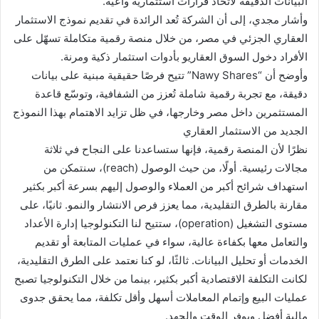
البيانات الدقيقة لاتخاذ قرارات استثمارية واعية.
وأشار مجدي، إلى أن الشركة تُعد الرائدة في تقديم نموذج الاستثمار
العقاري الجزئي في مصر، من خلال منصة رقمية متكاملة تسهّل على
الأفراد دخول السوق العقاريو بأدوات استثمار ذكية ومرنة.
وأوضح أن “Nawy Shares” تتيح فرصًا حقيقية مبنية على بيانات
دقيقة، مع تجربة رقمية شاملة تُعزز من الشفافية، وتوسّع قاعدة
المستثمرين داخل مصر وخارجها، في ظل تزايد الاهتمام بهذا النموذج
الجديد من الاستثمار العقاري
نظرًا لأن المنصة رقمية، فإنها ستساعدنا على النجاح في ثلاثة
مجالات رئيسية. أولًا، من حيث الوصول (reach)، سنتمكن من
استهداف شرائح أكبر من العملاء والوصول إليهم بسرعة أكبر بكثير
مقارنة بالطرق التقليدية، مما يعزز فرص الانتشار والنمو. ثانيًا، على
مستوى التشغيل (operation)، ستتيح لنا التكنولوجيا إدارة الأعداد
والتعامل معها بكفاءة عالية، سواء في عمليات المتابعة أو تقديم
الخدمات أو تحليل البيانات. ثالثًا، لو كنا نعتمد على الطرق التقليدية،
لكانت التكلفة الاقتصادية أكبر بكثير، بينما من خلال التكنولوجيا تصبح
عمليات البيع وإتمام المعاملات أسهل وأقل تكلفة، مما يحقق جدوى
مالية أفضل ويوفر الوقت والجهد.