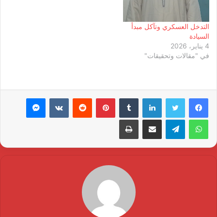
التدخل العسكري وتآكل مبدأ
السيادة
4 يناير، 2026
في "مقالات وتحقيقات"
لينكدإن
بينتيريست
ماسنجر
واتساب
تيلقرام
مشاركة عبر البريد
طباعة