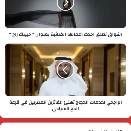
اشواق تطلق احدث اعمالها الغنائية بعنوان " حبيبك راح "
الراجحي لخدمات الحجاج تهنئ الفائزين المصريين في قرعة
الحج السياحي