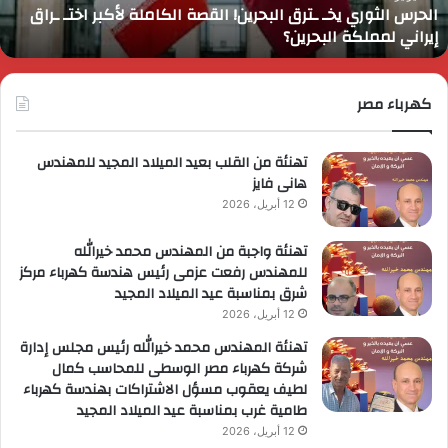
الحرس الثوري يخـ ـترق البحرين! القصة الكاملة لأكبر اختـ ـراق
ختـ
ا
إيراني لمملكة البحرين؟
راق
إ
يراني
ع
مملكة
ا
لبحرين؟
كهرباء مصر
ا
ل
ا
تهنئة من القلب بعيد الميلاد المجيد للمهندس
هانى فايز
12 أبريل، 2026
تهنئة واجبة من المهندس محمد خيرالله
للمهندس رفعت عزمى رئيس هندسة كهرباء مركز
شرق بمناسبة عيد الميلاد المجيد
12 أبريل، 2026
تهنئة المهندس محمد خيرالله رئيس مجلس إدارة
شركة كهرباء مصر الوسطى للمحاسب كمال
لطيف يعقوب مسؤل الاشتراكات بهندسة كهرباء
طامية غرب بمناسبة عيد الميلاد المجيد
12 أبريل، 2026