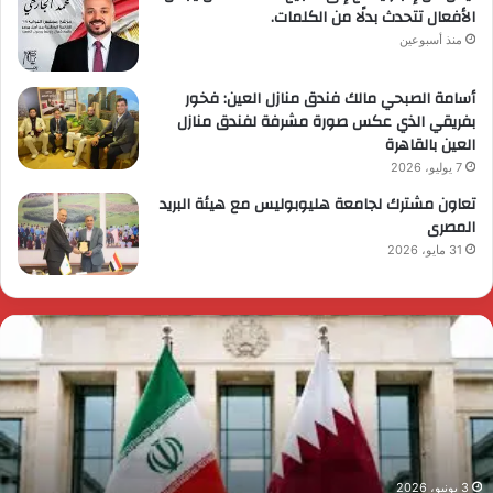
الأفعال تتحدث بدلًا من الكلمات.
منذ أسبوعين
أسامة الصبحي مالك فندق منازل العين: فخور
بفريقي الذي عكس صورة مشرفة لفندق منازل
العين بالقاهرة
7 يوليو، 2026
تعاون مشترك لجامعة هليوبوليس مع هيئة البريد
المصرى
31 مايو، 2026
لحرس
ر
لثوري
ا
خـ
ي
ترق
ض
لبحرين!
م
لقصة
م
لكاملة
و
أكبر
ا
3 يونيو، 2026