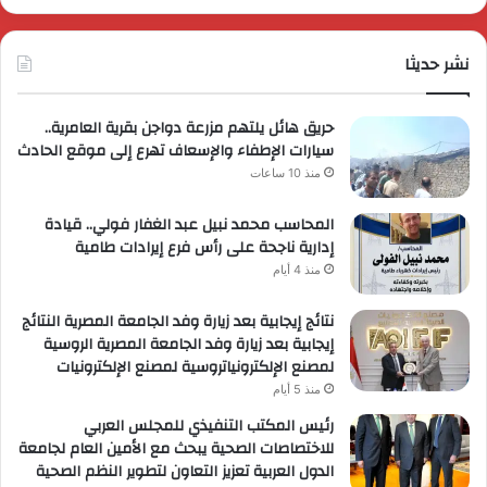
الزراعي
عرو
ترو
نشر حديثا
حصر
لعمل
حريق هائل يلتهم مزرعة دواجن بقرية العامرية..
سيارات الإطفاء والإسعاف تهرع إلى موقع الحادث
منذ 10 ساعات
المحاسب محمد نبيل عبد الغفار فولي.. قيادة
إدارية ناجحة على رأس فرع إيرادات طامية
منذ 4 أيام
نتائج إيجابية بعد زيارة وفد الجامعة المصرية النتائج
إيجابية بعد زيارة وفد الجامعة المصرية الروسية
لمصنع الإلكترونياتروسية لمصنع الإلكترونيات
منذ 5 أيام
رئيس المكتب التنفيذي للمجلس العربي
للاختصاصات الصحية يبحث مع الأمين العام لجامعة
الدول العربية تعزيز التعاون لتطوير النظم الصحية