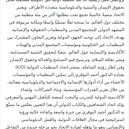
بحقوق الإنسان والتنمية والدبلوماسية متعددة الأطراف. ويعتبر
الاتحاد منصةً عالميةً تجمع تحت مظلتها أكثر من مئة منظمة من
مختلف دول العالم، ما يمنحه ثقلًا تمثيليًا واسعًا ومكانة مرموقة في
المشهد الدولي للمجتمع المدني والمنظمات الحقوقية والإنسانية.
يهدف الاتحاد إلى توحيد الجهود الدولية وتعزيز التعاون المشترك بين
المنظمات غير الحكومية ومؤسسات المجتمع المدني والهيئات
الأكاديمية والإنسانية حول العالم، سعيًا لتحقيق التنمية المستدامة،
ونشر ثقافة السلام، وترسيخ قيم التسامح والعدالة وحقوق الإنسان.
وفي إطار رؤيته الشاملة، يسعى اتحاد المنظمات الدولية (IUO)
بقيادة الدكتور أحمد البوقري إلى تمكين المنظمات والمؤسسات
الأعضاء من أداء أدوارها الإنسانية والاجتماعية والدبلوماسية بفعالية،
من خلال تعزيز القدرات المؤسسية، وبناء الشراكات، وإنشاء
الأكاديمية الدولية للتدريب والبحث كمنصة للتأهيل المهني والمعرفي.
يؤكد اتحاد الصحافيين والكتاب الدولي أن هذا التعيين يعكس ما يتمتّع
به الدكتور أحمد البوقري من خبرة واسعة وكفاءة عالية ورؤية
استراتيجية في مجال العلاقات الدولية، والعمل الدبلوماسي
والإنساني، وهو ما يؤهله لقيادة الاتحاد نحو مرحلة جديدة من التفاعل