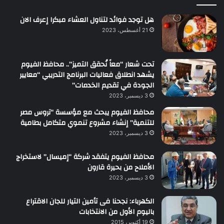
هل توجد فوائد لتناول العشاء مبكرا إعرف الان
21 أغسطس، 2023
تحت شعار “معاً نُحقق التميز”.. محافظ الفيوم
يشهد انطلاق فعاليات البرنامج التدريبي “معايير
الجودة في تقديم الخدمات”
3 ديسمبر، 2023
محافظ الفيوم يبحث مع مؤسسة “تروس مصر
للتنمية” إنشاء مشروع تنموي متكامل بطامية
3 ديسمبر، 2023
محافظ الفيوم يتفقد شركة “إميسال” لاستخراج
الأملاح من بحيرة قارون
3 ديسمبر، 2023
الكهرباء: نجحنا فى تأمين التيار للجان الاقتراع
باليوم الأول من الانتخابات
19 أكتوبر، 2015