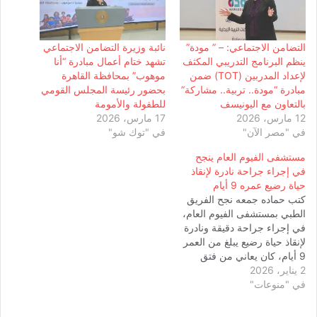
التضامن الاجتماعي: – ” مودة”
نائبة وزيرة التضامن الاجتماعي
ينظم البرنامج التدريبي المكثف
تشهد ختام أعمال مبادرة “أنا
لإعداد المدربين (TOT) ضمن
موهوب” بمحافظة القاهرة
مبادرة “مودة.. تربية.. مشاركة”
بحضور رئيسة المجلس القومي
بالتعاون مع اليونيسف
للطفولة والأمومة
12 مارس، 2026
17 مارس، 2026
في "مصر الآن"
في "توك شو"
مستشفى الفيوم العام ينجح
في إجراء جراحة نادرة لإنقاذ
حياة رضيع عمره 9 أيام
كتب حماده جمعه نجح الفريق
الطبي بمستشفى الفيوم العام،
في إجراء جراحة دقيقة ونادرة
لإنقاذ حياة رضيع يبلغ من العمر
9 أيام، كان يعاني من فتق
2 يناير، 2026
خلقي بالحجاب الحاجز وذلك
في "منوعات"
في إنجاز طبي يعكس مستوى
الجاهزية والكفاءة داخل
المستشفى. مستشفى الفيوم