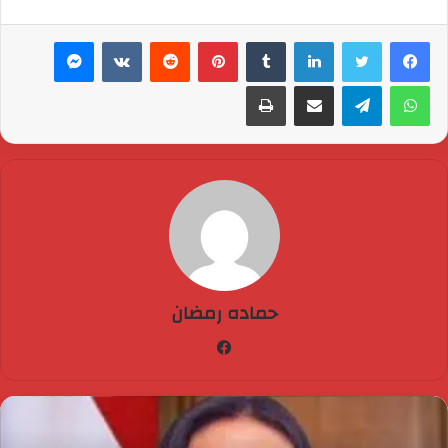
العام ينجح في إجراء جراحة
نادرة لإنقاذ حياة رضيع…
لينكدإن
بينتيريست
ماسنجر
واتساب
تيلقرام
مشاركة عبر البريد
طباعة
حماده رمضان
فيسبوك