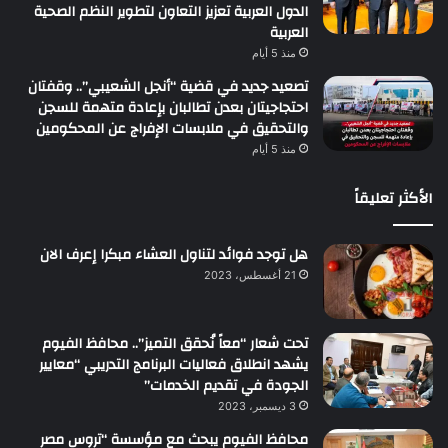
الدول العربية تعزيز التعاون لتطوير النظم الصحية
العربية
منذ 5 أيام
تصعيد جديد في قضية “أنجل الشعيبي”.. وقفتان
احتجاجيتان بعدن تطالبان بإعادة متهمة للسجن
والتحقيق في ملابسات الإفراج عن المحكومين
منذ 5 أيام
الأكثر تعليقاً
هل توجد فوائد لتناول العشاء مبكرا إعرف الان
21 أغسطس، 2023
تحت شعار “معاً نُحقق التميز”.. محافظ الفيوم
يشهد انطلاق فعاليات البرنامج التدريبي “معايير
الجودة في تقديم الخدمات”
3 ديسمبر، 2023
محافظ الفيوم يبحث مع مؤسسة “تروس مصر