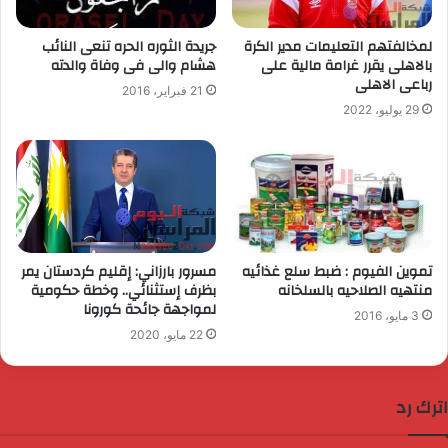
لمخالفتهم التعليمات مدير الكرة
جريدة الثوره الحره تنعى النائب
بالاهلى يقرر غرامة مالية على
هشام والى فى وفاة والدته
رباعى الاهلى
21 فبراير، 2016
29 يوليو، 2022
تموين الفيوم : ضبط سلع غذائيه
مسرور بارزاني: إقليم كردستان يمر
منتهيه الصلاحيه بالسلخانه
بظرف إستثنائي.. وخطة حكومية
لمواجهة جائحة كورونا
3 مايو، 2016
22 مايو، 2020
اترك رد