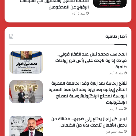
متهمة للسجن والتحقيق في ملابسات
الإفراج عن المحكومين
منذ 5 أيام
أخبار طامية
المحاسب محمد نبيل عبد الغفار فولي..
قيادة إدارية ناجحة على رأس فرع إيرادات
طامية
منذ 4 أيام
نتائج إيجابية بعد زيارة وفد الجامعة المصرية
النتائج إيجابية بعد زيارة وفد الجامعة المصرية
الروسية لمصنع الإلكترونياتروسية لمصنع
الإلكترونيات
منذ 5 أيام
ليس كل إنجاز يحتاج إلى ضجيج… فهناك من
يجعل الأفعال تتحدث بدلًا من الكلمات.
منذ أسبوعين