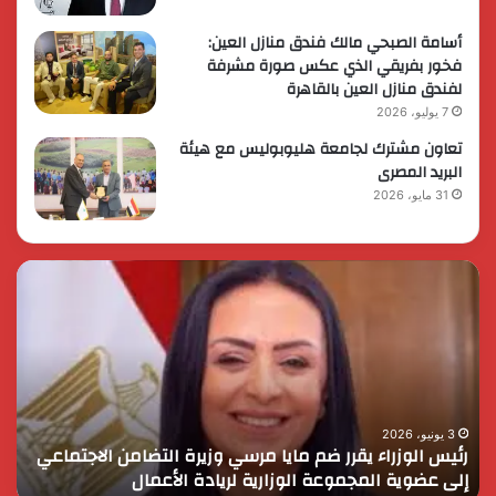
أسامة الصبحي مالك فندق منازل العين:
فخور بفريقي الذي عكس صورة مشرفة
لفندق منازل العين بالقاهرة
7 يوليو، 2026
تعاون مشترك لجامعة هليوبوليس مع هيئة
البريد المصرى
31 مايو، 2026
رئيس
الر
الوزراء
الس
يقرر
يثم
ضم
دور
مايا
الق
مرسي
الم
وزيرة
في
التضامن
التن
3 يونيو، 2026
رئيس الوزراء يقرر ضم مايا مرسي وزيرة التضامن الاجتماعي
ا
الاجتماعي
وحم
إلى عضوية المجموعة الوزارية لريادة الأعمال
و
إلى
الأ