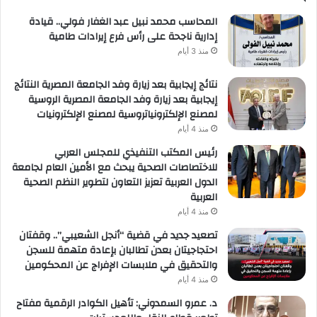
المحاسب محمد نبيل عبد الغفار فولي.. قيادة
إدارية ناجحة على رأس فرع إيرادات طامية
منذ 3 أيام
نتائج إيجابية بعد زيارة وفد الجامعة المصرية النتائج
إيجابية بعد زيارة وفد الجامعة المصرية الروسية
لمصنع الإلكترونياتروسية لمصنع الإلكترونيات
منذ 4 أيام
رئيس المكتب التنفيذي للمجلس العربي
للاختصاصات الصحية يبحث مع الأمين العام لجامعة
الدول العربية تعزيز التعاون لتطوير النظم الصحية
العربية
منذ 4 أيام
تصعيد جديد في قضية “أنجل الشعيبي”.. وقفتان
احتجاجيتان بعدن تطالبان بإعادة متهمة للسجن
والتحقيق في ملابسات الإفراج عن المحكومين
منذ 4 أيام
د. عمرو السمدوني: تأهيل الكوادر الرقمية مفتاح