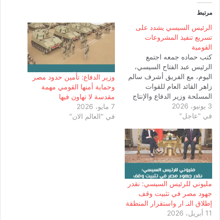
مرتبط
الرئيس السيسي يشدد على
تسريع تنفيذ المشروعات
القومية
كتب حماده جمعه اجتمع
الرئيس عبد الفتاح السيسي،
اليوم، مع الفريق أشرف سالم
وزير الدفاع: تأمين حدود مصر
زاهر القائد العام للقوات
وحماية أمنها القومي مهمة
المسلحة وزير الدفاع والإنتاج
مقدسة لا تهاون فيها
3 يونيو، 2026
الحربي، واللواء أمير سيد أحمد
7 مايو، 2026
في "عاجل"
مستشار رئيس الجمهورية
في "العالم الان"
للتخطيط العمراني، واللواء أ.ح
محمد ربيع رئيس هيئة عمليات
القوات المسلحة. وأوضح
المتحدث الرسمي باسم رئاسة
الجمهورية أن الاجتماع تناول
عددًا…
مليوني للرئيس السيسي: نقدر
جهود مصر في تثبيت وقف
إطلاق النـ ار واستقرار المنطقة
11 أبريل، 2026