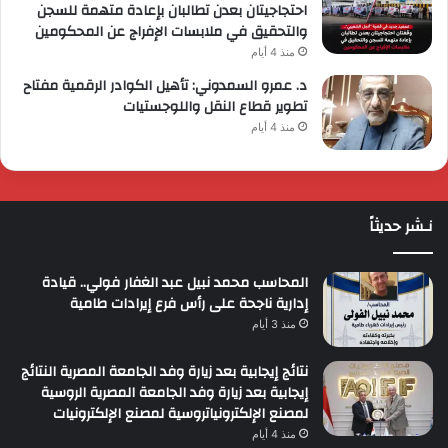
احتجاجيتان بعدن تطالبان بإعادة متهمة للسجن
والتحقيق في ملابسات الإفراج عن المحكومين
منذ 4 أيام
د. عمرو السمدوني: تأهيل الكوادر الرقمية مفتاح
تطوير قطاع النقل واللوجستيات
منذ 4 أيام
نـشر حديثاً
المحاسب محمد نبيل عبد الغفار فولي.. قيادة
إدارية ناجحة على رأس فرع إيرادات طامية
منذ 3 أيام
نتائج إيجابية بعد زيارة وفد الجامعة المصرية النتائج
إيجابية بعد زيارة وفد الجامعة المصرية الروسية
لمصنع الإلكترونياتروسية لمصنع الإلكترونيات
منذ 4 أيام