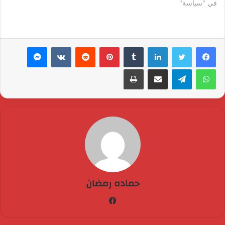
في "سياسة"
لينكدإن
بينتيريست
ماسنجر
واتساب
تيلقرام
مشاركة عبر البريد
طباعة
حماده رمضان
فيسبوك