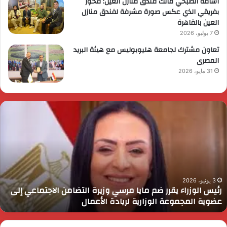
أسامة الصبحي مالك فندق منازل العين: فخور
بفريقي الذي عكس صورة مشرفة لفندق منازل
العين بالقاهرة
7 يوليو، 2026
تعاون مشترك لجامعة هليوبوليس مع هيئة البريد
المصرى
31 مايو، 2026
لرئيس
ا
لسيسي
م
ثمن
ا
ور
ن
لقوات
ل
لمسلحة
ا
ي
و
لتنمية
ا
3 يونيو، 2026
الرئيس السيسي يثمن دور القوات المسلحة في التنمية
حماية
ب
وحماية الأمن القومي
لأمن
ا
لقومي