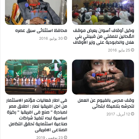
وكيل أوقاف أسوان يعرض موقف
محافظ استثنائى سبق عصره
المُحالين للمفتي من قبيلتي بني
30 يوليو، 2016
هلال والدابودية على وزير الأوقاف
25 مايو، 2016
وقف مدرس بالفيوم عن العمل
فى اطار فعاليات مؤتمر الاستثمار
لتحرشه بتلميذة ابتدائى
من اجل افريقيا نصار : اطلاق مصر
لمبادرة ” صنع فى افريقيا ” ركيزة
12 أبريل، 2017
اساسية لبدء تنفيذ شراكات
صناعية استثمارية تحقق التكامل
الصناعى الافريقى
23 نوفمبر، 2019