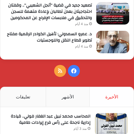
تصعيد جديد في قضية “أنجل الشعيبي”.. وقفتان
احتجاجيتان بعدن تطالبان بإعادة متهمة للسجن
والتحقيق في ملابسات الإفراج عن المحكومين
منذ 4 أيام
د. عمرو السمدوني: تأهيل الكوادر الرقمية مفتاح
تطوير قطاع النقل واللوجستيات
منذ 4 أيام
فيسبوك
ملخص
الموقع
RSS
الأخيرة
الأشهر
تعليقات
المحاسب محمد نبيل عبد الغفار فولي.. قيادة
إدارية ناجحة على رأس فرع إيرادات طامية
منذ 3 أيام