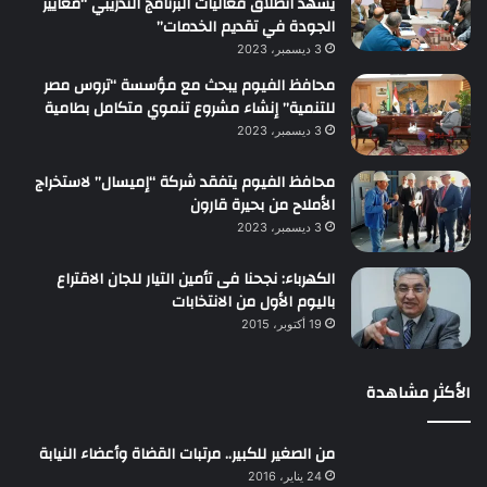
يشهد انطلاق فعاليات البرنامج التدريبي “معايير
الجودة في تقديم الخدمات”
3 ديسمبر، 2023
محافظ الفيوم يبحث مع مؤسسة “تروس مصر
للتنمية” إنشاء مشروع تنموي متكامل بطامية
3 ديسمبر، 2023
محافظ الفيوم يتفقد شركة “إميسال” لاستخراج
الأملاح من بحيرة قارون
3 ديسمبر، 2023
الكهرباء: نجحنا فى تأمين التيار للجان الاقتراع
باليوم الأول من الانتخابات
19 أكتوبر، 2015
الأكثر مشاهدة
من الصغير للكبير.. مرتبات القضاة وأعضاء النيابة
24 يناير، 2016