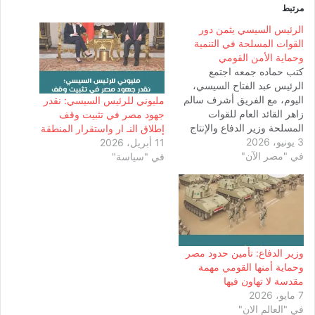
مرتبط
الرئيس السيسي يثمن دور
القوات المسلحة في التنمية
وحماية الأمن القومي
كتب حماده جمعه اجتمع
الرئيس عبد الفتاح السيسي،
اليوم، مع الفريق أشرف سالم
مليوني للرئيس السيسي: نقدر
زاهر القائد العام للقوات
جهود مصر في تثبيت وقف
المسلحة وزير الدفاع والإنتاج
إطلاق النـ ار واستقرار المنطقة
3 يونيو، 2026
الحربي، واللواء أمير سيد أحمد
11 أبريل، 2026
في "مصر الآن"
مستشار رئيس الجمهورية
في "سياسة"
للتخطيط العمراني، واللواء أ.ح
محمد ربيع رئيس هيئة عمليات
القوات المسلحة. وأوضح
المتحدث الرسمي باسم رئاسة
الجمهورية أن الاجتماع تناول
عددًا…
وزير الدفاع: تأمين حدود مصر
وحماية أمنها القومي مهمة
مقدسة لا تهاون فيها
7 مايو، 2026
في "العالم الان"