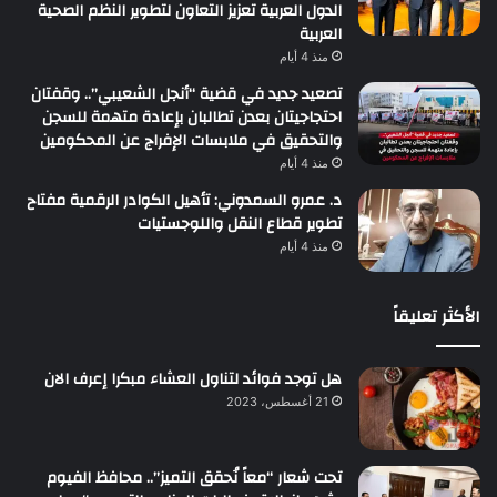
الدول العربية تعزيز التعاون لتطوير النظم الصحية
العربية
منذ 4 أيام
تصعيد جديد في قضية “أنجل الشعيبي”.. وقفتان
احتجاجيتان بعدن تطالبان بإعادة متهمة للسجن
والتحقيق في ملابسات الإفراج عن المحكومين
منذ 4 أيام
د. عمرو السمدوني: تأهيل الكوادر الرقمية مفتاح
تطوير قطاع النقل واللوجستيات
منذ 4 أيام
الأكثر تعليقاً
هل توجد فوائد لتناول العشاء مبكرا إعرف الان
21 أغسطس، 2023
تحت شعار “معاً نُحقق التميز”.. محافظ الفيوم