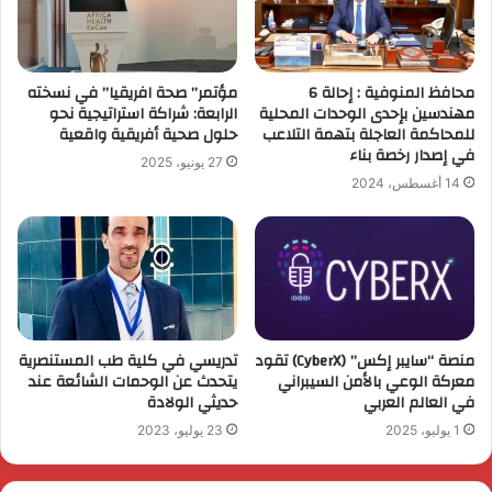
محافظ المنوفية : إحالة 6
مؤتمر” صحة افريقيا” في نسخته
مهندسين بإحدى الوحدات المحلية
الرابعة: شراكة استراتيجية نحو
للمحاكمة العاجلة بتهمة التلاعب
حلول صحية أفريقية واقعية
في إصدار رخصة بناء
27 يونيو، 2025
14 أغسطس، 2024
منصة “سايبر إكس” (CyberX) تقود
تدريسي في كلية طب المستنصرية
معركة الوعي بالأمن السيبراني
يتحدث عن الوحمات الشائعة عند
في العالم العربي
حديثي الولادة
1 يوليو، 2025
23 يوليو، 2023