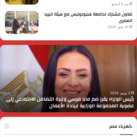
منذ 4 أسابيع
تعاون مشترك لجامعة هليوبوليس مع هيئة البريد
المصرى
31 مايو، 2026
ئيس
ا
لوزراء
ا
قرر
ي
م
د
ايا
ا
رسي
ا
زيرة
ف
لتضامن
ا
3 يونيو، 2026
رئيس الوزراء يقرر ضم مايا مرسي وزيرة التضامن الاجتماعي إلى
لاجتماعي
و
عضوية المجموعة الوزارية لريادة الأعمال
لى
ا
ضوية
ا
لمجموعة
لوزارية
كهرباء مصر
ريادة