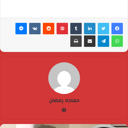
لينكدإن
بينتيريست
ماسنجر
واتساب
تيلقرام
مشاركة عبر البريد
طباعة
حماده رمضان
فيسبوك