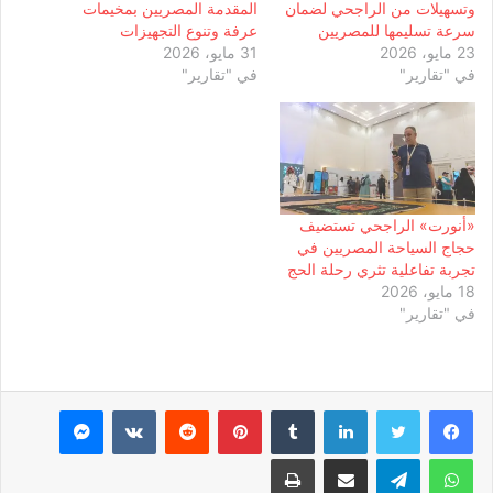
وتسهيلات من الراجحي لضمان
المقدمة المصريين بمخيمات
سرعة تسليمها للمصريين
عرفة وتنوع التجهيزات
23 مايو، 2026
31 مايو، 2026
في "تقارير"
في "تقارير"
«أنورت» الراجحي تستضيف
حجاج السياحة المصريين في
تجربة تفاعلية تثري رحلة الحج
18 مايو، 2026
في "تقارير"
لينكدإن
بينتيريست
ماسنجر
واتساب
تيلقرام
مشاركة عبر البريد
طباعة