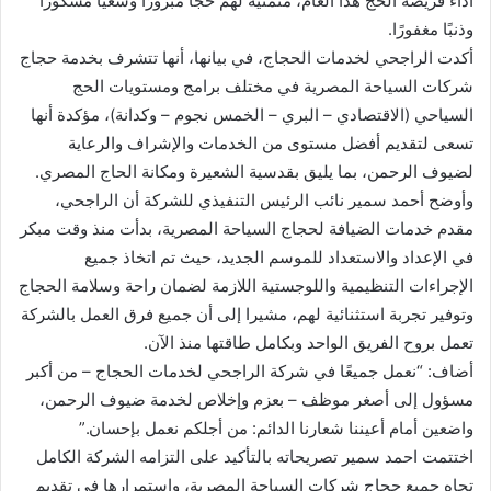
أداء فريضة الحج هذا العام، متمنية لهم حجًا مبرورًا وسعيًا مشكورًا
وذنبًا مغفورًا.
أكدت الراجحي لخدمات الحجاج، في بيانها، أنها تتشرف بخدمة حجاج
شركات السياحة المصرية في مختلف برامج ومستويات الحج
السياحي (الاقتصادي – البري – الخمس نجوم – وكدانة)، مؤكدة أنها
تسعى لتقديم أفضل مستوى من الخدمات والإشراف والرعاية
لضيوف الرحمن، بما يليق بقدسية الشعيرة ومكانة الحاج المصري.
وأوضح أحمد سمير نائب الرئيس التنفيذي للشركة أن الراجحي،
مقدم خدمات الضيافة لحجاج السياحة المصرية، بدأت منذ وقت مبكر
في الإعداد والاستعداد للموسم الجديد، حيث تم اتخاذ جميع
الإجراءات التنظيمية واللوجستية اللازمة لضمان راحة وسلامة الحجاج
وتوفير تجربة استثنائية لهم، مشيرا إلى أن جميع فرق العمل بالشركة
تعمل بروح الفريق الواحد وبكامل طاقتها منذ الآن.
أضاف: “نعمل جميعًا في شركة الراجحي لخدمات الحجاج – من أكبر
مسؤول إلى أصغر موظف – بعزم وإخلاص لخدمة ضيوف الرحمن،
واضعين أمام أعيننا شعارنا الدائم: من أجلكم نعمل بإحسان.”
اختتمت احمد سمير تصريحاته بالتأكيد على التزامه الشركة الكامل
تجاه جميع حجاج شركات السياحة المصرية، واستمرارها في تقديم