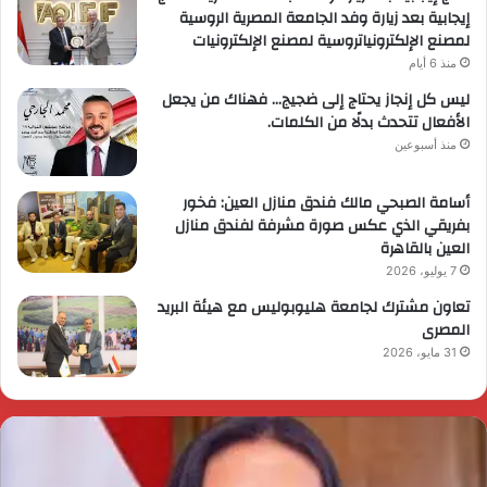
إيجابية بعد زيارة وفد الجامعة المصرية الروسية
لمصنع الإلكترونياتروسية لمصنع الإلكترونيات
منذ 6 أيام
ليس كل إنجاز يحتاج إلى ضجيج… فهناك من يجعل
الأفعال تتحدث بدلًا من الكلمات.
منذ أسبوعين
أسامة الصبحي مالك فندق منازل العين: فخور
بفريقي الذي عكس صورة مشرفة لفندق منازل
العين بالقاهرة
7 يوليو، 2026
تعاون مشترك لجامعة هليوبوليس مع هيئة البريد
المصرى
31 مايو، 2026
ئيس
ا
لوزراء
ا
قرر
ي