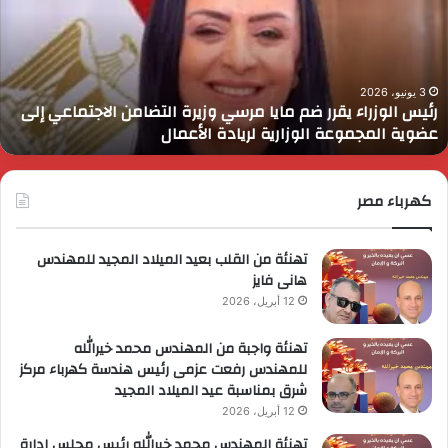
م
د
ايا
ا
رسي
ا
زيرة
ف
لتضامن
ا
3 يونيو، 2026
رئيس الوزراء يقرر ضم مايا مرسي وزيرة التضامن الاجتماعي إلى
لاجتماعي
و
عضوية المجموعة الوزارية لريادة الأعمال
لى
ا
ضوية
ا
لمجموعة
لوزارية
كهرباء مصر
ريادة
لأعمال
تهنئة من القلب بعيد الميلاد المجيد للمهندس
هانى فايز
12 أبريل، 2026
تهنئة واجبة من المهندس محمد خيرالله
للمهندس رفعت عزمى رئيس هندسة كهرباء مركز
شرق بمناسبة عيد الميلاد المجيد
12 أبريل، 2026
تهنئة المهندس محمد خيرالله رئيس مجلس إدارة