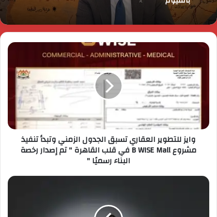
وايز للتطوير العقاري تسبق الجدول الزمني وتبدأ تنفيذ
مشروع B WISE Mall في قلب القاهرة " تم إصدار رخصة
البناء رسميًا "