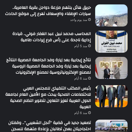
حريق هائل يلتهم مزرعة دواجن بقرية العامرية..
سيارات الإطفاء والإسعاف تهرع إلى موقع الحادث
منذ يوم واحد
المحاسب محمد نبيل عبد الغفار فولي.. قيادة
إدارية ناجحة على رأس فرع إيرادات طامية
منذ 5 أيام
نتائج إيجابية بعد زيارة وفد الجامعة المصرية النتائج
إيجابية بعد زيارة وفد الجامعة المصرية الروسية
لمصنع الإلكترونياتروسية لمصنع الإلكترونيات
منذ 6 أيام
رئيس المكتب التنفيذي للمجلس العربي
للاختصاصات الصحية يبحث مع الأمين العام لجامعة
الدول العربية تعزيز التعاون لتطوير النظم الصحية
العربية
منذ 6 أيام
تصعيد جديد في قضية “أنجل الشعيبي”.. وقفتان
احتجاجيتان بعدن تطالبان بإعادة متهمة للسجن