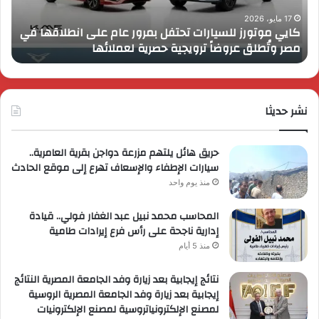
على
13
انطلاقها
بال
17 مايو، 2026
كايي موتورز للسيارات تحتفل بمرور عام على انطلاقها في
في
الم
مصر وتُطلق عروضاً ترويجية حصرية لعملائها
ب
مصر
الكب
وتُطلق
برؤي
عروضاً
جدي
ترويجية
وتو
حصرية
نشر حديثا
عال
لعملائها
حريق هائل يلتهم مزرعة دواجن بقرية العامرية..
سيارات الإطفاء والإسعاف تهرع إلى موقع الحادث
منذ يوم واحد
المحاسب محمد نبيل عبد الغفار فولي.. قيادة
إدارية ناجحة على رأس فرع إيرادات طامية
منذ 5 أيام
نتائج إيجابية بعد زيارة وفد الجامعة المصرية النتائج
إيجابية بعد زيارة وفد الجامعة المصرية الروسية
لمصنع الإلكترونياتروسية لمصنع الإلكترونيات