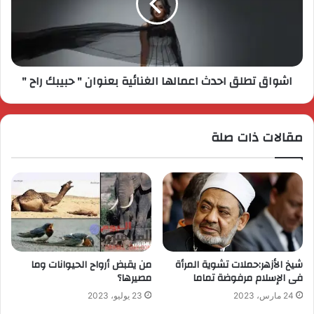
اشواق تطلق احدث اعمالها الغنائية بعنوان " حبيبك راح "
مقالات ذات صلة
شيخ الأزهر:حملات تشوية المرأة
من يقبض أرواح الحيوانات وما
فى الإسلام مرفوضة تماما
مصيرها؟
24 مارس، 2023
23 يوليو، 2023