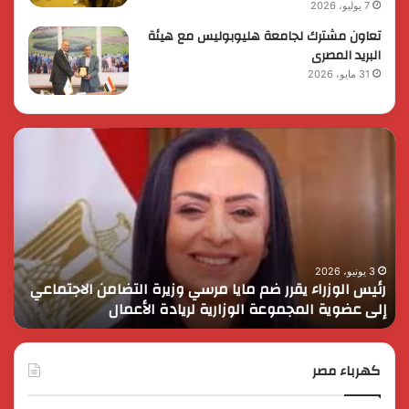
7 يوليو، 2026
تعاون مشترك لجامعة هليوبوليس مع هيئة
البريد المصرى
31 مايو، 2026
رئيس
الر
الوزراء
الس
يقرر
يثم
ضم
دور
مايا
الق
مرسي
الم
وزيرة
في
التضامن
التن
3 يونيو، 2026
رئيس الوزراء يقرر ضم مايا مرسي وزيرة التضامن الاجتماعي
ا
الاجتماعي
وحم
إلى عضوية المجموعة الوزارية لريادة الأعمال
و
إلى
الأ
عضوية
الق
المجموعة
الوزارية
كهرباء مصر
لريادة
الأعمال