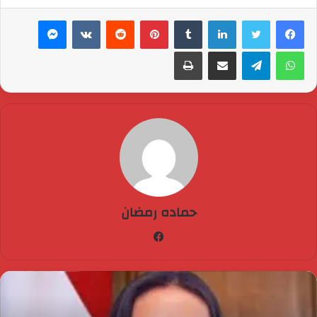
لينكدإن
بينتيريست
ماسنجر
واتساب
تيلقرام
مشاركة عبر البريد
طباعة
حماده رمضان
فيسبوك