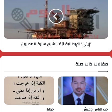
"إيني" الإيطالية تزف بشرى سارة للمصريين
مقالات ذات صلة
حب الناس وعيش
جوايا