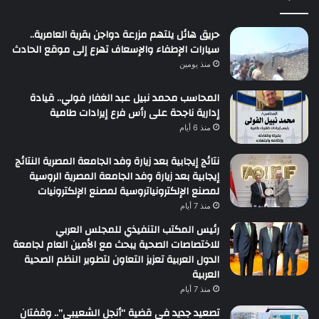
حريق هائل يلتهم مزرعة دواجن بقرية العامرية..
سيارات الإطفاء والإسعاف تهرع إلى موقع الحادث
منذ يومين
المحاسب محمد نبيل عبد الغفار فولي.. قيادة
إدارية ناجحة على رأس فرع إيرادات طامية
منذ 6 أيام
نتائج إيجابية بعد زيارة وفد الجامعة المصرية النتائج
إيجابية بعد زيارة وفد الجامعة المصرية الروسية
لمصنع الإلكترونياتروسية لمصنع الإلكترونيات
منذ 7 أيام
رئيس المكتب التنفيذي للمجلس العربي
للاختصاصات الصحية يبحث مع الأمين العام لجامعة
الدول العربية تعزيز التعاون لتطوير النظم الصحية
العربية
منذ 7 أيام
تصعيد جديد في قضية “أنجل الشعيبي”.. وقفتان