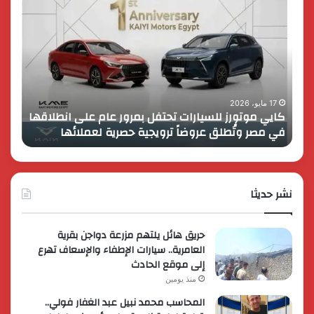
موتورز
إطلاق
للسيارات
قمة
تحتفل
رايز
بمرور
اب
عام
الـ
على
13
انطلاقها
بالمت
17 مايو، 2026
8 فبراير، 2026
كايي موتورز للسيارات تحتفل بمرور عام على انطلاقها
في
المصر
في مصر وتُطلق عروضاً ترويجية حصرية لعملائها
الك
مصر
الكبير
وتُطلق
برؤية
عروضاً
جديدة
ترويجية
وتوسع
حصرية
نشر حديثا
عالمي
لعملائها
حريق هائل يلتهم مزرعة دواجن بقرية
العامرية.. سيارات الإطفاء والإسعاف تهرع
إلى موقع الحادث
منذ يومين
المحاسب محمد نبيل عبد الغفار فولي..