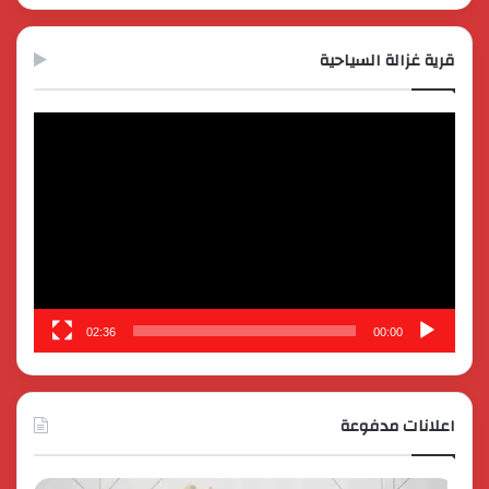
قرية غزالة السياحية
مشغل
الفيديو
02:36
00:00
اعلانات مدفوعة
كايي
تفاصي