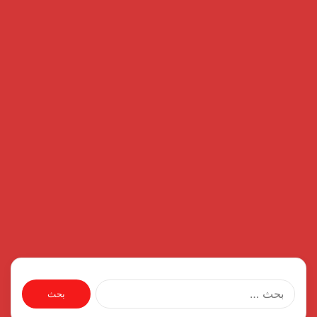
البحث
عن: