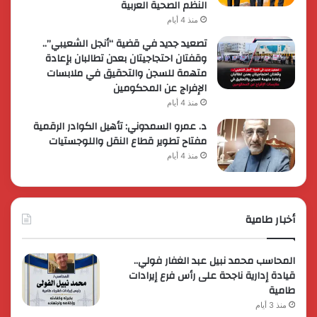
النظم الصحية العربية
منذ 4 أيام
تصعيد جديد في قضية “أنجل الشعيبي”..
وقفتان احتجاجيتان بعدن تطالبان بإعادة
متهمة للسجن والتحقيق في ملابسات
الإفراج عن المحكومين
منذ 4 أيام
د. عمرو السمدوني: تأهيل الكوادر الرقمية
مفتاح تطوير قطاع النقل واللوجستيات
منذ 4 أيام
أخبار طامية
المحاسب محمد نبيل عبد الغفار فولي..
قيادة إدارية ناجحة على رأس فرع إيرادات
طامية
منذ 3 أيام