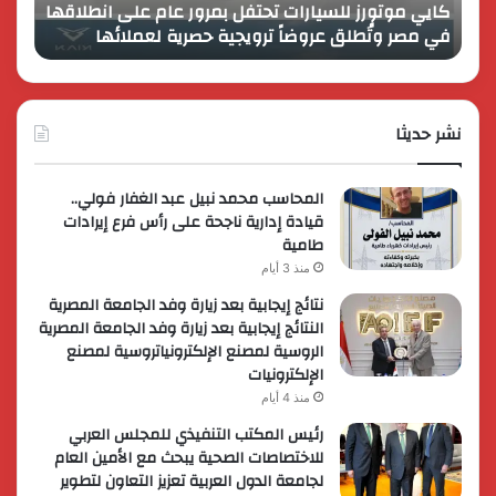
كايي موتورز للسيارات تحتفل بمرور عام على انطلاقها
في
المصر
في مصر وتُطلق عروضاً ترويجية حصرية لعملائها
الك
مصر
الكبير
وتُطلق
برؤية
عروضاً
جديدة
ترويجية
وتوسع
حصرية
نشر حديثا
عالمي
لعملائها
المحاسب محمد نبيل عبد الغفار فولي..
قيادة إدارية ناجحة على رأس فرع إيرادات
طامية
منذ 3 أيام
نتائج إيجابية بعد زيارة وفد الجامعة المصرية
النتائج إيجابية بعد زيارة وفد الجامعة المصرية
الروسية لمصنع الإلكترونياتروسية لمصنع
الإلكترونيات
منذ 4 أيام
رئيس المكتب التنفيذي للمجلس العربي
للاختصاصات الصحية يبحث مع الأمين العام
لجامعة الدول العربية تعزيز التعاون لتطوير