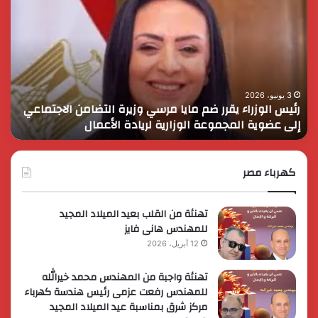
الوزراء
الس
يقرر
يثم
ضم
دور
مايا
الق
مرسي
الم
وزيرة
في
التضامن
التن
3 يونيو، 2026
رئيس الوزراء يقرر ضم مايا مرسي وزيرة التضامن الاجتماعي
ا
الاجتماعي
وحم
إلى عضوية المجموعة الوزارية لريادة الأعمال
و
إلى
الأ
عضوية
الق
المجموعة
الوزارية
كهرباء مصر
لريادة
الأعمال
تهنئة من القلب بعيد الميلاد المجيد
للمهندس هانى فايز
12 أبريل، 2026
تهنئة واجبة من المهندس محمد خيرالله
للمهندس رفعت عزمى رئيس هندسة كهرباء
مركز شرق بمناسبة عيد الميلاد المجيد