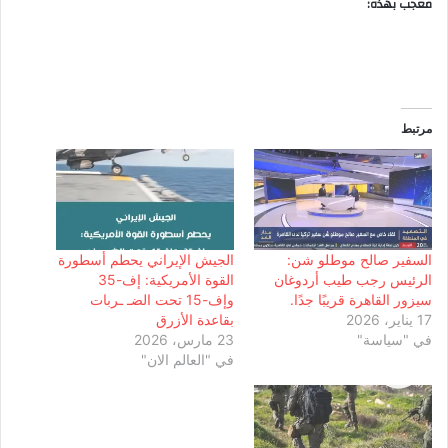
معجب بهذه:
مرتبط
السفير صالح موطلو شن:
الجيش الإيراني يحطم أسطورة
الرئيس رجب طيب أردوغان
القوة الأمريكية: إف-35
سيزور القاهرة قريبًا جدًا.
وإف-15 تحت الضـ ـربات
17 يناير، 2026
بقاعدة الأزرق
في "سياسة"
23 مارس، 2026
في "العالم الان"