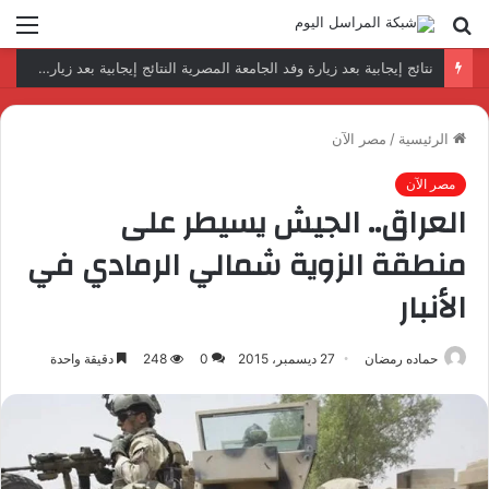
بحث
الق
عن
رئيس المكتب التنفيذي للمجلس العربي للاختصاصات الصحية يبحث مع الأمين العام لجامعة الدول العربية تعزيز التعاون لتطوير النظم الصحية العربية
الرئيسية
/
مصر الآن
مصر الآن
العراق.. الجيش يسيطر على
منطقة الزوية شمالي الرمادي في
الأنبار
حماده رمضان
27 ديسمبر، 2015
0
248
دقيقة واحدة