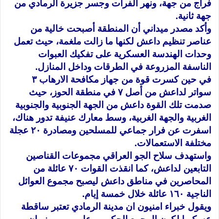
فراج من جهة، ونهر الفرات وجسر جزيرة الرمادي من
جهة ثانية
.
وأكد مصدر ميداني أن المنطقة أصبحت خالية من
عناصر تنظيم داعش لكنها ما زالت ملغمة، حيث تعمل
وحدات الهندسة العسكرية على تفكيك العبوات
الناسفة المزروعة في الطرقات وداخل المنازل
.
في حين كسرت قوة من جهاز مكافحة الارهاب ٣
سواتر لداعش من أصل ٧ في منطقة الحوز، حيث
صدمت تلك القوة داعش من الجهة الجنوبية والجنوبية
الغربية والجهة الغربية، وسط معارك عنيفة تدور هناك،
اسفرت عن فرار جماعي للمسلحين ومصادرة ٢٠ عجلة
مختلفة الاستعمالات
.
واستهدف سلاح الجو العراقي مجموعات القناصين
التابعين لداعش، كما انقذت القوات ٧٠ عائلة من
المحاصرين في مناطق داعش ليصبح مجموع العوائل
الناجية ١٦٠ عائلة خلال خمسة إيام
.
ويقول خبراء امنيون ان مدينة الرمادي تعتبر ساقطة