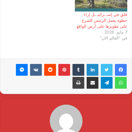
قلق في إسـ ـرائيـ ـل إزاء
خطوة يعمل الرئيس الشرع
على تطويرها على أرض الواقع
7 مايو، 2026
في "العالم الان"
لينكدإن
بينتيريست
ماسنجر
واتساب
تيلقرام
مشاركة عبر البريد
طباعة