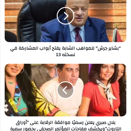
القرش يحتفل بزفافه على البلوجر جيجي جمال
"بشاير جرش" للمواهب الشابة يفتح أبواب المشاركة في
نسخته 13
بلال صبري يعلن رسميًا موافقة الرقابة على “أوراق
التاروت”ويكشف مفاجآت المؤتمر الصحفي بحضور سمية