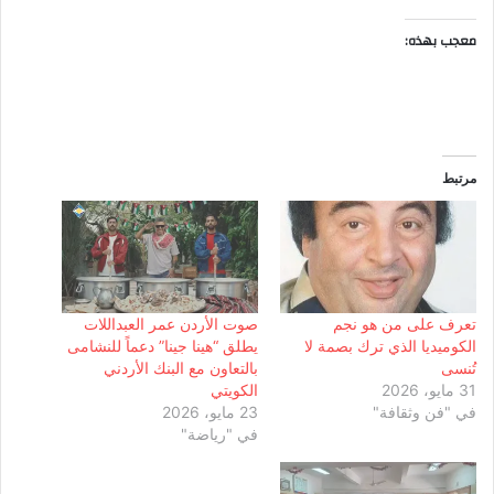
معجب بهذه:
مرتبط
تعرف على من هو نجم
صوت الأردن عمر العبداللات
الكوميديا الذي ترك بصمة لا
يطلق “هينا جينا” دعماً للنشامى
تُنسى
بالتعاون مع البنك الأردني
31 مايو، 2026
الكويتي
في "فن وثقافة"
23 مايو، 2026
في "رياضة"