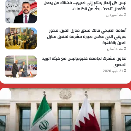
ليس كل إنجاز يحتاج إلى ضجيج… فهناك من يجعل
الأفعال تتحدث بدلًا من الكلمات.
منذ أسبوعين
أسامة الصبحي مالك فندق منازل العين: فخور
بفريقي الذي عكس صورة مشرفة لفندق منازل
العين بالقاهرة
منذ 4 أسابيع
تعاون مشترك لجامعة هليوبوليس مع هيئة البريد
المصرى
31 مايو، 2026
ئيس
ا
لوزراء
ا
قرر
ي
م
د
ايا
ا
رسي
ا
زيرة
ف