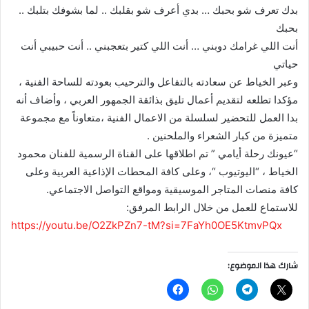
بدك تعرف شو بحبك … بدي أعرف شو بقلبك .. لما بشوفك بتلبك ..
بحبك
أنت اللي غرامك دوبني … أنت اللي كتير بتعجبني .. أنت حبيبي أنت
حياتي
وعبر الخياط عن سعادته بالتفاعل والترحيب بعودته للساحة الفنية ،
مؤكدا تطلعه لتقديم أعمال تليق بذائقة الجمهور العربي ، وأضاف أنه
بدا العمل للتحضير لسلسلة من الاعمال الفنية ،متعاوناً مع مجموعة
متميزة من كبار الشعراء والملحنين .
“عيونك رحلة أيامي ” تم اطلاقها على القناة الرسمية للفنان محمود
الخياط ، “اليوتيوب “، وعلى كافة المحطات الإذاعية العربية وعلى
كافة منصات المتاجر الموسيقية ومواقع التواصل الاجتماعي.
للاستماع للعمل من خلال الرابط المرفق:
https://youtu.be/O2ZkPZn7-tM?si=7FaYh0OE5KtmvPQx
شارك هذا الموضوع: