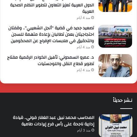
الدول العربية تعزيز التعاون لتطوير النظم الصحية
العربية
منذ 4 أيام
تصعيد جديد في قضية “أنجل الشعيبي”.. وقفتان
احتجاجيتان بعدن تطالبان بإعادة متهمة للسجن
والتحقيق في ملابسات الإفراج عن المحكومين
منذ 4 أيام
د. عمرو السمدوني: تأهيل الكوادر الرقمية مفتاح
تطوير قطاع النقل واللوجستيات
منذ 4 أيام
نـشر حديثاً
المحاسب محمد نبيل عبد الغفار فولي.. قيادة
إدارية ناجحة على رأس فرع إيرادات طامية
منذ 3 أيام