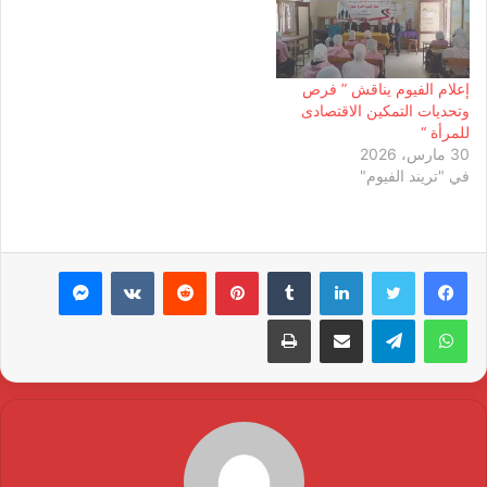
إعلام الفيوم يناقش ” فرص
وتحديات التمكين الاقتصادى
للمرأة “
30 مارس، 2026
في "تريند الفيوم"
لينكدإن
بينتيريست
ماسنجر
واتساب
تيلقرام
مشاركة عبر البريد
طباعة