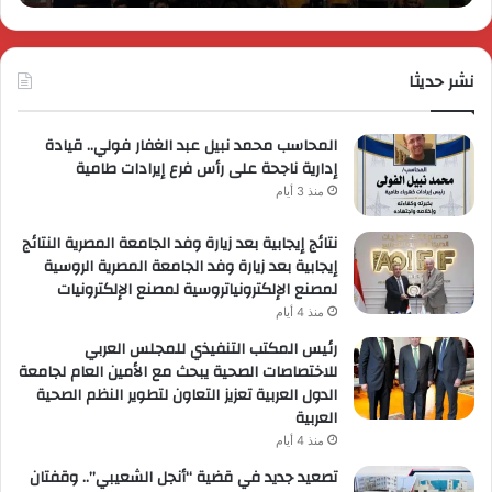
وتُطلق
برؤي
عروضاً
جدي
ترويجية
وتو
حصرية
نشر حديثا
عال
لعملائها
المحاسب محمد نبيل عبد الغفار فولي.. قيادة
إدارية ناجحة على رأس فرع إيرادات طامية
منذ 3 أيام
نتائج إيجابية بعد زيارة وفد الجامعة المصرية النتائج
إيجابية بعد زيارة وفد الجامعة المصرية الروسية
لمصنع الإلكترونياتروسية لمصنع الإلكترونيات
منذ 4 أيام
رئيس المكتب التنفيذي للمجلس العربي
للاختصاصات الصحية يبحث مع الأمين العام لجامعة
الدول العربية تعزيز التعاون لتطوير النظم الصحية
العربية
منذ 4 أيام
تصعيد جديد في قضية “أنجل الشعيبي”.. وقفتان