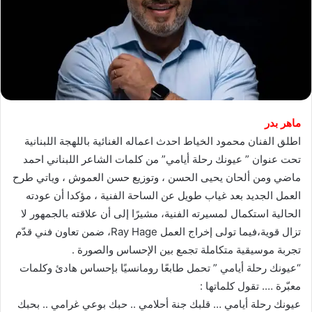
ماهر بدر
اطلق الفنان محمود الخياط احدث اعماله الغنائية باللهجة اللبنانية
تحت عنوان ” عيونك رحلة أيامي” من كلمات الشاعر اللبناني احمد
ماضي ومن ألحان يحيى الحسن ، وتوزيع حسن العموش ، وياتي طرح
العمل الجديد بعد غياب طويل عن الساحة الفنية ، مؤكدا أن عودته
الحالية استكمال لمسيرته الفنية، مشيرًا إلى أن علاقته بالجمهور لا
تزال قوية،فيما تولى إخراج العمل Ray Hage، ضمن تعاون فني قدّم
تجربة موسيقية متكاملة تجمع بين الإحساس والصورة .
“عيونك رحلة أيامي ” تحمل طابعًا رومانسيًا بإحساس هادئ وكلمات
معبّرة …. تقول كلماتها :
عيونك رحلة أيامي … قلبك جنة أحلامي .. حبك بوعي غرامي .. بحبك