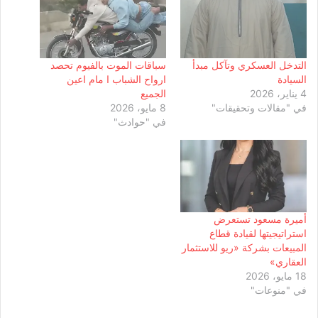
التدخل العسكري وتآكل مبدأ
سباقات الموت بالفيوم تحصد
السيادة
ارواح الشباب ا مام اعين
4 يناير، 2026
الجميع
في "مقالات وتحقيقات"
8 مايو، 2026
في "حوادث"
أميرة مسعود تستعرض
استراتيجيتها لقيادة قطاع
المبيعات بشركة «ريو للاستثمار
العقاري»
18 مايو، 2026
في "منوعات"