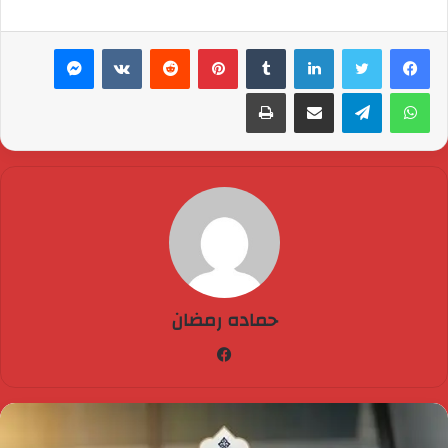
لينكدإن
بينتيريست
ماسنجر
واتساب
تيلقرام
مشاركة عبر البريد
طباعة
حماده رمضان
فيسبوك