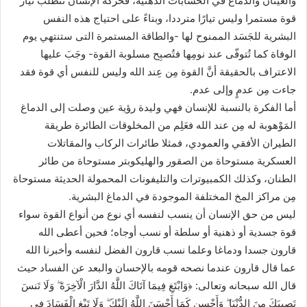
والعينان والدماغ في الحسابات الذهنية، فحركة الإنسان تتطلب تيار
قوة مستمرا وليس تيارًا مترددا، وبناءً على احتياج هذه النفس
البشرية للجَسَد الممنوح لها -والطاقة المستمرة التى ستنتهي يوم
الوفاة كما تُتوفّى عند نومِها فتُصبِح مسلوبة القوة- وجَبَ عليها
الاعتراف بالحقيقة أنَّ القوة مِن عِند الله وليس للنفس أي قوة فقد
جاءت مِن عدمٍ وإلى عدم.
أما الفكرة بالنسبة للإنسان فهي وليدة رؤية عين وصلت إلى الدماغ
المَوْهوبة له مِن عند الله فعَلِم من المخلوقات الطائرة طريقة
الطيران الأفقي والعمودي، فمثلا طائرات الركاب والمقاتلات
العسكرية مستوحاة من الصقور والهليكوبتر مستوحاة من طائر
الطنان، وكذلك الكمبيوترات والتليفونات المحمولة الحديثة مستوحاة
مِن مراكز المخ المختلفة الموجودة في الدماغ البشرية.
ليس من حق الإنسان أن ينسب لنفسه أي نوع من أنواع القوة سواء
قوة جسدية أو ذهنية أو سلطة أو نسب أوجاه؛ فحين أعطى الله
قارون جسدا ودماغا وعلما نسب قارون الفضل لنفسه وأخبرنا الله
عما قال قارون عندما نصحه قومه بالإحسان والبعد عن الفساد حيث
قال الله سبحانه وتعالى: ﴿وَابْتَغِ فِيمَا آتَاكَ اللَّهُ الدَّارَ الْآخِرَةَ ۖ وَلَا تَنسَ
نَصِيبَكَ مِنَ الدُّنْيَا ۖ وَأَحْسِن كَمَا أَحْسَنَ اللَّهُ إِلَيْكَ ۖ وَلَا تَبْغِ الْفَسَادَ فِي