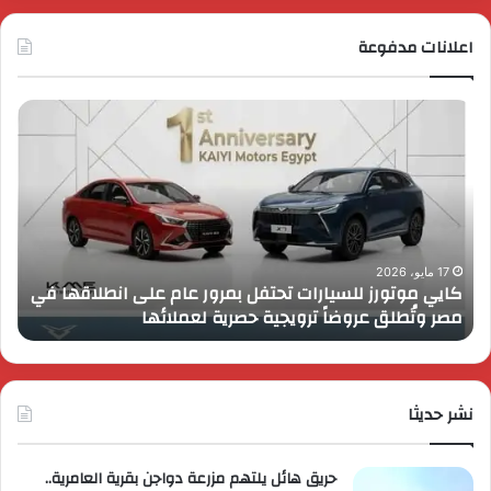
اعلانات مدفوعة
كايي
تفا
موتورز
إطل
للسيارات
قمة
تحتفل
رايز
بمرور
اب
عام
الـ
على
13
انطلاقها
بال
17 مايو، 2026
كايي موتورز للسيارات تحتفل بمرور عام على انطلاقها في
في
الم
مصر وتُطلق عروضاً ترويجية حصرية لعملائها
ب
مصر
الكب
وتُطلق
برؤي
عروضاً
جدي
ترويجية
وتو
حصرية
نشر حديثا
عال
لعملائها
حريق هائل يلتهم مزرعة دواجن بقرية العامرية..