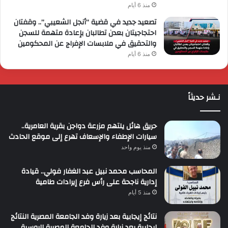
منذ 6 أيام
تصعيد جديد في قضية “أنجل الشعيبي”.. وقفتان
احتجاجيتان بعدن تطالبان بإعادة متهمة للسجن
والتحقيق في ملابسات الإفراج عن المحكومين
منذ 6 أيام
نـشر حديثاً
حريق هائل يلتهم مزرعة دواجن بقرية العامرية..
سيارات الإطفاء والإسعاف تهرع إلى موقع الحادث
منذ يوم واحد
المحاسب محمد نبيل عبد الغفار فولي.. قيادة
إدارية ناجحة على رأس فرع إيرادات طامية
منذ 5 أيام
نتائج إيجابية بعد زيارة وفد الجامعة المصرية النتائج
إيجابية بعد زيارة وفد الجامعة المصرية الروسية