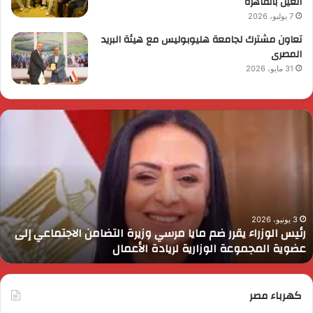
العين بالقاهرة
7 يوليو، 2026
تعاون مشترك لجامعة هليوبوليس مع هيئة البريد
المصرى
31 مايو، 2026
ئيس
ا
لوزراء
ا
قرر
ي
م
د
ايا
ا
رسي
ا
زيرة
ف
لتضامن
ا
3 يونيو، 2026
رئيس الوزراء يقرر ضم مايا مرسي وزيرة التضامن الاجتماعي إلى
لاجتماعي
و
عضوية المجموعة الوزارية لريادة الأعمال
لى
ا
ضوية
ا
لمجموعة
لوزارية
كهرباء مصر
ريادة