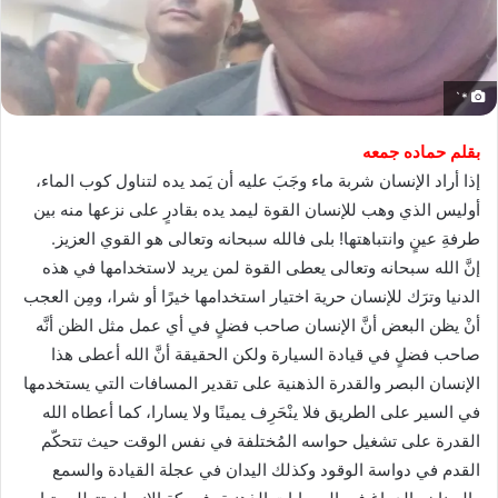
*`
بقلم حماده جمعه
إذا أراد الإنسان شربة ماء وجَبَ عليه أن يَمد يده لتناول كوب الماء،
أوليس الذي وهب للإنسان القوة ليمد يده بقادرٍ على نزعها منه بين
طرفةِ عينٍ وانتباهتها! بلى فالله سبحانه وتعالى هو القوي العزيز.
إنَّ الله سبحانه وتعالى يعطى القوة لمن يريد لاستخدامها في هذه
الدنيا وترَك للإنسان حرية اختيار استخدامها خيرًا أو شرا، ومِن العجب
أنْ يظن البعض أنَّ الإنسان صاحب فضلٍ في أي عمل مثل الظن أنَّه
صاحب فضلٍ في قيادة السيارة ولكن الحقيقة أنَّ الله أعطى هذا
الإنسان البصر والقدرة الذهنية على تقدير المسافات التي يستخدمها
في السير على الطريق فلا ينْحَرِف يمينًا ولا يسارا، كما أعطاه الله
القدرة على تشغيل حواسه المُختلفة في نفس الوقت حيث تتحكّم
القدم في دواسة الوقود وكذلك اليدان في عجلة القيادة والسمع