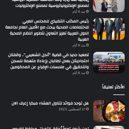
لمصنع الإلكترونياتروسية لمصنع الإلكترونيات
منذ 6 أيام
رئيس المكتب التنفيذي للمجلس العربي
للاختصاصات الصحية يبحث مع الأمين العام لجامعة
الدول العربية تعزيز التعاون لتطوير النظم الصحية
العربية
منذ 6 أيام
تصعيد جديد في قضية “أنجل الشعيبي”.. وقفتان
احتجاجيتان بعدن تطالبان بإعادة متهمة للسجن
والتحقيق في ملابسات الإفراج عن المحكومين
منذ 6 أيام
الأكثر تعليقاً
هل توجد فوائد لتناول العشاء مبكرا إعرف الان
21 أغسطس، 2023
تحت شعار “معاً نُحقق التميز”.. محافظ الفيوم