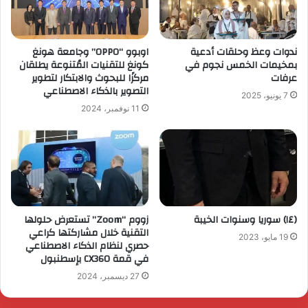
ندوات وعظ وحلقات أدعية
اوبوو “OPPO” وجامعة هونغ
بمخيمات الخمس نجوم في
كونغ للتقنيات المُتنوعة يطلقان
عرفات
مركزًا للبحوث والابتكار لتطوير
التصوير بالذكاء الاصطناعي
7 يونيو، 2025
11 نوفمبر، 2024
(١٤) سوريا وسنوات الخيبة
زووم “Zoom” تستعرض حلولها
التقنية خلال مشاركتها كراعي
19 مايو، 2023
حصري لنظام الذكاء الاصطناعي
في قمة CX360 بإسطنبول
27 ديسمبر، 2024