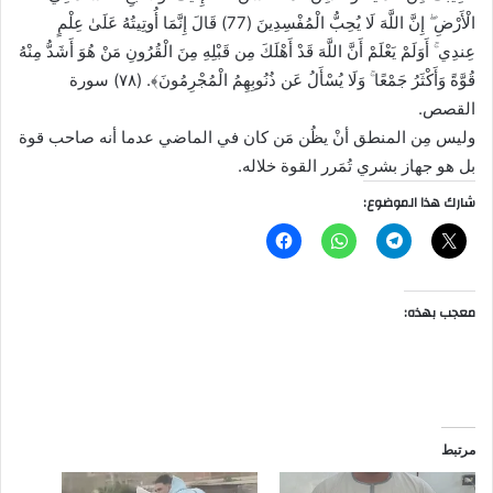
الْأَرْضِ ۖ إِنَّ اللَّهَ لَا يُحِبُّ الْمُفْسِدِينَ (77) قَالَ إِنَّمَا أُوتِيتُهُ عَلَىٰ عِلْمٍ
عِندِي ۚ أَوَلَمْ يَعْلَمْ أَنَّ اللَّهَ قَدْ أَهْلَكَ مِن قَبْلِهِ مِنَ الْقُرُونِ مَنْ هُوَ أَشَدُّ مِنْهُ
قُوَّةً وَأَكْثَرُ جَمْعًا ۚ وَلَا يُسْأَلُ عَن ذُنُوبِهِمُ الْمُجْرِمُونَ﴾. (٧٨) سورة
القصص.
وليس مِن المنطق أنْ يظُن مَن كان في الماضي عدما أنه صاحب قوة
بل هو جهاز بشري تُمَرر القوة خلاله.
شارك هذا الموضوع:
معجب بهذه:
مرتبط